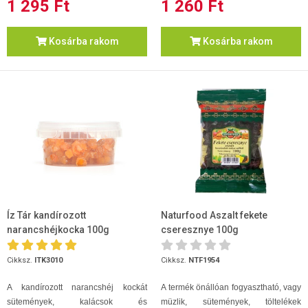
1 295 Ft
1 260 Ft
Kosárba rakom
Kosárba rakom
Íz Tár kandírozott
Naturfood Aszalt fekete
narancshéjkocka 100g
cseresznye 100g
Cikksz.
ITK3010
Cikksz.
NTF1954
A kandírozott narancshéj kockát
A termék önállóan fogyasztható, vagy
sütemények, kalácsok és
müzlik, sütemények, töltelékek