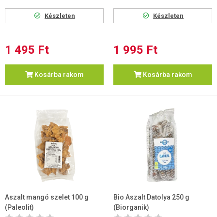
Készleten
Készleten
1 495 Ft
1 995 Ft
Kosárba rakom
Kosárba rakom
Aszalt mangó szelet 100 g
Bio Aszalt Datolya 250 g
(Paleolit)
(Biorganik)