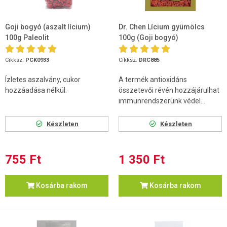
Goji bogyó (aszalt lícium)
Dr. Chen Lícium gyümölcs
100g Paleolit
100g (Goji bogyó)
Cikksz.
PCK0933
Cikksz.
DRC885
Ízletes aszalvány, cukor
A termék antioxidáns
hozzáadása nélkül.
összetevői révén hozzájárulhat
immunrendszerünk védel...
Készleten
Készleten
755 Ft
1 350 Ft
Kosárba rakom
Kosárba rakom