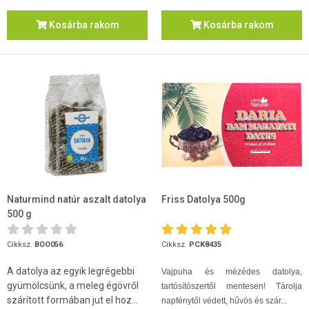
Kosárba rakom
Kosárba rakom
Naturmind natúr aszalt datolya
Friss Datolya 500g
500 g
Cikksz.
BOO056
Cikksz.
PCK8435
A datolya az egyik legrégebbi
Vajpuha és mézédes datolya,
gyümölcsünk, a meleg égövről
tartósítószertől mentesen! Tárolja
szárított formában jut el hoz...
napfénytől védett, hűvös és szár...