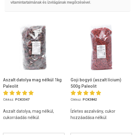
vitamintartalmának és ízvilágának megőrzésével.
Aszalt datolya mag nélkül 1kg
Goji bogyó (aszalt lícium)
Paleolit
500g Paleolit
Cikksz.
PCK3347
Cikksz.
PCK3842
Aszalt datolya, mag nélkül,
Ízletes aszalvány, cukor
cukorráadás nélkül.
hozzáadása nélkül.