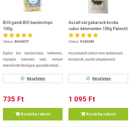
BiOrganik BIO banánchips
Aszalt sárgabarack kocka
100g
cukor kénmentes 100g Paleolit
Cikksz.
BOO4377
Cikksz.
PCK3293
Egész bio banánchips, kellemes,
Hozzáadott cukrot nem tartalmazó,
ropogós nassolni való, melyet
kockázott, aszalt sárgabarack.
ellenőrzött ökológiai gazdálkodásb...
Készleten
Készleten
735 Ft
1 095 Ft
Kosárba rakom
Kosárba rakom