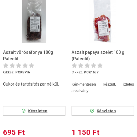
Aszalt vörösáfonya 100g
Aszalt papaya szelet 100 g
Paleolit
(Paleolit)
Cikksz.
PCK5716
Cikksz.
PCK1657
Cukor és tartósítószer nélkül.
Kén-mentesen készült, ízletes
aszalvány.
Készleten
Készleten
695 Ft
1 150 Ft