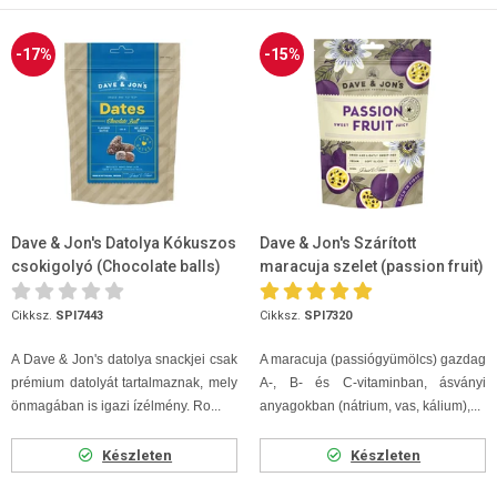
-17%
-15%
Dave & Jon's Datolya Kókuszos
Dave & Jon's Szárított
csokigolyó (Chocolate balls)
maracuja szelet (passion fruit)
ízű 125g
100g
Cikksz.
SPI7443
Cikksz.
SPI7320
A Dave & Jon's datolya snackjei csak
A maracuja (passiógyümölcs) gazdag
prémium datolyát tartalmaznak, mely
A-, B- és C-vitaminban, ásványi
önmagában is igazi ízélmény. Ro...
anyagokban (nátrium, vas, kálium),...
Készleten
Készleten