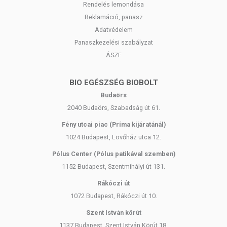
Rendelés lemondása
Reklamáció, panasz
Adatvédelem
Panaszkezelési szabályzat
ÁSZF
BIO EGÉSZSÉG BIOBOLT
Budaörs
2040 Budaörs, Szabadság út 61.
Fény utcai piac (Príma kijáratánál)
1024 Budapest, Lövőház utca 12.
Pólus Center (Pólus patikával szemben)
1152 Budapest, Szentmihályi út 131.
Rákóczi út
1072 Budapest, Rákóczi út 10.
Szent István körút
1137 Budapest, Szent István Körút 18.