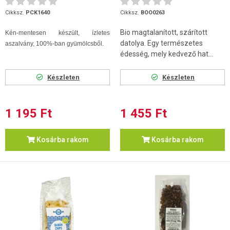
Cikksz.
PCK1640
Cikksz.
BOO0263
Bio magtalanított, szárított
Kén-mentesen készült, ízletes
datolya. Egy természetes
aszalvány, 100%-ban gyümölcsből.
édesség, mely kedvező hat...
Készleten
Készleten
1 195 Ft
1 455 Ft
Kosárba rakom
Kosárba rakom