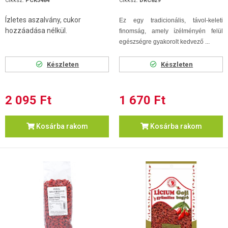
Cikksz.
PCK3484
Cikksz.
DRC829
Ízletes aszalvány, cukor
Ez egy tradicionális, távol-keleti
hozzáadása nélkül.
finomság, amely ízélményén felül
egészségre gyakorolt kedvező ...
Készleten
Készleten
2 095 Ft
1 670 Ft
Kosárba rakom
Kosárba rakom