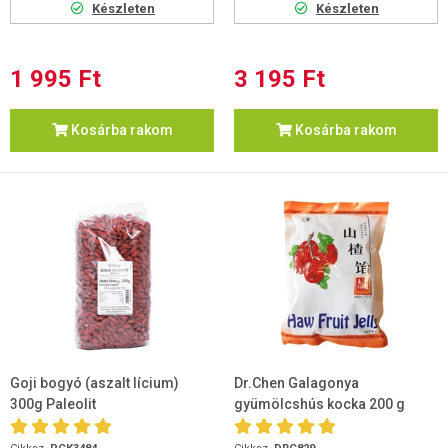
Készleten
Készleten
1 995 Ft
3 195 Ft
Kosárba rakom
Kosárba rakom
Goji bogyó (aszalt lícium)
Dr.Chen Galagonya
300g Paleolit
gyümölcshús kocka 200 g