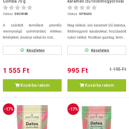
Gomba 70 g
karamell ízű földimogyoróval
125 g
Cikksz.
DRC8185
Cikksz.
SPI5630
A szárított termőtest jelentős
Mag nélküli, sós karamell ízű datolya,
mennyiségű szénhidrátot, értékes
földimogyoró darabokkal, hozzáadott
fehérjéket, ásványi sókat és rost...
cukor nélkül. Rostban gazdag, term...
Készleten
Készleten
1 555 Ft
995 Ft
1 195 Ft
Kosárba rakom
Kosárba rakom
-17%
-17%