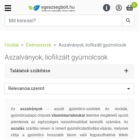
0
Kere
Főoldal
Élelmiszerek
Aszalványok, liofilizált gyümölcsök
Aszalványok, liofilizált gyümölcsök
Találatok szűkítése
Relevancia szerint
Az
aszalványok
- aszalt gyümölcs-szeletek és -kockák,
gyümölcsalapú chipsek
vitamintartalmukat
tekintve megfelelő opciót
jelentenek az egészséges nassolnivalókat keresők számára. Az
aszalás
szárítás néven is ismert gyümölcstartósítási eljárás, melynek
célja a gyümölcs hosszabb távon való fogyaszthatóvá tétele