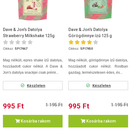
Dave & Jon's Datolya
Dave & Jon's Datolya
Strawberry Milkshake 125g
Görögdinnye ízű 125 g
Cikksz.
SPI7467
Cikksz.
SPI7450
Mag nélküli, epres shake ízű datolya,
Mag nélküli, görögdinnye ízű datolya,
hozzáadott cukor nélkül. A Dave &
hozzáadott cukor nélkül. Rostban
Jon's datolya snackjei csak prémi...
gazdag, természetesen édes, és...
Készleten
Készleten
995 Ft
1 195 Ft
995 Ft
1 195 Ft
Kosárba rakom
Kosárba rakom