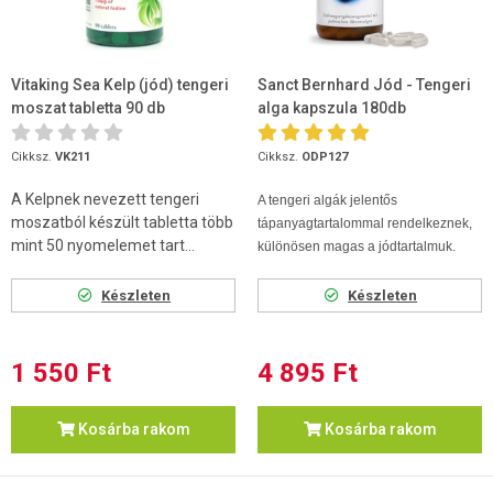
Vitaking Sea Kelp (jód) tengeri
Sanct Bernhard Jód - Tengeri
moszat tabletta 90 db
alga kapszula 180db
Cikksz.
VK211
Cikksz.
ODP127
A Kelpnek nevezett tengeri
A tengeri algák jelentős
moszatból készült tabletta több
tápanyagtartalommal rendelkeznek,
mint 50 nyomelemet tart...
különösen magas a jódtartalmuk.
Készleten
Készleten
1 550 Ft
4 895 Ft
Kosárba rakom
Kosárba rakom