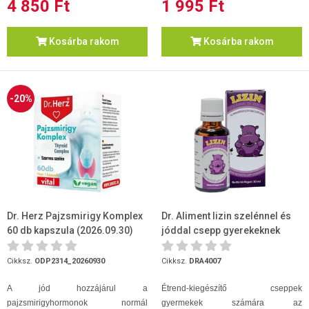
4 850 Ft
1 995 Ft
Kosárba rakom
Kosárba rakom
-20%
Dr. Herz Pajzsmirigy Komplex
Dr. Aliment lizin szelénnel és
60 db kapszula (2026.09.30)
jóddal csepp gyerekeknek
30ml
Cikksz.
ODP2314_20260930
Cikksz.
DRA4007
A jód hozzájárul a
Étrend-kiegészítő cseppek
pajzsmirigyhormonok normál
gyermekek számára az