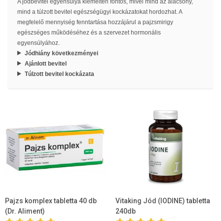
A jódbevitel egyensúlya kiemelten fontos, mivel mind az alacsony,
mind a túlzott bevitel egészségügyi kockázatokat hordozhat. A
megfelelő mennyiség fenntartása hozzájárul a pajzsmirigy
egészséges működéséhez és a szervezet hormonális
egyensúlyához.
Jódhiány következményei
Ajánlott bevitel
Túlzott bevitel kockázata
Pajzs komplex tabletta 40 db
Vitaking Jód (IODINE) tabletta
(Dr. Aliment)
240db