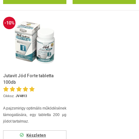
-10%
Jutavit Jód Forte tabletta
100db
Cikksz.
JV4813
A pajzsmirigy optimális működésének
támogatására, egy tabletta 200 μg
jódot tartalmaz.
Készleten