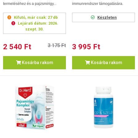
termeléséhez és a pajzsmirigy...
immunrendszer támogatására.
Kifutó, már csak:
27 db
Készleten
Lejárati dátum:
2026.
szept. 30.
2 540 Ft
3 175 Ft
3 995 Ft
Kosárba rakom
Kosárba rakom