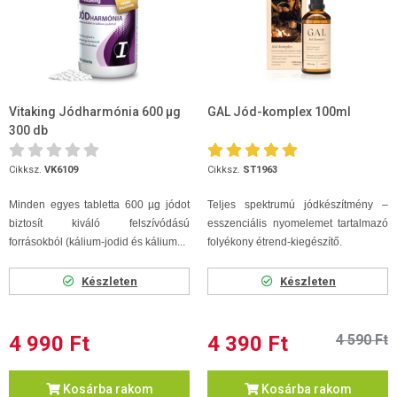
Vitaking Jódharmónia 600 µg
GAL Jód-komplex 100ml
300 db
Cikksz.
VK6109
Cikksz.
ST1963
Minden egyes tabletta 600 µg jódot
Teljes spektrumú jódkészítmény –
biztosít kiváló felszívódású
esszenciális nyomelemet tartalmazó
forrásokból (kálium-jodid és kálium...
folyékony étrend-kiegészítő.
Készleten
Készleten
4 990 Ft
4 390 Ft
4 590 Ft
Kosárba rakom
Kosárba rakom