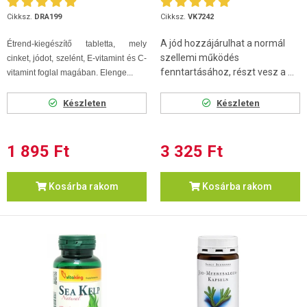
Cikksz.
DRA199
Cikksz.
VK7242
A jód hozzájárulhat a normál
Étrend-kiegészítő tabletta, mely
szellemi működés
cinket, jódot, szelént, E-vitamint és C-
fenntartásához, részt vesz a ...
vitamint foglal magában. Elenge...
Készleten
Készleten
1 895 Ft
3 325 Ft
Kosárba rakom
Kosárba rakom