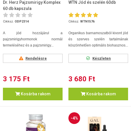
Dr. Herz Pajzsmirigy Komplex
WTN Jód és szelén 60db
60 db kapszula
Cikksz.
ODP2314
Cikksz.
WTN1576
A jód hozzájárul a
Organikus barnamoszatból kivont jód
pajzsmirigyhormonok normál
és szerves szelén tartalmának
termeléséhez és a pajzsmirigy...
köszönhetően optimális biohasznos...
Rendelésre
Készleten
3 175 Ft
3 680 Ft
Kosárba rakom
Kosárba rakom
-4%