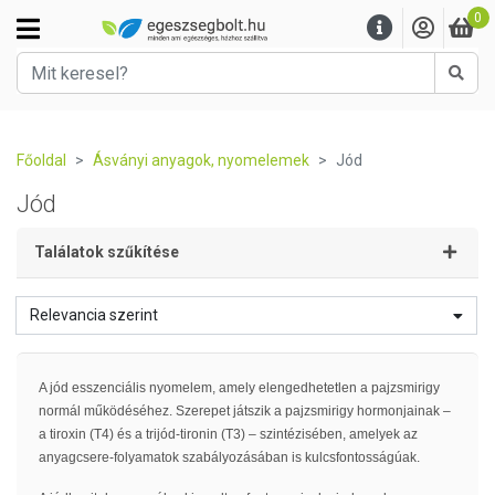
0
Kere
Főoldal
Ásványi anyagok, nyomelemek
Jód
Jód
Találatok szűkítése
Relevancia szerint
A jód esszenciális nyomelem, amely elengedhetetlen a pajzsmirigy
normál működéséhez. Szerepet játszik a pajzsmirigy hormonjainak –
a tiroxin (T4) és a trijód-tironin (T3) – szintézisében, amelyek az
anyagcsere-folyamatok szabályozásában is kulcsfontosságúak.