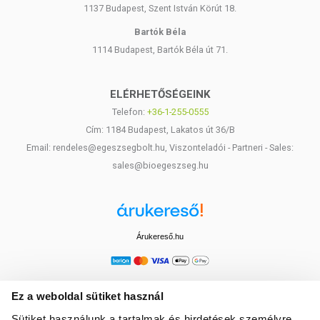
1137 Budapest, Szent István Körút 18.
Bartók Béla
1114 Budapest, Bartók Béla út 71.
ELÉRHETŐSÉGEINK
Telefon:
+36-1-255-0555
Cím: 1184 Budapest, Lakatos út 36/B
Email: rendeles@egeszsegbolt.hu, Viszonteladói - Partneri - Sales:
sales@bioegeszseg.hu
Árukereső.hu
Ez a weboldal sütiket használ
Sütiket használunk a tartalmak és hirdetések személyre