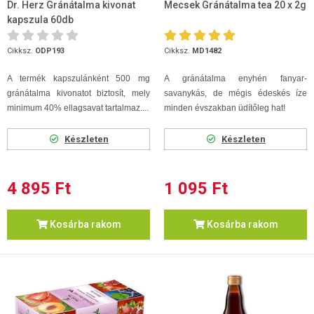
Dr. Herz Gránátalma kivonat
Mecsek Gránátalma tea 20 x 2g
kapszula 60db
Cikksz.
ODP193
Cikksz.
MD1482
A termék kapszulánként 500 mg
A gránátalma enyhén fanyar-
gránátalma kivonatot biztosít, mely
savanykás, de mégis édeskés íze
minimum 40% ellagsavat tartalmaz....
minden évszakban üdítőleg hat!
Készleten
Készleten
4 895 Ft
1 095 Ft
Kosárba rakom
Kosárba rakom