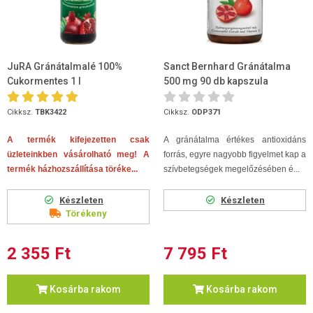
JuRA Gránátalmalé 100%
Sanct Bernhard Gránátalma
Cukormentes 1 l
500 mg 90 db kapszula
Cikksz.
TBK3422
Cikksz.
ODP371
A termék kifejezetten csak
A gránátalma értékes antioxidáns
üzleteinkben vásárolható meg! A
forrás, egyre nagyobb figyelmet kap a
termék házhozszállítása töréke...
szívbetegségek megelőzésében é...
Készleten
Készleten
Törékeny
2 355 Ft
7 795 Ft
Kosárba rakom
Kosárba rakom