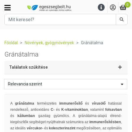
0
Kere
Főoldal
Növények, gyógynövények
Gránátalma
Gránátalma
Találatok szűkítése
Relevancia szerint
A
gránátalma
természetes
immunerősítő
és
vírusölő
hatással
rendelkező, antioxidáns
C-
és
K-vitaminokban
, valamint
folsavban
és
káliumban
gazdag gyümölcs. A gránátalma-alapú étrend-
kiegészítők segítséget nyújthatnak számunkra az
immunerősítésben
,
az ideális
vércukor-
és
koleszterinszint
megőrzésében, az optimális