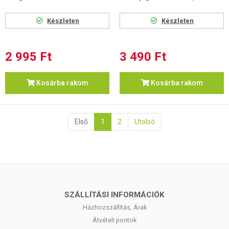
Készleten
Készleten
2 995 Ft
3 490 Ft
Kosárba rakom
Kosárba rakom
Első
1
2
Utolsó
SZÁLLÍTÁSI INFORMÁCIÓK
Házhozszállítás, Árak
Átvételi pontok