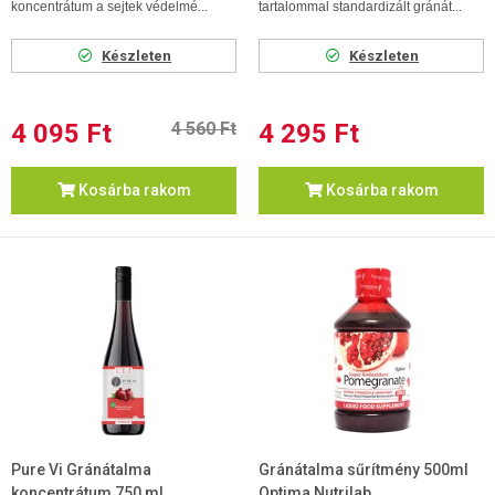
koncentrátum a sejtek védelmé...
tartalommal standardizált gránát...
Készleten
Készleten
4 095 Ft
4 560 Ft
4 295 Ft
Kosárba rakom
Kosárba rakom
Pure Vi Gránátalma
Gránátalma sűrítmény 500ml
koncentrátum 750 ml
Optima Nutrilab