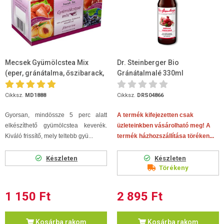
Mecsek Gyümölcstea Mix
Dr. Steinberger Bio
(eper, gránátalma, őszibarack,
Gránátalmalé 330ml
kékszőlő) 4x5x2g
Cikksz.
MD1888
Cikksz.
DRS04866
Gyorsan, mindössze 5 perc alatt
A termék kifejezetten csak
elkészíthető gyümölcstea keverék.
üzleteinkben vásárolható meg! A
Kiváló frissítő, mely teltebb gyü...
termék házhozszállítása töréken...
Készleten
Készleten
Törékeny
1 150 Ft
2 895 Ft
Kosárba rakom
Kosárba rakom