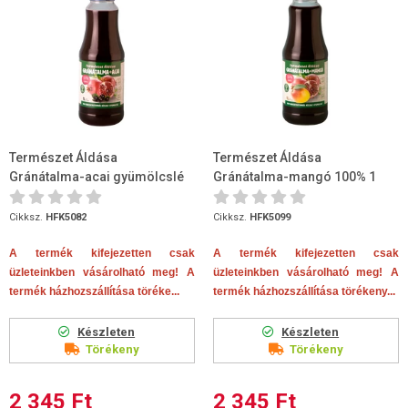
Természet Áldása
Természet Áldása
Gránátalma-acai gyümölcslé
Gránátalma-mangó 100% 1
100% 1 liter
liter
Cikksz.
HFK5082
Cikksz.
HFK5099
A termék kifejezetten csak
A termék kifejezetten csak
üzleteinkben vásárolható meg! A
üzleteinkben vásárolható meg! A
termék házhozszállítása töréke...
termék házhozszállítása törékeny...
Készleten
Készleten
Törékeny
Törékeny
2 345 Ft
2 345 Ft