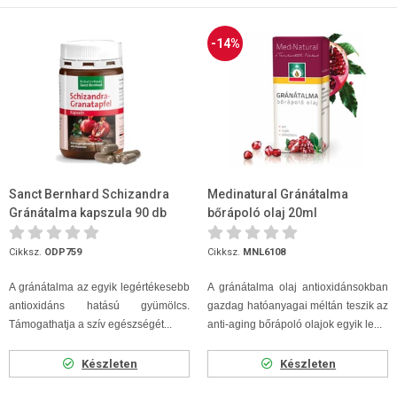
-14%
Sanct Bernhard Schizandra
Medinatural Gránátalma
Gránátalma kapszula 90 db
bőrápoló olaj 20ml
Cikksz.
ODP759
Cikksz.
MNL6108
A gránátalma az egyik legértékesebb
A gránátalma olaj antioxidánsokban
antioxidáns hatású gyümölcs.
gazdag hatóanyagai méltán teszik az
Támogathatja a szív egészségét...
anti-aging bőrápoló olajok egyik le...
Készleten
Készleten