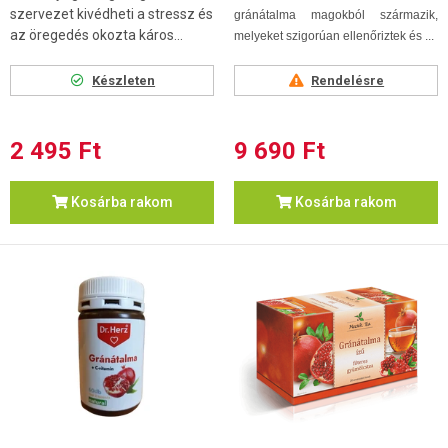
szervezet kivédheti a stressz és
gránátalma magokból származik,
az öregedés okozta káros...
melyeket szigorúan ellenőriztek és ...
Készleten
Rendelésre
2 495 Ft
9 690 Ft
Kosárba rakom
Kosárba rakom