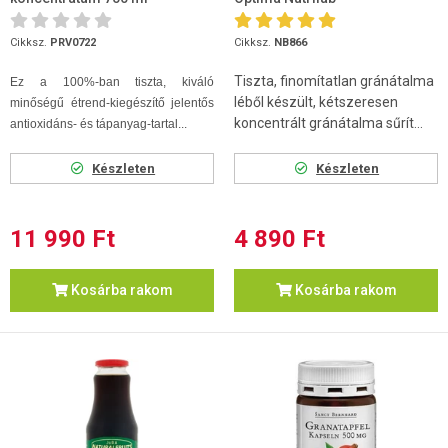
Cikksz.
PRV0722
Cikksz.
NB866
Tiszta, finomítatlan gránátalma
Ez a 100%-ban tiszta, kiváló
léből készült, kétszeresen
minőségű étrend-kiegészítő jelentős
koncentrált gránátalma sűrít...
antioxidáns- és tápanyag-tartal...
Készleten
Készleten
11 990 Ft
4 890 Ft
Kosárba rakom
Kosárba rakom