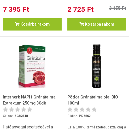
7 395 Ft
2 725 Ft
3 155 Ft
Kosárba rakom
Kosárba rakom
Interherb NAPI1 Gránátalma
Pödör Gránátalma olaj BIO
Extraktum 250mg 30db
100ml
Cikksz.
BGB2548
Cikksz.
PD8662
Hatóanyagai segítségével a
Ez a 100% természetes, tiszta olaj a