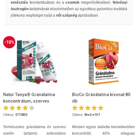
emésztés
fenntartásában és a
csontok
megerősítésében.
Növényi
ösztrogén
-tartalmának köszönhetően az egzotikus gyümölcs továbbá
jótékony segítséget nyújt a
női szépség
ápolásában.
-10%
Natur Tanya® Gránátalma
BioCo Gránátalma kivonat 80
koncentrátum, szerves
db
szelénnel 500ml
Cikksz.
DT2833
Cikksz.
BioCo157
Természetes gránátalma és szerves
Minden egyes tabletta kiemelkedően
szelén tartalmú antioxidáns
koncentrált, 40% ellagsav