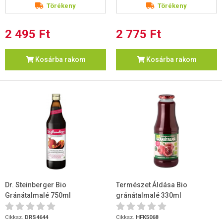
Törékeny
Törékeny
2 495 Ft
2 775 Ft
Kosárba rakom
Kosárba rakom
Dr. Steinberger Bio
Természet Áldása Bio
Gránátalmalé 750ml
gránátalmalé 330ml
Cikksz.
DRS4644
Cikksz.
HFK5068