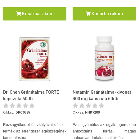
Kosárba rakom
Kosárba rakom
Dr. Chen Gránátalma FORTE
Netamin Gránátalma-kivonat
kapszula 60db
400 mg kapszula 60db
Cikksz.
DRC0585
Cikksz.
NHK7200
Rózsagyökérrel és zsályával dúsított
Ez a gyümölcs az egyik legerősebb
termék az érrendszer egészségének
antioxidáns forrás, magas
támogatására.
hatóanyag-tartalommal bír, és n...