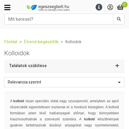
0
Kere
Főoldal
Étrend-kiegészítők
Kolloidok
Kolloidok
Találatok szűkítése
Relevancia szerint
A
kolloid
olyan speciális oldat vagy szuszpenzió, amelyben az apró
részecskék egyenletesen oszlanak el a hordozó közegben. A kolloid
formában jelen lévő hatóanyagok előnye, hogy könnyebben
hasznosulhatnak a szervezet számára. A
kolloid
készítmények
gyakran tartalmaznak ásványi anyagokat vagy nyomelemeket,