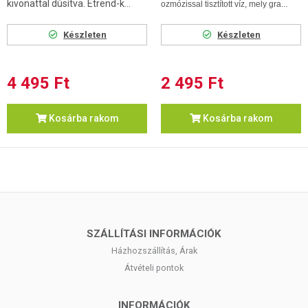
kivonattal dúsítva. Étrend-k...
ozmózissal tisztított víz, mely gra...
Készleten
Készleten
4 495 Ft
2 495 Ft
Kosárba rakom
Kosárba rakom
SZÁLLÍTÁSI INFORMÁCIÓK
Házhozszállítás, Árak
Átvételi pontok
INFORMÁCIÓK