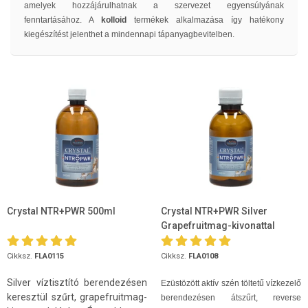
amelyek hozzájárulhatnak a szervezet egyensúlyának
fenntartásához. A
kolloid
termékek alkalmazása így hatékony
kiegészítést jelenthet a mindennapi tápanyagbevitelben.
Crystal NTR+PWR 500ml
Crystal NTR+PWR Silver
Grapefruitmag-kivonattal
200ml
Cikksz.
FLA0115
Cikksz.
FLA0108
Silver víztisztító berendezésen
Ezüstözött aktív szén töltetű vízkezelő
keresztül szűrt, grapefruitmag-
berendezésen átszűrt, reverse