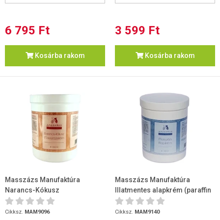
6 795 Ft
3 599 Ft
Kosárba rakom
Kosárba rakom
Masszázs Manufaktúra
Masszázs Manufaktúra
Narancs-Kókusz
Illatmentes alapkrém (paraffin
masszázskrém (paraffin bázi...
bázisú) 1000ml
Cikksz.
MAM9096
Cikksz.
MAM9140