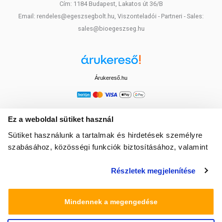
Cím: 1184 Budapest, Lakatos út 36/B
Email: rendeles@egeszsegbolt.hu, Viszonteladói - Partneri - Sales:
sales@bioegeszseg.hu
Árukereső.hu
Ez a weboldal sütiket használ
Sütiket használunk a tartalmak és hirdetések személyre
szabásához, közösségi funkciók biztosításához, valamint
weboldalforgalmunk elemzéséhez. Ezenkívül közösségi
Részletek megjelenítése
média-, hirdető- és elemező partnereinkkel megosztjuk az
Ön weboldalhasználatra vonatkozó adatait, akik
kombinálhatják az adatokat más olyan adatokkal,
Mindennek a megengedése
amelyeket Ön adott meg számukra vagy az Ön által
használt más szolgáltatásokból gyűjtöttek.