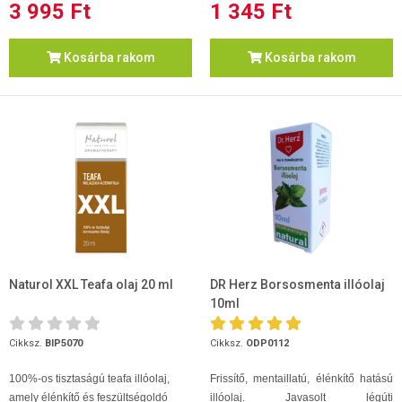
3 995 Ft
1 345 Ft
Kosárba rakom
Kosárba rakom
Naturol XXL Teafa olaj 20 ml
DR Herz Borsosmenta illóolaj
10ml
Cikksz.
BIP5070
Cikksz.
ODP0112
100%-os tisztaságú teafa illóolaj,
Frissítő, mentaillatú, élénkítő hatású
amely élénkítő és feszültségoldó
illóolaj. Javasolt légúti