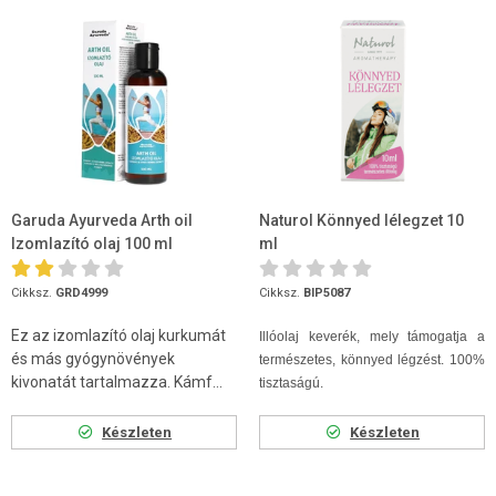
Garuda Ayurveda Arth oil
Naturol Könnyed lélegzet 10
Izomlazító olaj 100 ml
ml
Cikksz.
GRD4999
Cikksz.
BIP5087
Ez az izomlazító olaj kurkumát
Illóolaj keverék, mely támogatja a
és más gyógynövények
természetes, könnyed légzést. 100%
kivonatát tartalmazza. Kámf...
tisztaságú.
Készleten
Készleten