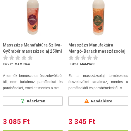
Masszázs Manufaktúra Szilva-
Masszázs Manufaktúra
Gyömbér masszázsolaj 250ml
Mangó-Barack masszázsolaj
250ml
Cikksz.
MAM9164
Cikksz.
MAM9430
A termék természetes összetevőkből
Ez a masszázsolaj természetes
áll, nem tartalmaz paraffinokat és
összetevőket tartalmaz, mentes a
parabéneket, emellett mentes a me...
paraffinoktól és parabénekektől, v...
Készleten
Rendelésre
3 085 Ft
3 345 Ft