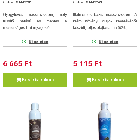
Cikksz.
MAM9201
Cikksz.
MAM9249
Gyógyfüves masszázskrém, mely
Illatmentes bázis masszázskrém. A
frissítő hatású és mentes a
krém növényi olajok keverékéből
mesterséges illatanyagoktól.
készült, teljes olajtartalma 60%, ...
Készleten
Készleten
6 665 Ft
5 115 Ft
Kosárba rakom
Kosárba rakom