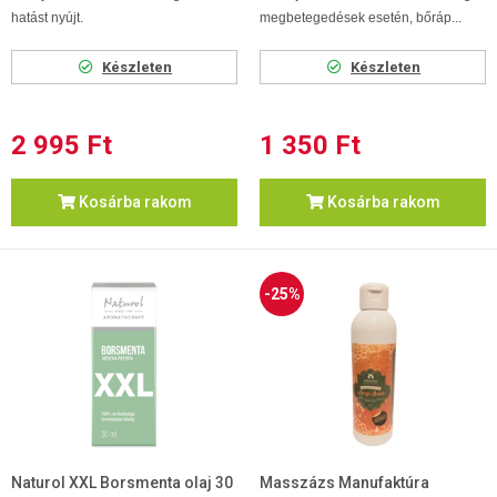
hatást nyújt.
megbetegedések esetén, bőráp...
Készleten
Készleten
2 995 Ft
1 350 Ft
Kosárba rakom
Kosárba rakom
-25%
Naturol XXL Borsmenta olaj 30
Masszázs Manufaktúra