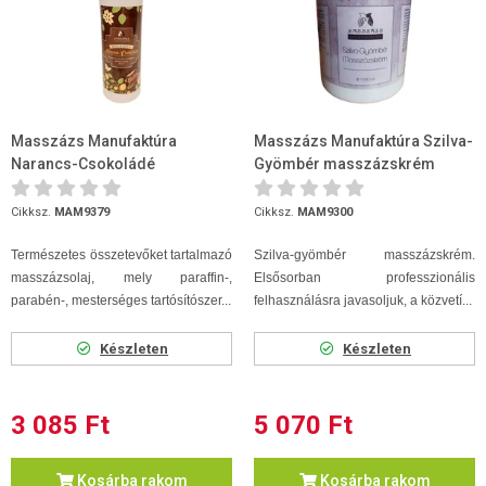
Masszázs Manufaktúra
Masszázs Manufaktúra Szilva-
Narancs-Csokoládé
Gyömbér masszázskrém
masszázsolaj 250ml
(paraffin bázisú) 1000ml
Cikksz.
MAM9379
Cikksz.
MAM9300
Természetes összetevőket tartalmazó
Szilva-gyömbér masszázskrém.
masszázsolaj, mely paraffin-,
Elsősorban professzionális
parabén-, mesterséges tartósítószer...
felhasználásra javasoljuk, a közvetí...
Készleten
Készleten
3 085 Ft
5 070 Ft
Kosárba rakom
Kosárba rakom