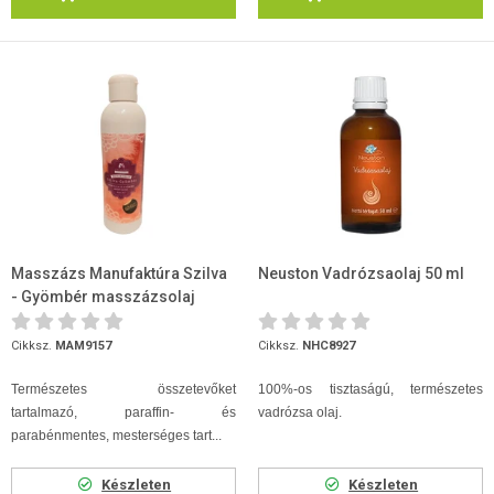
Masszázs Manufaktúra Szilva
Neuston Vadrózsaolaj 50 ml
- Gyömbér masszázsolaj
1000ml
Cikksz.
MAM9157
Cikksz.
NHC8927
Természetes összetevőket
100%-os tisztaságú, természetes
tartalmazó, paraffin- és
vadrózsa olaj.
parabénmentes, mesterséges tart...
Készleten
Készleten