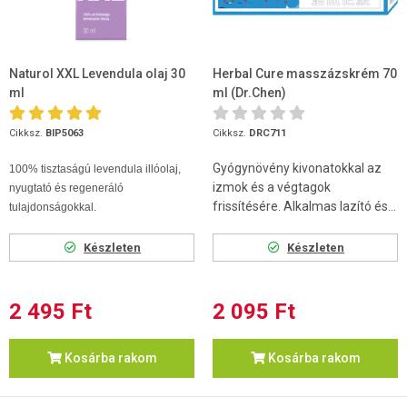
Naturol XXL Levendula olaj 30
Herbal Cure masszázskrém 70
ml
ml (Dr.Chen)
Cikksz.
BIP5063
Cikksz.
DRC711
Gyógynövény kivonatokkal az
100% tisztaságú levendula illóolaj,
izmok és a végtagok
nyugtató és regeneráló
frissítésére. Alkalmas lazító és...
tulajdonságokkal.
Készleten
Készleten
2 495 Ft
2 095 Ft
Kosárba rakom
Kosárba rakom