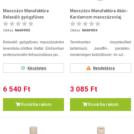
Masszázs Manufaktúra
Masszázs Manufaktúra Akác-
Relaxáló gyógyfüves
Kardamom masszázsolaj
masszázskrém 1000ml
250ml
Cikksz.
MAM9355
Cikksz.
MAM9034
Relaxáló gyógyfüves masszázskrém
Természetes összetevőket
levendula-zöldtea illattal. Elsősorban
tartalmazó, paraffin-, parabén-,
professzionális felhasználásra jav...
mesterséges tartósítószer- és szí...
Készleten
Rendelésre
6 540 Ft
3 085 Ft
Kosárba rakom
Kosárba rakom