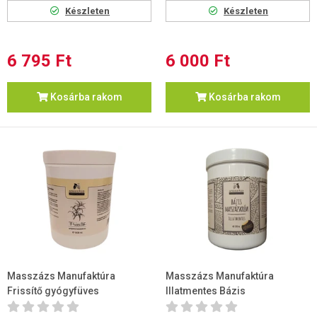
Készleten
Készleten
6 795 Ft
6 000 Ft
Kosárba rakom
Kosárba rakom
Masszázs Manufaktúra
Masszázs Manufaktúra
Frissítő gyógyfüves
Illatmentes Bázis
masszázskrém 1000ml
masszázskrém (shea vajas)...