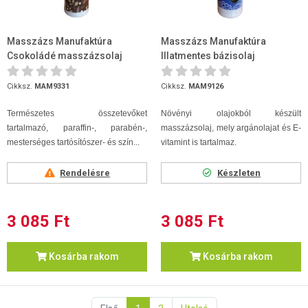
Masszázs Manufaktúra
Masszázs Manufaktúra
Csokoládé masszázsolaj
Illatmentes bázisolaj
250ml
(ricinusos) 250ml
Cikksz.
MAM9331
Cikksz.
MAM9126
Természetes összetevőket
Növényi olajokból készült
tartalmazó, paraffin-, parabén-,
masszázsolaj, mely argánolajat és E-
mesterséges tartósítószer- és szín...
vitamint is tartalmaz.
Rendelésre
Készleten
3 085 Ft
3 085 Ft
Kosárba rakom
Kosárba rakom