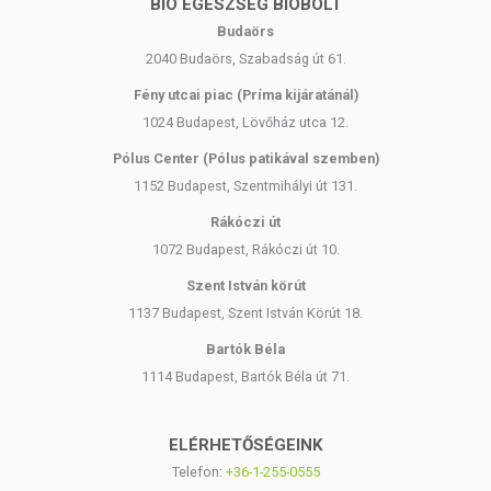
BIO EGÉSZSÉG BIOBOLT
Budaörs
2040 Budaörs, Szabadság út 61.
Fény utcai piac (Príma kijáratánál)
1024 Budapest, Lövőház utca 12.
Pólus Center (Pólus patikával szemben)
1152 Budapest, Szentmihályi út 131.
Rákóczi út
1072 Budapest, Rákóczi út 10.
Szent István körút
1137 Budapest, Szent István Körút 18.
Bartók Béla
1114 Budapest, Bartók Béla út 71.
ELÉRHETŐSÉGEINK
Telefon:
+36-1-255-0555