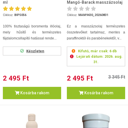
ml
Mangó-Barack masszázsolaj
250ml (2026.08.31)
Cikksz.
BIP5056
Cikksz.
MAM9430_20260831
100% tisztaságú borsmenta illóolaj,
Ez a masszázsolaj természetes
mely hűsítő és természetes
összetevőket tartalmaz, mentes a
fájdalomcsillapító hatással rende...
paraffinoktól és parabénekektől, v...
Készleten
Kifutó, már csak:
6 db
Lejárati dátum:
2026. aug.
31.
2 495 Ft
2 495 Ft
3 345 Ft
Kosárba rakom
Kosárba rakom