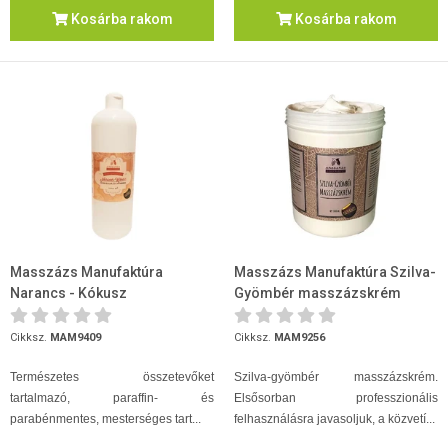
Kosárba rakom
Kosárba rakom
Masszázs Manufaktúra
Masszázs Manufaktúra Szilva-
Narancs - Kókusz
Gyömbér masszázskrém
masszázsolaj 1000ml
(shea vajas) 1000ml
Cikksz.
MAM9409
Cikksz.
MAM9256
Természetes összetevőket
Szilva-gyömbér masszázskrém.
tartalmazó, paraffin- és
Elsősorban professzionális
parabénmentes, mesterséges tart...
felhasználásra javasoljuk, a közvetí...