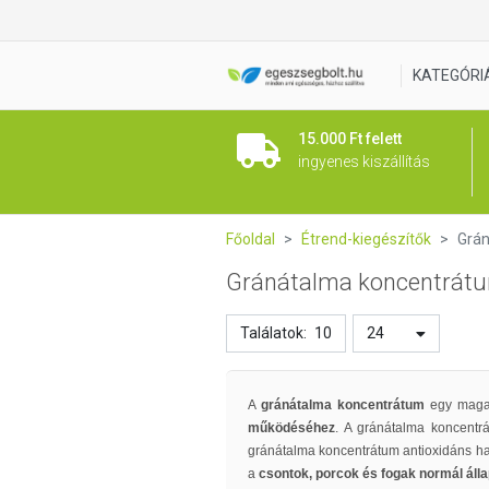
KATEGÓRI
15.000 Ft felett
ingyenes kiszállítás
Főoldal
Étrend-kiegészítők
Grá
Gránátalma koncentrát
Találatok:
10
24
A
gránátalma koncentrátum
egy magas
működéséhez
. A gránátalma koncentr
gránátalma koncentrátum antioxidáns ha
a
csontok, porcok és fogak normál áll