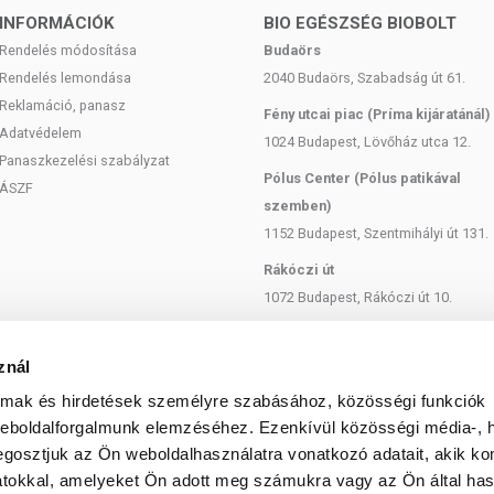
INFORMÁCIÓK
BIO EGÉSZSÉG BIOBOLT
Rendelés módosítása
Budaörs
Rendelés lemondása
2040 Budaörs, Szabadság út 61.
Reklamáció, panasz
Fény utcai piac (Príma kijáratánál)
Adatvédelem
1024 Budapest, Lövőház utca 12.
Panaszkezelési szabályzat
Pólus Center (Pólus patikával
ÁSZF
szemben)
1152 Budapest, Szentmihályi út 131.
Rákóczi út
1072 Budapest, Rákóczi út 10.
Szent István körút
1137 Budapest, Szent István Körút
znál
18.
almak és hirdetések személyre szabásához, közösségi funkciók
Bartók Béla
weboldalforgalmunk elemzéséhez. Ezenkívül közösségi média-, h
1114 Budapest, Bartók Béla út 71.
gosztjuk az Ön weboldalhasználatra vonatkozó adatait, akik ko
atokkal, amelyeket Ön adott meg számukra vagy az Ön által ha