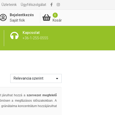
Üzleteink
Ügyfélszolgálat
Bejelentkezés
0
Kosár
Saját fiók
Kapcsolat
+36-1-255-0555
Relevancia szerint
nt járulhat hozzá a
szervezet megfelelő
lönösen a megfázásos időszakokban. A
 a gránátalma koncentrátum hozzájárulhat