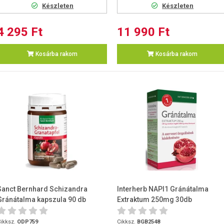
Készleten
Készleten
4 295 Ft
11 990 Ft
Kosárba rakom
Kosárba rakom
Sanct Bernhard Schizandra
Interherb NAPI1 Gránátalma
Gránátalma kapszula 90 db
Extraktum 250mg 30db
ikksz.
ODP759
Cikksz.
BGB2548