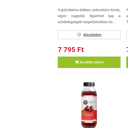
A gránátalma értékes antioxidáns forrás,
egyre nagyobb figyelmet kap a
szívbetegségek megelőzésében és...
T
Készleten
7 795 Ft
Kosárba rakom