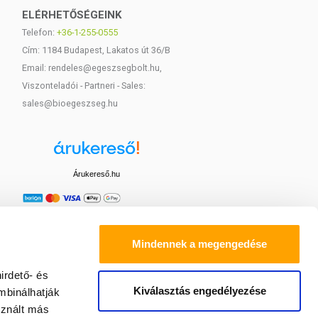
ELÉRHETŐSÉGEINK
Telefon:
+36-1-255-0555
Cím: 1184 Budapest, Lakatos út 36/B
Email: rendeles@egeszsegbolt.hu,
Viszonteladói - Partneri - Sales:
sales@bioegeszseg.hu
Árukereső.hu
Mindennek a megengedése
irdető- és
Kiválasztás engedélyezése
mbinálhatják
sznált más