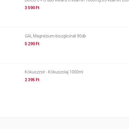
BioCo C + D duo Retard C-vitamin 1000mg D3-vitamin 20
3 590 Ft
GAL Magnézium-biszglicinát 90db
5 290 Ft
Kókuszzsír - Kókuszolaj 1000ml
2 395 Ft