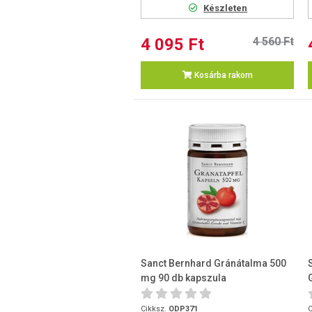
Készleten
4 095 Ft
4 560 Ft
Kosárba rakom
Sanct Bernhard Gránátalma 500
mg 90 db kapszula
Cikksz.
ODP371
C