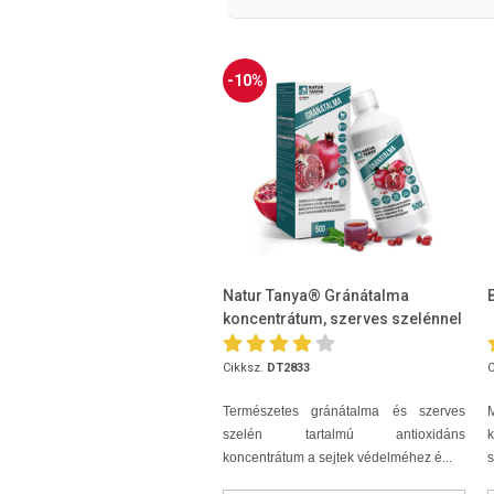
-10%
Natur Tanya® Gránátalma
koncentrátum, szerves szelénnel
500ml
Cikksz.
DT2833
C
Természetes gránátalma és szerves
szelén tartalmú antioxidáns
k
koncentrátum a sejtek védelméhez é...
s