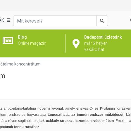
ÁK
Keresés
Blog
Budapesti üzleteink
Online magazin
már 6 helyen
vásárolhat
nátalma koncentrátum
um
 antioxidáns-tartalmú növényi kivonat, amely értékes C- és K-vitamin forráské
átum rendszeres fogyasztása
támogathatja az immunrendszer működését
, kü
tása révén segíthet a
sejtek oxidatív stresszel szembeni védelmében
. Emellett
apotának fenntartásához
.