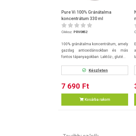
Pure Vi 100% Gránátalma
koncentrátum 330 ml
Cikksz.
PRV0852
C
100% gránátalma koncentrátum, amely
gazdag antioxidánsokban és más
fontos tápanyagokban. Laktóz-, gluté...
t
Készleten
7 690 Ft
Kosárba rakom