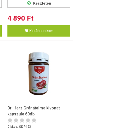
Készleten
4 890 Ft
Kosárba rakom
Dr. Herz Gránátalma kivonat
kapszula 60db
Cikksz.
ODP193