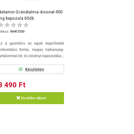
Netamin Gránátalma-kivonat 400
mg kapszula 60db
ikksz.
NHK7200
Ez a gyümölcs az egyik legerősebb
antioxidáns forrás, magas hatóanyag-
artalommal bír, és növényi kapszulába...
Készleten
3 490 Ft
Kosárba rakom