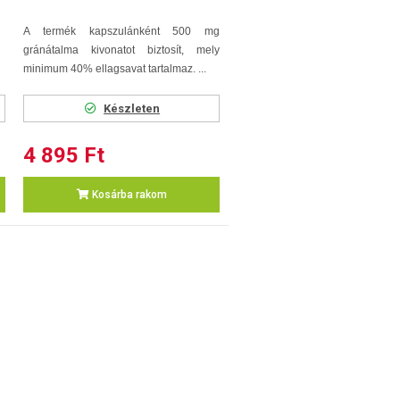
A termék kapszulánként 500 mg
gránátalma kivonatot biztosít, mely
minimum 40% ellagsavat tartalmaz. ...
Készleten
4 895 Ft
Kosárba rakom