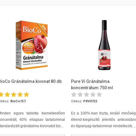
BioCo Gránátalma kivonat 80 db
Pure Vi Gránátalma
koncentrátum 750 ml
ikksz.
BioCo157
Cikksz.
PRV0722
Minden egyes tabletta kiemelkedően
Ez a 100%-ban tiszta, kiváló minősé
oncentrált, 40% ellagsav tartalommal
étrend-kiegészítő jelentős antioxidán
tandardizált gránátalma kivonatot biz...
és tápanyag-tartalommal rendelkezik, ..