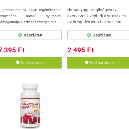
Hatóanyagai segítségével a
A gránátalma az egyik legértékesebb
szervezet kivédheti a stressz és
antioxidáns hatású gyümölcs.
az öregedés okozta káros hat...
ámogathatja a szív egészségét, hoz...
Készleten
Készleten
7 395 Ft
2 495 Ft
Kosárba rakom
Kosárba rakom