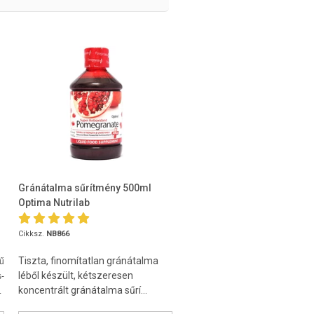
Gránátalma sűrítmény 500ml
Optima Nutrilab
Cikksz.
NB866
Tiszta, finomítatlan gránátalma
gű
léből készült, kétszeresen
s-
koncentrált gránátalma sűrí...
.