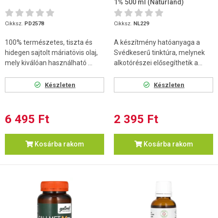
1% 500 ml (Naturland)
Cikksz.
PD2578
Cikksz.
NL229
100% természetes, tiszta és
A készítmény hatóanyaga a
hidegen sajtolt máriatövis olaj,
Svédkeserű tinktúra, melynek
mely kiválóan használható ...
alkotórészei elősegíthetik a...
Készleten
Készleten
6 495 Ft
2 395 Ft
Kosárba rakom
Kosárba rakom