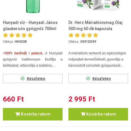
Hunyadi víz - Hunyadi János
Dr. Herz Máriatövismag Olaj
glaubersós gyógyvíz 700ml
500 mg 60 db kapszula
Cikksz.
HH2328
Cikksz.
ODP22339
+50Ft betétdíj / palack.
A Hunyadi
A máriatövis serkenti az egészséges
gyógyvíz hatékonyan tisztítja a
májsejtek termelődését, gyorsítja a
bélfalakat, eltávolítja a baktériu...
károsodott szövetek gyógyulását...
Készleten
Készleten
660 Ft
2 995 Ft
Kosárba rakom
Kosárba rakom