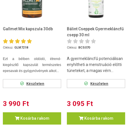
Gallmet Mix kapszula 30db
Bálint Cseppek Gyermekláncfű
csepp 30 ml
Cikksz.
GLM7218
Cikksz.
BCS070
A gyermekláncfű potenciálisan
Ezt a bélben oldódó, étrend-
enyhítheti a menstruáció előtti
kiegészítő kapszulát természetes
tüneteket, a magas vérn...
epesavak és gyógynövények alkot...
Készleten
Készleten
3 990 Ft
3 095 Ft
Kosárba rakom
Kosárba rakom