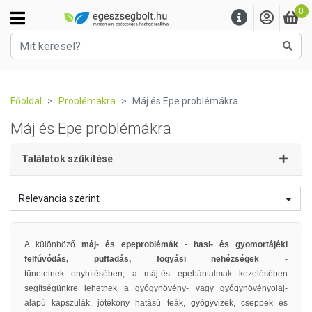
0
Kere
Főoldal
Problémákra
Máj és Epe problémákra
Máj és Epe problémákra
Találatok szűkítése
Relevancia szerint
A különböző
máj- és epeproblémák
-
hasi- és gyomortájéki
felfúvódás, puffadás, fogyási nehézségek
-
tüneteinek enyhítésében, a máj-és epebántalmak kezelésében
segítségünkre lehetnek a gyógynövény- vagy gyógynövényolaj-
alapú kapszulák, jótékony hatású teák, gyógyvizek, cseppek és