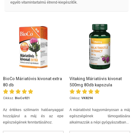
egyéb vitamintartalmú étrend-kiegészítők.
BioCo Máriatövis kivonat extra
Vitaking Máriatövis kivonat
80 db
500mg 80db kapszula
Cikksz.
BioCo921
Cikksz.
VK8294
Az értékes szilimarin hatóanyaggal
A máriatövist hagyományosan a máj
hozzájárul a máj és az epe
egészségének támogatására
egészségének fenntartásához.
alkalmazzák a népi gyógyászatban...