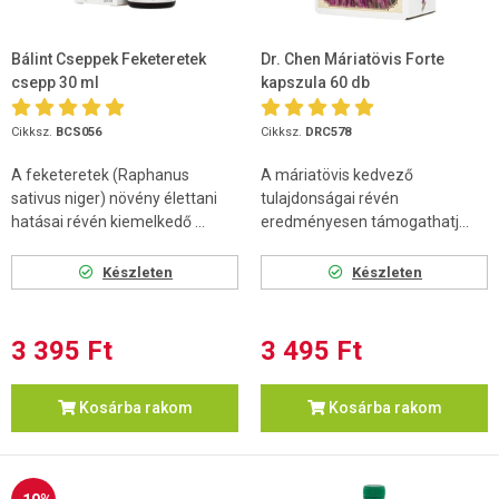
Bálint Cseppek Feketeretek
Dr. Chen Máriatövis Forte
csepp 30 ml
kapszula 60 db
Cikksz.
BCS056
Cikksz.
DRC578
A feketeretek (Raphanus
A máriatövis kedvező
sativus niger) növény élettani
tulajdonságai révén
hatásai révén kiemelkedő ...
eredményesen támogathatj...
Készleten
Készleten
3 395 Ft
3 495 Ft
Kosárba rakom
Kosárba rakom