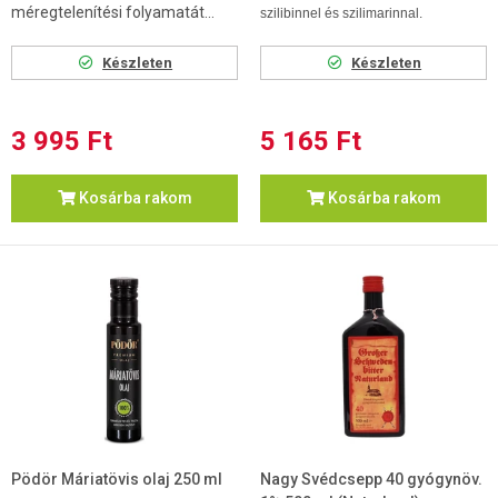
méregtelenítési folyamatát...
szilibinnel és szilimarinnal.
Készleten
Készleten
3 995 Ft
5 165 Ft
Kosárba rakom
Kosárba rakom
Pödör Máriatövis olaj 250 ml
Nagy Svédcsepp 40 gyógynöv.