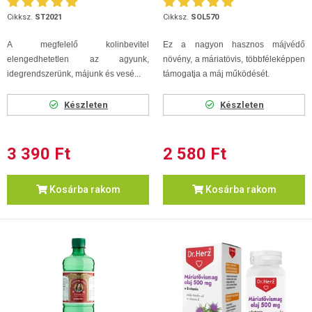
Cikksz.
ST2021
Cikksz.
SOL570
A megfelelő kolinbevitel
Ez a nagyon hasznos májvédő
elengedhetetlen az agyunk,
növény, a máriatövis, többféleképpen
idegrendszerünk, májunk és vesé...
támogatja a máj működését.
Készleten
Készleten
3 390 Ft
2 580 Ft
Kosárba rakom
Kosárba rakom