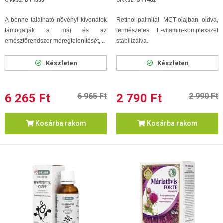
Cikksz.
DT1553
Cikksz.
ST1482
A benne található növényi kivonatok
Retinol-palmitát MCT-olajban oldva,
támogatják a máj és az
természetes E-vitamin-komplexszel
emésztőrendszer méregtelenítését,...
stabilizálva.
Készleten
Készleten
6 265 Ft
6 965 Ft
2 790 Ft
2 990 Ft
Kosárba rakom
Kosárba rakom