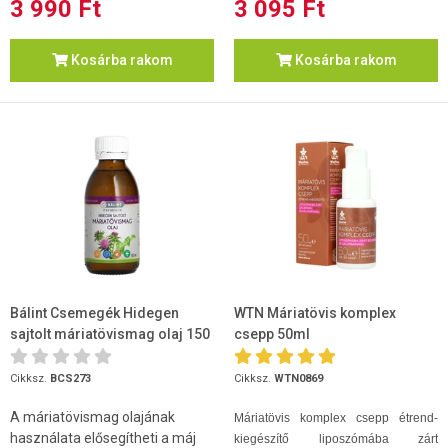
3 990 Ft
3 095 Ft
Kosárba rakom
Kosárba rakom
Bálint Csemegék Hidegen
WTN Máriatövis komplex
sajtolt máriatövismag olaj 150
csepp 50ml
ml
Cikksz.
BCS273
Cikksz.
WTN0869
A máriatövismag olajának
Máriatövis komplex csepp étrend-
használata elősegítheti a máj
kiegészítő liposzómába zárt