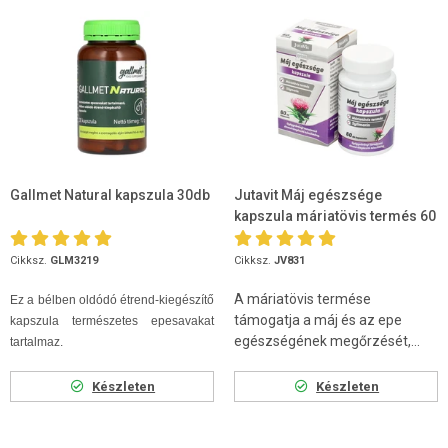
Gallmet Natural kapszula 30db
Jutavit Máj egészsége
kapszula máriatövis termés 60
db
Cikksz.
GLM3219
Cikksz.
JV831
A máriatövis termése
Ez a bélben oldódó étrend-kiegészítő
támogatja a máj és az epe
kapszula természetes epesavakat
egészségének megőrzését,...
tartalmaz.
Készleten
Készleten