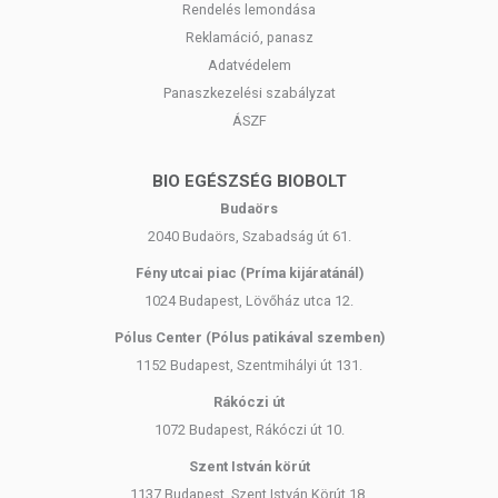
Rendelés lemondása
Reklamáció, panasz
Adatvédelem
Panaszkezelési szabályzat
ÁSZF
BIO EGÉSZSÉG BIOBOLT
Budaörs
2040 Budaörs, Szabadság út 61.
Fény utcai piac (Príma kijáratánál)
1024 Budapest, Lövőház utca 12.
Pólus Center (Pólus patikával szemben)
1152 Budapest, Szentmihályi út 131.
Rákóczi út
1072 Budapest, Rákóczi út 10.
Szent István körút
1137 Budapest, Szent István Körút 18.