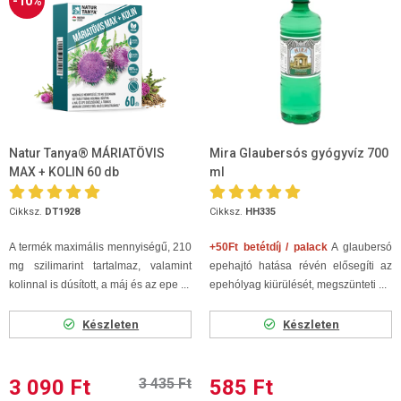
-10%
Natur Tanya® MÁRIATÖVIS
Mira Glaubersós gyógyvíz 700
MAX + KOLIN 60 db
ml
Cikksz.
DT1928
Cikksz.
HH335
A termék maximális mennyiségű, 210
+50Ft betétdíj / palack
A glaubersó
mg szilimarint tartalmaz, valamint
epehajtó hatása révén elősegíti az
kolinnal is dúsított, a máj és az epe ...
epehólyag kiürülését, megszünteti ...
Készleten
Készleten
3 090 Ft
3 435 Ft
585 Ft