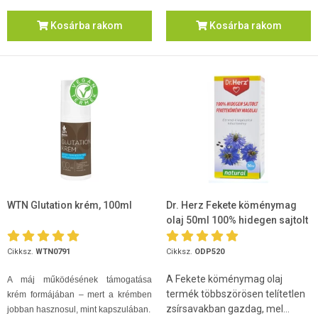
Kosárba rakom
Kosárba rakom
WTN Glutation krém, 100ml
Dr. Herz Fekete köménymag
olaj 50ml 100% hidegen sajtolt
Cikksz.
WTN0791
Cikksz.
ODP520
A Fekete köménymag olaj
A máj működésének támogatása
termék többszörösen telítetlen
krém formájában – mert a krémben
zsírsavakban gazdag, mel...
jobban hasznosul, mint kapszulában.