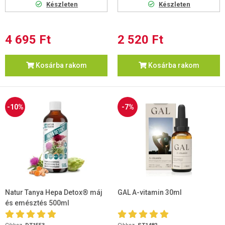
Készleten
Készleten
4 695 Ft
2 520 Ft
Kosárba rakom
Kosárba rakom
-10%
-7%
Natur Tanya Hepa Detox® máj
GAL A-vitamin 30ml
és emésztés 500ml