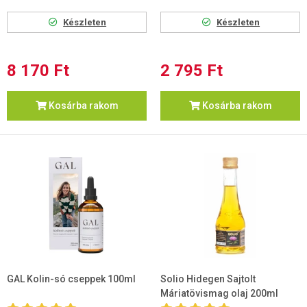
Készleten
Készleten
8 170 Ft
2 795 Ft
Kosárba rakom
Kosárba rakom
GAL Kolin-só cseppek 100ml
Solio Hidegen Sajtolt
Máriatövismag olaj 200ml