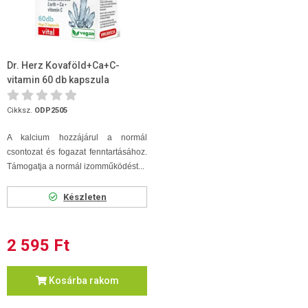
Dr. Herz Kovaföld+Ca+C-
vitamin 60 db kapszula
Cikksz.
ODP2505
A kalcium hozzájárul a normál
csontozat és fogazat fenntartásához.
Támogatja a normál izomműködést...
Készleten
2 595 Ft
Kosárba rakom