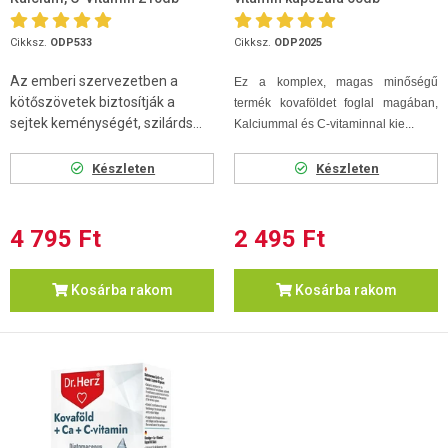
Cikksz.
ODP533
Cikksz.
ODP2025
Az emberi szervezetben a
Ez a komplex, magas minőségű
kötőszövetek biztosítják a
termék kovaföldet foglal magában,
sejtek keménységét, szilárds...
Kalciummal és C-vitaminnal kie...
Készleten
Készleten
4 795 Ft
2 495 Ft
Kosárba rakom
Kosárba rakom