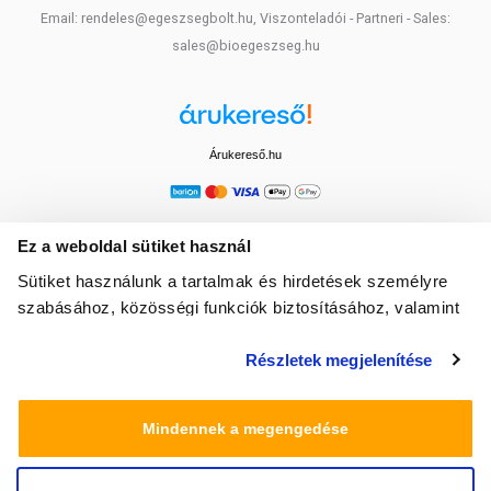
Email: rendeles@egeszsegbolt.hu, Viszonteladói - Partneri - Sales:
sales@bioegeszseg.hu
Árukereső.hu
Ez a weboldal sütiket használ
Sütiket használunk a tartalmak és hirdetések személyre
szabásához, közösségi funkciók biztosításához, valamint
weboldalforgalmunk elemzéséhez. Ezenkívül közösségi
Részletek megjelenítése
média-, hirdető- és elemező partnereinkkel megosztjuk az
Ön weboldalhasználatra vonatkozó adatait, akik
kombinálhatják az adatokat más olyan adatokkal,
Mindennek a megengedése
amelyeket Ön adott meg számukra vagy az Ön által
használt más szolgáltatásokból gyűjtöttek.