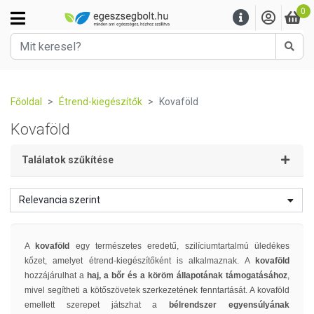
0
Kere
Főoldal
Étrend-kiegészítők
Kovaföld
Kovaföld
Találatok szűkítése
Relevancia szerint
A
kovaföld
egy természetes eredetű, szilíciumtartalmú üledékes
kőzet, amelyet étrend-kiegészítőként is alkalmaznak. A
kovaföld
hozzájárulhat a
haj, a bőr és a köröm állapotának támogatásához
,
mivel segítheti a kötőszövetek szerkezetének fenntartását. A kovaföld
emellett szerepet játszhat a
bélrendszer egyensúlyának