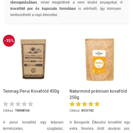
támogatásában
, mivel megkötheti a nem kívánt anyagokat. A
kovaföld por és kapszula formában
is elérhető, így könnyen
beilleszthető a napi étrendbe.
-15%
Tenmag Perui Kovaföld 450g
Naturmind prémium kovaföld
250g
Cikksz.
TMN8136
Cikksz.
BOO742
A perui kovaföld egy teljesen
A Biorganik Étkezési kovaföld egy
természetes, szagtalan,
extra finomra őrölt ásványi por,