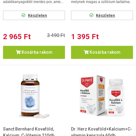
adalékanyagoktól mentes por, ame...
melynek magas a szilícium tartalma.
Készleten
Készleten
2 965 Ft
3 490 Ft
1 395 Ft
Kosárba rakom
Kosárba rakom
Sanct Bernhard Kovaföld,
Dr. Herz Kovaföld+Kalcium+C-
Kalcium, C-Vitamin 210db
vitamin kapszula 60db