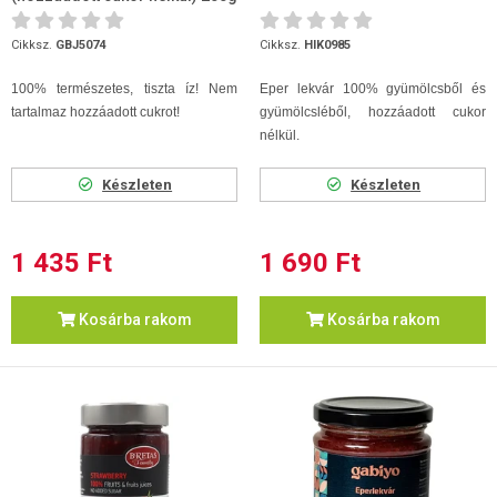
Cikksz.
GBJ5074
Cikksz.
HIK0985
100% természetes, tiszta íz! Nem
Eper lekvár 100% gyümölcsből és
tartalmaz hozzáadott cukrot!
gyümölcsléből, hozzáadott cukor
nélkül.
Készleten
Készleten
1 435 Ft
1 690 Ft
Kosárba rakom
Kosárba rakom