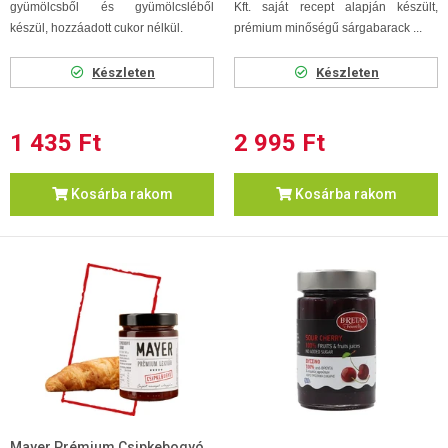
gyümölcsből és gyümölcsléből
Kft. saját recept alapján készült,
készül, hozzáadott cukor nélkül.
prémium minőségű sárgabarack ...
Készleten
Készleten
1 435 Ft
2 995 Ft
Kosárba rakom
Kosárba rakom
Mayer Prémium Csipkebogyó