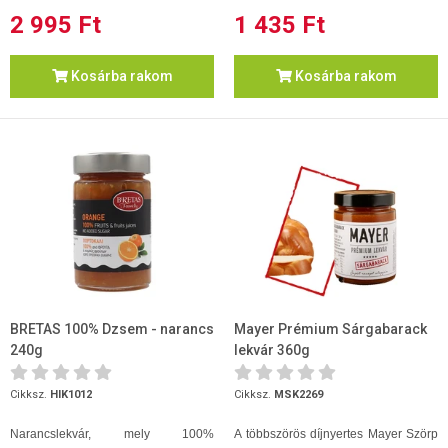
2 995 Ft
1 435 Ft
Kosárba rakom
Kosárba rakom
BRETAS 100% Dzsem - narancs
Mayer Prémium Sárgabarack
240g
lekvár 360g
Cikksz.
HIK1012
Cikksz.
MSK2269
Narancslekvár, mely 100%
A többszörös díjnyertes Mayer Szörp