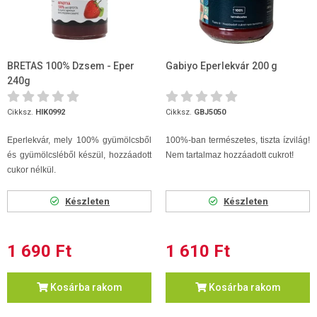
BRETAS 100% Dzsem - Eper
Gabiyo Eperlekvár 200 g
240g
Cikksz.
HIK0992
Cikksz.
GBJ5050
Eperlekvár, mely 100% gyümölcsből
100%-ban természetes, tiszta ízvilág!
és gyümölcsléből készül, hozzáadott
Nem tartalmaz hozzáadott cukrot!
cukor nélkül.
Készleten
Készleten
1 690 Ft
1 610 Ft
Kosárba rakom
Kosárba rakom