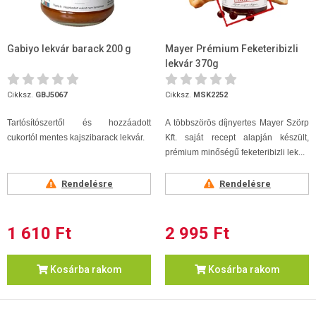
Gabiyo lekvár barack 200 g
Mayer Prémium Feketeribizli
lekvár 370g
Cikksz.
GBJ5067
Cikksz.
MSK2252
Tartósítószertől és hozzáadott
A többszörös díjnyertes Mayer Szörp
cukortól mentes kajszibarack lekvár.
Kft. saját recept alapján készült,
prémium minőségű feketeribizli lek...
Rendelésre
Rendelésre
1 610 Ft
2 995 Ft
Kosárba rakom
Kosárba rakom