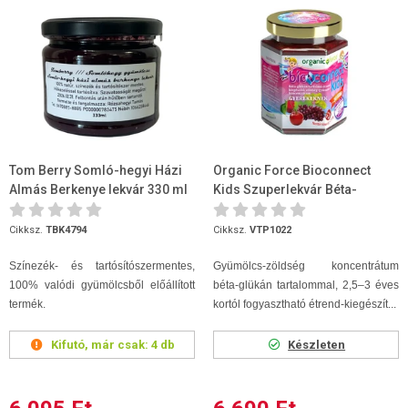
Tom Berry Somló-hegyi Házi
Organic Force Bioconnect
Almás Berkenye lekvár 330 ml
Kids Szuperlekvár Béta-
glükánnal 210g
Cikksz.
TBK4794
Cikksz.
VTP1022
Színezék- és tartósítószermentes,
Gyümölcs-zöldség koncentrátum
100% valódi gyümölcsből előállított
béta-glükán tartalommal, 2,5–3 éves
termék.
kortól fogyasztható étrend-kiegészít...
Kifutó, már csak:
4 db
Készleten