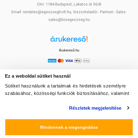
Cím: 1184 Budapest, Lakatos út 36/B
Email: rendeles@egeszsegbolt.hu, Viszonteladói - Partneri - Sales:
sales@bioegeszseg.hu
Árukereső.hu
Ez a weboldal sütiket használ
Sütiket használunk a tartalmak és hirdetések személyre
szabásához, közösségi funkciók biztosításához, valamint
weboldalforgalmunk elemzéséhez. Ezenkívül közösségi
Részletek megjelenítése
média-, hirdető- és elemező partnereinkkel megosztjuk az
Ön weboldalhasználatra vonatkozó adatait, akik
kombinálhatják az adatokat más olyan adatokkal,
Mindennek a megengedése
amelyeket Ön adott meg számukra vagy az Ön által
használt más szolgáltatásokból gyűjtöttek.