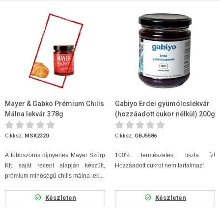
Mayer & Gabko Prémium Chilis
Gabiyo Erdei gyümölcslekvár
Málna lekvár 378g
(hozzáadott cukor nélkül) 200g
Cikksz.
MSK2320
Cikksz.
GBJ5586
A többszörös díjnyertes Mayer Szörp
100% természetes, tiszta íz!
Kft. saját recept alapján készült,
Hozzáadott cukrot nem tartalmaz!
prémium minőségű chilis málna lek...
Készleten
Készleten