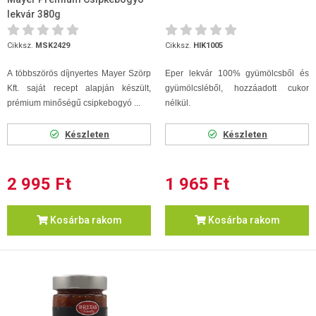
lekvár 380g
Cikksz.
MSK2429
Cikksz.
HIK1005
A többszörös díjnyertes Mayer Szörp
Eper lekvár 100% gyümölcsből és
Kft. saját recept alapján készült,
gyümölcsléből, hozzáadott cukor
prémium minőségű csipkebogyó ...
nélkül.
Készleten
Készleten
2 995 Ft
1 965 Ft
Kosárba rakom
Kosárba rakom