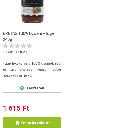
BRETAS 100% Dzsem - füge
240g
Cikksz.
HIK1029
Füge lekvár, mely 100% gyümölcsből
és gyümölcsléből készül, cukor
hozzáadása nélkül.
Készleten
1 615 Ft
Kosárba rakom