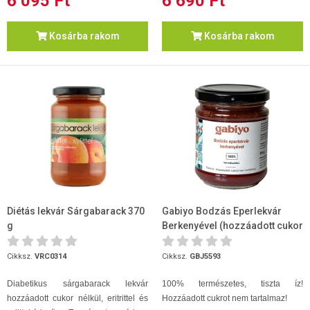
6 095 Ft
6 690 Ft
Kosárba rakom
Kosárba rakom
Diétás lekvár Sárgabarack 370
Gabiyo Bodzás Eperlekvár
g
Berkenyével (hozzáadott cukor
nélkül) 200g
Cikksz.
VRC0314
Cikksz.
GBJ5593
Diabetikus sárgabarack lekvár
100% természetes, tiszta íz!
hozzáadott cukor nélkül, eritrittel és
Hozzáadott cukrot nem tartalmaz!