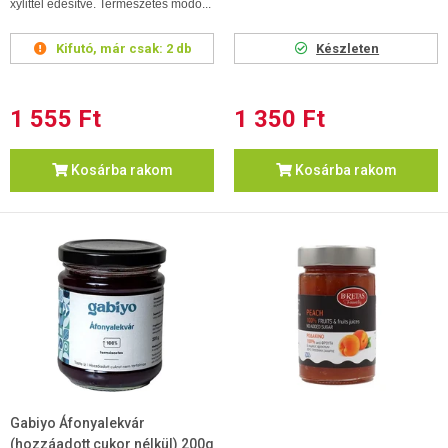
xylittel édesítve. Természetes módo...
Kifutó, már csak:
2 db
Készleten
1 555 Ft
1 350 Ft
Kosárba rakom
Kosárba rakom
Gabiyo Áfonyalekvár
(hozzáadott cukor nélkül) 200g