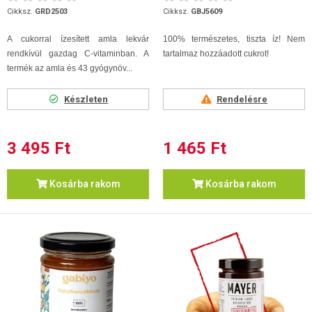
Cikksz.
GRD2503
Cikksz.
GBJ5609
A cukorral ízesített amla lekvár
100% természetes, tiszta íz! Nem
rendkívül gazdag C-vitaminban. A
tartalmaz hozzáadott cukrot!
termék az amla és 43 gyógynöv...
Készleten
Rendelésre
3 495 Ft
1 465 Ft
Kosárba rakom
Kosárba rakom