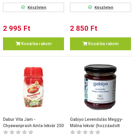
Készleten
Készleten
2 995 Ft
2 850 Ft
Kosárba rakom
Kosárba rakom
Dabur Vita Jam -
Gabiyo Levendulás Meggy-
Chyawanprash Amla lekvár 250
Málna lekvár (hozzáadott
g
cukor nélkül) 200g