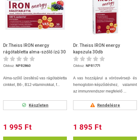
Dr.Theiss IRON energy
Dr. Theiss IRON energy
rágótabletta alma-szőlő ízű 30
kapszula 30db
db
Cikksz.
NPR2860
Cikksz.
NPR1771
Alma-szőlő ízesítésű vas rágótabletta
A vas hozzájárul a vörösvérsejt- és
cinkkel, B6-, B12-vitaminokkal, f...
hemoglobin-képződéshez, valamint
az immunrendszer megfelelő ...
Készleten
Rendelésre
1 995 Ft
1 895 Ft