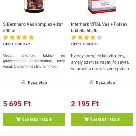
S.Bernhard Vas komplex elixír
Interherb VITAL Vas + Folsav
500ml
tabletta 60 db
Cikksz.
ODP8662
Cikksz.
BGB3200
Vegán, alkohol-, laktóz- és
Ez egy komplex készítmény,
gluténmentes koncentrátum, mely
amely szerves vasat, folsavat,
vasat, C-vitamint és B-vitaminok...
valamint a normál vérképzésh...
Készleten
Készleten
5 695 Ft
2 195 Ft
Kosárba rakom
Kosárba rakom