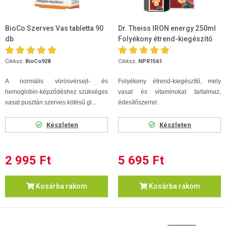
BioCo Szerves Vas tabletta 90
Dr. Theiss IRON energy 250ml
db
Folyékony étrend-kiegészítő
Cikksz.
BioCo928
Cikksz.
NPR1561
A normális vörösvérsejt- és
Folyékony étrend-kiegészítő, mely
hemoglobin-képződéshez szükséges
vasat és vitaminokat tartalmaz,
vasat pusztán szerves kötésű gl...
édesítőszerrel.
Készleten
Készleten
2 995 Ft
5 695 Ft
Kosárba rakom
Kosárba rakom