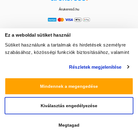
Árukereső.hu
Ez a weboldal sütiket használ
Sütiket használunk a tartalmak és hirdetések személyre
szabásához, közösségi funkciók biztosításához, valamint
weboldalforgalmunk elemzéséhez. Ezenkívül közösségi
Részletek megjelenítése
média-, hirdető- és elemező partnereinkkel megosztjuk az
Ön weboldalhasználatra vonatkozó adatait, akik
kombinálhatják az adatokat más olyan adatokkal,
Mindennek a megengedése
amelyeket Ön adott meg számukra vagy az Ön által
használt más szolgáltatásokból gyűjtöttek.
Kiválasztás engedélyezése
© 2025 Minden jog fenntartva egeszsegbolt.hu
Megtagad