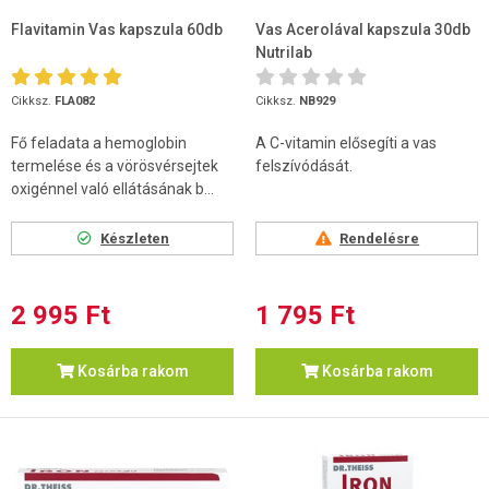
Flavitamin Vas kapszula 60db
Vas Acerolával kapszula 30db
Nutrilab
Cikksz.
FLA082
Cikksz.
NB929
Fő feladata a hemoglobin
A C-vitamin elősegíti a vas
termelése és a vörösvérsejtek
felszívódását.
oxigénnel való ellátásának b...
Készleten
Rendelésre
2 995 Ft
1 795 Ft
Kosárba rakom
Kosárba rakom