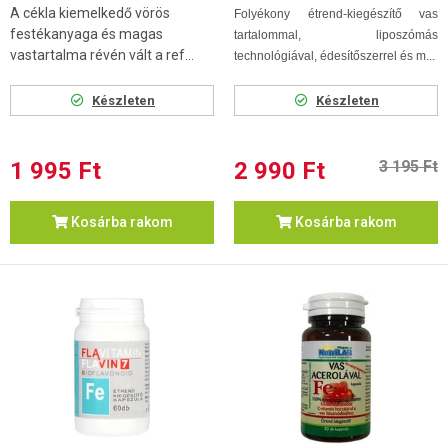
A cékla kiemelkedő vörös
Folyékony étrend-kiegészítő vas
festékanyaga és magas
tartalommal, liposzómás
vastartalma révén vált a ref...
technológiával, édesítőszerrel és m...
Készleten
Készleten
1 995 Ft
2 990 Ft
3 195 Ft
Kosárba rakom
Kosárba rakom