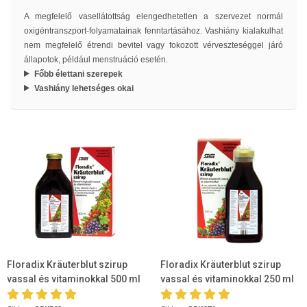
A megfelelő vasellátottság elengedhetetlen a szervezet normál
oxigéntranszport-folyamatainak fenntartásához. Vashiány kialakulhat
nem megfelelő étrendi bevitel vagy fokozott vérveszteséggel járó
állapotok, például menstruáció esetén.
Főbb élettani szerepek
Vashiány lehetséges okai
Floradix Kräuterblut szirup
Floradix Kräuterblut szirup
vassal és vitaminokkal 500 ml
vassal és vitaminokkal 250 ml