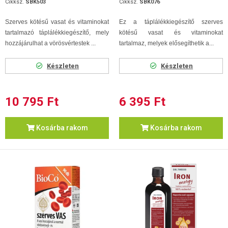
Cikksz.
SBK503
Cikksz.
SBK076
Szerves kötésű vasat és vitaminokat
Ez a táplálékkiegészítő szerves
tartalmazó táplálékkiegészítő, mely
kötésű vasat és vitaminokat
hozzájárulhat a vörösvértestek ...
tartalmaz, melyek elősegíthetik a...
Készleten
Készleten
10 795 Ft
6 395 Ft
Kosárba rakom
Kosárba rakom