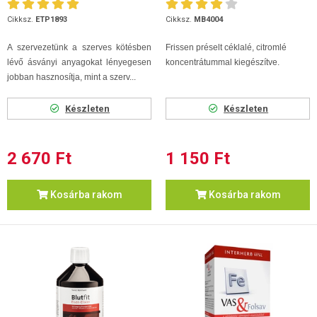
Cikksz.
ETP1893
Cikksz.
MB4004
A szervezetünk a szerves kötésben
Frissen préselt céklalé, citromlé
lévő ásványi anyagokat lényegesen
koncentrátummal kiegészítve.
jobban hasznosítja, mint a szerv...
Készleten
Készleten
2 670 Ft
1 150 Ft
Kosárba rakom
Kosárba rakom