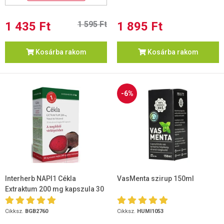
1 435 Ft
1 595 Ft
1 895 Ft
Kosárba rakom
Kosárba rakom
-6%
Interherb NAPI1 Cékla
VasMenta szirup 150ml
Extraktum 200 mg kapszula 30
db
Cikksz.
BGB2760
Cikksz.
HUMI1053