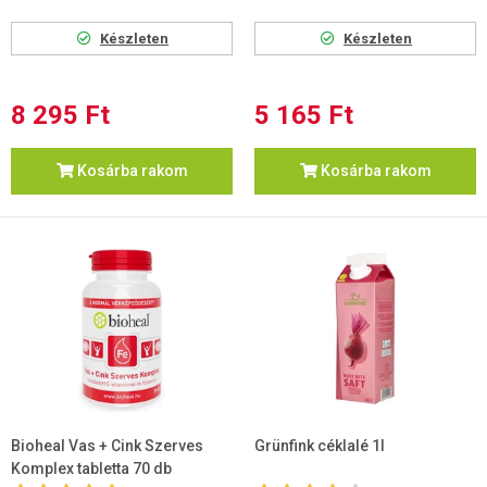
Készleten
Készleten
8 295 Ft
5 165 Ft
Kosárba rakom
Kosárba rakom
Bioheal Vas + Cink Szerves
Grünfink céklalé 1l
Komplex tabletta 70 db