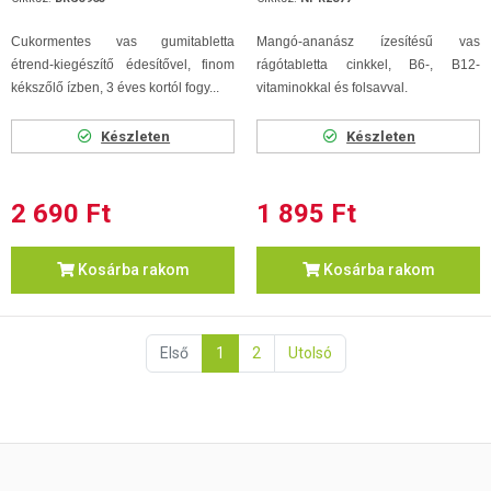
Cukormentes vas gumitabletta
Mangó-ananász ízesítésű vas
étrend-kiegészítő édesítővel, finom
rágótabletta cinkkel, B6-, B12-
kékszőlő ízben, 3 éves kortól fogy...
vitaminokkal és folsavval.
Készleten
Készleten
2 690 Ft
1 895 Ft
Kosárba rakom
Kosárba rakom
Első
1
2
Utolsó