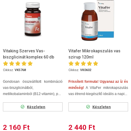
Vitaking Szerves Vas-
Vitafer Mikrokapszulás vas
biszglicinát komplex 60 db
szirup 120ml
Cikksz.
VK5768
Cikksz.
VK0602
Gondosan összeállított kombináció
Frissített formula! Ugyanaz az íz és
vas-biszglicinátból,
minőség!
A VitaFer mikrokapszulás
metilkobalaminból (B12-vitamin), p...
vas étrend-kiegészítő ideális a napi...
Készleten
Készleten
2 160 Ft
2 440 Ft