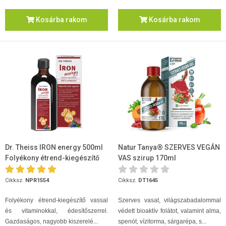
Kosárba rakom
Kosárba rakom
Dr. Theiss IRON energy 500ml
Natur Tanya® SZERVES VEGÁN
Folyékony étrend-kiegészítő
VAS szirup 170ml
Cikksz.
NPR1554
Cikksz.
DT1645
Folyékony étrend-kiegészítő vassal
Szerves vasat, világszabadalommal
és vitaminokkal, édesítőszerrel.
védett bioaktív folátot, valamint alma,
Gazdaságos, nagyobb kiszerelé...
spenót, vízitorma, sárgarépa, s...