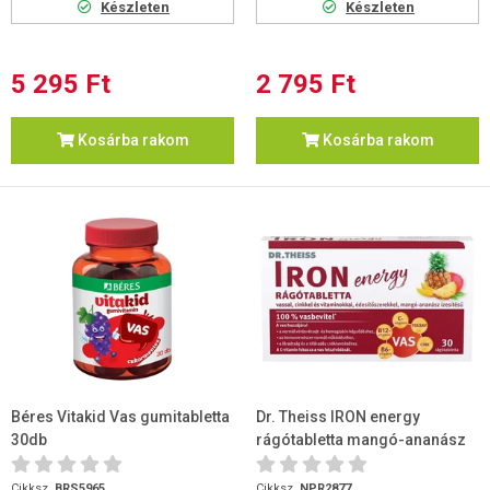
Készleten
Készleten
5 295 Ft
2 795 Ft
Kosárba rakom
Kosárba rakom
Béres Vitakid Vas gumitabletta
Dr. Theiss IRON energy
30db
rágótabletta mangó-ananász
ízű 30 db
Cikksz.
BRS5965
Cikksz.
NPR2877