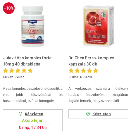
-10%
Jutavit Vas komplex forte
Dr. Chen Ferro-komplex
18mg 40 db tabletta
kapszula 30 db
Cikksz.
JV527
Cikksz.
DRC793
A vas komplex összetevői elősegítik a
A vérképzés számára jótékony
vas jobb felszívódását és
hatású összetevőket magában
hasznosulását, ezáltal támogatv...
foglaló termék, mely szerves köt...
Készleten
Készleten
Akció lejár:
0 nap, 17:34:06