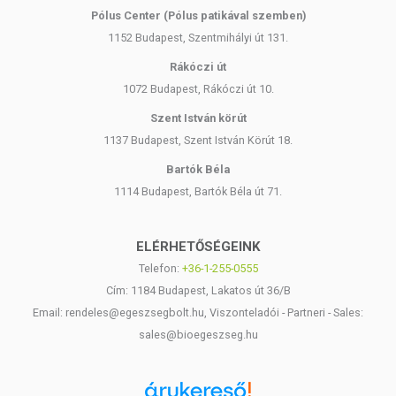
Pólus Center (Pólus patikával szemben)
1152 Budapest, Szentmihályi út 131.
Rákóczi út
1072 Budapest, Rákóczi út 10.
Szent István körút
1137 Budapest, Szent István Körút 18.
Bartók Béla
1114 Budapest, Bartók Béla út 71.
ELÉRHETŐSÉGEINK
Telefon:
+36-1-255-0555
Cím: 1184 Budapest, Lakatos út 36/B
Email: rendeles@egeszsegbolt.hu, Viszonteladói - Partneri - Sales:
sales@bioegeszseg.hu