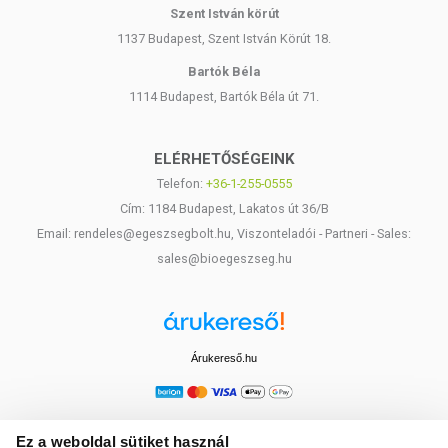
Szent István körút
1137 Budapest, Szent István Körút 18.
Bartók Béla
1114 Budapest, Bartók Béla út 71.
ELÉRHETŐSÉGEINK
Telefon:
+36-1-255-0555
Cím: 1184 Budapest, Lakatos út 36/B
Email: rendeles@egeszsegbolt.hu, Viszonteladói - Partneri - Sales:
sales@bioegeszseg.hu
Árukereső.hu
Ez a weboldal sütiket használ