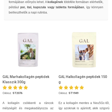
formájában előnyös lehet. A
kollagének
többféle formában elérhetők,
például
por, ital, kapszula vagy tabletta formájában
, így könnyen
beilleszthetők a napi rutinba.
GAL Marhakollagén peptidek
GAL Halkollagén peptidek 150
Klasszik 300g
g
Cikksz.
ST2076
Cikksz.
ST1949
A kollagén csökkenti a ráncok
Ez a kollagén mentes a Neu5Gc-től,
mélységét és megakadályozza az
így azoknak is ajánlott, akik szigorú