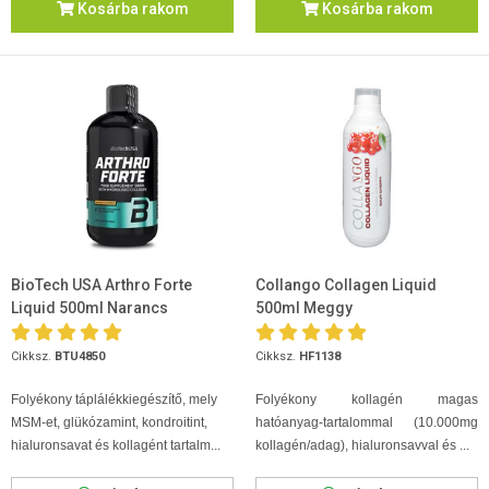
Kosárba rakom
Kosárba rakom
BioTech USA Arthro Forte
Collango Collagen Liquid
Liquid 500ml Narancs
500ml Meggy
Cikksz.
BTU4850
Cikksz.
HF1138
Folyékony táplálékkiegészítő, mely
Folyékony kollagén magas
MSM-et, glükózamint, kondroitint,
hatóanyag-tartalommal (10.000mg
hialuronsavat és kollagént tartalm...
kollagén/adag), hialuronsavval és ...