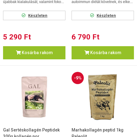
újabbak kialakulását, valamint foko...
autoimmun diétát követnek, és elke...
Készleten
Készleten
5 290 Ft
6 790 Ft
Kosárba rakom
Kosárba rakom
-9%
Gal Sertéskollagén Peptidek
Marhakollagén peptid 1kg
300g kollagén por
Paleolit