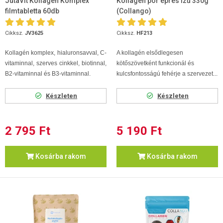
JutaVit Kollagén Komplex
Kollagén por epres ízű 330g
filmtabletta 60db
(Collango)
Cikksz.
JV3625
Cikksz.
HF213
Kollagén komplex, hialuronsavval, C-
A kollagén elsődlegesen
vitaminnal, szerves cinkkel, biotinnal,
kötőszövetként funkcionál és
B2-vitaminnal és B3-vitaminnal.
kulcsfontosságú fehérje a szervezet...
Készleten
Készleten
2 795 Ft
5 190 Ft
Kosárba rakom
Kosárba rakom