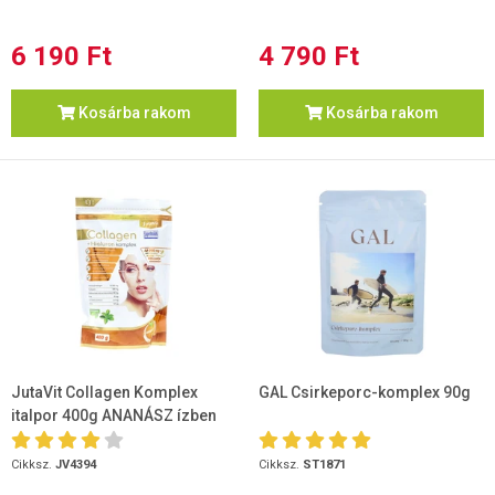
6 190 Ft
4 790 Ft
Kosárba rakom
Kosárba rakom
JutaVit Collagen Komplex
GAL Csirkeporc-komplex 90g
italpor 400g ANANÁSZ ízben
Cikksz.
JV4394
Cikksz.
ST1871