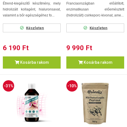
Étrend-kiegészítő készítmény, mely
Franciaországban előállított,
hidrolizált kollagént, hialuronsavat,
enzimatikusan előemésztett
valamint a bőr egészségéhez fo...
(hidrolizált) csirkeporc-kivonat, ame...
Készleten
Készleten
6 190 Ft
9 990 Ft
Kosárba rakom
Kosárba rakom
-31%
-10%