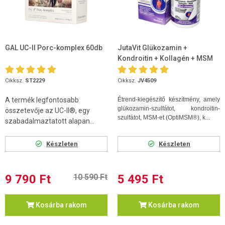
GAL UC-II Porc-komplex 60db
JutaVit Glükozamin +
Kondroitin + Kollagén + MSM
D+C vitamin 120db tabletta
Cikksz.
ST2229
Cikksz.
JV4509
A termék legfontosabb
Étrend-kiegészítő készítmény, amely
glükozamin-szulfátot, kondroitin-
összetevője az UC-II®, egy
szulfátot, MSM-et (OptiMSM®), k...
szabadalmaztatott alapan...
Készleten
Készleten
9 790 Ft
10 590 Ft
5 495 Ft
Kosárba rakom
Kosárba rakom