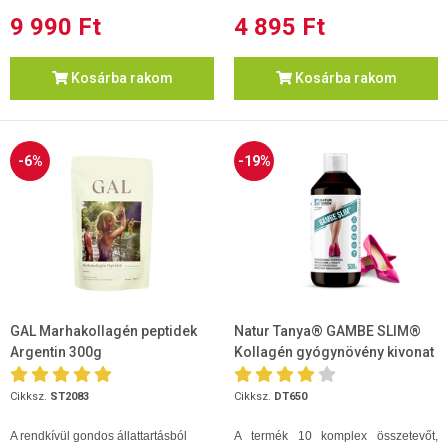
9 990 Ft
4 895 Ft
Kosárba rakom
Kosárba rakom
-6%
-19%
GAL Marhakollagén peptidek
Natur Tanya® GAMBE SLIM®
Argentin 300g
Kollagén gyógynövény kivonat
500ml
Cikksz.
ST2083
Cikksz.
DT650
A rendkívül gondos állattartásból
A termék 10 komplex összetevőt,