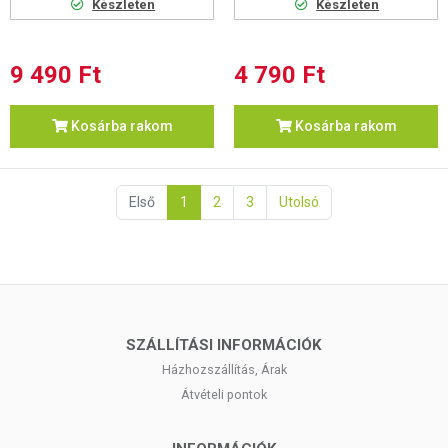
Készleten
Készleten
9 490 Ft
4 790 Ft
Kosárba rakom
Kosárba rakom
Első
1
2
3
Utolsó
SZÁLLÍTÁSI INFORMÁCIÓK
Házhozszállítás, Árak
Átvételi pontok