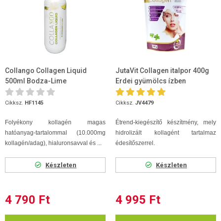
Collango Collagen Liquid
JutaVit Collagen italpor 400g
500ml Bodza-Lime
Erdei gyümölcs ízben
Cikksz.
HF1145
Cikksz.
JV4479
Folyékony kollagén magas
Étrend-kiegészítő készítmény, mely
hatóanyag-tartalommal (10.000mg
hidrolizált kollagént tartalmaz
kollagén/adag), hialuronsavval és ...
édesítőszerrel.
Készleten
Készleten
4 790 Ft
4 995 Ft