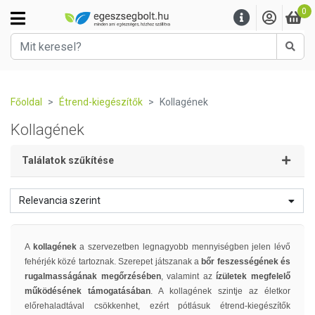
0
Kere
Főoldal
Étrend-kiegészítők
Kollagének
Kollagének
Találatok szűkítése
Relevancia szerint
A
kollagének
a szervezetben legnagyobb mennyiségben jelen lévő
fehérjék közé tartoznak. Szerepet játszanak a
bőr feszességének és
rugalmasságának megőrzésében
, valamint az
ízületek megfelelő
működésének támogatásában
. A kollagének szintje az életkor
előrehaladtával csökkenhet, ezért pótlásuk étrend-kiegészítők