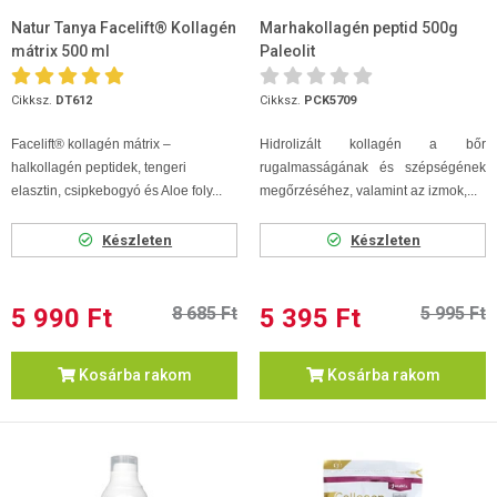
Natur Tanya Facelift® Kollagén
Marhakollagén peptid 500g
mátrix 500 ml
Paleolit
Cikksz.
DT612
Cikksz.
PCK5709
Facelift® kollagén mátrix –
Hidrolizált kollagén a bőr
halkollagén peptidek, tengeri
rugalmasságának és szépségének
elasztin, csipkebogyó és Aloe foly...
megőrzéséhez, valamint az izmok,...
Készleten
Készleten
5 990 Ft
8 685 Ft
5 395 Ft
5 995 Ft
Kosárba rakom
Kosárba rakom