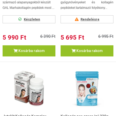
származó alapanyagokból készült
gyógynövényeket és kollagén
GAL Marhakollagén peptidek most ...
peptideket tartalmazó folyékony...
Készleten
Rendelésre
5 990 Ft
6 390 Ft
5 695 Ft
6 995 Ft
Kosárba rakom
Kosárba rakom