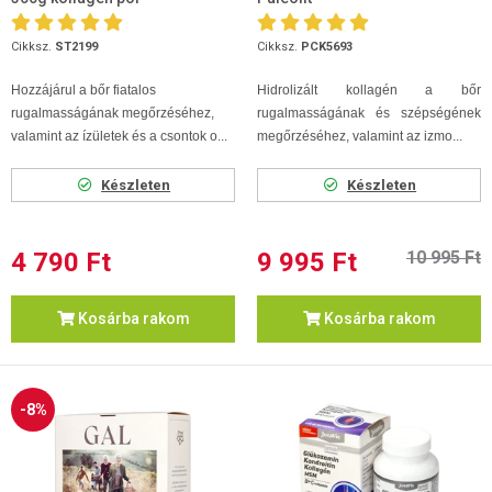
Cikksz.
ST2199
Cikksz.
PCK5693
Hozzájárul a bőr fiatalos
Hidrolizált kollagén a bőr
rugalmasságának megőrzéséhez,
rugalmasságának és szépségének
valamint az ízületek és a csontok o...
megőrzéséhez, valamint az izmo...
Készleten
Készleten
4 790 Ft
9 995 Ft
10 995 Ft
Kosárba rakom
Kosárba rakom
-8%