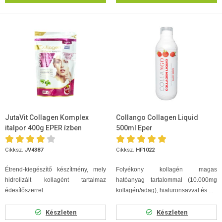
JutaVit Collagen Komplex
Collango Collagen Liquid
italpor 400g EPER ízben
500ml Eper
Cikksz.
JV4387
Cikksz.
HF1022
Étrend-kiegészítő készítmény, mely
Folyékony kollagén magas
hidrolizált kollagént tartalmaz
hatóanyag tartalommal (10.000mg
édesítőszerrel.
kollagén/adag), hialuronsavval és ...
Készleten
Készleten