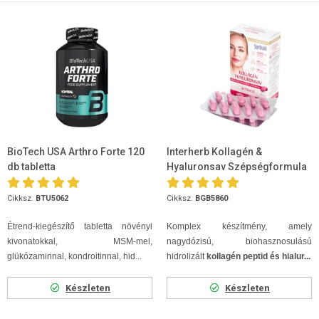
BioTech USA Arthro Forte 120
Interherb Kollagén &
db tabletta
Hyaluronsav Szépségformula
INTENSE tabletta 30db
Cikksz.
BTU5062
Cikksz.
BGB5860
Étrend-kiegészítő tabletta növényi
Komplex készítmény, amely
kivonatokkal, MSM-mel,
nagydózisú, biohasznosulású
glükózaminnal, kondroitinnal, hid...
hidrolizált
kollagén peptid és hialur...
Készleten
Készleten