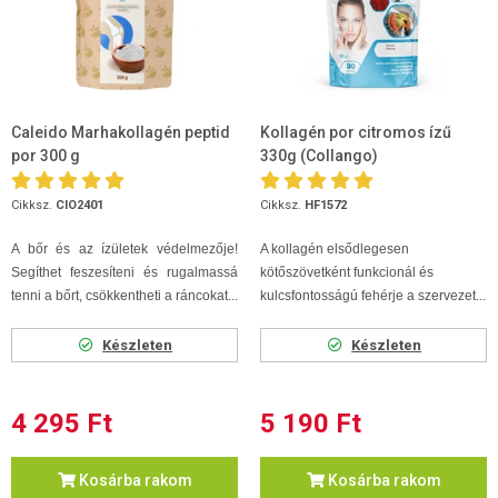
Caleido Marhakollagén peptid
Kollagén por citromos ízű
por 300 g
330g (Collangoִ)
Cikksz.
CIO2401
Cikksz.
HF1572
A bőr és az ízületek védelmezője!
A kollagén elsődlegesen
Segíthet feszesíteni és rugalmassá
kötőszövetként funkcionál és
tenni a bőrt, csökkentheti a ráncokat...
kulcsfontosságú fehérje a szervezet...
Készleten
Készleten
4 295 Ft
5 190 Ft
Kosárba rakom
Kosárba rakom