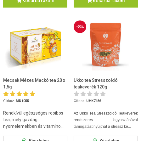
Kosárba rakom
Kosárba rakom
-8%
Mecsek Mézes Mackó tea 20 x
Ukko tea Stresszoldó
1,5g
teakeverék 120g
Cikksz.
MD1055
Cikksz.
UHK7486
Rendkívül egészséges rooibos
Az Ukko Tea Stresszoldó Teakeverék
tea, mely gazdag
rendszeres fogyasztásával
nyomelemekben és vitamino...
támogatást nyújthat a stressz ke...
Készleten
Készleten