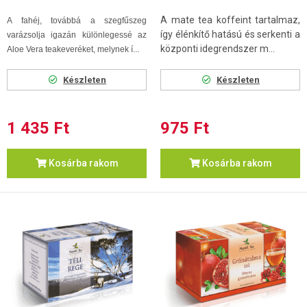
A mate tea koffeint tartalmaz,
A fahéj, továbbá a szegfűszeg
így élénkítő hatású és serkenti a
varázsolja igazán különlegessé az
központi idegrendszer m...
Aloe Vera teakeveréket, melynek í...
Készleten
Készleten
1 435 Ft
975 Ft
Kosárba rakom
Kosárba rakom