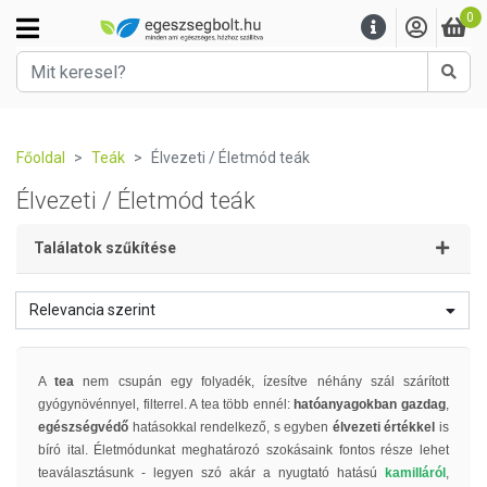
0
Kere
Főoldal
Teák
Élvezeti / Életmód teák
Élvezeti / Életmód teák
Találatok szűkítése
Relevancia szerint
A
tea
nem csupán egy folyadék, ízesítve néhány szál szárított
gyógynövénnyel, filterrel. A tea több ennél:
hatóanyagokban gazdag
,
egészségvédő
hatásokkal rendelkező, s egyben
élvezeti értékkel
is
bíró ital. Életmódunkat meghatározó szokásaink fontos része lehet
teaválasztásunk - legyen szó akár a nyugtató hatású
kamilláról
,