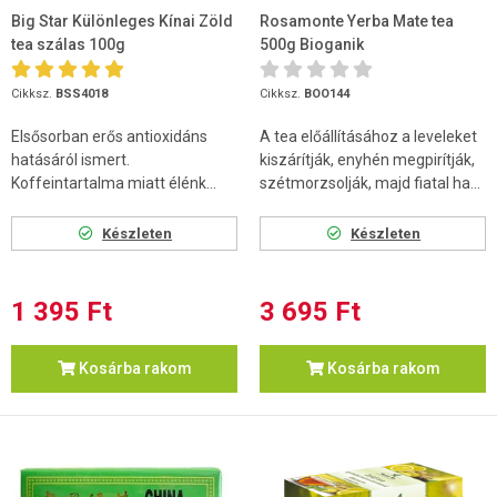
Big Star Különleges Kínai Zöld
Rosamonte Yerba Mate tea
tea szálas 100g
500g Bioganik
Cikksz.
BSS4018
Cikksz.
BOO144
Elsősorban erős antioxidáns
A tea előállításához a leveleket
hatásáról ismert.
kiszárítják, enyhén megpirítják,
Koffeintartalma miatt élénk...
szétmorzsolják, majd fiatal ha...
Készleten
Készleten
1 395 Ft
3 695 Ft
Kosárba rakom
Kosárba rakom