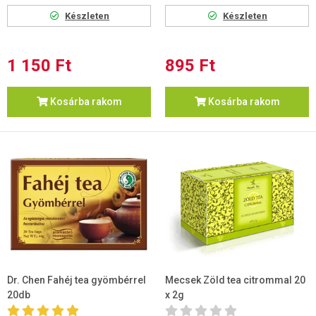
Készleten
Készleten
1 150 Ft
895 Ft
Kosárba rakom
Kosárba rakom
Dr. Chen Fahéj tea gyömbérrel
Mecsek Zöld tea citrommal 20
20db
x 2g