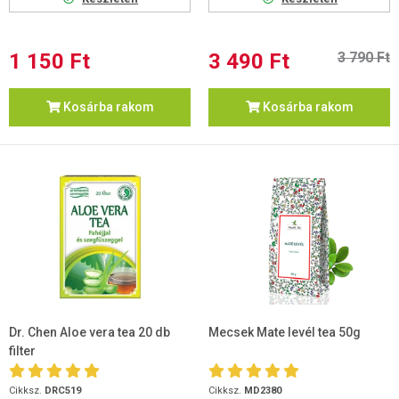
1 150 Ft
3 490 Ft
3 790 Ft
Kosárba rakom
Kosárba rakom
Dr. Chen Aloe vera tea 20 db
Mecsek Mate levél tea 50g
filter
Cikksz.
DRC519
Cikksz.
MD2380