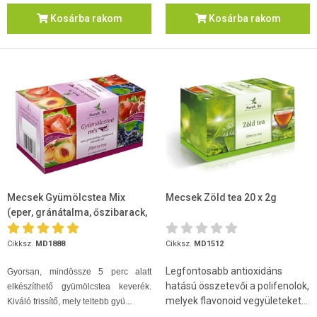
Kosárba rakom
Kosárba rakom
Mecsek Gyümölcstea Mix
Mecsek Zöld tea 20 x 2g
(eper, gránátalma, őszibarack,
kékszőlő) 4x5x2g
Cikksz.
MD1888
Cikksz.
MD1512
Legfontosabb antioxidáns
Gyorsan, mindössze 5 perc alatt
hatású összetevői a polifenolok,
elkészíthető gyümölcstea keverék.
melyek flavonoid vegyületeket...
Kiváló frissítő, mely teltebb gyü...