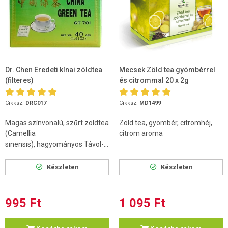
Dr. Chen Eredeti kínai zöldtea
Mecsek Zöld tea gyömbérrel
(filteres)
és citrommal 20 x 2g
Cikksz.
DRC017
Cikksz.
MD1499
Magas színvonalú, szűrt zöldtea
Zöld tea, gyömbér, citromhéj,
(Camellia
citrom aroma
sinensis), hagyományos Távol-...
Készleten
Készleten
995 Ft
1 095 Ft