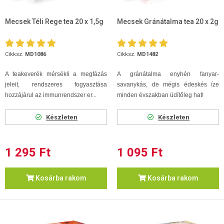
Mecsek Téli Rege tea 20 x 1,5g
Mecsek Gránátalma tea 20 x 2g
Cikksz.
MD1086
Cikksz.
MD1482
A teakeverék mérsékli a megfázás
A gránátalma enyhén fanyar-
jeleit, rendszeres fogyasztása
savanykás, de mégis édeskés íze
hozzájárul az immunrendszer er...
minden évszakban üdítőleg hat!
Készleten
Készleten
1 295 Ft
1 095 Ft
Kosárba rakom
Kosárba rakom