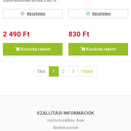
szerint különösen jól esik a téli, hi...
Készleten
Készleten
2 490 Ft
830 Ft
Kosárba rakom
Kosárba rakom
Első
1
2
3
Utolsó
SZÁLLÍTÁSI INFORMÁCIÓK
Házhozszállítás, Árak
Átvételi pontok