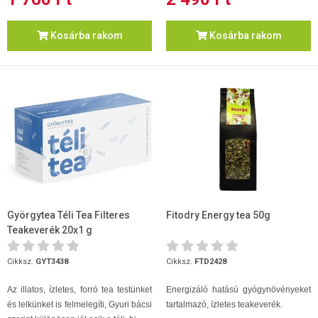
Kosárba rakom
Kosárba rakom
Györgytea Téli Tea Filteres
Fitodry Energy tea 50g
Teakeverék 20x1 g
Cikksz.
GYT3438
Cikksz.
FTD2428
Az illatos, ízletes, forró tea testünket
Energizáló hatású gyógynövényeket
és lelkünket is felmelegíti, Gyuri bácsi
tartalmazó, ízletes teakeverék.