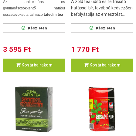
A zöld tea üdítő és felfrissítő
Az antioxidáns és
hatással bír, továbbá kedvezően
gyulladáscsökkentő hatású
befolyásolja az emésztést...
összetevőket tartalmazó
tafedim tea
Készleten
Készleten
3 595 Ft
1 770 Ft
Kosárba rakom
Kosárba rakom