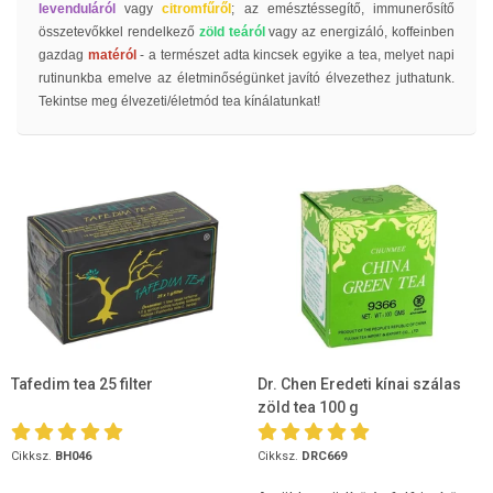
levenduláról
vagy
citromfűről
; az emésztéssegítő, immunerősítő
összetevőkkel rendelkező
zöld
teáról
vagy az energizáló, koffeinben
gazdag
matéról
- a természet adta kincsek egyike a tea, melyet napi
rutinunkba emelve az életminőségünket javító élvezethez juthatunk.
Tekintse meg élvezeti/életmód tea kínálatunkat!
Tafedim tea 25 filter
Dr. Chen Eredeti kínai szálas
zöld tea 100 g
Cikksz.
BH046
Cikksz.
DRC669