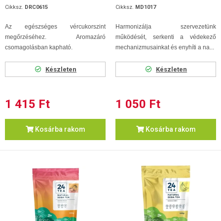
Cikksz.
DRC0615
Cikksz.
MD1017
Az egészséges vércukorszint
Harmonizálja szervezetünk
megőrzéséhez. Aromazáró
működését, serkenti a védekező
csomagolásban kapható.
mechanizmusainkat és enyhíti a na...
Készleten
Készleten
1 415 Ft
1 050 Ft
Kosárba rakom
Kosárba rakom