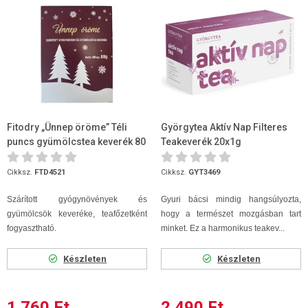
Fitodry „Ünnep öröme” Téli
Györgytea Aktív Nap Filteres
puncs gyümölcstea keverék 80
Teakeverék 20x1g
g
Cikksz.
FTD4521
Cikksz.
GYT3469
Szárított gyógynövények és
Gyuri bácsi mindig hangsúlyozta,
gyümölcsök keveréke, teafőzetként
hogy a természet mozgásban tart
fogyasztható.
minket. Ez a harmonikus teakev...
Készleten
Készleten
1 760 Ft
2 490 Ft