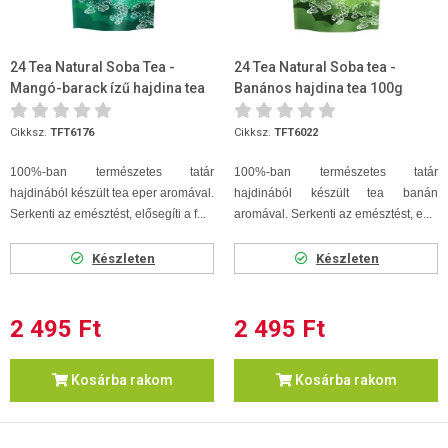
24 Tea Natural Soba Tea -
24 Tea Natural Soba tea -
Mangó-barack ízű hajdina tea
Banános hajdina tea 100g
100g
Cikksz.
TFT6176
Cikksz.
TFT6022
100%-ban természetes tatár
100%-ban természetes tatár
hajdinából készült tea eper aromával.
hajdinából készült tea banán
Serkenti az emésztést, elősegíti a f...
aromával. Serkenti az emésztést, e...
Készleten
Készleten
2 495 Ft
2 495 Ft
Kosárba rakom
Kosárba rakom