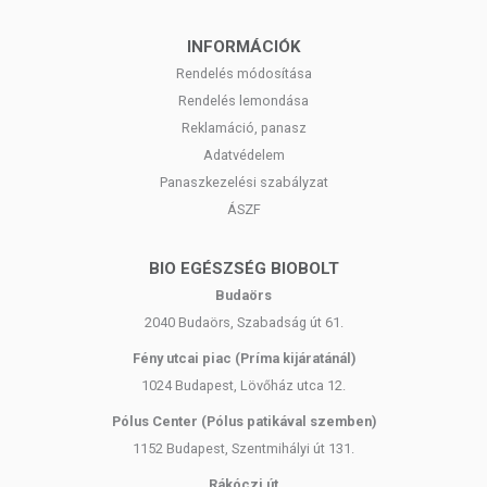
INFORMÁCIÓK
Rendelés módosítása
Rendelés lemondása
Reklamáció, panasz
Adatvédelem
Panaszkezelési szabályzat
ÁSZF
BIO EGÉSZSÉG BIOBOLT
Budaörs
2040 Budaörs, Szabadság út 61.
Fény utcai piac (Príma kijáratánál)
1024 Budapest, Lövőház utca 12.
Pólus Center (Pólus patikával szemben)
1152 Budapest, Szentmihályi út 131.
Rákóczi út