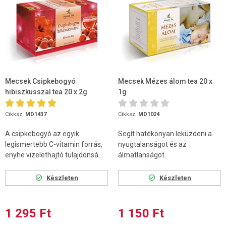
Mecsek Csipkebogyó
Mecsek Mézes álom tea 20 x
hibiszkusszal tea 20 x 2g
1g
Cikksz.
MD1437
Cikksz.
MD1024
A csipkebogyó az egyik
Segít hatékonyan leküzdeni a
legismertebb C-vitamin forrás,
nyugtalanságot és az
enyhe vizelethajtó tulajdonsá...
álmatlanságot.
Készleten
Készleten
1 295 Ft
1 150 Ft