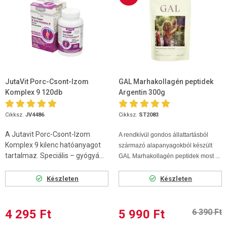
JutaVit Porc-Csont-Izom
GAL Marhakollagén peptidek
Komplex 9 120db
Argentin 300g
Cikksz.
JV4486
Cikksz.
ST2083
A Jutavit Porc-Csont-Izom
A rendkívül gondos állattartásból
Komplex 9 kilenc hatóanyagot
származó alapanyagokból készült
tartalmaz. Speciális – gyógyá...
GAL Marhakollagén peptidek most ...
Készleten
Készleten
4 295 Ft
5 990 Ft
6 390 Ft