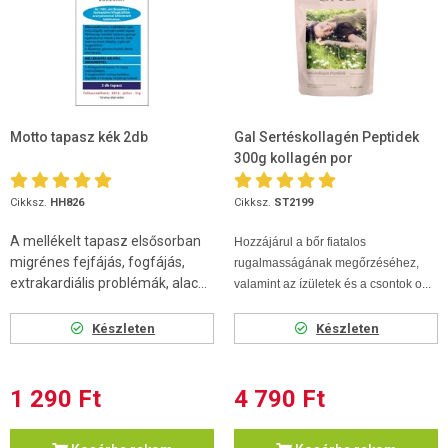
Motto tapasz kék 2db
Gal Sertéskollagén Peptidek
300g kollagén por
Cikksz.
HH826
Cikksz.
ST2199
A mellékelt tapasz elsősorban
Hozzájárul a bőr fiatalos
migrénes fejfájás, fogfájás,
rugalmasságának megőrzéséhez,
extrakardiális problémák, alac...
valamint az ízületek és a csontok o...
Készleten
Készleten
1 290 Ft
4 790 Ft