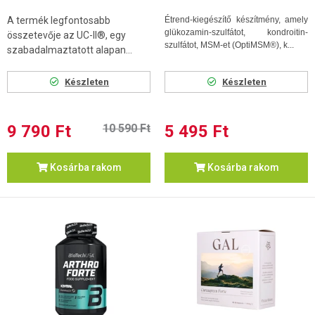
A termék legfontosabb
Étrend-kiegészítő készítmény, amely
glükozamin-szulfátot, kondroitin-
összetevője az UC-II®, egy
szulfátot, MSM-et (OptiMSM®), k...
szabadalmaztatott alapan...
Készleten
Készleten
9 790 Ft
10 590 Ft
5 495 Ft
Kosárba rakom
Kosárba rakom