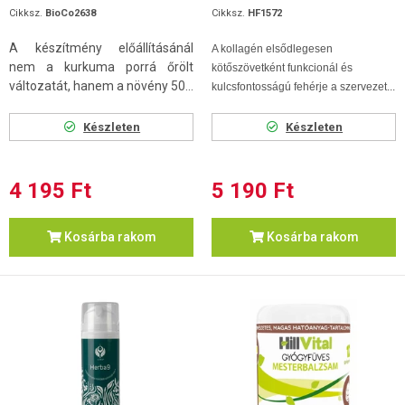
Cikksz.
BioCo2638
Cikksz.
HF1572
A készítmény előállításánál
A kollagén elsődlegesen
nem a kurkuma porrá őrölt
kötőszövetként funkcionál és
változatát, hanem a növény 50...
kulcsfontosságú fehérje a szervezet...
Készleten
Készleten
4 195 Ft
5 190 Ft
Kosárba rakom
Kosárba rakom