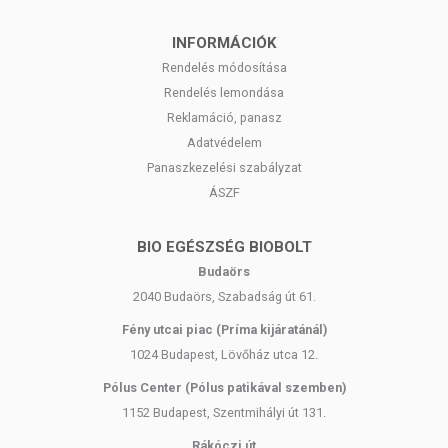
INFORMÁCIÓK
Rendelés módosítása
Rendelés lemondása
Reklamáció, panasz
Adatvédelem
Panaszkezelési szabályzat
ÁSZF
BIO EGÉSZSÉG BIOBOLT
Budaörs
2040 Budaörs, Szabadság út 61.
Fény utcai piac (Príma kijáratánál)
1024 Budapest, Lövőház utca 12.
Pólus Center (Pólus patikával szemben)
1152 Budapest, Szentmihályi út 131.
Rákóczi út