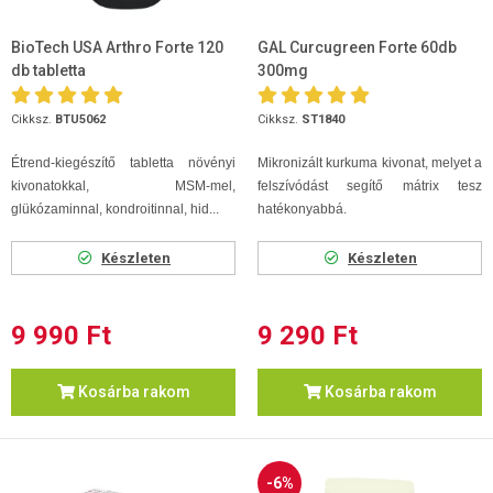
BioTech USA Arthro Forte 120
GAL Curcugreen Forte 60db
db tabletta
300mg
Cikksz.
BTU5062
Cikksz.
ST1840
Étrend-kiegészítő tabletta növényi
Mikronizált kurkuma kivonat, melyet a
kivonatokkal, MSM-mel,
felszívódást segítő mátrix tesz
glükózaminnal, kondroitinnal, hid...
hatékonyabbá.
Készleten
Készleten
9 990 Ft
9 290 Ft
Kosárba rakom
Kosárba rakom
-6%