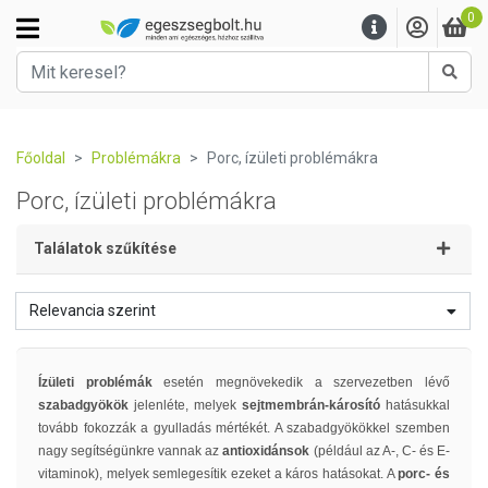
0
Kere
Főoldal
Problémákra
Porc, ízületi problémákra
Porc, ízületi problémákra
Találatok szűkítése
Relevancia szerint
Ízületi problémák
esetén megnövekedik a szervezetben lévő
szabadgyökök
jelenléte, melyek
sejtmembrán-károsító
hatásukkal
tovább fokozzák a gyulladás mértékét. A szabadgyökökkel szemben
nagy segítségünkre vannak az
antioxidánsok
(például az A-, C- és E-
vitaminok), melyek semlegesítik ezeket a káros hatásokat. A
porc- és