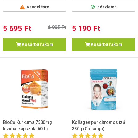
Rendelésre
Készleten
5 695 Ft
6 995 Ft
5 190 Ft
Kosárba rakom
Kosárba rakom
BioCo Kurkuma 7500mg
Kollagén por citromos ízű
kivonat kapszula 60db
330g (Collangoִ)