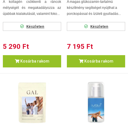
A kollagén csökkenti a ráncok
A magas glükozamin-tartalmú
mélységét és megakadályozza az
készítmény segítséget nyújthat a
újabbak kialakulását, valamint foko...
porckopással és ízületi gyulladás...
Készleten
Készleten
5 290 Ft
7 195 Ft
Kosárba rakom
Kosárba rakom