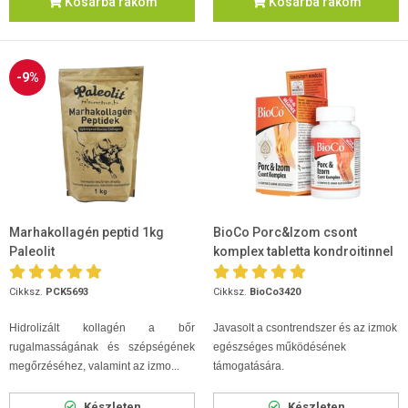
Kosárba rakom
Kosárba rakom
-9%
Marhakollagén peptid 1kg
BioCo Porc&Izom csont
Paleolit
komplex tabletta kondroitinnel
120db
Cikksz.
PCK5693
Cikksz.
BioCo3420
Hidrolizált kollagén a bőr
Javasolt a csontrendszer és az izmok
rugalmasságának és szépségének
egészséges működésének
megőrzéséhez, valamint az izmo...
támogatására.
Készleten
Készleten