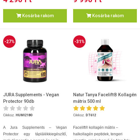
Kosárba rakom
Kosárba rakom
-27%
-31%
JURA Supplements - Vegan
Natur Tanya Facelift® Kollagén
Protector 90db
mátrix 500 ml
Cikksz.
HUMI2180
Cikksz.
DT612
A Jura Supplements – Vegan
Facelift® kollagén mátrix –
Protector egy táplálékkiegészítő,
halkollagén peptidek, tengeri