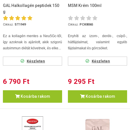
GAL Halkollagén peptidek 150
MSM Krém 100ml
g
Cikksz.
ST1949
Cikksz.
PCK8065
Ez a kollagén mentes a Neu5Gc-től,
Enyhíti az izom-, derék-, csípő-,
így azoknak is ajánlott, akik szigorú
hátfájdalmat, valamint egyéb
autoimmun diétát követnek, és elke...
fájdalmakat és görcsöket.
Készleten
Készleten
6 790 Ft
9 295 Ft
Kosárba rakom
Kosárba rakom