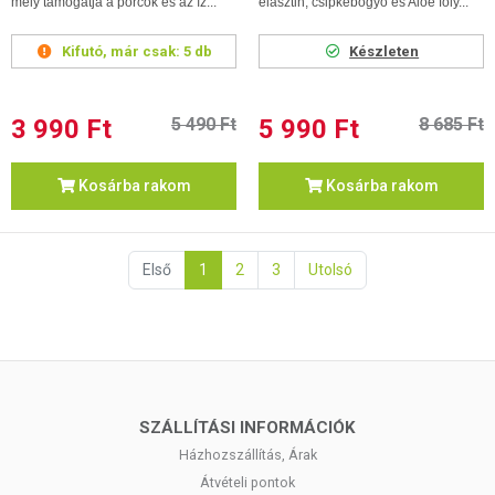
mely támogatja a porcok és az íz...
elasztin, csipkebogyó és Aloe foly...
Kifutó, már csak:
5 db
Készleten
3 990 Ft
5 490 Ft
5 990 Ft
8 685 Ft
Kosárba rakom
Kosárba rakom
Első
1
2
3
Utolsó
SZÁLLÍTÁSI INFORMÁCIÓK
Házhozszállítás, Árak
Átvételi pontok