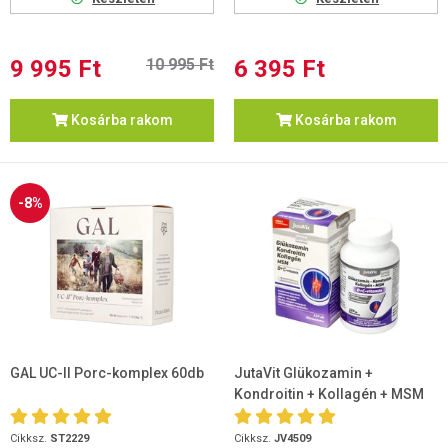
9 995 Ft
10 995 Ft
6 395 Ft
Kosárba rakom
Kosárba rakom
-8%
GAL UC-II Porc-komplex 60db
JutaVit Glükozamin +
Kondroitin + Kollagén + MSM
D+C vitamin 120db tabletta
Cikksz.
ST2229
Cikksz.
JV4509