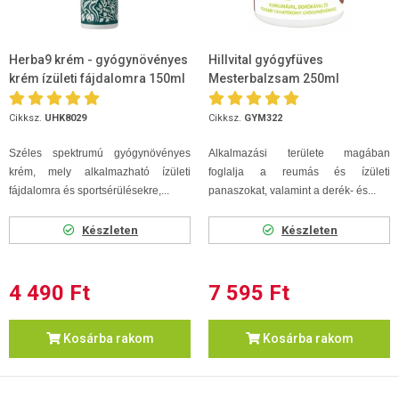
Herba9 krém - gyógynövényes
Hillvital gyógyfüves
krém ízületi fájdalomra 150ml
Mesterbalzsam 250ml
Cikksz.
UHK8029
Cikksz.
GYM322
Széles spektrumú gyógynövényes
Alkalmazási területe magában
krém, mely alkalmazható ízületi
foglalja a reumás és ízületi
fájdalomra és sportsérülésekre,...
panaszokat, valamint a derék- és...
Készleten
Készleten
4 490 Ft
7 595 Ft
Kosárba rakom
Kosárba rakom