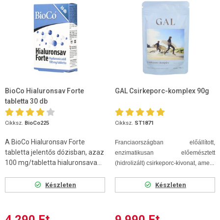
BioCo Hialuronsav Forte
GAL Csirkeporc-komplex 90g
tabletta 30 db
Cikksz.
BioCo225
Cikksz.
ST1871
A BioCo Hialuronsav Forte
Franciaországban előállított,
tabletta jelentős dózisban, azaz
enzimatikusan előemésztett
100 mg/tabletta hialuronsava...
(hidrolizált) csirkeporc-kivonat, ame...
Készleten
Készleten
4 290 Ft
9 990 Ft