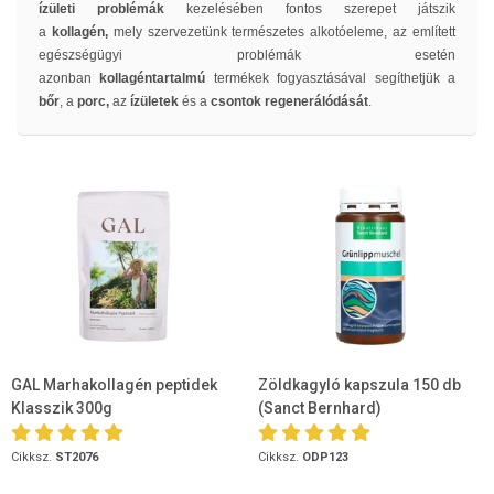
ízületi problémák
kezelésében fontos szerepet játszik
a
kollagén,
mely szervezetünk természetes alkotóeleme, az említett
egészségügyi problémák esetén
azonban
kollagéntartalmú
termékek fogyasztásával segíthetjük a
bőr
, a
porc,
az
ízületek
és a
csontok regenerálódását
.
GAL Marhakollagén peptidek
Zöldkagyló kapszula 150 db
Klasszik 300g
(Sanct Bernhard)
Cikksz.
ST2076
Cikksz.
ODP123