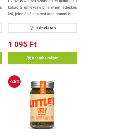
a-
Ez az összetevő színében és illatában a
és
kakaóra emlékeztető, enyhén édeskés
ízű, jelentős élelmirost-tartalommal bí...
Készleten
1 095 Ft
Kosárba rakom
-28%