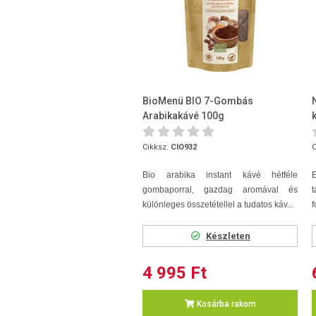
BioMenü BIO 7-Gombás
Arabikakávé 100g
Cikksz.
CIO932
C
Bio arabika instant kávé hétféle
gombaporral, gazdag aromával és
különleges összetétellel a tudatos káv...
f
Készleten
4 995 Ft
Kosárba rakom