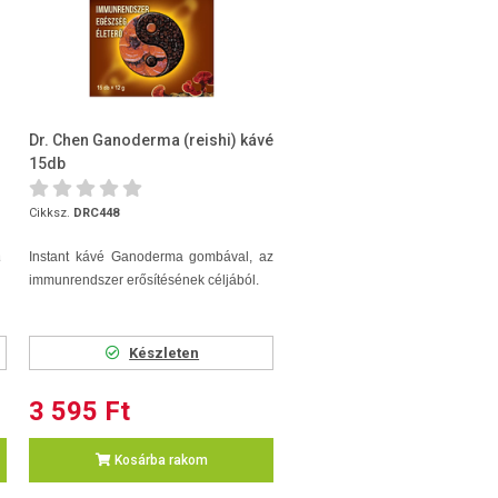
Dr. Chen Ganoderma (reishi) kávé
15db
Cikksz.
DRC448
a
Instant kávé Ganoderma gombával, az
immunrendszer erősítésének céljából.
Készleten
3 595 Ft
Kosárba rakom