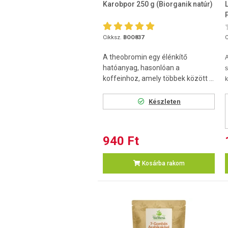
Karobpor 250 g (Biorganik natúr)
Cikksz.
BOO837
C
A theobromin egy élénkítő
hatóanyag, hasonlóan a
s
koffeinhoz, amely többek között ...
k
Készleten
940 Ft
Kosárba rakom