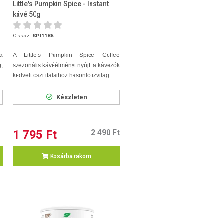
Little's Pumpkin Spice - Instant
kávé 50g
Cikksz.
SPI1186
a
A Little’s Pumpkin Spice Coffee
,
szezonális kávéélményt nyújt, a kávézók
kedvelt őszi italaihoz hasonló ízvilág...
Készleten
1 795 Ft
2 490 Ft
Kosárba rakom