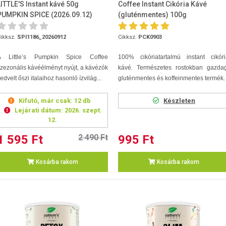
LITTLE'S Instant kávé 50g
Coffee Instant Cikória Kávé
PUMPKIN SPICE (2026.09.12)
(gluténmentes) 100g
ikksz.
SPI1186_20260912
Cikksz.
PCK0903
A Little’s Pumpkin Spice Coffee
100% cikóriatartalmú instant cikóri
zezonális kávéélményt nyújt, a kávézók
kávé. Természetes rostokban gazdag
edvelt őszi italaihoz hasonló ízvilág...
gluténmentes és koffeinmentes termék.
Kifutó, már csak:
12 db
Készleten
Lejárati dátum:
2026. szept.
12.
1 595 Ft
2 490 Ft
995 Ft
Kosárba rakom
Kosárba rakom