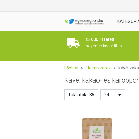
KATEGÓRI
15.000 Ft felett
ingyenes kiszállítás
Főoldal
Élelmiszerek
Kávé, kaka
Kávé, kakaó- és karobpor
Találatok:
36
24