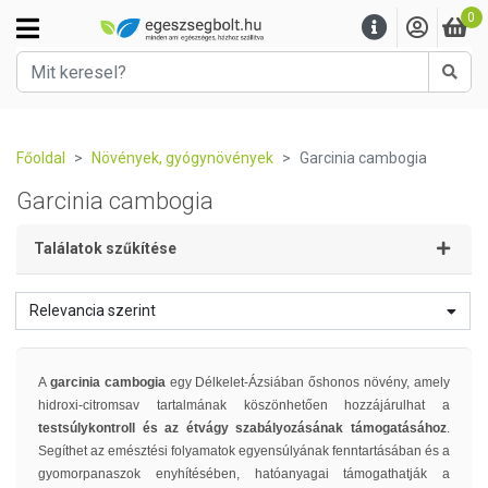
0
Kere
Főoldal
Növények, gyógynövények
Garcinia cambogia
Garcinia cambogia
Találatok szűkítése
Relevancia szerint
A
garcinia cambogia
egy Délkelet-Ázsiában őshonos növény, amely
hidroxi-citromsav tartalmának köszönhetően hozzájárulhat a
testsúlykontroll és az étvágy szabályozásának támogatásához
.
Segíthet az emésztési folyamatok egyensúlyának fenntartásában és a
gyomorpanaszok enyhítésében, hatóanyagai támogathatják a