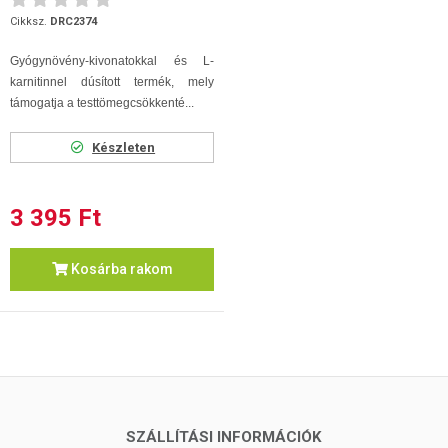
Cikksz.
DRC2374
Gyógynövény-kivonatokkal és L-
karnitinnel dúsított termék, mely
támogatja a testtömegcsökkenté...
Készleten
3 395 Ft
Kosárba rakom
SZÁLLÍTÁSI INFORMÁCIÓK