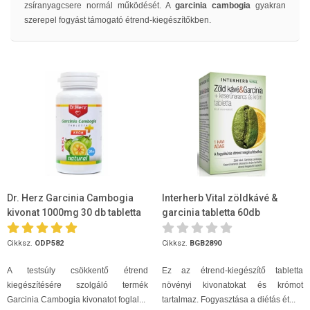
zsíranyagcsere normál működését. A
garcinia cambogia
gyakran
szerepel fogyást támogató étrend-kiegészítőkben.
Dr. Herz Garcinia Cambogia
Interherb Vital zöldkávé &
kivonat 1000mg 30 db tabletta
garcinia tabletta 60db
+ króm
Cikksz.
ODP582
Cikksz.
BGB2890
A testsúly csökkentő étrend
Ez az étrend-kiegészítő tabletta
kiegészítésére szolgáló termék
növényi kivonatokat és krómot
Garcinia Cambogia kivonatot foglal...
tartalmaz. Fogyasztása a diétás ét...