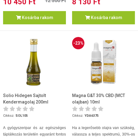
10 450 Ft
12 500 Ft
8 130 Ft
Kosárba rakom
Kosárba rakom
-23%
Solio Hidegen Sajtolt
Magna G&T 30% CBD (MCT
Kendermagolaj 200ml
olajban) 10ml
Cikksz.
SOL105
Cikksz.
YDA6375
A gyógyszeripar és az egészséges
Ha a legerősebb olajra van szükség,
táplálkozás területén egyaránt fontos
válassza a teljes spektrumú, 30%-os