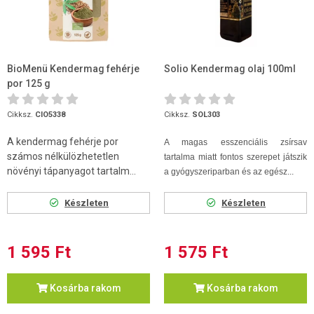
BioMenü Kendermag fehérje
Solio Kendermag olaj 100ml
por 125 g
Cikksz.
CIO5338
Cikksz.
SOL303
A kendermag fehérje por
A magas esszenciális zsírsav
számos nélkülözhetetlen
tartalma miatt fontos szerepet játszik
növényi tápanyagot tartalm...
a gyógyszeriparban és az egész...
Készleten
Készleten
1 595 Ft
1 575 Ft
Kosárba rakom
Kosárba rakom