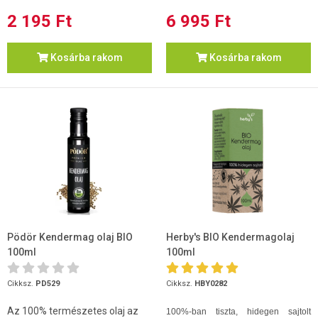
2 195 Ft
6 995 Ft
Kosárba rakom
Kosárba rakom
Pödör Kendermag olaj BIO
Herby's BIO Kendermagolaj
100ml
100ml
Cikksz.
PD529
Cikksz.
HBY0282
Az 100% természetes olaj az
100%-ban tiszta, hidegen sajtolt