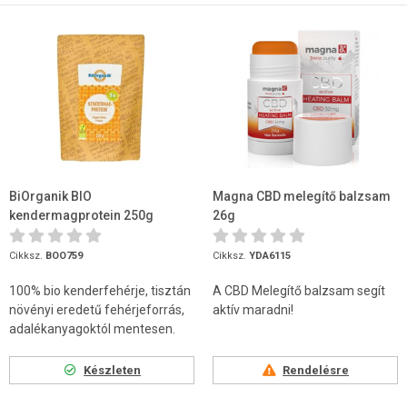
BiOrganik BIO
Magna CBD melegítő balzsam
kendermagprotein 250g
26g
Cikksz.
BOO759
Cikksz.
YDA6115
100% bio kenderfehérje, tisztán
A CBD Melegítő balzsam segít
növényi eredetű fehérjeforrás,
aktív maradni!
adalékanyagoktól mentesen.
Készleten
Rendelésre