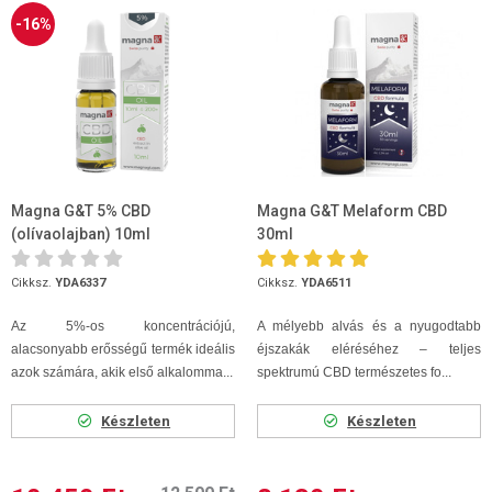
-16%
Magna G&T 5% CBD
Magna G&T Melaform CBD
(olívaolajban) 10ml
30ml
Cikksz.
YDA6337
Cikksz.
YDA6511
Az 5%-os koncentrációjú,
A mélyebb alvás és a nyugodtabb
alacsonyabb erősségű termék ideális
éjszakák eléréséhez – teljes
azok számára, akik első alkalomma...
spektrumú CBD természetes fo...
Készleten
Készleten