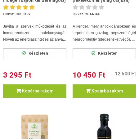
hidegen sajtolt kendermagolaj
(feketeköménymag olajban)
50 ml
10ml
Cikksz.
BCS3197
Cikksz.
YDA6344
Javítja a szervek működését és az
A kender, mely antioxidánsokban és
immunrendszer hatékonyságát.
terpénekben gazdag, népszerűségét
Növeli az energiaszintet és az anya...
neuroprotektív (idegsejteket védő), ...
Készleten
Készleten
3 295 Ft
10 450 Ft
12 500 Ft
Kosárba rakom
Kosárba rakom