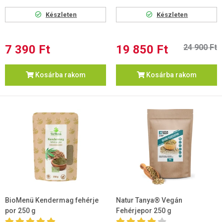
Készleten
Készleten
7 390 Ft
19 850 Ft
24 900 Ft
Kosárba rakom
Kosárba rakom
BioMenü Kendermag fehérje
Natur Tanya® Vegán
por 250 g
Fehérjepor 250 g