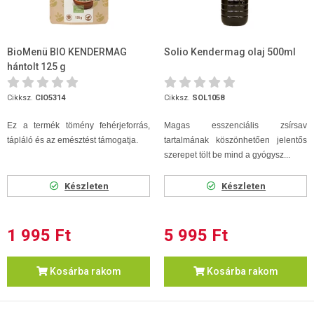
BioMenü BIO KENDERMAG
Solio Kendermag olaj 500ml
hántolt 125 g
Cikksz.
CIO5314
Cikksz.
SOL1058
Ez a termék tömény fehérjeforrás,
Magas esszenciális zsírsav
tápláló és az emésztést támogatja.
tartalmának köszönhetően jelentős
szerepet tölt be mind a gyógysz...
Készleten
Készleten
1 995 Ft
5 995 Ft
Kosárba rakom
Kosárba rakom