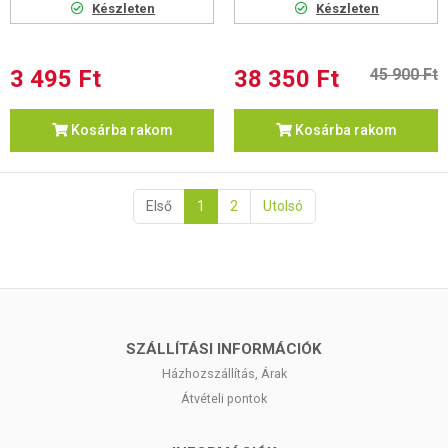
Készleten
Készleten
3 495 Ft
38 350 Ft
45 900 Ft
Kosárba rakom
Kosárba rakom
Első
1
2
Utolsó
SZÁLLÍTÁSI INFORMÁCIÓK
Házhozszállítás, Árak
Átvételi pontok