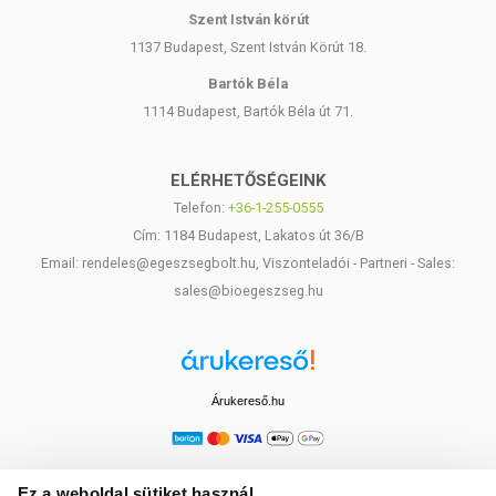
Szent István körút
1137 Budapest, Szent István Körút 18.
Bartók Béla
1114 Budapest, Bartók Béla út 71.
ELÉRHETŐSÉGEINK
Telefon:
+36-1-255-0555
Cím: 1184 Budapest, Lakatos út 36/B
Email: rendeles@egeszsegbolt.hu, Viszonteladói - Partneri - Sales:
sales@bioegeszseg.hu
Árukereső.hu
Ez a weboldal sütiket használ