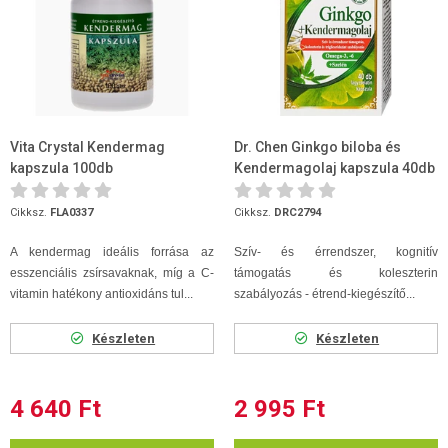
Vita Crystal Kendermag
Dr. Chen Ginkgo biloba és
kapszula 100db
Kendermagolaj kapszula 40db
Cikksz.
FLA0337
Cikksz.
DRC2794
A kendermag ideális forrása az
Szív- és érrendszer, kognitív
esszenciális zsírsavaknak, míg a C-
támogatás és koleszterin
vitamin hatékony antioxidáns tul...
szabályozás - étrend-kiegészítő...
Készleten
Készleten
4 640 Ft
2 995 Ft