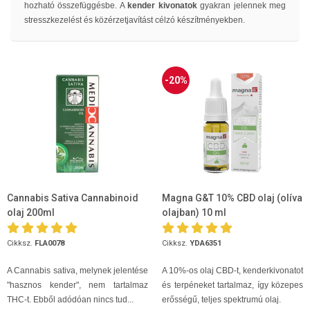
hozható összefüggésbe. A
kender kivonatok
gyakran jelennek meg
stresszkezelést és közérzetjavítást célzó készítményekben.
-20%
Cannabis Sativa Cannabinoid
Magna G&T 10% CBD olaj (olíva
olaj 200ml
olajban) 10 ml
Cikksz.
FLA0078
Cikksz.
YDA6351
A Cannabis sativa, melynek jelentése
A 10%-os olaj CBD-t, kenderkivonatot
"hasznos kender", nem tartalmaz
és terpéneket tartalmaz, így közepes
THC-t. Ebből adódóan nincs tud...
erősségű, teljes spektrumú olaj.