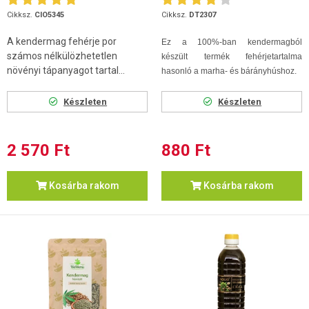
Cikksz.
CIO5345
Cikksz.
DT2307
A kendermag fehérje por
Ez a 100%-ban kendermagból
számos nélkülözhetetlen
készült termék fehérjetartalma
növényi tápanyagot tartal...
hasonló a marha- és bárányhúshoz.
Készleten
Készleten
2 570 Ft
880 Ft
Kosárba rakom
Kosárba rakom