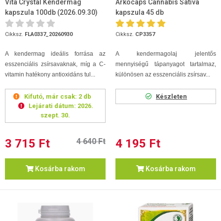
Vita Crystal Kendermag
Arkocaps Cannabis Sativa
kapszula 100db (2026.09.30)
kapszula 45 db
Cikksz.
FLA0337_20260930
Cikksz.
CP3357
A kendermag ideális forrása az
A kendermagolaj jelentős
esszenciális zsírsavaknak, míg a C-
mennyiségű tápanyagot tartalmaz,
vitamin hatékony antioxidáns tul...
különösen az esszenciális zsírsav...
Kifutó, már csak:
2 db
Készleten
Lejárati dátum:
2026.
szept. 30.
3 715 Ft
4 640 Ft
4 195 Ft
Kosárba rakom
Kosárba rakom