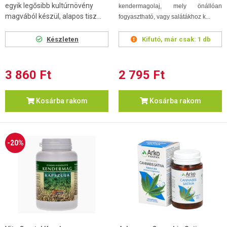
egyik legősibb kultúrnövény
kendermagolaj, mely önállóan
magvából készül, alapos tisz...
fogyasztható, vagy salátákhoz k...
Készleten
Kifutó, már csak:
1 db
3 860 Ft
2 795 Ft
Kosárba rakom
Kosárba rakom
-20%