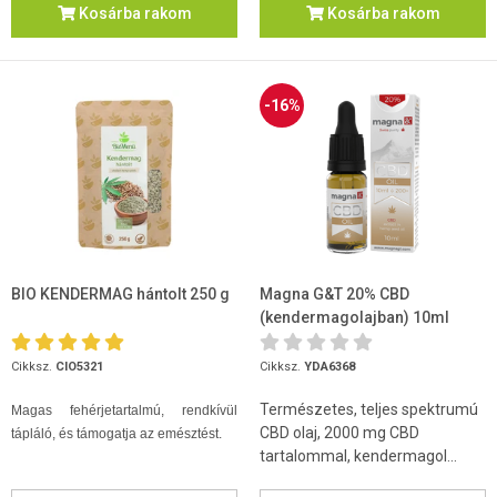
Kosárba rakom
Kosárba rakom
-16%
BIO KENDERMAG hántolt 250 g
Magna G&T 20% CBD
(kendermagolajban) 10ml
Cikksz.
CIO5321
Cikksz.
YDA6368
Természetes, teljes spektrumú
Magas fehérjetartalmú, rendkívül
CBD olaj, 2000 mg CBD
tápláló, és támogatja az emésztést.
tartalommal, kendermagol...