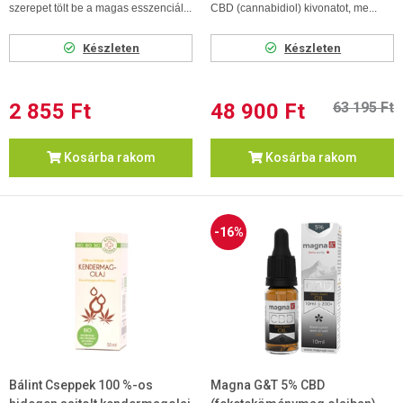
szerepet tölt be a magas esszenciál...
CBD (cannabidiol) kivonatot, me...
Készleten
Készleten
2 855 Ft
48 900 Ft
63 195 Ft
Kosárba rakom
Kosárba rakom
-16%
Bálint Cseppek 100 %-os
Magna G&T 5% CBD