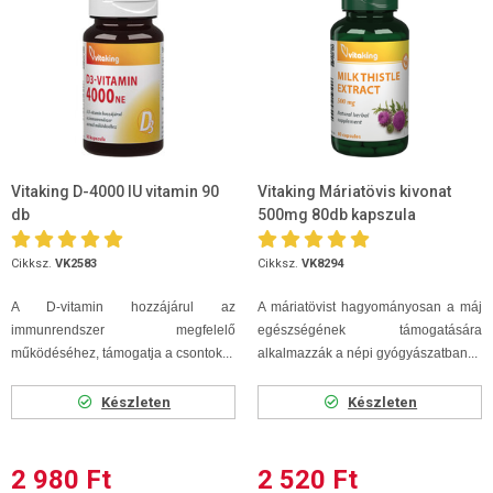
Vitaking D-4000 IU vitamin 90
Vitaking Máriatövis kivonat
db
500mg 80db kapszula
Cikksz.
VK2583
Cikksz.
VK8294
A D-vitamin hozzájárul az
A máriatövist hagyományosan a máj
immunrendszer megfelelő
egészségének támogatására
működéséhez, támogatja a csontok...
alkalmazzák a népi gyógyászatban...
Készleten
Készleten
2 980 Ft
2 520 Ft