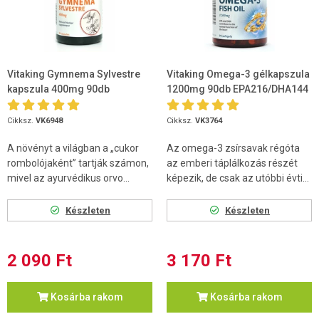
Vitaking Gymnema Sylvestre
Vitaking Omega-3 gélkapszula
kapszula 400mg 90db
1200mg 90db EPA216/DHA144
Cikksz.
VK6948
Cikksz.
VK3764
A növényt a világban a „cukor
Az omega-3 zsírsavak régóta
rombolójaként” tartják számon,
az emberi táplálkozás részét
mivel az ayurvédikus orvo...
képezik, de csak az utóbbi évti...
Készleten
Készleten
2 090 Ft
3 170 Ft
Kosárba rakom
Kosárba rakom