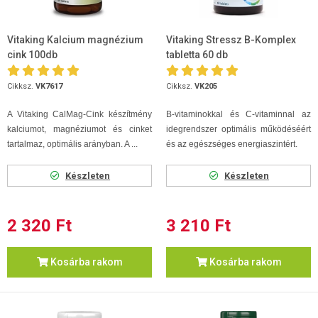
Vitaking Kalcium magnézium
Vitaking Stressz B-Komplex
cink 100db
tabletta 60 db
Cikksz.
VK7617
Cikksz.
VK205
A Vitaking CalMag-Cink készítmény
B-vitaminokkal és C-vitaminnal az
kalciumot, magnéziumot és cinket
idegrendszer optimális működéséért
tartalmaz, optimális arányban. A ...
és az egészséges energiaszintért.
Készleten
Készleten
2 320 Ft
3 210 Ft
Kosárba rakom
Kosárba rakom