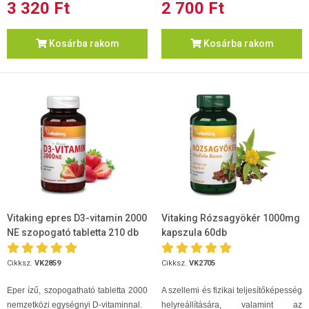
3 320 Ft
2 700 Ft
Kosárba rakom
Kosárba rakom
Vitaking epres D3-vitamin 2000
Vitaking Rózsagyökér 1000mg
NE szopogató tabletta 210 db
kapszula 60db
Cikksz.
VK2859
Cikksz.
VK2705
Eper ízű, szopogatható tabletta 2000
A szellemi és fizikai teljesítőképesség
nemzetközi egységnyi D-vitaminnal.
helyreállítására, valamint az