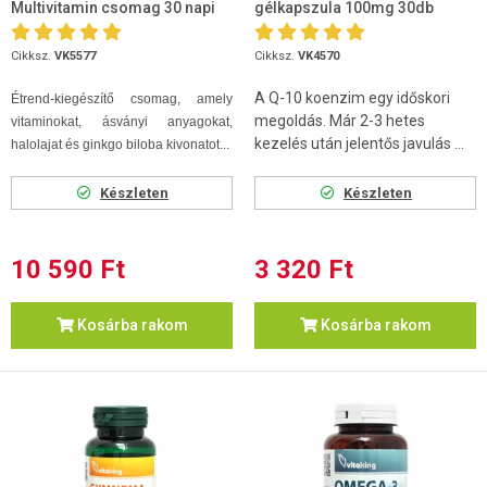
Multivitamin csomag 30 napi
gélkapszula 100mg 30db
adag
Cikksz.
VK5577
Cikksz.
VK4570
A Q-10 koenzim egy időskori
Étrend-kiegészítő csomag, amely
megoldás. Már 2-3 hetes
vitaminokat, ásványi anyagokat,
kezelés után jelentős javulás ...
halolajat és ginkgo biloba kivonatot...
Készleten
Készleten
10 590 Ft
3 320 Ft
Kosárba rakom
Kosárba rakom