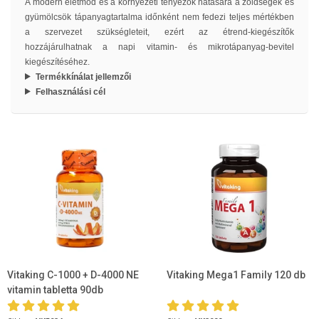
A modern életmód és a környezeti tényezők hatására a zöldségek és
gyümölcsök tápanyagtartalma időnként nem fedezi teljes mértékben
a szervezet szükségleteit, ezért az étrend-kiegészítők
hozzájárulhatnak a napi vitamin- és mikrotápanyag-bevitel
kiegészítéséhez.
Termékkínálat jellemzői
Felhasználási cél
Vitaking C-1000 + D-4000 NE
Vitaking Mega1 Family 120 db
vitamin tabletta 90db