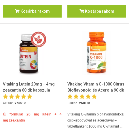
Kosárba rakom
Kosárba rakom
Vitaking Lutein 20mg + 4mg
Vitaking Vitamin C-1000 Citrus
zeaxantin 60 db kapszula
Bioflavonoid és Acerola 90 db
Cikksz.
VK5010
Cikksz.
VK0168
Új formula! 20 mg lutein + 4
Vitaking C-vitamin bioflavonoidokkal,
mg zeaxantin
csipkebogyóval és acerolával –
tablettánként 1000 mg C-vitamint ...