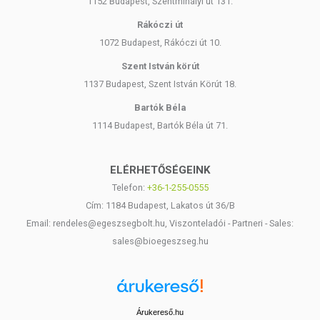
1152 Budapest, Szentmihályi út 131.
Rákóczi út
1072 Budapest, Rákóczi út 10.
Szent István körút
1137 Budapest, Szent István Körút 18.
Bartók Béla
1114 Budapest, Bartók Béla út 71.
ELÉRHETŐSÉGEINK
Telefon:
+36-1-255-0555
Cím: 1184 Budapest, Lakatos út 36/B
Email: rendeles@egeszsegbolt.hu, Viszonteladói - Partneri - Sales:
sales@bioegeszseg.hu
Árukereső.hu