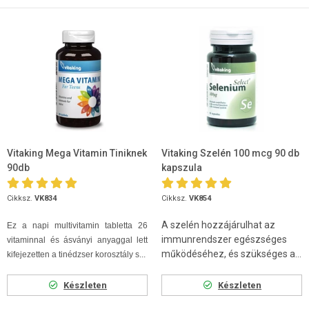
Vitaking Mega Vitamin Tiniknek
Vitaking Szelén 100 mcg 90 db
90db
kapszula
Cikksz.
VK834
Cikksz.
VK854
A szelén hozzájárulhat az
Ez a napi multivitamin tabletta 26
immunrendszer egészséges
vitaminnal és ásványi anyaggal lett
működéséhez, és szükséges a...
kifejezetten a tinédzser korosztály s...
Készleten
Készleten