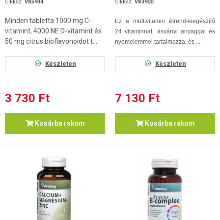
Cikksz.
VK5934
Cikksz.
VK3900
Minden tabletta 1000 mg C-
Ez a multivitamin étrend-kiegészítő
vitamint, 4000 NE D-vitamint és
24 vitaminnal, ásványi anyaggal és
50 mg citrus bioflavonoidot t...
nyomelemmel tartalmazza, és ...
Készleten
Készleten
3 730 Ft
7 130 Ft
Kosárba rakom
Kosárba rakom