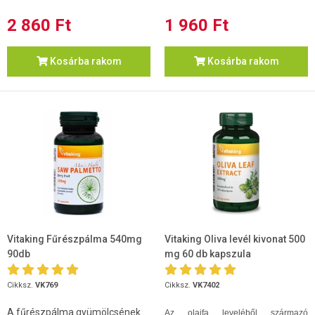
2 860 Ft
1 960 Ft
Kosárba rakom
Kosárba rakom
Vitaking Fűrészpálma 540mg
Vitaking Oliva levél kivonat 500
90db
mg 60 db kapszula
Cikksz.
VK769
Cikksz.
VK7402
A fűrészpálma gyümölcsének
Az olajfa leveléből származó