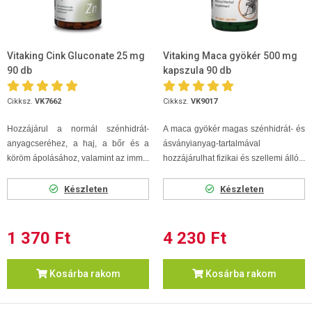
Vitaking Cink Gluconate 25 mg
Vitaking Maca gyökér 500 mg
90 db
kapszula 90 db
Cikksz.
VK7662
Cikksz.
VK9017
Hozzájárul a normál szénhidrát-
A maca gyökér magas szénhidrát- és
anyagcseréhez, a haj, a bőr és a
ásványianyag-tartalmával
köröm ápolásához, valamint az imm...
hozzájárulhat fizikai és szellemi álló...
Készleten
Készleten
1 370 Ft
4 230 Ft
Kosárba rakom
Kosárba rakom