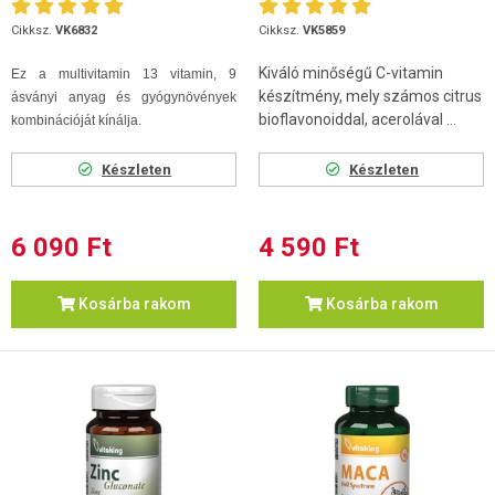
db
Cikksz.
VK6832
Cikksz.
VK5859
Kiváló minőségű C-vitamin
Ez a multivitamin 13 vitamin, 9
készítmény, mely számos citrus
ásványi anyag és gyógynövények
bioflavonoiddal, acerolával ...
kombinációját kínálja.
Készleten
Készleten
6 090 Ft
4 590 Ft
Kosárba rakom
Kosárba rakom