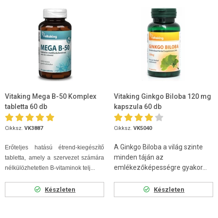
Vitaking Mega B-50 Komplex
Vitaking Ginkgo Biloba 120 mg
tabletta 60 db
kapszula 60 db
Cikksz.
VK3887
Cikksz.
VK5040
A Ginkgo Biloba a világ szinte
Erőteljes hatású étrend-kiegészítő
minden táján az
tabletta, amely a szervezet számára
emlékezőképességre gyakor...
nélkülözhetetlen B-vitaminok telj...
Készleten
Készleten