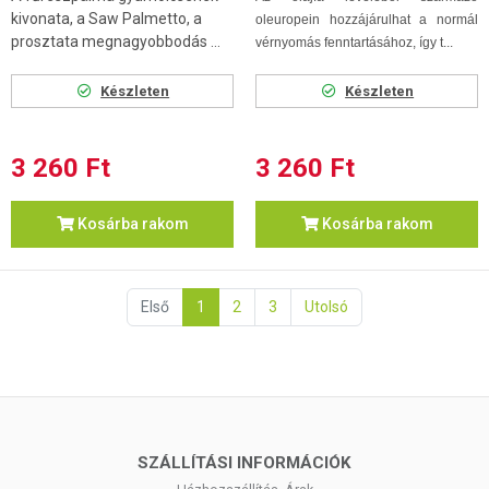
kivonata, a Saw Palmetto, a
oleuropein hozzájárulhat a normál
prosztata megnagyobbodás ...
vérnyomás fenntartásához, így t...
Készleten
Készleten
3 260 Ft
3 260 Ft
Kosárba rakom
Kosárba rakom
Első
1
2
3
Utolsó
SZÁLLÍTÁSI INFORMÁCIÓK