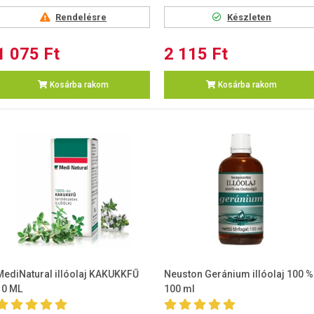
Rendelésre
Készleten
1 075 Ft
2 115 Ft
Kosárba rakom
Kosárba rakom
MediNatural illóolaj KAKUKKFŰ
Neuston Geránium illóolaj 100 %
10 ML
100 ml