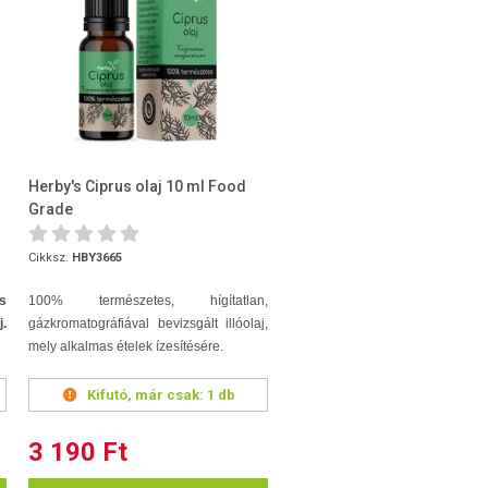
Herby's Ciprus olaj 10 ml Food
Grade
Cikksz.
HBY3665
s
100% természetes, hígítatlan,
.
gázkromatográfiával bevizsgált illóolaj,
mely alkalmas ételek ízesítésére.
Kifutó, már csak:
1 db
3 190 Ft