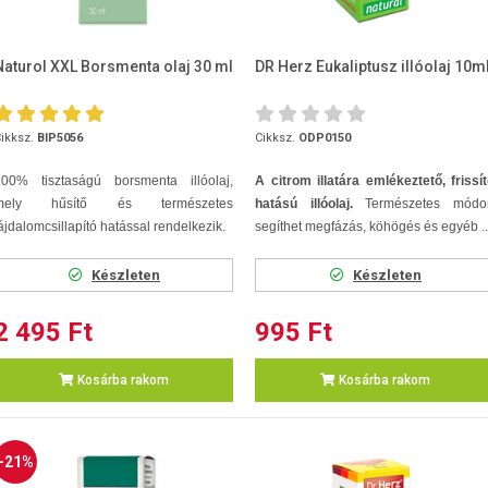
Naturol XXL Borsmenta olaj 30 ml
DR Herz Eukaliptusz illóolaj 10m
ikksz.
BIP5056
Cikksz.
ODP0150
100% tisztaságú borsmenta illóolaj,
A citrom illatára emlékeztető, frissí
mely hűsítő és természetes
hatású illóolaj.
Természetes módo
ájdalomcsillapító hatással rendelkezik.
segíthet megfázás, köhögés és egyéb ..
Készleten
Készleten
2 495 Ft
995 Ft
Kosárba rakom
Kosárba rakom
-21%