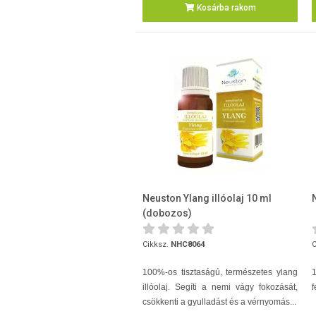
Kosárba rakom
Neuston Ylang illóolaj 10 ml
(dobozos)
Cikksz.
NHC8064
C
100%-os tisztaságú, természetes ylang
1
illóolaj. Segíti a nemi vágy fokozását,
f
csökkenti a gyulladást és a vérnyomás...