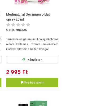
l
Medinatural Geránium oldat
spray 20 ml
Cikksz.
MNL3289
tő
Természetes geránium illóolaj alkoholos
n
oldata kellemes, rózsára emlékeztető
.
illatával felfrissíti a beltéri levegőt!
Készleten
2 995 Ft
Kosárba rakom