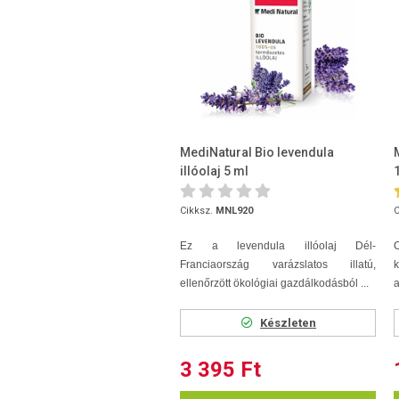
MediNatural Bio levendula
illóolaj 5 ml
Cikksz.
MNL920
C
Ez a levendula illóolaj Dél-
C
Franciaország varázslatos illatú,
k
ellenőrzött ökológiai gazdálkodásból ...
a
Készleten
3 395 Ft