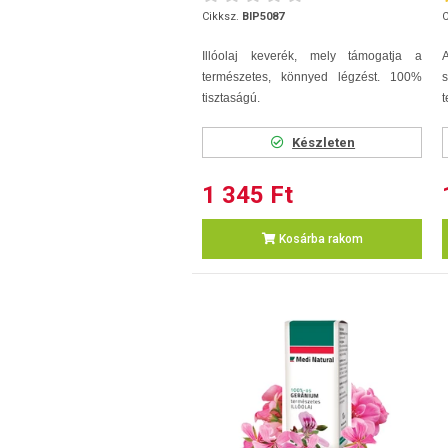
Cikksz.
BIP5087
C
Illóolaj keverék, mely támogatja a
természetes, könnyed légzést. 100%
tisztaságú.
t
Készleten
1 345 Ft
Kosárba rakom