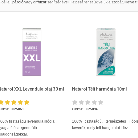
s
céllal,
pároló
vagy
diffúzor
segítségével illatossá tehetjük velük a szobát, illetve
t
Naturol XXL Levendula olaj 30 ml
Naturol Téli harmónia 10ml
ikksz.
BIP5063
Cikksz.
BIP5094
00% tisztaságú levendula illóolaj,
100% tisztaságú, természetes illóol
yugtató és regeneráló
keverék, mely téli hangulatot idéz.
ulajdonságokkal.