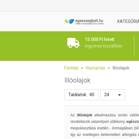
KATEGÓRI
15.000 Ft felett
ingyenes kiszállítás
Főoldal
Háztartás
Illóolajok
Illóolajok
Találatok:
40
24
Az
illóolajok
alkalmazása során való
rendelkezik valamilyen jótékony,
egészs
megválasztása esetén - önmagában, bőrá
így az esetleges kellemetlen allergiá