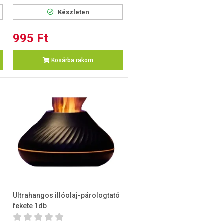
Készleten
995 Ft
Kosárba rakom
Ultrahangos illóolaj-párologtató
fekete 1db