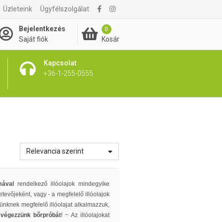
Üzleteink
Ügyfélszolgálat
Bejelentkezés
0
Kosár
Saját fiók
Kapcsolat
+36-1-255-0555
Relevancia szerint
omával
rendelkező illóolajok mindegyike
tevőjeként, vagy - a megfelelő illóolajok
nknek megfelelő illóolajat alkalmazzuk,
)
végezzünk bőrpróbát
! ~ Az illóolajokat