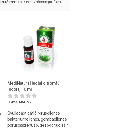
isztítószerekhez
is hozzáadhatjuk őket!
MediNatural indiai citromfű
illóolaj 10 ml
Cikksz.
MNL722
Gyulladást gátló, vírusellenes,
aj
baktériumellenes, gombaellenes,
pórusösszehúzó, dezodoráló és r...