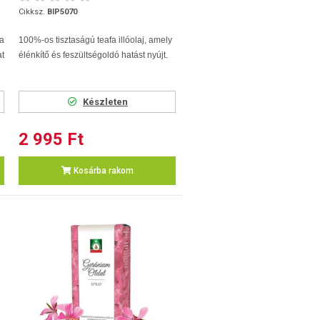
Cikksz.
BIP5070
a
100%-os tisztaságú teafa illóolaj, amely
at
élénkítő és feszültségoldó hatást nyújt.
Készleten
2 995 Ft
Kosárba rakom