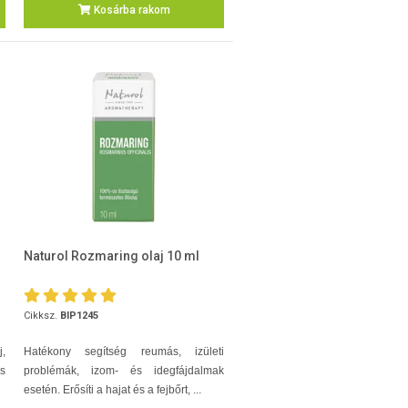
Kosárba rakom
Naturol Rozmaring olaj 10 ml
Cikksz.
BIP1245
j,
Hatékony segítség reumás, izületi
s
problémák, izom- és idegfájdalmak
esetén. Erősíti a hajat és a fejbőrt, ...