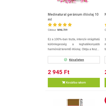
Medinatural geránium illóolaj 10
ml
Cikksz.
MNL739
C
Ez a 100%-ban tiszta, intenzív virágillatú
különlegesség a leghatékonyabb
harmóniát teremtő illóolaj. Oldja a fesz...
f
Készleten
2 945 Ft
Kosárba rakom