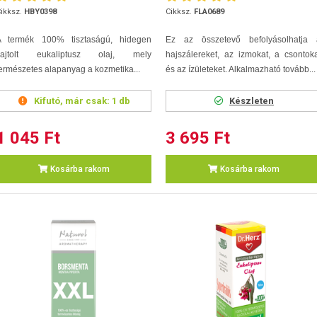
ikksz.
HBY0398
Cikksz.
FLA0689
A termék 100% tisztaságú, hidegen
Ez az összetevő befolyásolhatja 
sajtolt eukaliptusz olaj, mely
hajszálereket, az izmokat, a csontok
ermészetes alapanyag a kozmetika...
és az ízületeket. Alkalmazható tovább...
Kifutó, már csak:
1 db
Készleten
1 045 Ft
3 695 Ft
Kosárba rakom
Kosárba rakom