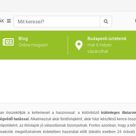
ÁK
Keresés
Blog
Budapesti üzleteink
Online magazin
már 6 helyen
vásárolhat
ban összekötjük a kellemeset a hasznossal: a különböző
különleges illatar
égvédő hatással
. Alkalmazzuk akár fürdőolajként, akár házi készítésű kence össze
polóként, az illóolajok jó választásnak bizonyulnak. Fontos azonban, hogy a bőrü
s reakciók megelőzésének érdekében használat előtt (ideális esetben 24 órával