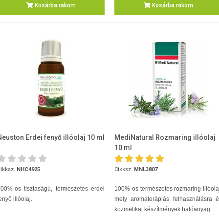
Kosárba rakom
Kosárba rakom
Neuston Erdei fenyő illóolaj 10 ml
MediNatural Rozmaring illóolaj
10 ml
ikksz.
NHC4925
Cikksz.
MNL3807
00%-os tisztaságú, természetes erdei
100%-os természetes rozmaring illóola
enyő illóolaj.
mely aromaterápiás felhasználásra é
kozmetikai készítmények hatóanyag...