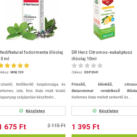
MediNatural fodormenta illóolaj
DR Herz Citromos-eukaliptusz
10 ml
illóolaj 10ml
ikksz.
MNL159
Cikksz.
ODP0341
síraölő, fertőtlenítő tulajdonsága és
Frissítő, élénkítő, citruso
ellemes, üde, friss illata miatt kiváló
illatarommal rendelkező illóolaj
lapanyag szájápolási készítmén...
Kellemes illata mellett serkentő és ...
Készleten
Készleten
1 675 Ft
2 115 Ft
1 395 Ft