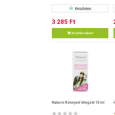
Készleten
3 285 Ft
Kosárba rakom
Naturol Könnyed lélegzet 10 ml