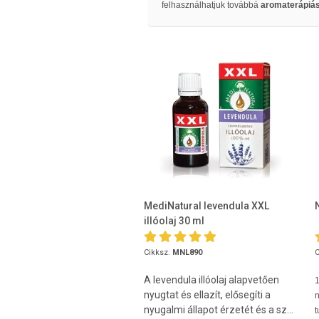
felhasználhatjuk továbbá
aromaterápiá
MediNatural levendula XXL
illóolaj 30 ml
Cikksz.
MNL890
C
A levendula illóolaj alapvetően
1
nyugtat és ellazít, elősegíti a
n
nyugalmi állapot érzetét és a sz...
t