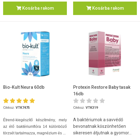
Kosárba rakom
Kosárba rakom
Bio-Kult Neura 60db
Protexin Restore Baby tasak
16db
Cikksz.
VTK7475
Cikksz.
VTK319
A baktériumok a savvédő
Étrend-kiegészítő készítmény, mely
bevonatnak köszönhetően
az élő baktériumflóra 14 különböző
sikeresen átjutnak a gyomor...
törzsét tartalmazza, magnézium és ...