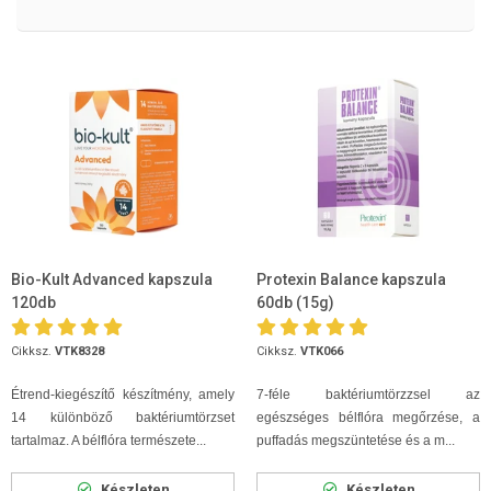
Bio-Kult Advanced kapszula
Protexin Balance kapszula
120db
60db (15g)
Cikksz.
VTK8328
Cikksz.
VTK066
Étrend-kiegészítő készítmény, amely
7-féle baktériumtörzzsel az
14 különböző baktériumtörzset
egészséges bélflóra megőrzése, a
tartalmaz. A bélflóra természete...
puffadás megszüntetése és a m...
Készleten
Készleten