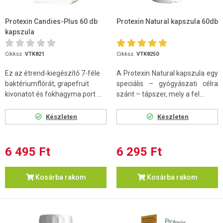
Protexin Candies-Plus 60 db
Protexin Natural kapszula 60db
kapszula
Cikksz.
VTK821
Cikksz.
VTK8250
Ez az étrend-kiegészítő 7-féle
A Protexin Natural kapszula egy
baktériumflórát, grapefruit
speciális – gyógyászati célra
kivonatot és fokhagyma port ...
szánt – tápszer, mely a fel...
Készleten
Készleten
6 495 Ft
6 295 Ft
Kosárba rakom
Kosárba rakom