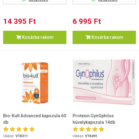
14 395 Ft
6 995 Ft
Kosárba rakom
Kosárba rakom
Bio-Kult Advanced kapszula 60
Protexin GynOphilus
db
hüvelykapszula 14db
Cikksz.
VTK311
Cikksz.
VTK491