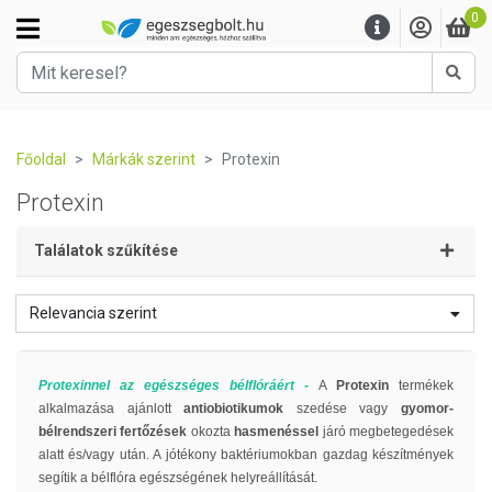
0
Kere
Főoldal
Márkák szerint
Protexin
Protexin
Találatok szűkítése
Relevancia szerint
Protexinnel az egészséges bélflóráért -
A
Protexin
termékek
alkalmazása ajánlott
antiobiotikumok
szedése vagy
gyomor-
bélrendszeri fertőzések
okozta
hasmenéssel
járó megbetegedések
alatt és/vagy után. A jótékony baktériumokban gazdag készítmények
segítik a bélflóra egészségének helyreállítását.