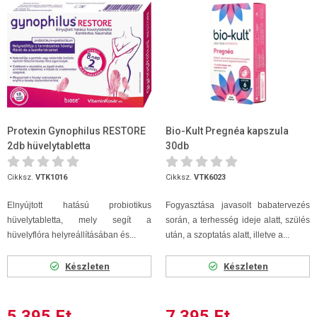
Protexin Gynophilus RESTORE
Bio-Kult Pregnéa kapszula
2db hüvelytabletta
30db
Cikksz.
VTK1016
Cikksz.
VTK6023
Elnyújtott hatású probiotikus
Fogyasztása javasolt babatervezés
hüvelytabletta, mely segít a
során, a terhesség ideje alatt, szülés
hüvelyflóra helyreállításában és...
után, a szoptatás alatt, illetve a...
Készleten
Készleten
5 395 Ft
7 395 Ft