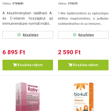
Cikksz.
VTK8281
Cikksz.
VTK073
A készítményben található A-
7-féle baktériumtörzs az egészséges
és C-vitamin hozzájárul az
bélflóra megőrzéséhez, a puffadás
immunrendszer normál műkö...
csökkentéséhez és az immunre...
Készleten
Készleten
6 895 Ft
2 590 Ft
Kosárba rakom
Kosárba rakom