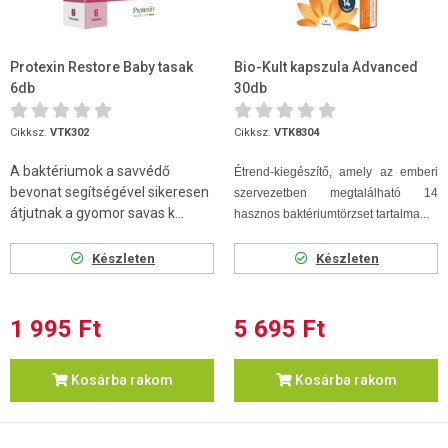
Protexin Restore Baby tasak
Bio-Kult kapszula Advanced
6db
30db
Cikksz.
VTK302
Cikksz.
VTK8304
A baktériumok a savvédő
Étrend-kiegészítő, amely az emberi
bevonat segítségével sikeresen
szervezetben megtalálható 14
átjutnak a gyomor savas k...
hasznos baktériumtörzset tartalma...
Készleten
Készleten
1 995 Ft
5 695 Ft
Kosárba rakom
Kosárba rakom