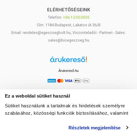
ELÉRHETŐSÉGEINK
Telefon:
+36-1-255-0555
Cím: 1184 Budapest, Lakatos út 36/B
Email: rendeles@egeszsegbolt.hu, Viszonteladói - Partneri - Sales:
sales@bioegeszseg.hu
Árukereső.hu
Ez a weboldal sütiket használ
Sütiket használunk a tartalmak és hirdetések személyre
szabásához, közösségi funkciók biztosításához, valamint
weboldalforgalmunk elemzéséhez. Ezenkívül közösségi
Részletek megjelenítése
média-, hirdető- és elemező partnereinkkel megosztjuk az
Ön weboldalhasználatra vonatkozó adatait, akik