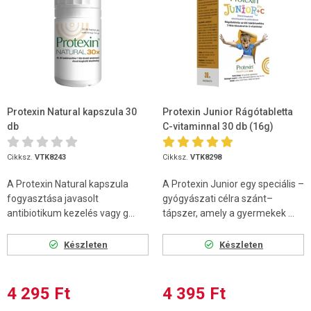
Protexin Natural kapszula 30
Protexin Junior Rágótabletta
db
C-vitaminnal 30 db (16g)
Cikksz.
VTK8243
Cikksz.
VTK8298
A Protexin Natural kapszula
A Protexin Junior egy speciális –
fogyasztása javasolt
gyógyászati célra szánt–
antibiotikum kezelés vagy g...
tápszer, amely a gyermekek ...
Készleten
Készleten
4 295 Ft
4 395 Ft