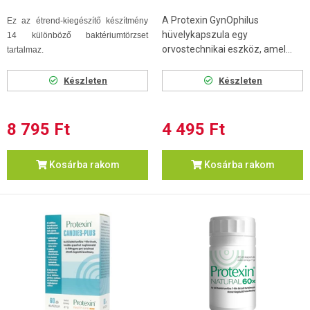
A Protexin GynOphilus
Ez az étrend-kiegészítő készítmény
hüvelykapszula egy
14 különböző baktériumtörzset
orvostechnikai eszköz, amel...
tartalmaz.
Készleten
Készleten
8 795 Ft
4 495 Ft
Kosárba rakom
Kosárba rakom