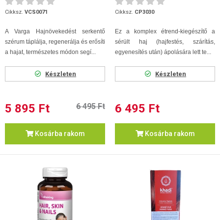
Cikksz.
VCS0071
Cikksz.
CP3030
A Varga Hajnövekedést serkentő
Ez a komplex étrend-kiegészítő a
szérum táplálja, regenerálja és erősíti
sérült haj (hajfestés, szárítás,
a hajat, természetes módon segí...
egyenesítés után) ápolására lett te...
Készleten
Készleten
5 895 Ft
6 495 Ft
6 495 Ft
Kosárba rakom
Kosárba rakom