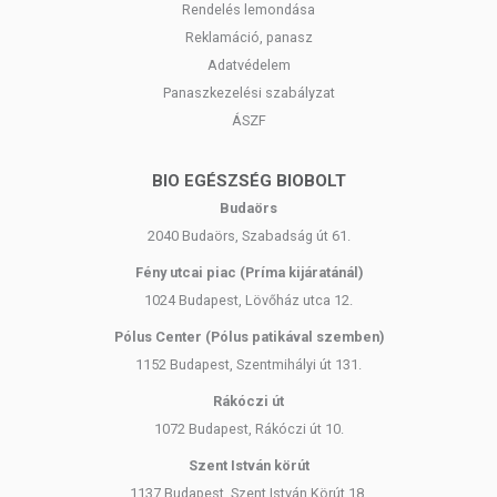
Rendelés lemondása
Reklamáció, panasz
Adatvédelem
Panaszkezelési szabályzat
ÁSZF
BIO EGÉSZSÉG BIOBOLT
Budaörs
2040 Budaörs, Szabadság út 61.
Fény utcai piac (Príma kijáratánál)
1024 Budapest, Lövőház utca 12.
Pólus Center (Pólus patikával szemben)
1152 Budapest, Szentmihályi út 131.
Rákóczi út
1072 Budapest, Rákóczi út 10.
Szent István körút
1137 Budapest, Szent István Körút 18.