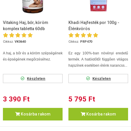
Vitaking Haj, bőr, köröm
Khadi Hajfesték por 100g -
komplex tabletta 60db
Élénkvörös
Cikksz.
VK0640
Cikksz.
PRP470
A haj, a bőr és a köröm szépségének
Ez egy 100%-ban növényi eredetű
és épségének megőrzéséhez.
termék. A hatóidőtől függően világos
hajszínek esetében élénk narancss...
Készleten
Készleten
3 390 Ft
5 795 Ft
Kosárba rakom
Kosárba rakom