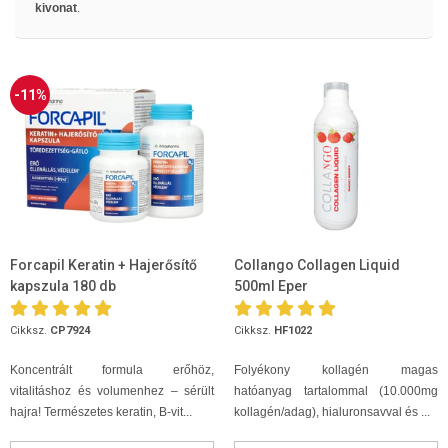
kivonat
.
-11%
Forcapil Keratin + Hajerősítő
Collango Collagen Liquid
kapszula 180 db
500ml Eper
Cikksz.
CP7924
Cikksz.
HF1022
Koncentrált formula erőhöz,
Folyékony kollagén magas
vitalitáshoz és volumenhez – sérült
hatóanyag tartalommal (10.000mg
hajra! Természetes keratin, B-vit...
kollagén/adag), hialuronsavval és ...