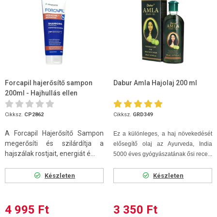
Forcapil hajerősítő sampon
Dabur Amla Hajolaj 200 ml
200ml - Hajhullás ellen
Cikksz.
CP2862
Cikksz.
GRD349
A Forcapil Hajerősítő Sampon
Ez a különleges, a haj növekedését
megerősíti és szilárdítja a
elősegítő olaj az Ayurveda, India
hajszálak rostjait, energiát é...
5000 éves gyógyászatának ősi rece...
Készleten
Készleten
4 995 Ft
3 350 Ft