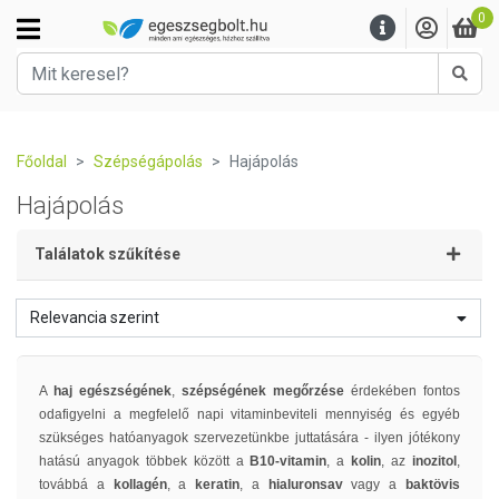
0
Kere
Főoldal
Szépségápolás
Hajápolás
Hajápolás
Találatok szűkítése
Relevancia szerint
A
haj egészségének
,
szépségének megőrzése
érdekében fontos
odafigyelni a megfelelő napi vitaminbeviteli mennyiség és egyéb
szükséges hatóanyagok szervezetünkbe juttatására - ilyen jótékony
hatású anyagok többek között a
B10-vitamin
, a
kolin
, az
inozitol
,
továbbá a
kollagén
, a
keratin
, a
hialuronsav
vagy a
baktövis