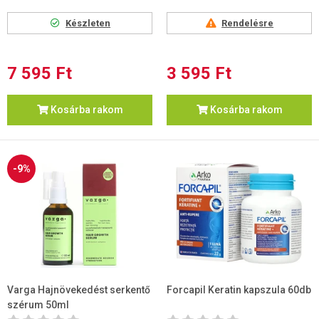
Készleten
Rendelésre
7 595 Ft
3 595 Ft
Kosárba rakom
Kosárba rakom
-9%
Varga Hajnövekedést serkentő
Forcapil Keratin kapszula 60db
szérum 50ml