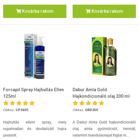
Kosárba rakom
Kosárba rakom
Forcapil Spray Hajhullás Ellen
Dabur Amla Gold
125ml
Hajkondicionáló olaj 200 ml
Cikksz.
CP3630
Cikksz.
GRD250
Hajhullás elleni spray, mely
A Dabur Amla Gold hajkondicionáló
rugalmatlan és devitalizált hajra
olaj amla gyümölcsöt, hennát,
javasolt.
valamint mandulaolajat foglal m...