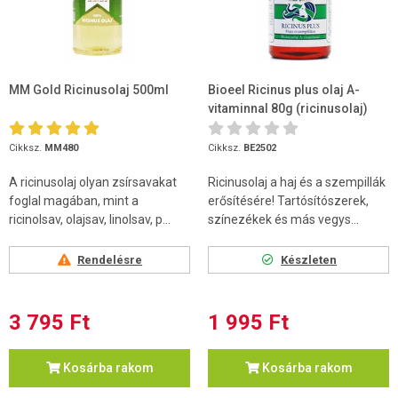
MM Gold Ricinusolaj 500ml
Bioeel Ricinus plus olaj A-
vitaminnal 80g (ricinusolaj)
Cikksz.
MM480
Cikksz.
BE2502
A ricinusolaj olyan zsírsavakat
Ricinusolaj a haj és a szempillák
foglal magában, mint a
erősítésére! Tartósítószerek,
ricinolsav, olajsav, linolsav, p...
színezékek és más vegys...
Rendelésre
Készleten
3 795 Ft
1 995 Ft
Kosárba rakom
Kosárba rakom