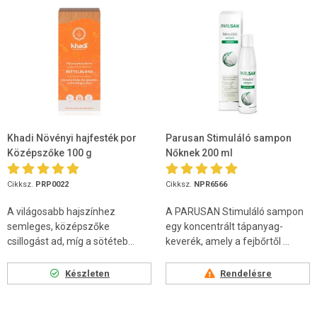
Khadi Növényi hajfesték por
Parusan Stimuláló sampon
Középszőke 100 g
Nőknek 200 ml
Cikksz.
PRP0022
Cikksz.
NPR6566
A világosabb hajszínhez
A PARUSAN Stimuláló sampon
semleges, középszőke
egy koncentrált tápanyag-
csillogást ad, míg a sötéteb...
keverék, amely a fejbőrtől ...
Készleten
Rendelésre