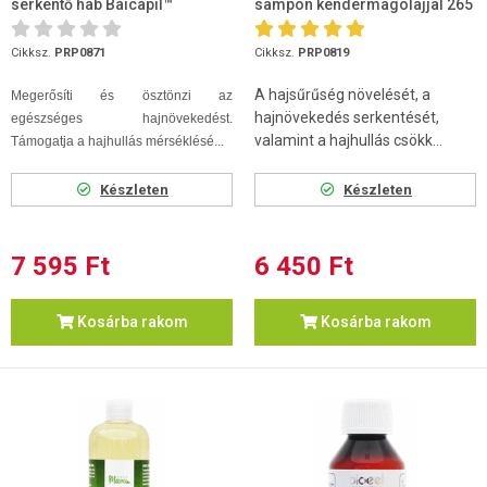
serkentő hab Baicapil™
sampon kendermagolajjal 265
formulával és bio kender...
ml
Cikksz.
PRP0871
Cikksz.
PRP0819
A hajsűrűség növelését, a
Megerősíti és ösztönzi az
hajnövekedés serkentését,
egészséges hajnövekedést.
valamint a hajhullás csökk...
Támogatja a hajhullás mérséklésé...
Készleten
Készleten
7 595 Ft
6 450 Ft
Kosárba rakom
Kosárba rakom