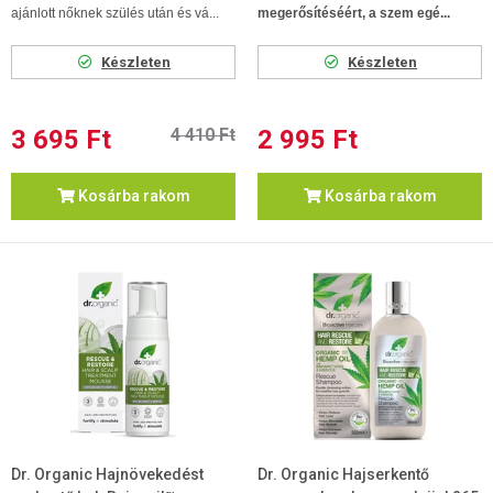
ajánlott nőknek szülés után és vá...
megerősítéséért, a szem egé...
Készleten
Készleten
3 695 Ft
4 410 Ft
2 995 Ft
Kosárba rakom
Kosárba rakom
Dr. Organic Hajnövekedést
Dr. Organic Hajserkentő