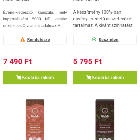
Cikksz.
BOG5003
Cikksz.
PRP169
A készítmény 100%-ban
Étrend-kiegészítő kapszula, mely
növényi eredetű összetevőket
kapszulánként 5000 NE kataláz
tartalmaz. A kívánt színhatást...
enzimet és C-vitamint tartalmaz. A...
Rendelésre
Készleten
7 490 Ft
5 795 Ft
Kosárba rakom
Kosárba rakom