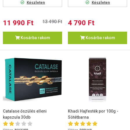
Készleten
Készleten
11 990 Ft
13 490 Ft
4 790 Ft
Kosárba rakom
Kosárba rakom
Catalase őszülés elleni
Khadi Hajfesték por 100g -
kapszula 30db
Sötétbarna