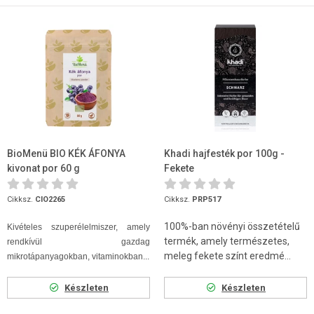
BioMenü BIO KÉK ÁFONYA
Khadi hajfesték por 100g -
kivonat por 60 g
Fekete
Cikksz.
CIO2265
Cikksz.
PRP517
100%-ban növényi összetételű
Kivételes szuperélelmiszer, amely
termék, amely természetes,
rendkívül gazdag
meleg fekete színt eredmé...
mikrotápanyagokban, vitaminokban...
Készleten
Készleten