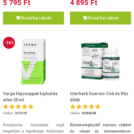
5 795 Ft
4 895 Ft
Kosárba rakom
Kosárba rakom
-16%
Varga Hajcseppek hajhullás
Interherb Szerves Cink és Réz
ellen 50 ml
60db
Cikksz.
VCS101
Cikksz.
BGB6508
Rendszeres használata segít
Étrend-kiegészítő szerves cinkkel
megelőzni a hajritkulást. Különösen
és rézzel az immunrendszer