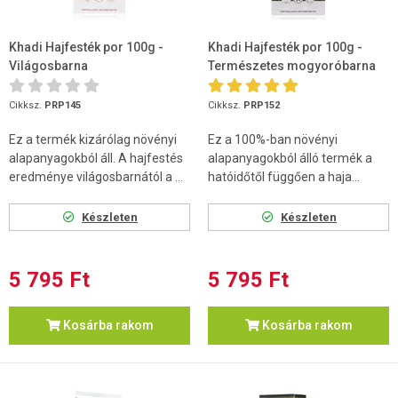
Khadi Hajfesték por 100g -
Khadi Hajfesték por 100g -
Világosbarna
Természetes mogyoróbarna
Cikksz.
PRP145
Cikksz.
PRP152
Ez a termék kizárólag növényi
Ez a 100%-ban növényi
alapanyagokból áll. A hajfestés
alapanyagokból álló termék a
eredménye világosbarnától a ...
hatóidőtől függően a haja...
Készleten
Készleten
5 795 Ft
5 795 Ft
Kosárba rakom
Kosárba rakom