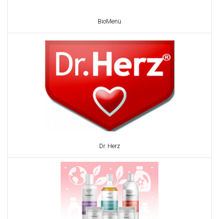
BioMenü
Dr. Herz