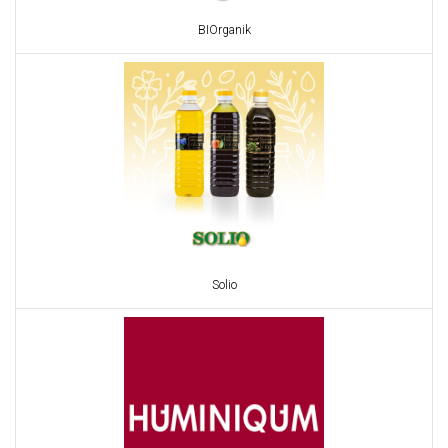
BIOrganik
Solio