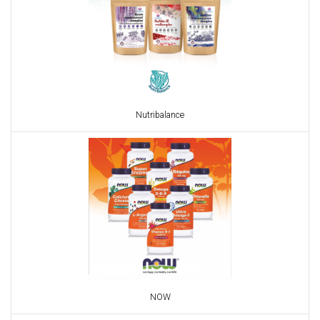
Nutribalance
NOW