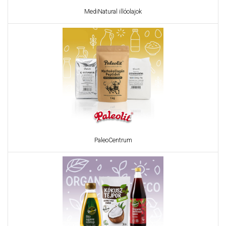
MediNatural illóolajok
PaleoCentrum