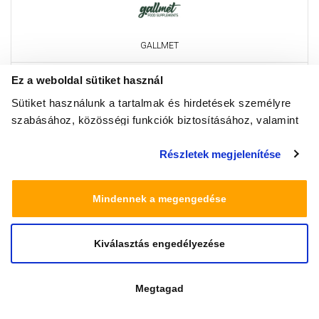
GALLMET
Ez a weboldal sütiket használ
Sütiket használunk a tartalmak és hirdetések személyre
szabásához, közösségi funkciók biztosításához, valamint
weboldalforgalmunk elemzéséhez. Ezenkívül közösségi
Részletek megjelenítése
média-, hirdető- és elemező partnereinkkel megosztjuk az
Ön weboldalhasználatra vonatkozó adatait, akik
kombinálhatják az adatokat más olyan adatokkal,
Mindennek a megengedése
amelyeket Ön adott meg számukra vagy az Ön által
használt más szolgáltatásokból gyűjtöttek.
Masszázs Manufaktúra
Kiválasztás engedélyezése
Megtagad