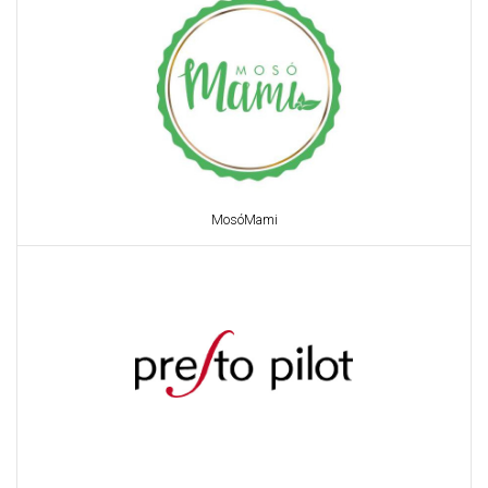
MosóMami