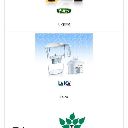
Biopont
Laica