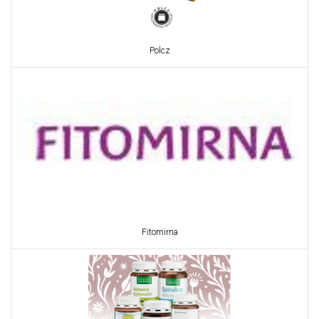
Polcz
Fitomirna