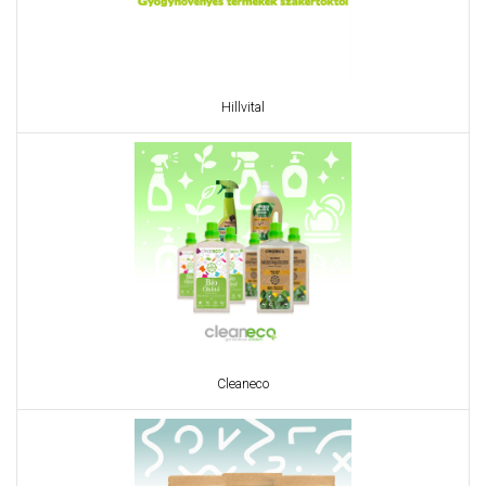
Hillvital
Cleaneco