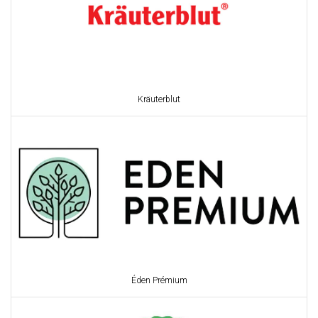
Kräuterblut
Éden Prémium