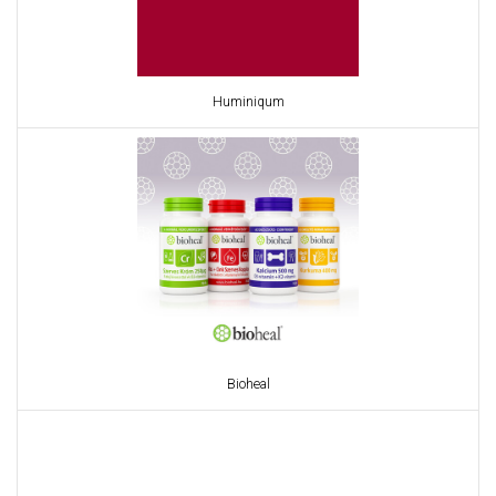
Huminiqum
Bioheal