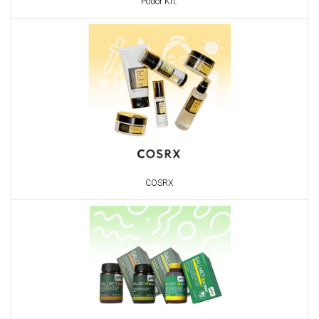
Pödör Kft.
COSRX