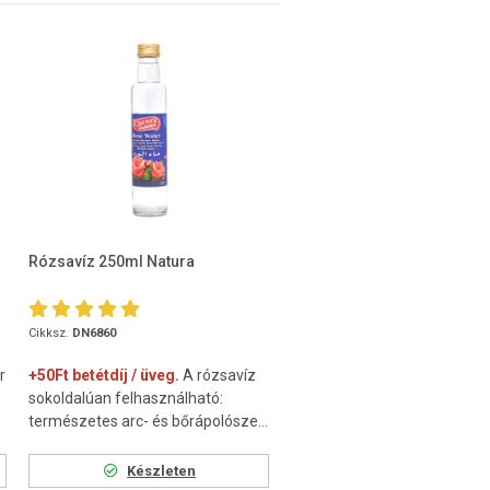
Rózsavíz 250ml Natura
Cikksz.
DN6860
r
+50Ft betétdíj / üveg.
A rózsavíz
sokoldalúan felhasználható:
természetes arc- és bőrápolósze...
Készleten