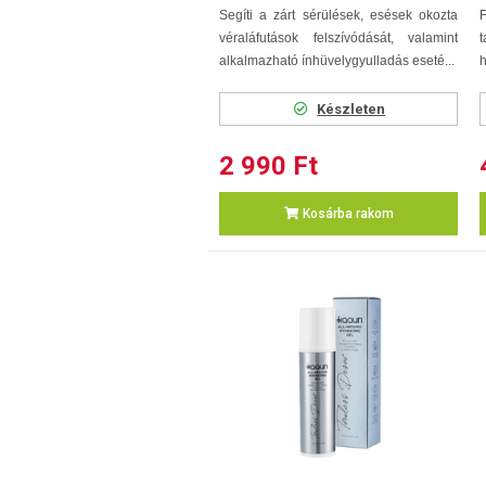
Segíti a zárt sérülések, esések okozta
véraláfutások felszívódását, valamint
t
alkalmazható ínhüvelygyulladás eseté...
h
Készleten
2 990 Ft
Kosárba rakom