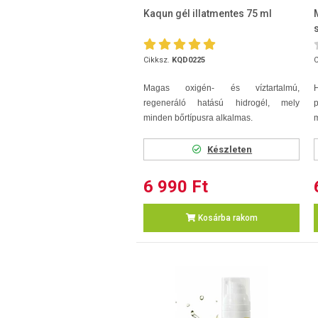
Kaqun gél illatmentes 75 ml
Cikksz.
KQD0225
C
Magas oxigén- és víztartalmú,
regeneráló hatású hidrogél, mely
minden bőrtípusra alkalmas.
m
Készleten
6 990 Ft
Kosárba rakom