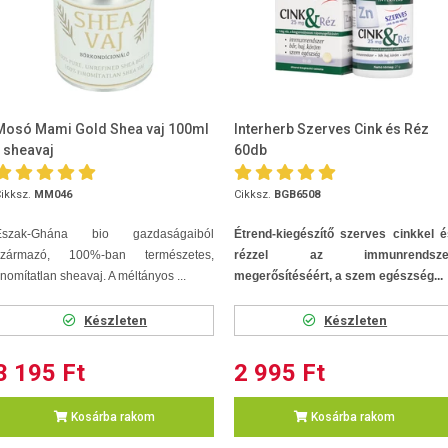
Mosó Mami Gold Shea vaj 100ml
Interherb Szerves Cink és Réz
- sheavaj
60db
ikksz.
MM046
Cikksz.
BGB6508
Észak-Ghána bio gazdaságaiból
Étrend-kiegészítő szerves cinkkel é
származó, 100%-ban természetes,
rézzel az immunrendsze
inomítatlan sheavaj. A méltányos ...
megerősítéséért, a szem egészség...
Készleten
Készleten
3 195 Ft
2 995 Ft
Kosárba rakom
Kosárba rakom