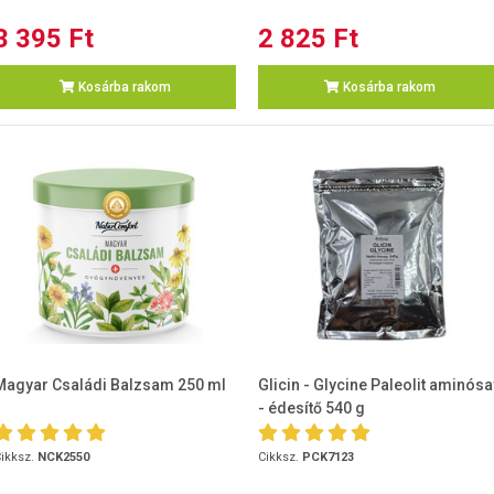
3 395 Ft
2 825 Ft
Kosárba rakom
Kosárba rakom
Magyar Családi Balzsam 250 ml
Glicin - Glycine Paleolit aminósa
- édesítő 540 g
ikksz.
NCK2550
Cikksz.
PCK7123