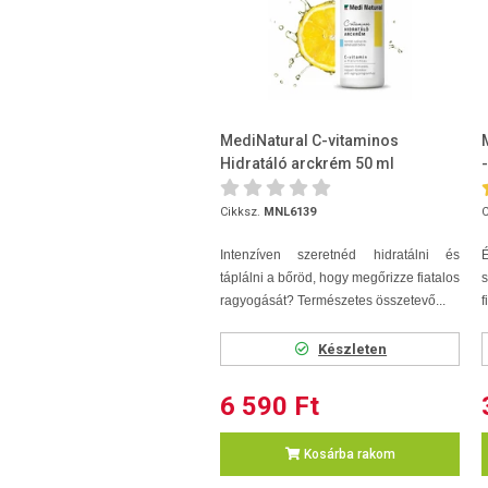
MediNatural C-vitaminos
Hidratáló arckrém 50 ml
Cikksz.
MNL6139
C
Intenzíven szeretnéd hidratálni és
táplálni a bőröd, hogy megőrizze fiatalos
ragyogását? Természetes összetevő...
f
Készleten
6 590 Ft
Kosárba rakom