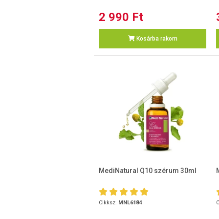
2 990 Ft
Kosárba rakom
MediNatural Q10 szérum 30ml
Cikksz.
MNL6184
C