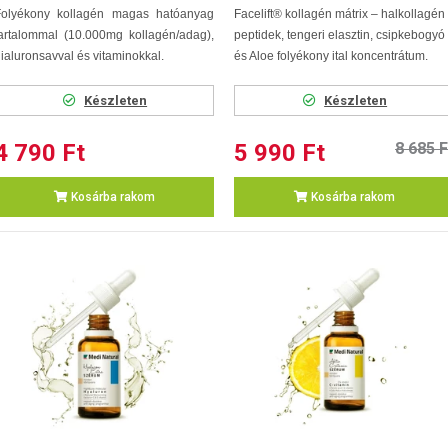
Folyékony kollagén magas hatóanyag
Facelift® kollagén mátrix – halkollagén
artalommal (10.000mg kollagén/adag),
peptidek, tengeri elasztin, csipkebogyó
ialuronsavval és vitaminokkal.
és Aloe folyékony ital koncentrátum.
Készleten
Készleten
4 790 Ft
5 990 Ft
8 685 F
Kosárba rakom
Kosárba rakom