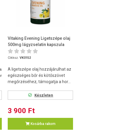
Vitaking Evening Ligetszépe olaj
500mg lágyzselatin kapszula
100db
Cikksz.
VK0152
A ligetszépe olaj hozzájárulhat az
s
egészséges bőr és kötőszövet
r
megőrzéséhez, támogatja a hor...
Készleten
3 900 Ft
Kosárba rakom