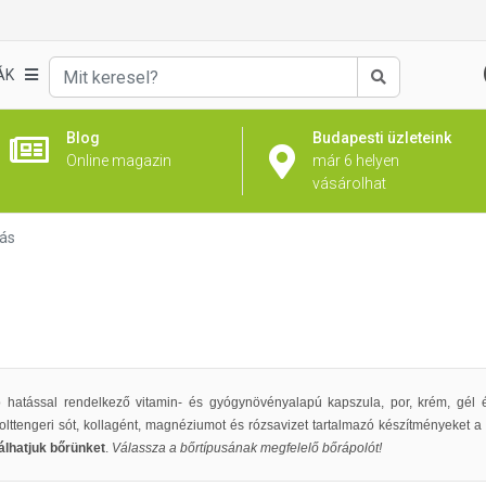
ÁK
Keresés
Blog
Budapesti üzleteink
Online magazin
már 6 helyen
vásárolhat
ás
hatással rendelkező vitamin- és gyógynövényalapú kapszula, por, krém, gél és o
holttengeri sót, kollagént, magnéziumot és rózsavizet tartalmazó készítményeket a
lálhatjuk bőrünket
.
Válassza a bőrtípusának megfelelő bőrápolót!