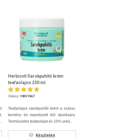
Herbiovit Sarokpuhító krém
teafaolajos 250 ml
Cikksz.
HBV7467
l
Teafaolajos sarokpuhító krém a száraz,
,
kemény és repedezett bőr ápolására.
.
Természetes teafaolajat és 10% ureá...
Készleten