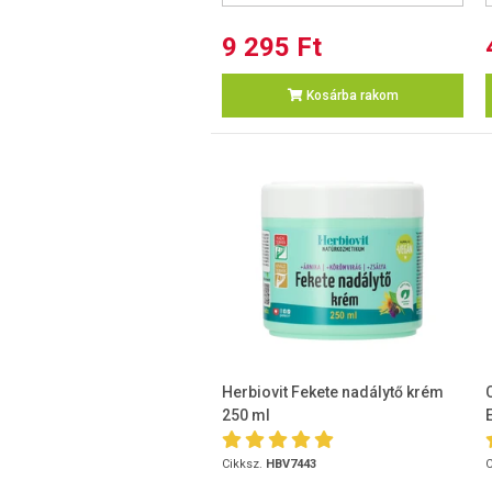
9 295 Ft
Kosárba rakom
Herbiovit Fekete nadálytő krém
250 ml
Cikksz.
HBV7443
C