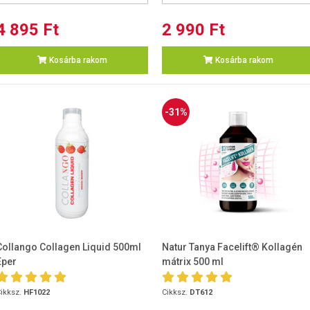
4 895 Ft
2 990 Ft
Kosárba rakom
Kosárba rakom
-31%
Collango Collagen Liquid 500ml
Natur Tanya Facelift® Kollagén
Eper
mátrix 500 ml
ikksz.
HF1022
Cikksz.
DT612