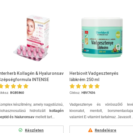
Interherb Kollagén & Hyaluronsav
Herbiovit Vadgesztenyés
Szépségformula INTENSE
lábkrém 250 ml
tabletta 30db
ikksz.
BGB5860
Cikksz.
HBV7436
omplex készítmény, amely nagydózisú,
Vadgesztenye és vörösszőlő levé
biohasznosulású hidrolizált
kollagén
kivonatot, mentolt, borsmentaolajat
eptid és hialuronsav
mellett tart...
valamint E-vitamint tartalmaz. Javasolt ..
Készleten
Rendelésre