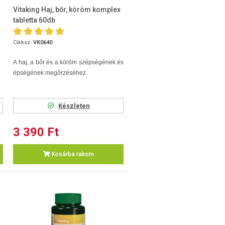
Vitaking Haj, bőr, köröm komplex
tabletta 60db
Cikksz.
VK0640
A haj, a bőr és a köröm szépségének és
épségének megőrzéséhez.
Készleten
3 390 Ft
Kosárba rakom