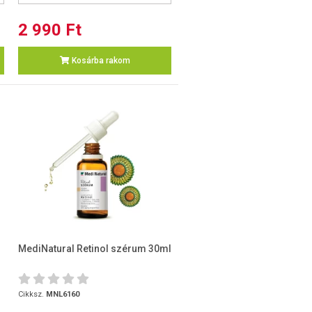
2 990 Ft
Kosárba rakom
MediNatural Retinol szérum 30ml
Cikksz.
MNL6160