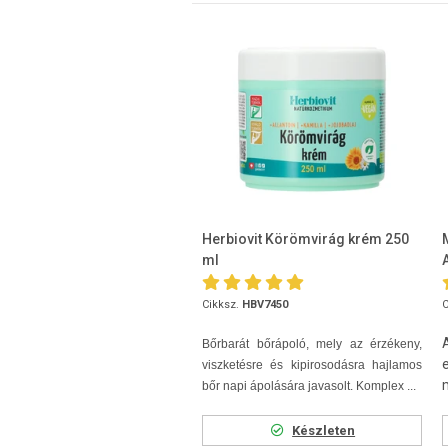
Herbiovit Körömvirág krém 250
ml
Cikksz.
HBV7450
C
Bőrbarát bőrápoló, mely az érzékeny,
viszketésre és kipirosodásra hajlamos
bőr napi ápolására javasolt. Komplex ...
Készleten