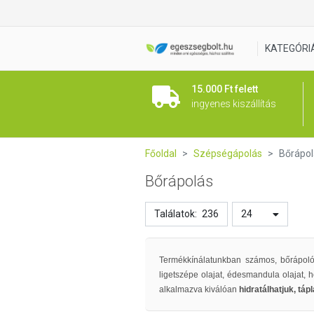
KATEGÓRI
15.000 Ft felett
ingyenes kiszállítás
Főoldal
Szépségápolás
Bőrápol
Bőrápolás
Találatok:
236
24
Termékkínálatunkban számos, bőrápoló 
ligetszépe olajat, édesmandula olajat, 
alkalmazva kiválóan
hidratálhatjuk, táp