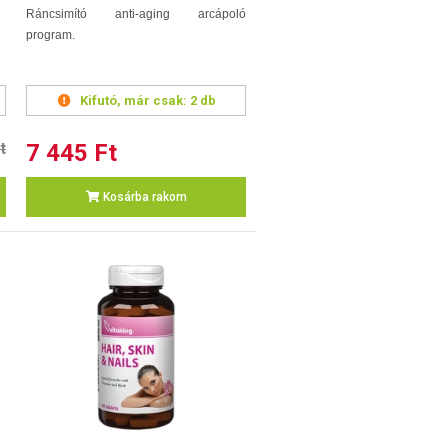
Ráncsimító anti-aging arcápoló
program.
Kifutó, már csak:
2 db
t
7 445 Ft
Kosárba rakom