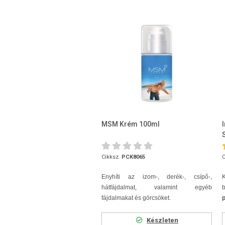
MSM Krém 100ml
Cikksz.
PCK8065
C
Enyhíti az izom-, derék-, csípő-,
K
hátfájdalmat, valamint egyéb
fájdalmakat és görcsöket.
p
Készleten