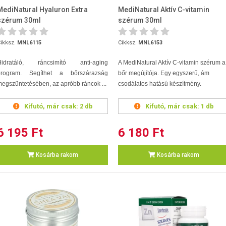
MediNatural Hyaluron Extra
MediNatural Aktív C-vitamin
szérum 30ml
szérum 30ml
ikksz.
MNL6115
Cikksz.
MNL6153
Hidratáló, ráncsimító anti-aging
A MediNatural Aktív C-vitamin szérum a
program. Segíthet a bőrszárazság
bőr megújítója. Egy egyszerű, ám
egszüntetésében, az apróbb ráncok ...
csodálatos hatású készítmény.
Kifutó, már csak:
2 db
Kifutó, már csak:
1 db
6 195 Ft
6 180 Ft
Kosárba rakom
Kosárba rakom