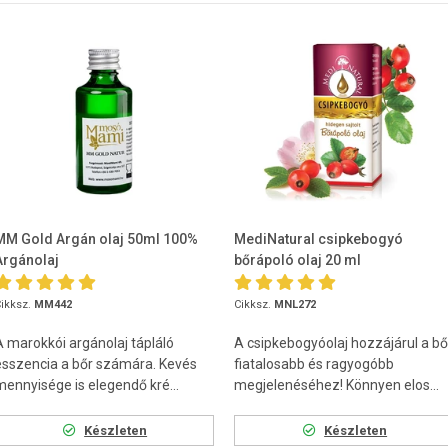
MM Gold Argán olaj 50ml 100%
MediNatural csipkebogyó
Argánolaj
bőrápoló olaj 20 ml
ikksz.
MM442
Cikksz.
MNL272
A marokkói argánolaj tápláló
A csipkebogyóolaj hozzájárul a bő
esszencia a bőr számára. Kevés
fiatalosabb és ragyogóbb
mennyisége is elegendő kré...
megjelenéséhez! Könnyen elos...
Készleten
Készleten