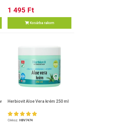
1 495 Ft
Kosárba rakom
v
Herbiovit Aloe Vera krém 250 ml
Cikksz.
HBV7474