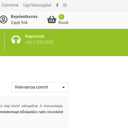
Üzleteink
Ügyfélszolgálat
Bejelentkezés
0
Kosár
Saját fiók
Kapcsolat
+36-1-255-0555
Relevancia szerint
laj közül válogathat. A ricinusolajat,
mindennapi bőrápolási rutin részeként