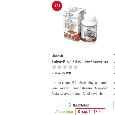
-13%
Jutavit
Fahéj+Króm+Gyömbér+Kapormag
120 db Filmtabletta
Cikksz.
JV3915
C
Étrend-kiegészítő készítmény a normál
T
vércukorszint támogatására. Magában
foglal szerves krómot, fahéj-, gyömb...
t
Készleten
Akció lejár:
0 nap, 14:13:19