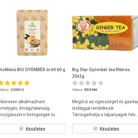
BioMenü BIO GYÖMBÉR őrölt 60 g
Big Star Gyömbér tea filteres
20x2g
ikksz.
CIO5512
Cikksz.
BSS946
Sikeresen alkalmazható
Megőrzi az egészséget és gazda
émelygés, étvágytalanság,
ízvilággal rendelkezik.
mozgásszervi betegségek tü...
Támogathatja a tápanyagok fels..
Készleten
Készleten