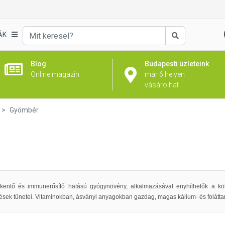
ÁK
Keresés
Blog
Budapesti üzleteink
Online magazin
már 6 helyen
vásárolhat
Gyömbér
kentő és immunerősítő hatású gyógynövény, alkalmazásával enyhíthetők a köhö
k tünetei. Vitaminokban, ásványi anyagokban gazdag, magas kálium- és foláttar