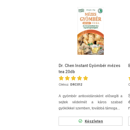
Dr. Chen Instant Gyömbér mézes
tea 20db
Cikksz.
DRC012
C
A gyömbér antioxidánsként elősegíti a
sejtek védelmét a káros szabad
gyökökkel szemben, továbbá támoga...
Készleten