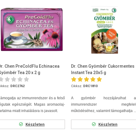
Dr. Chen PreColdFlu Echinacea
Dr. Chen Gyömbér Cukormentes
Gyömbér Tea 20 x 2 g
Instant Tea 20x5 g
ikksz.
DRC2762
Cikksz.
DRC1810
ámogatja az immunrendszer és a felső
A gyömbér hozzájárulhat a
légutak egészségét. Magas aromaolaj-
immunrendszer megfelel
artalma miatt inhalálásra is javasolt.
működéséhez, valamint támogathatja ..
Készleten
Készleten