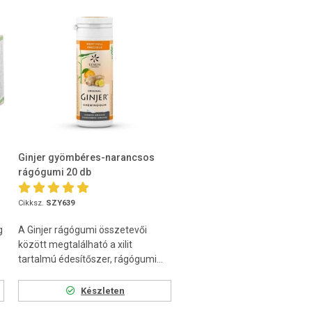
Ginjer gyömbéres-narancsos
rágógumi 20 db
Cikksz.
SZY639
g
A Ginjer rágógumi összetevői
között megtalálható a xilit
.
tartalmú édesítőszer, rágógumi...
Készleten