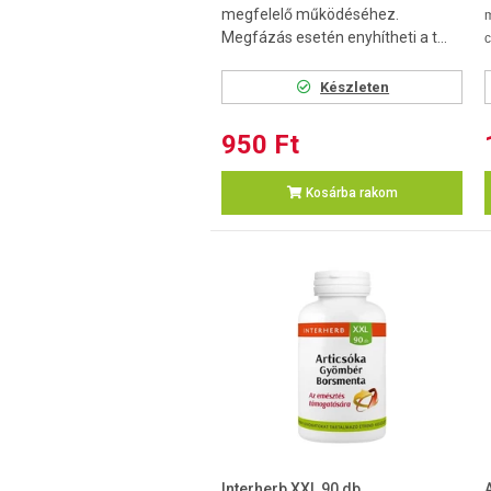
megfelelő működéséhez.
Megfázás esetén enyhítheti a t...
Készleten
950 Ft
Kosárba rakom
Interherb XXL 90 db