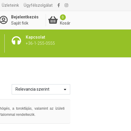
Üzleteink
Ügyfélszolgálat
Bejelentkezés
0
Kosár
Saját fiók
Kapcsolat
+36-1-255-0555
Relevancia szerint
gés, a torokfájás, valamint az ízületi
talommal rendelkezik.