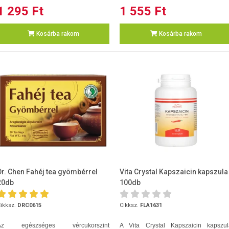
1 295 Ft
1 555 Ft
Kosárba rakom
Kosárba rakom
Dr. Chen Fahéj tea gyömbérrel
Vita Crystal Kapszaicin kapszula
20db
100db
ikksz.
DRC0615
Cikksz.
FLA1631
Az egészséges vércukorszint
A Vita Crystal Kapszaicin kapszul