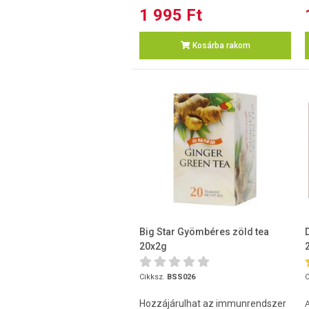
1 995 Ft
Kosárba rakom
Big Star Gyömbéres zöld tea
20x2g
Cikksz.
BSS026
C
Hozzájárulhat az immunrendszer