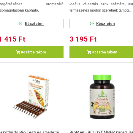
megőrzéséhez. Aromazáró
ideális választás azok számára, aki
csomagolásban kapható.
természetes módon szeretnék támog...
Készleten
Készleten
1 415 Ft
3 195 Ft
Kosárba rakom
Kosárba rakom
Arkofluids Bio Testi és szellemi
BioMenü BIO GYÖMBÉR kapszul