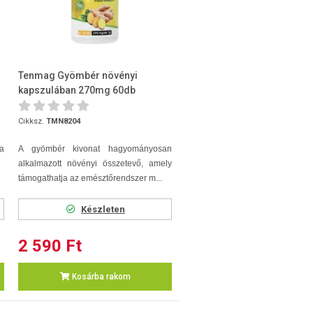
Tenmag Gyömbér növényi
kapszulában 270mg 60db
Cikksz.
TMN8204
a
A gyömbér kivonat hagyományosan
alkalmazott növényi összetevő, amely
támogathatja az emésztőrendszer m...
Készleten
2 590 Ft
Kosárba rakom