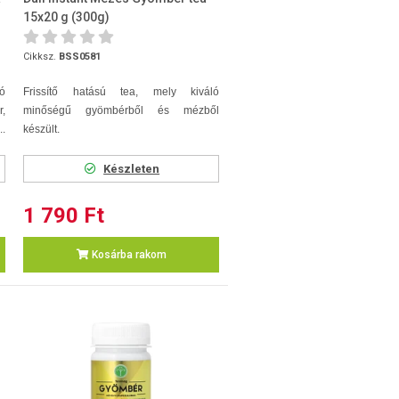
15x20 g (300g)
Cikksz.
BSS0581
zó
Frissítő hatású tea, mely kiváló
r,
minőségű gyömbérből és mézből
..
készült.
Készleten
1 790 Ft
Kosárba rakom