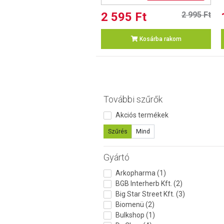
2 595 Ft
2 995 Ft
Kosárba rakom
További szűrők
Akciós termékek
Szűrés
Mind
Gyártó
Arkopharma (1)
BGB Interherb Kft. (2)
Big Star Street Kft. (3)
Biomenü (2)
Bulkshop (1)