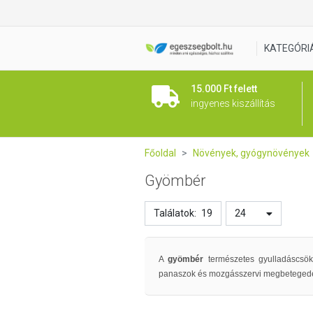
KATEGÓRI
15.000 Ft felett
ingyenes kiszállítás
Főoldal
Növények, gyógynövények
Gyömbér
Találatok:
19
24
A
gyömbér
természetes gyulladáscsök
panaszok és mozgásszervi megbetegedése