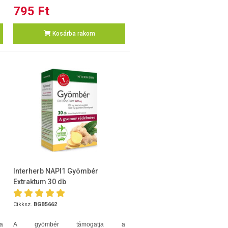
795 Ft
Kosárba rakom
Interherb NAPI1 Gyömbér
Extraktum 30 db
Cikksz.
BGB5662
a
A gyömbér támogatja a