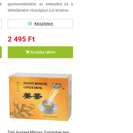
k
gyomorműködést, az emésztést és a
bélműködést. Hozzájárul a jó közérze...
Készleten
2 495 Ft
Kosárba rakom
a
Dali Instant Mézes Gyömbér tea