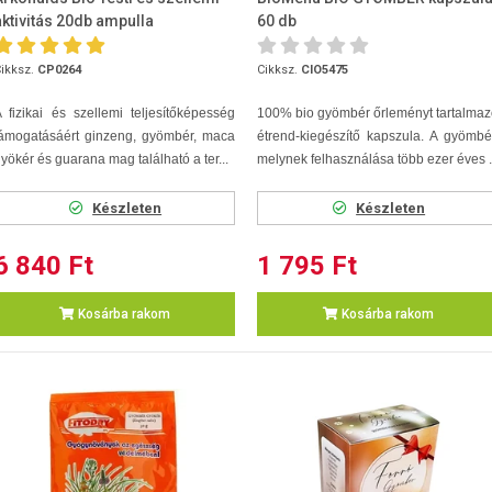
aktivitás 20db ampulla
60 db
ikksz.
CP0264
Cikksz.
CIO5475
 fizikai és szellemi teljesítőképesség
100% bio gyömbér őrleményt tartalma
támogatásáért ginzeng, gyömbér, maca
étrend-kiegészítő kapszula. A gyömbé
yökér és guarana mag található a ter...
melynek felhasználása több ezer éves .
Készleten
Készleten
6 840 Ft
1 795 Ft
Kosárba rakom
Kosárba rakom