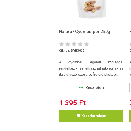
Nature7 Gyömbérpor 250g
Cikksz.
DYB3022
C
A gyömbér egyedi ízvilággal
rendelkezik, és felhasználható ételek és
italok fűszerezésére. Íze erőteljes, e...
f
Készleten
1 395 Ft
Kosárba rakom