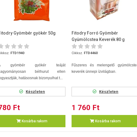
Fitodry Gyömbér gyökér 50g
Fitodry Forró Gyömbér
Gyümölcstea Keverék 80 g
ikksz.
FTD1940
Cikksz.
FTD4460
A gyömbér gyökér teáját
Fűszeres és melengető gyümölcste
hagyományosan bélhurut ellen
keverék ünnepi ízvilágban.
ogyasztják, hatásosnak bizonyulhat t...
Készleten
Készleten
780 Ft
1 760 Ft
Kosárba rakom
Kosárba rakom