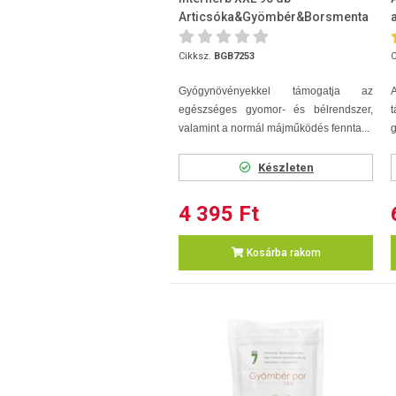
Articsóka&Gyömbér&Borsmenta
Cikksz.
BGB7253
C
Gyógynövényekkel támogatja az
A
egészséges gyomor- és bélrendszer,
valamint a normál májműködés fennta...
g
Készleten
4 395 Ft
Kosárba rakom