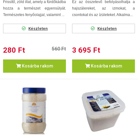
Frissítő, zöld illat, amely a fürdőkádba
Ez az összetevő befolyásolhatja a
hozza a természet egyensúlyát.
hajszálereket, az izmokat, a
Természetes fenyőolajjal, valamint ...
csontokat és az ízületeket. Alkalma...
Készleten
Készleten
280 Ft
560 Ft
3 695 Ft
Kosárba rakom
Kosárba rakom