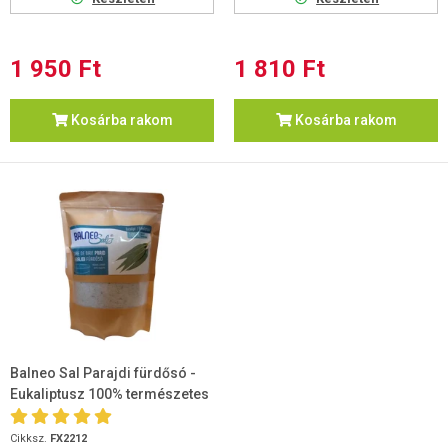
1 950 Ft
1 810 Ft
Kosárba rakom
Kosárba rakom
Balneo Sal Parajdi fürdősó -
Eukaliptusz 100% természetes
1000g
Cikksz.
FX2212