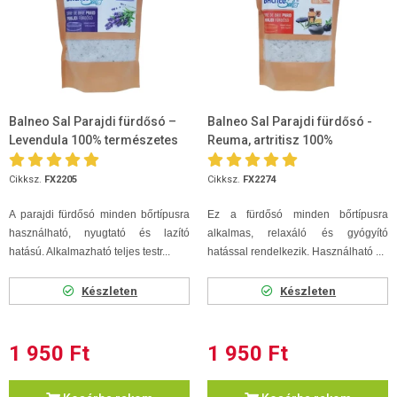
Balneo Sal Parajdi fürdősó –
Balneo Sal Parajdi fürdősó -
Levendula 100% természetes
Reuma, artritisz 100%
1000g
természetes 1000g
Cikksz.
FX2205
Cikksz.
FX2274
A parajdi fürdősó minden bőrtípusra
Ez a fürdősó minden bőrtípusra
használható, nyugtató és lazító
alkalmas, relaxáló és gyógyító
hatású. Alkalmazható teljes testr...
hatással rendelkezik. Használható ...
Készleten
Készleten
1 950 Ft
1 950 Ft