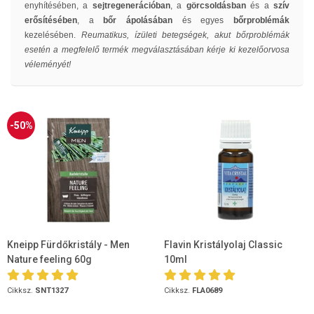
enyhítésében, a
sejtregenerációban
, a
görcsoldásban
és a
szív
erősítésében
, a
bőr ápolásában
és egyes
bőrproblémák
kezelésében.
Reumatikus, ízületi betegségek, akut bőrproblémák
esetén a megfelelő termék megválasztásában kérje ki kezelőorvosa
véleményét!
-50%
Kneipp Fürdőkristály - Men
Flavin Kristályolaj Classic
Nature feeling 60g
10ml
Cikksz.
SNT1327
Cikksz.
FLA0689