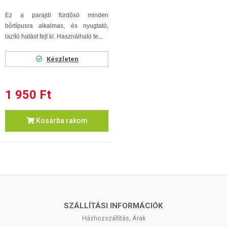
Ez a parajdi fürdősó minden
bőrtípusra alkalmas, és nyugtató,
lazító hatást fejt ki. Használható te...
Készleten
1 950 Ft
Kosárba rakom
SZÁLLÍTÁSI INFORMÁCIÓK
Házhozszállítás, Árak