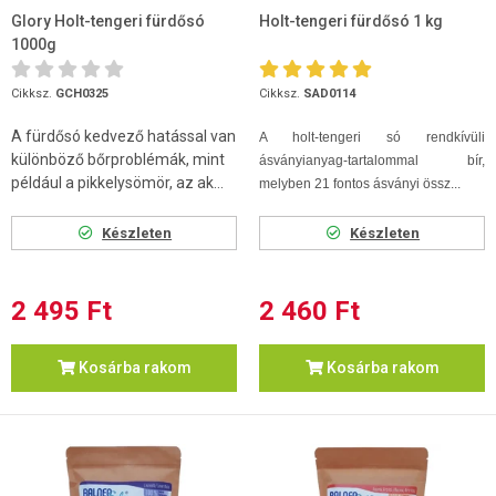
Glory Holt-tengeri fürdősó
Holt-tengeri fürdősó 1 kg
1000g
Cikksz.
GCH0325
Cikksz.
SAD0114
A fürdősó kedvező hatással van
A holt-tengeri só rendkívüli
különböző bőrproblémák, mint
ásványianyag-tartalommal bír,
például a pikkelysömör, az ak...
melyben 21 fontos ásványi össz...
Készleten
Készleten
2 495 Ft
2 460 Ft
Kosárba rakom
Kosárba rakom