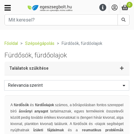
0
Kere
Főoldal
Szépségápolás
Fürdősók, fürdőolajok
Fürdősók, fürdőolajok
Találatok szűkítése
Relevancia szerint
A
fürdősók
és
fürdőolajok
számos, a bőrápolásban fontos szereppel
bíró
ásványi anyagot
tartalmaznak, egyes termékeink összetevői
között pedig további értékes kivonatokat is (tengeri hínár kivonat, alga
kivonat, plankton kivonat) találunk. A fürdősók és -olajok segítséget
nyújthatnak
ízületi fájdalmak
és a
reumatikus problémák