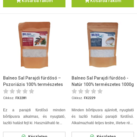
Kosárba rakom
Kosárba rakom
Balneo Sal Parajdi fürdősó –
Balneo Sal Parajdi fürdősó -
Pszoriázis 100% természetes
Natúr 100% természetes 1000g
1000g
Cikksz.
FX2281
Cikksz.
FX2229
Ez a parajdi fürdősó minden
Minden bőrtípusra ajánlott, nyugtató
bőrtípusra alkalmas, és nyugtató,
és lazító hatású parajdi fürdősó.
lazító hatást fejt ki. Használható te...
Alkalmazható teljes testre, illetve ré...
Készleten
Készleten