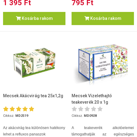
1 395 Ft
795 Ft
Kosárba rakom
Kosárba rakom
Mecsek Akácvirág tea 25x1,2g
Mecsek Vizelethajtó
teakeverék 20 x 1g
Cikksz.
MD2519
Cikksz.
MD0928
Az akácvirág tea különösen hatékony
A teakeverék alkotóelemei
lehet a refluxos panaszok
támogathatják az egészséges