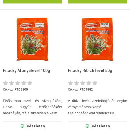
Fitodry Áfonyalevél 100g
Fitodry Ribizli levél 50g
Cikksz.
FTD2800
Cikksz.
FTD1582
Elsősorban szél- és vízhajtóként,
A ribizli levél vizelethajtó és enyhe
illetve húgyúti fertőtlenítőként
vérnyomáscsökkentő
használják, teája sikeresen alkalm...
tulajdonságokkal rendelkezik.
Készleten
Készleten