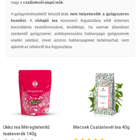
vagy a
csalánlevél-alapú teák
.
A gyógynövényekből készült teák
nem helyettesítik a gyógyszeres
kezelést
. A
vízhajtó tea
kúraszerű fogyasztása előtt érdemes
konzultálnia kezelőorvosával, kiváltképp, ha vannak állandóan
szedendő gyógyszerei: antidepresszáns hatóanyagú gyógyszerek
esetén például, mivel azonos hatóanyagokat tartalmazhat, nem
ajánlott az orbáncfű tea fogyasztása.
Ukko tea Méregtelenítő
Mecsek Csalánlevél tea 40g
teakeverék 140g