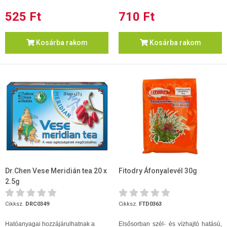
525 Ft
710 Ft
Kosárba rakom
Kosárba rakom
Dr.Chen Vese Meridián tea 20 x
Fitodry Áfonyalevél 30g
2.5g
Cikksz.
DRC0349
Cikksz.
FTD0363
Hatóanyagai hozzájárulhatnak a
Elsősorban szél- és vízhajtó hatású,