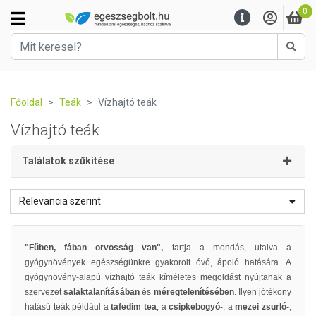
0
Kere
Főoldal
Teák
Vízhajtó teák
Vízhajtó teák
Találatok szűkítése
Relevancia szerint
"Fűben, fában orvosság van",
tartja a mondás, utalva a
gyógynövények egészségünkre gyakorolt óvó, ápoló hatására. A
gyógynövény-alapú vízhajtó teák kíméletes megoldást nyújtanak a
szervezet
salaktalanításában
és
méregtelenítésében
. Ilyen jótékony
hatású teák például a
tafedim tea
, a
csipkebogyó
-, a
mezei zsurló-
,