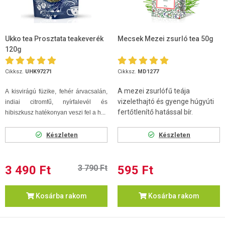
Ukko tea Prosztata teakeverék
Mecsek Mezei zsurló tea 50g
120g
Cikksz.
UHK97271
Cikksz.
MD1277
A mezei zsurlófű teája
A kisvirágú füzike, fehér árvacsalán,
vizelethajtó és gyenge húgyúti
indiai citromfű, nyírfalevél és
fertőtlenítő hatással bír.
hibiszkusz hatékonyan veszi fel a h...
Készleten
Készleten
3 490 Ft
3 790 Ft
595 Ft
Kosárba rakom
Kosárba rakom