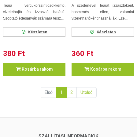
Teája vércukorszint-csökkentő,
A szederlevél teáját izzasztóként,
vizelethajtó és izzasztó hatású.
hasmenés ellen, valamint
Szoptató édesanyák számára tejsz...
vizelethajtóként használják. Eze...
Készleten
Készleten
380 Ft
360 Ft
Kosárba rakom
Kosárba rakom
Első
1
2
Utolsó
SZÁLLÍTÁSI INFORMÁCIÓK