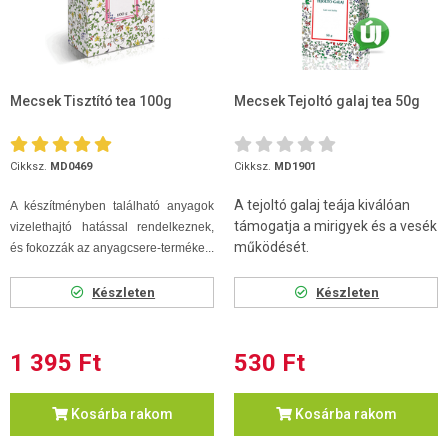
Mecsek Tisztító tea 100g
Mecsek Tejoltó galaj tea 50g
Cikksz.
MD0469
Cikksz.
MD1901
A tejoltó galaj teája kiválóan
A készítményben található anyagok
támogatja a mirigyek és a vesék
vizelethajtó hatással rendelkeznek,
működését.
és fokozzák az anyagcsere-terméke...
Készleten
Készleten
1 395 Ft
530 Ft
Kosárba rakom
Kosárba rakom