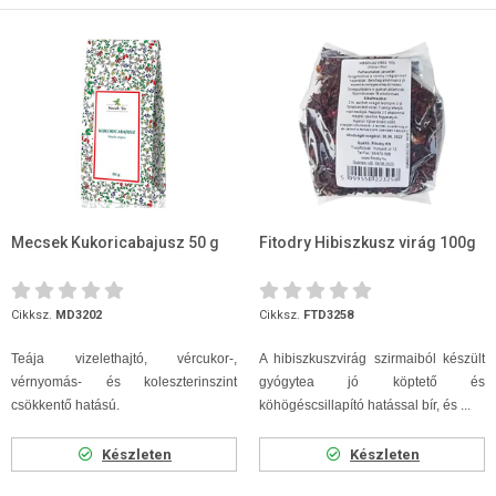
Mecsek Kukoricabajusz 50 g
Fitodry Hibiszkusz virág 100g
Cikksz.
MD3202
Cikksz.
FTD3258
Teája vizelethajtó, vércukor-,
A hibiszkuszvirág szirmaiból készült
vérnyomás- és koleszterinszint
gyógytea jó köptető és
csökkentő hatású.
köhögéscsillapító hatással bír, és ...
Készleten
Készleten