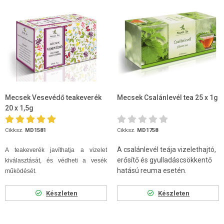
Mecsek Vesevédő teakeverék
Mecsek Csalánlevél tea 25 x 1g
20 x 1,5g
Cikksz.
MD1581
Cikksz.
MD1758
A csalánlevél teája vizelethajtó,
A teakeverék javíthatja a vizelet
erősítő és gyulladáscsökkentő
kiválasztását, és védheti a vesék
hatású reuma esetén.
működését.
Készleten
Készleten