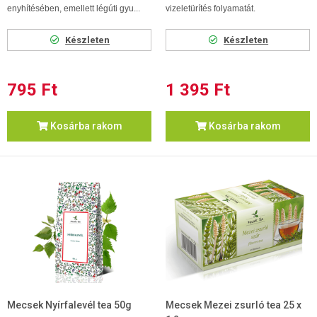
enyhítésében, emellett légúti gyu...
vizeletürítés folyamatát.
Készleten
Készleten
795 Ft
1 395 Ft
Kosárba rakom
Kosárba rakom
Mecsek Nyírfalevél tea 50g
Mecsek Mezei zsurló tea 25 x