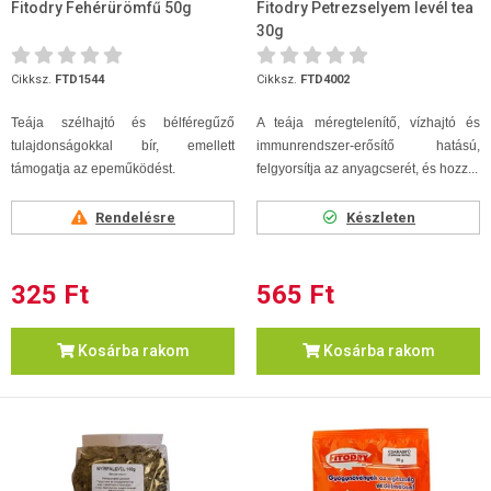
Fitodry Fehérürömfű 50g
Fitodry Petrezselyem levél tea
30g
Cikksz.
FTD1544
Cikksz.
FTD4002
Teája szélhajtó és bélféregűző
A teája méregtelenítő, vízhajtó és
tulajdonságokkal bír, emellett
immunrendszer-erősítő hatású,
támogatja az epeműködést.
felgyorsítja az anyagcserét, és hozz...
Rendelésre
Készleten
325 Ft
565 Ft
Kosárba rakom
Kosárba rakom