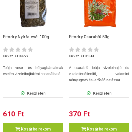
Fitodry Nyírfalevél 100g
Fitodry Csarabfű 50g
Cikksz.
FTD3777
Cikksz.
FTD1513
Teája vese- és hólyagbántalmak
A csarabfű teája vizelethajtó és
esetén vizelethajtóként használható.
vizeletfertőtlenítő, valamint
bélnyugtató és -erősítő hatással ...
Készleten
Készleten
610 Ft
370 Ft
Kosárba rakom
Kosárba rakom