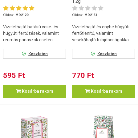
1,2g
Cikksz.
MD2120
Cikksz.
MD2151
Vizelethajtó hatású vese- és
Vizelethajtó és enyhe húgyúti
húgyúti fertőzések, valamint
fertőtlenítő, valamint
reumás panaszok esetén.
vesekőhajtó tulajdonságokka...
Készleten
Készleten
595 Ft
770 Ft
Kosárba rakom
Kosárba rakom