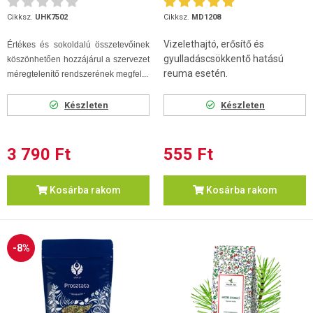
Cikksz.
UHK7502
Cikksz.
MD1208
Vizelethajtó, erősítő és
Értékes és sokoldalú összetevőinek
gyulladáscsökkentő hatású
köszönhetően hozzájárul a szervezet
reuma esetén.
méregtelenítő rendszerének megfel...
Készleten
Készleten
3 790 Ft
555 Ft
Kosárba rakom
Kosárba rakom
-8%