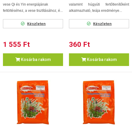
vese Qi és Yin energiájának
valamint húgyúti fertőtlenítőként
feltöltéséhez, a vese tisztításához, é...
alkalmazható, teája eredménye...
Készleten
Készleten
1 555 Ft
360 Ft
Kosárba rakom
Kosárba rakom