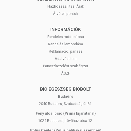
Házhozszállítás, Árak
Átvételi pontok
INFORMÁCIÓK
Rendelés módosítása
Rendelés lemondása
Reklamáció, panasz
Adatvédelem
Panaszkezelési szabályzat
ÁSZF
BIO EGÉSZSÉG BIOBOLT
Budaörs
2040 Budaörs, Szabadság út 61.
Fény utcai piac (Príma kijáratánál)
1024 Budapest, Lövőház utca 12.
Pólus Center (Pólus patikával szemben)