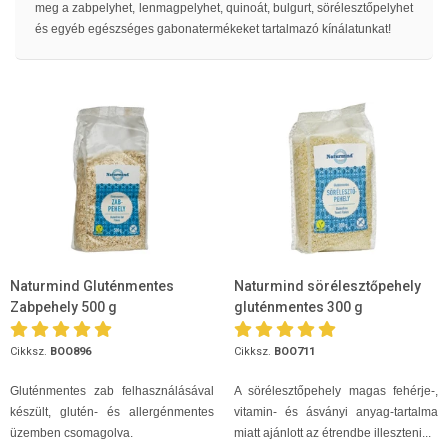
meg a zabpelyhet, lenmagpelyhet, quinoát, bulgurt, sörélesztőpelyhet
és egyéb egészséges gabonatermékeket tartalmazó kínálatunkat!
Naturmind Gluténmentes
Naturmind sörélesztőpehely
Zabpehely 500 g
gluténmentes 300 g
Cikksz.
BOO896
Cikksz.
BOO711
Gluténmentes zab felhasználásával
A sörélesztőpehely magas fehérje-,
készült, glutén- és allergénmentes
vitamin- és ásványi anyag-tartalma
üzemben csomagolva.
miatt ajánlott az étrendbe illeszteni...