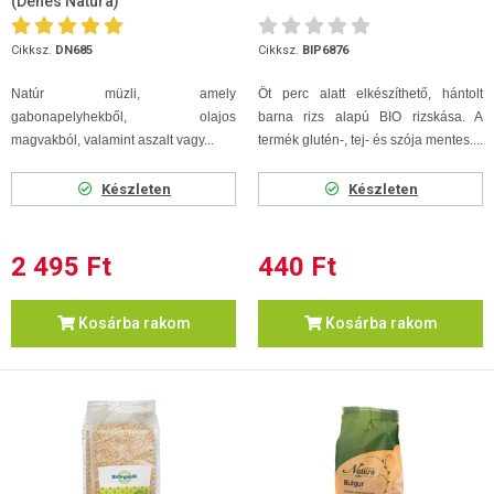
(Dénes Natura)
Cikksz.
DN685
Cikksz.
BIP6876
Natúr müzli, amely
Öt perc alatt elkészíthető, hántolt
gabonapelyhekből, olajos
barna rizs alapú BIO rizskása. A
magvakból, valamint aszalt vagy...
termék glutén-, tej- és szója mentes....
Készleten
Készleten
2 495 Ft
440 Ft
Kosárba rakom
Kosárba rakom