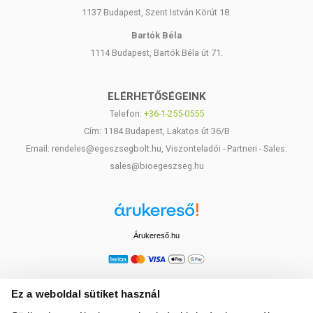
1137 Budapest, Szent István Körút 18.
Bartók Béla
1114 Budapest, Bartók Béla út 71.
ELÉRHETŐSÉGEINK
Telefon:
+36-1-255-0555
Cím: 1184 Budapest, Lakatos út 36/B
Email: rendeles@egeszsegbolt.hu, Viszonteladói - Partneri - Sales:
sales@bioegeszseg.hu
Árukereső.hu
Ez a weboldal sütiket használ