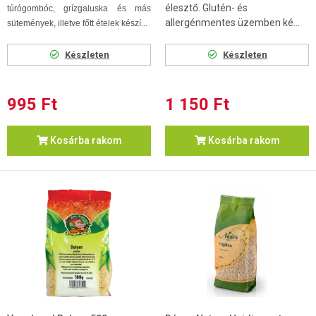
élesztő. Glutén- és
túrógombóc, grízgaluska és más
allergénmentes üzemben ké...
sütemények, illetve főtt ételek készí...
Készleten
Készleten
995 Ft
1 150 Ft
Kosárba rakom
Kosárba rakom