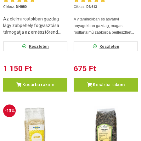
Cikksz.
DN880
Cikksz.
DN613
Az élelmi rostokban gazdag
A vitaminokban és ásványi
lágy zabpehely fogyasztása
anyagokban gazdag, magas
támogatja az emésztőrend...
rosttartalmú zabkorpa beilleszthet...
Készleten
Készleten
1 150 Ft
675 Ft
Kosárba rakom
Kosárba rakom
-13%