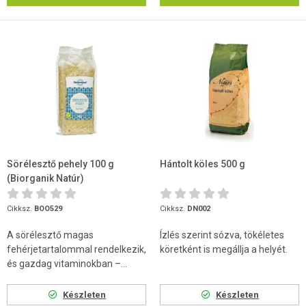
Sörélesztő pehely 100 g
Hántolt köles 500 g
(Biorganik Natúr)
Cikksz.
BOO529
Cikksz.
DN002
A sörélesztő magas
Ízlés szerint sózva, tökéletes
fehérjetartalommal rendelkezik,
köretként is megállja a helyét.
és gazdag vitaminokban –...
Készleten
Készleten