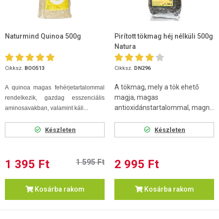
Naturmind Quinoa 500g
Pirított tökmag héj nélküli 500g
Natura
Cikksz.
BOO513
Cikksz.
DN296
A tökmag, mely a tök ehető
A quinoa magas fehérjetartalommal
magja, magas
rendelkezik, gazdag esszenciális
antioxidánstartalommal, magn...
aminosavakban, valamint káli...
Készleten
Készleten
1 395 Ft
1 595 Ft
2 995 Ft
Kosárba rakom
Kosárba rakom