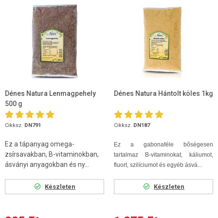
Dénes Natura Lenmagpehely
Dénes Natura Hántolt köles 1kg
500 g
Cikksz.
DN791
Cikksz.
DN187
Ez a tápanyag omega-
Ez a gabonaféle bőségesen
zsírsavakban, B-vitaminokban,
tartalmaz B-vitaminokat, káliumot,
ásványi anyagokban és ny...
fluort, szilíciumot és egyéb ásvá...
Készleten
Készleten