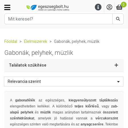
0
Kere
Főoldal
Élelmiszerek
Gabonák, pelyhek, müzlik
Gabonák, pelyhek, müzlik
Találatok szűkítése
Relevancia szerint
A
gabonafélék
az egészséges,
kiegyensúlyozott táplálkozás
elengedhetetlen kellékei. A különböző
teljes kiőrlésű
, vagy
zab-
alapú
pelyhek
és
müzlik
magas arányban tartalmaznak
összetett
szénhidrátokat
, amelyek jó hatással vannak a
vércukorszint
egészséges szinten való megtartására és az
anyagcserére
. Tekintse