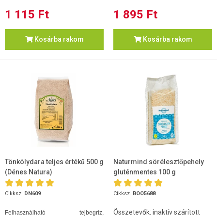
1 115 Ft
1 895 Ft
Kosárba rakom
Kosárba rakom
Tönkölydara teljes értékű 500 g
Naturmind sörélesztőpehely
(Dénes Natura)
gluténmentes 100 g
Cikksz.
DN609
Cikksz.
BOO5688
Összetevők: inaktív szárított
Felhasználható tejbegríz,