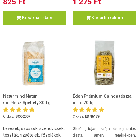
825 Ft
1 275 Ft
Kosárba rakom
Kosárba rakom
Naturmind Natúr
Éden Prémium Quinoa tészta
sörélesztőpehely 300 g
orsó 200g
Cikksz.
BOO2007
Cikksz.
EDN6179
Levesek, szószok, szendvicsek,
Glutén-, tojás-, szója- és tejmentes
tészták, rizsételek, főzelékek,
tészta, amely fehérjékben,