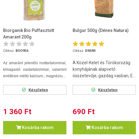
Biorganik Bio Puffasztott
Bulgur 500g (Dénes Natura)
Amarant 200g
Cikksz.
BOO956
Cikksz.
DN583
A Közel-Kelet és Törökország
Az amaránt jelentős rosttartalommal,
konyhájának alapvető
kimagasló vastartalommal, valamint
összetevője, gazdag vasban, E...
említésre méltó kalcium-, magnéziu...
Készleten
Készleten
1 360 Ft
690 Ft
Kosárba rakom
Kosárba rakom