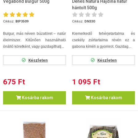
Vegabond Bulgur 500g
Dénes Natura Hajdina natur
hántolt 500g
Cikksz.
BIP3509
Cikksz.
DN330
Bulgur, más néven búzatöret – natúr
Kiemelkedő fehérjetartalma és
élelmiszer. Kitűnően használható
csekély zsírtartalma révén ez a
önálló köretként, vagy gazdagíthatj...
gabona kíméli a gyomrot. Gazdag...
Készleten
Készleten
675 Ft
1 095 Ft
Kosárba rakom
Kosárba rakom