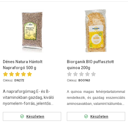
Dénes Natura Hántolt
Biorganik BIO puffasztott
Napraforgó 500 g
quinoa 200g
Cikksz.
DN272
Cikksz.
BOO963
A napraforgómag E- és B-
A quinoa magas fehérjetartalommal
vitaminokban gazdag, kiváló
rendelkezik, és gazdag esszenciális
nyomelem-forrás, jelentős...
aminosavakban, valamint káliumba...
Készleten
Készleten