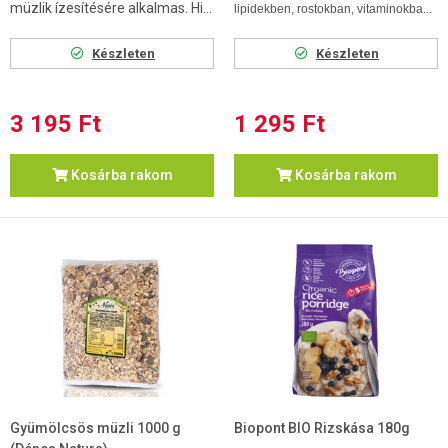
müzlik ízesítésére alkalmas. Hi...
lipidekben, rostokban, vitaminokba...
Készleten
Készleten
3 195 Ft
1 295 Ft
Kosárba rakom
Kosárba rakom
Gyümölcsös müzli 1000 g
Biopont BIO Rizskása 180g