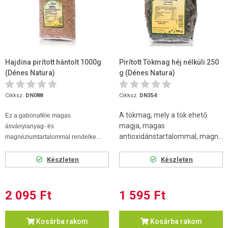
Hajdina pirított hántolt 1000g
Pirított Tökmag héj nélküli 250
(Dénes Natura)
g (Dénes Natura)
Cikksz.
DN088
Cikksz.
DN354
A tökmag, mely a tök ehető
Ez a gabonaféle magas
magja, magas
ásványianyag- és
antioxidánstartalommal, magn...
magnéziumtartalommal rendelke...
Készleten
Készleten
2 095 Ft
1 595 Ft
Kosárba rakom
Kosárba rakom