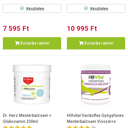
Készleten
Készleten
7 595 Ft
10 995 Ft
Kosárba rakom
Kosárba rakom
Dr. Herz Mesterbalzsam +
Hillvital Varikoflex Gyógyfüves
Glükozamin 250ml
Mesterbalzsam Visszérre
250ml