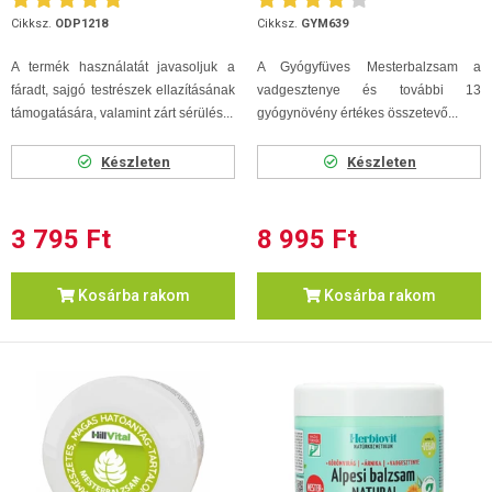
Cikksz.
ODP1218
Cikksz.
GYM639
A termék használatát javasoljuk a
A Gyógyfüves Mesterbalzsam a
fáradt, sajgó testrészek ellazításának
vadgesztenye és további 13
támogatására,
valamint zárt sérülés...
gyógynövény értékes összetevő...
Készleten
Készleten
3 795 Ft
8 995 Ft
Kosárba rakom
Kosárba rakom