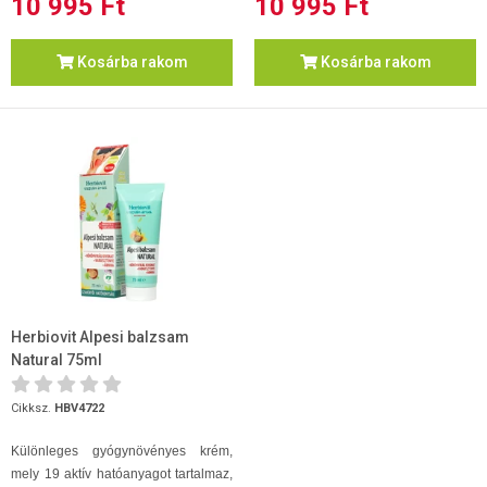
10 995 Ft
10 995 Ft
Kosárba rakom
Kosárba rakom
Herbiovit Alpesi balzsam
Natural 75ml
Cikksz.
HBV4722
Különleges gyógynövényes krém,
mely 19 aktív hatóanyagot tartalmaz,