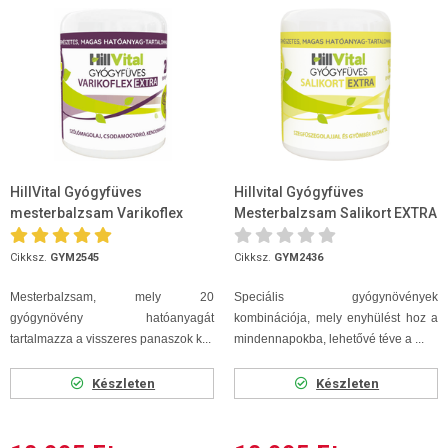
HillVital Gyógyfüves
Hillvital Gyógyfüves
mesterbalzsam Varikoflex
Mesterbalzsam Salikort EXTRA
EXTRA 250ml
250ml
Cikksz.
GYM2545
Cikksz.
GYM2436
Mesterbalzsam, mely 20
Speciális gyógynövények
gyógynövény hatóanyagát
kombinációja, mely enyhülést hoz a
tartalmazza a visszeres panaszok k...
mindennapokba, lehetővé téve a ...
Készleten
Készleten