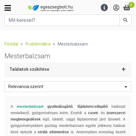
0
Kere
Főoldal
Problémákra
Mesterbalzsam
Mesterbalzsam
Találatok szűkítése
Relevancia szerint
A
mesterbalzsam
gyulladásgátló
,
fájdalomcsillapító
hatással
rendelkező, gyógynövényes krém. Enyhíti a
csont
- és
izomszervi
megbetegedések
égő, lüktető, sajgó fájdalommal járó tüneteit. A
gyógynövényekben gazdag mesterbalzsam egyéb jótékony hatásai
közé tartozik a
striák eltüntetése
is.
Amennyiben orvosilag kezelt