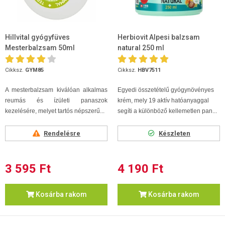
Hillvital gyógyfüves
Herbiovit Alpesi balzsam
Mesterbalzsam 50ml
natural 250 ml
Cikksz.
GYM85
Cikksz.
HBV7511
A mesterbalzsam kiválóan alkalmas
Egyedi összetételű gyógynövényes
reumás és ízületi panaszok
krém, mely 19 aktív hatóanyaggal
kezelésére, melyet tartós népszerű...
segíti a különböző kellemetlen pan...
Rendelésre
Készleten
3 595 Ft
4 190 Ft
Kosárba rakom
Kosárba rakom