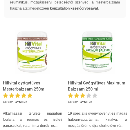
reumatikus, mozgásszervi betegségtől szenved, a mesterbalzsam
használatát megelőzően
konzultáljon kezelőorvosával.
Hillvital gyógyfüves
Hillvital Gyógyfüves Maximum
Mesterbalzsam 250ml
Balzsam 250 ml
Cikksz.
GYM322
Cikksz.
GYM128
Alkalmazási területe magában
19 speciális gyógynövényt és magas
foglalja a reumás és ízületi
hatóanyagtartalmat kínálva, a
panaszokat, valamint a derék- és...
mozgás öröme újra elérhetővé vá...