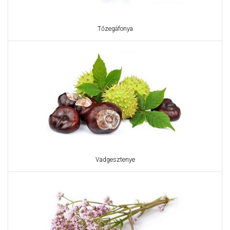
Tőzegáfonya
Vadgesztenye