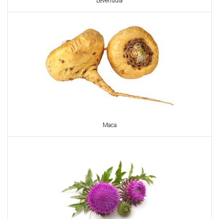
Levendula
Maca