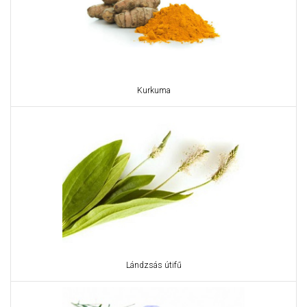
Kurkuma
Lándzsás útifű