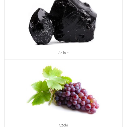
Shilajit
Szőlő