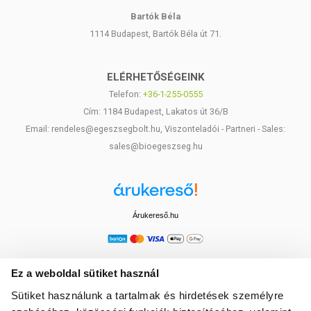
Bartók Béla
1114 Budapest, Bartók Béla út 71.
ELÉRHETŐSÉGEINK
Telefon:
+36-1-255-0555
Cím: 1184 Budapest, Lakatos út 36/B
Email: rendeles@egeszsegbolt.hu, Viszonteladói - Partneri - Sales:
sales@bioegeszseg.hu
Árukereső.hu
Ez a weboldal sütiket használ
Sütiket használunk a tartalmak és hirdetések személyre