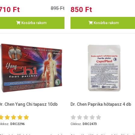
710 Ft
895 Ft
850 Ft
Kosárba rakom
Kosárba rakom
Dr. Chen Yang Chi tapasz 10db
Dr. Chen Paprika hőtapasz 4 db
ikksz.
DRC2296
Cikksz.
DRC2473