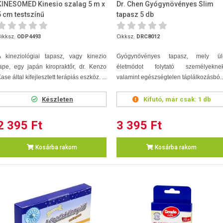
KINESOMED Kinesio szalag 5 m x
Dr. Chen Gyógynövényes Slim
5 cm testszínű
tapasz 5 db
ikksz.
ODP4493
Cikksz.
DRC8012
A kineziológiai tapasz, vagy kinezio
Gyógynövényes tapasz, mely ül
ape, egy japán kiropraktőr, dr. Kenzo
életmódot folytató személyeknek
ase által kifejlesztett terápiás eszköz. ...
valamint egészségtelen táplálkozásbó..
Készleten
Kifutó, már csak:
1 db
2 395 Ft
3 395 Ft
Kosárba rakom
Kosárba rakom