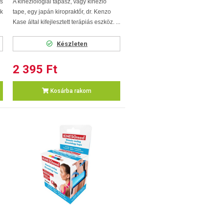
és
A kineziológiai tapasz, vagy kinezio
k
tape, egy japán kiropraktőr, dr. Kenzo
Kase által kifejlesztett terápiás eszköz. ...
Készleten
2 395 Ft
Kosárba rakom