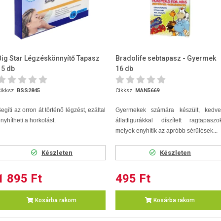
Big Star Légzéskönnyítő Tapasz
Bradolife sebtapasz - Gyermek
15 db
16 db
ikksz.
BSS2845
Cikksz.
MAN5669
egíti az orron át történő légzést, ezáltal
Gyermekek számára készült, kedve
nyhítheti a horkolást.
állatfigurákkal díszített ragtapaszo
melyek enyhítik az apróbb sérülések...
Készleten
Készleten
1 895 Ft
495 Ft
Kosárba rakom
Kosárba rakom