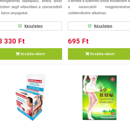
éregtelenítő talptapasz, amely alvás
A termék a túlterhelt izmok frissítésére 
özben segít eltávolítani a szervezetből
a narancsbőr megjelenéséne
 káros anyagokat.
csökkentésére alkalmas.
Készleten
Készleten
3 330 Ft
695 Ft
Kosárba rakom
Kosárba rakom