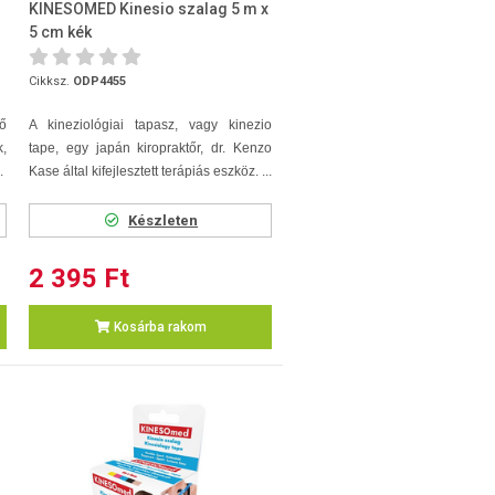
KINESOMED Kinesio szalag 5 m x
5 cm kék
Cikksz.
ODP4455
ő
A kineziológiai tapasz, vagy kinezio
,
tape, egy japán kiropraktőr, dr. Kenzo
.
Kase által kifejlesztett terápiás eszköz. ...
Készleten
2 395 Ft
Kosárba rakom