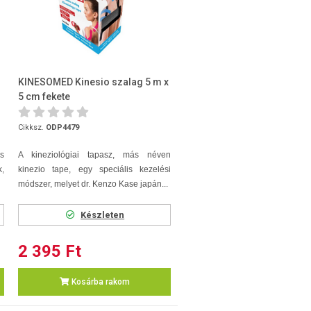
KINESOMED Kinesio szalag 5 m x
5 cm fekete
Cikksz.
ODP4479
s
A kineziológiai tapasz, más néven
k,
kinezio tape, egy speciális kezelési
módszer, melyet dr. Kenzo Kase japán...
Készleten
2 395 Ft
Kosárba rakom