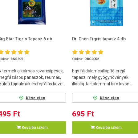
Big Star Tigris Tapasz 6 db
Dr. Chen Tigris tapasz 4 db
ikksz.
BSS992
Cikksz.
DRC0052
A termék alkalmas rovarcsípések,
Egy fájdalomcsillapító erejű
megfázásos panaszok, reumás,
tapasz, mely gyógynövények
zületi fájdalmak és fejfájás keze...
illóolaj-tartalommal bíró kivon...
Készleten
Készleten
495 Ft
695 Ft
Kosárba rakom
Kosárba rakom