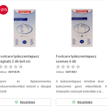
-21%
Footcare tyúkszemtapasz
Footcare tyúkszemtapasz
vágható 2 db 6x4 cm
szemes 6 db
ikksz.
ODP2575
Cikksz.
ODP2551
Gyors és fájdalommentes
A tyúkszemtapasz lehetővé teszi 
yúkszemeltávolítást biztosít a lábujjak
tyúkszemek gyors eltávolítását. A
özött.
öntapadós szárnyak biztosítják a ta...
Készleten
Készleten