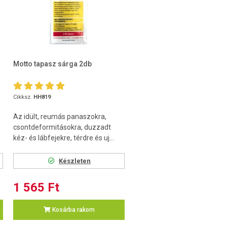
Motto tapasz sárga 2db
Cikksz.
HH819
Az idült, reumás panaszokra,
csontdeformitásokra, duzzadt
kéz- és lábfejekre, térdre és uj...
Készleten
1 565 Ft
Kosárba rakom