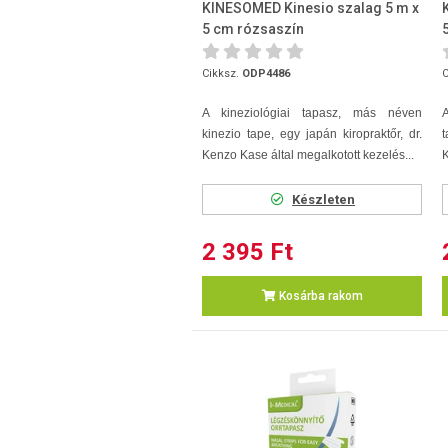
KINESOMED Kinesio szalag 5 m x
5 cm rózsaszín
Cikksz.
ODP4486
C
A kineziológiai tapasz, más néven
kinezio tape, egy japán kiropraktőr, dr.
t
Kenzo Kase által megalkotott kezelés...
K
Készleten
2 395 Ft
Kosárba rakom