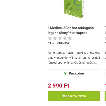
I-Medical 30db horkolásgátló,
légzéskönnyítő orrtapasz
Cikksz.
ODP4530
C
Az orrtapasz olyan praktikus eszköz,
S
amely megkönnyíti az orron keresztüli
e
légzést sportolás, alvás és pihenés k...
Készleten
2 990 Ft
Kosárba rakom