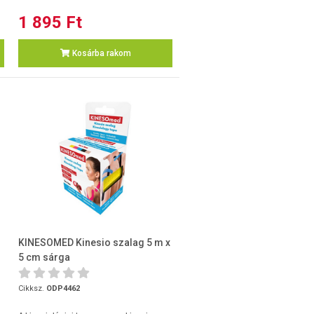
1 895 Ft
Kosárba rakom
KINESOMED Kinesio szalag 5 m x
5 cm sárga
Cikksz.
ODP4462