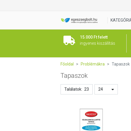
KATEGÓRI
15.000 Ft felett
ingyenes kiszállítás
Főoldal
Problémákra
Tapaszok
Tapaszok
Találatok:
23
24