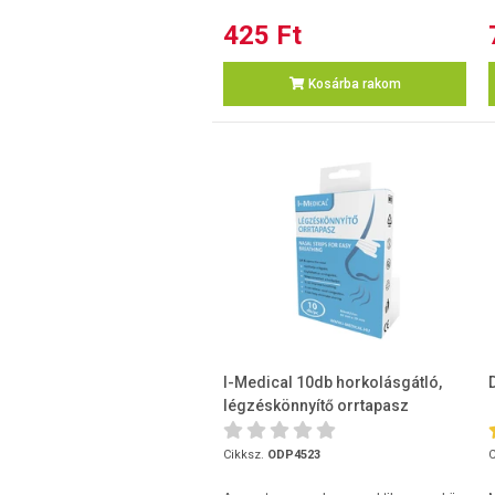
425 Ft
Kosárba rakom
I-Medical 10db horkolásgátló,
légzéskönnyítő orrtapasz
Cikksz.
ODP4523
C