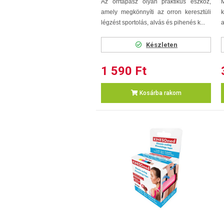
Az orrtapasz olyan praktikus eszköz,
M
amely megkönnyíti az orron keresztüli
k
légzést sportolás, alvás és pihenés k...
a
Készleten
1 590 Ft
Kosárba rakom