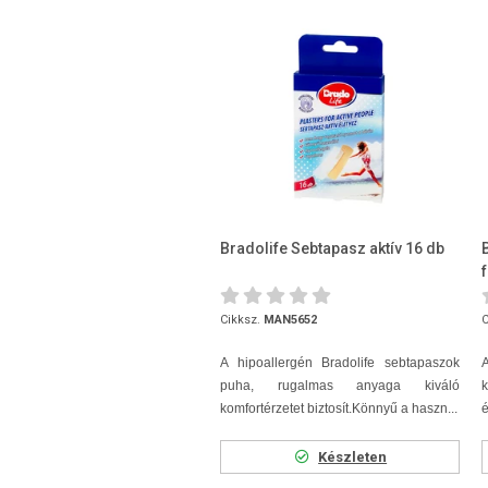
Bradolife Sebtapasz aktív 16 db
Cikksz.
MAN5652
C
A hipoallergén Bradolife sebtapaszok
puha, rugalmas anyaga kiváló
komfortérzetet biztosít.
Könnyű a haszn...
é
Készleten