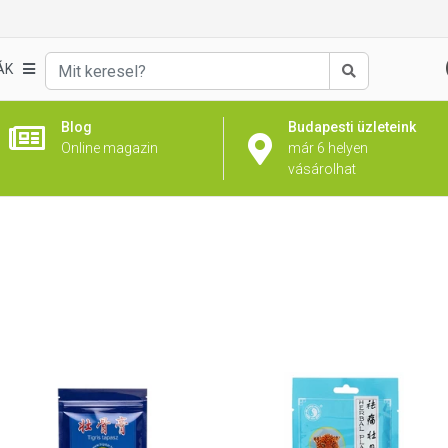
ÁK
Keresés
Blog
Budapesti üzleteink
Online magazin
már 6 helyen
vásárolhat