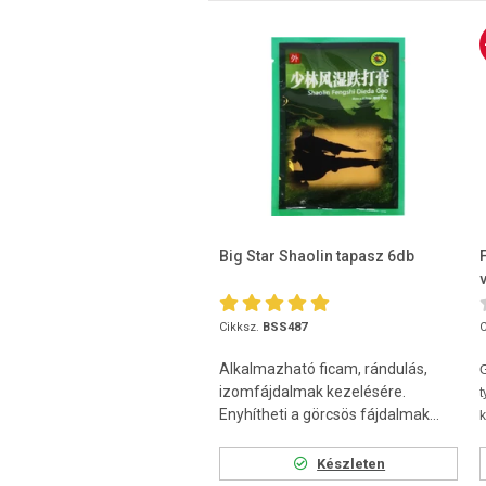
Big Star Shaolin tapasz 6db
Cikksz.
BSS487
C
Alkalmazható ficam, rándulás,
izomfájdalmak kezelésére.
t
Enyhítheti a görcsös fájdalmak...
k
Készleten