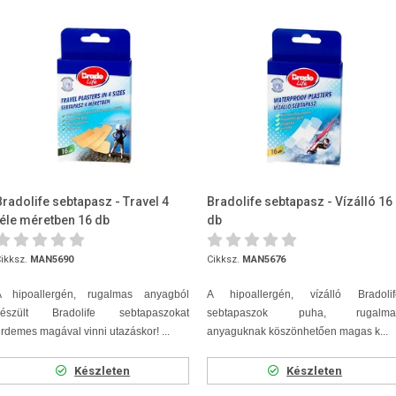
Bradolife sebtapasz - Travel 4
Bradolife sebtapasz - Vízálló 16
féle méretben 16 db
db
ikksz.
MAN5690
Cikksz.
MAN5676
A hipoallergén, rugalmas anyagból
A hipoallergén, vízálló Bradolif
készült Bradolife sebtapaszokat
sebtapaszok puha, rugalma
rdemes magával vinni utazáskor! ...
anyaguknak köszönhetően magas k...
Készleten
Készleten