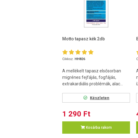
Motto tapasz kék 2db
Cikksz.
HH826
C
A mellékelt tapasz elsősorban
migrénes fejfájás, fogfájás,
extrakardiális problémák, alac...
í
Készleten
1 290 Ft
Kosárba rakom