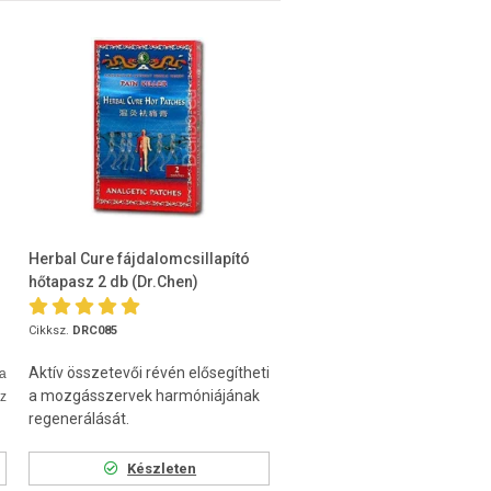
Herbal Cure fájdalomcsillapító
hőtapasz 2 db (Dr.Chen)
Cikksz.
DRC085
Aktív összetevői révén elősegítheti
a
a mozgásszervek harmóniájának
z
regenerálását.
Készleten