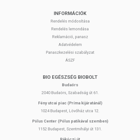
INFORMÁCIÓK
Rendelés módosítása
Rendelés lemondása
Reklamáció, panasz
Adatvédelem
Panaszkezelési szabályzat
ÁSZF
BIO EGÉSZSÉG BIOBOLT
Budaörs
2040 Budaörs, Szabadság út 61.
Fény utcai piac (Príma kijáratánál)
1024 Budapest, Lövőház utca 12.
Pólus Center (Pólus patikával szemben)
1152 Budapest, Szentmihályi út 131.
Rákóczi út