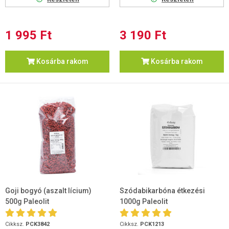
1 995 Ft
3 190 Ft
Kosárba rakom
Kosárba rakom
Goji bogyó (aszalt lícium)
Szódabikarbóna étkezési
500g Paleolit
1000g Paleolit
Cikksz.
PCK3842
Cikksz.
PCK1213