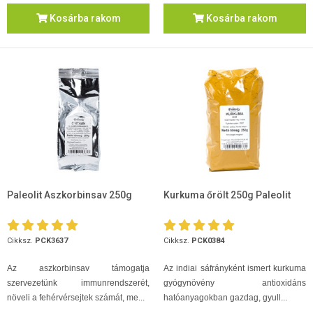
Kosárba rakom
Kosárba rakom
Paleolit Aszkorbinsav 250g
Kurkuma őrölt 250g Paleolit
Cikksz.
PCK3637
Cikksz.
PCK0384
Az aszkorbinsav támogatja
Az indiai sáfrányként ismert kurkuma
szervezetünk immunrendszerét,
gyógynövény antioxidáns
növeli a fehérvérsejtek számát, me...
hatóanyagokban gazdag, gyull...