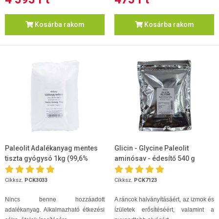
Kosárba rakom
Kosárba rakom
Paleolit Adalékanyag mentes
Glicin - Glycine Paleolit
tiszta gyógysó 1kg (99,6%
aminósav - édesítő 540 g
NaCl)
Cikksz.
PCK3033
Cikksz.
PCK7123
Nincs benne hozzáadott
A ráncok halványításáért, az izmok és
adalékanyag. Alkalmazható étkezési
ízületek erősítéséért, valamint a