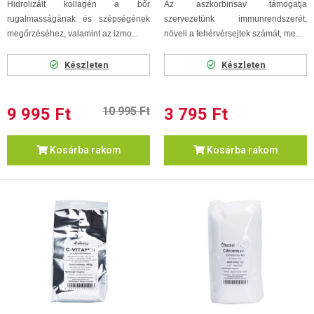
Hidrolizált kollagén a bőr
Az aszkorbinsav támogatja
rugalmasságának és szépségének
szervezetünk immunrendszerét,
megőrzéséhez, valamint az izmo...
növeli a fehérvérsejtek számát, me...
Készleten
Készleten
9 995 Ft
10 995 Ft
3 795 Ft
Kosárba rakom
Kosárba rakom