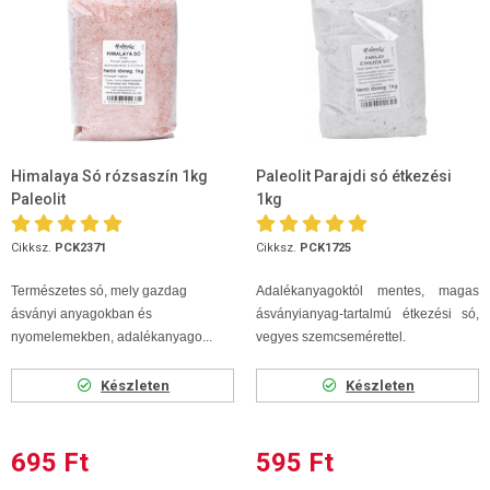
Himalaya Só rózsaszín 1kg
Paleolit Parajdi só étkezési
Paleolit
1kg
Cikksz.
PCK2371
Cikksz.
PCK1725
Természetes só, mely gazdag
Adalékanyagoktól mentes, magas
ásványi anyagokban és
ásványianyag-tartalmú étkezési só,
nyomelemekben, adalékanyago...
vegyes szemcsemérettel.
Készleten
Készleten
695 Ft
595 Ft