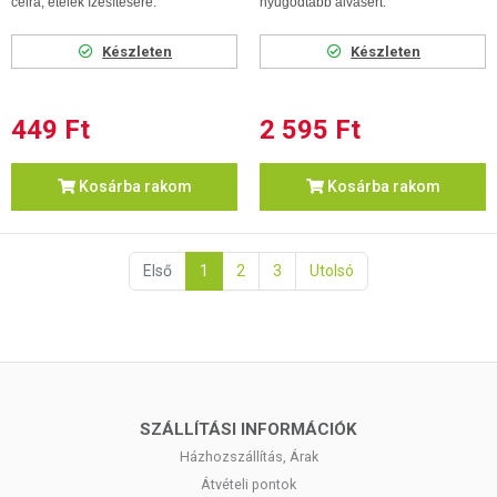
célra, ételek ízesítésére.
nyugodtabb alvásért.
Készleten
Készleten
449 Ft
2 595 Ft
Kosárba rakom
Kosárba rakom
Első
1
2
3
Utolsó
SZÁLLÍTÁSI INFORMÁCIÓK
Házhozszállítás, Árak
Átvételi pontok