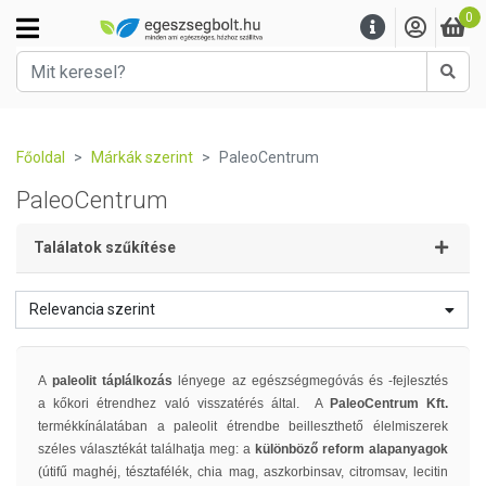
0
Kere
Főoldal
Márkák szerint
PaleoCentrum
PaleoCentrum
Találatok szűkítése
Relevancia szerint
A
paleolit táplálkozás
lényege az egészségmegóvás és -fejlesztés
a kőkori étrendhez való visszatérés által. A
PaleoCentrum Kft.
termékkínálatában a paleolit étrendbe beilleszthető élelmiszerek
széles választékát találhatja meg: a
különböző reform alapanyagok
(útifű maghéj, tésztafélék, chia mag, aszkorbinsav, citromsav, lecitin