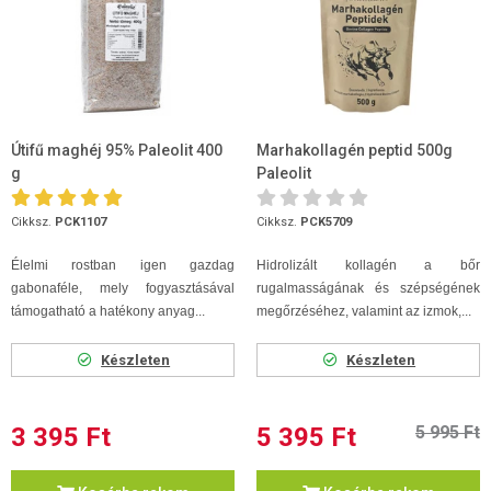
Útifű maghéj 95% Paleolit 400
Marhakollagén peptid 500g
g
Paleolit
Cikksz.
PCK1107
Cikksz.
PCK5709
Élelmi rostban igen gazdag
Hidrolizált kollagén a bőr
gabonaféle, mely fogyasztásával
rugalmasságának és szépségének
támogatható a hatékony anyag...
megőrzéséhez, valamint az izmok,...
Készleten
Készleten
3 395 Ft
5 395 Ft
5 995 Ft