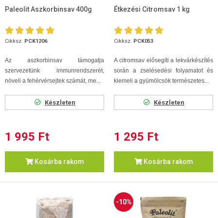
Paleolit Aszkorbinsav 400g
Étkezési Citromsav 1 kg
Cikksz.
PCK1206
Cikksz.
PCK053
Az aszkorbinsav támogatja
A citromsav elősegíti a lekvárkészítés
szervezetünk immunrendszerét,
során a zselésedési folyamatot és
növeli a fehérvérsejtek számát, me...
kiemeli a gyümölcsök természetes...
Készleten
Készleten
1 995 Ft
1 295 Ft
Kosárba rakom
Kosárba rakom
-10%