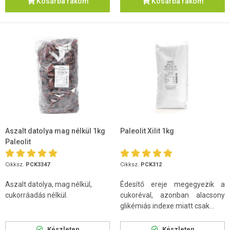
Kosárba rakom
Kosárba rakom
Aszalt datolya mag nélkül 1kg
Paleolit Xilit 1kg
Paleolit
Cikksz.
PCK3347
Cikksz.
PCK312
Aszalt datolya, mag nélkül,
Édesítő ereje megegyezik a
cukorráadás nélkül.
cukoréval, azonban alacsony
glikémiás indexe miatt csak...
Készleten
Készleten