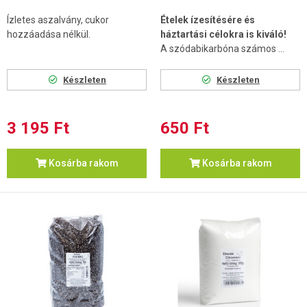
Ízletes aszalvány, cukor
Ételek ízesítésére és
hozzáadása nélkül.
háztartási célokra is kiváló!
A szódabikarbóna számos ...
Készleten
Készleten
3 195 Ft
650 Ft
Kosárba rakom
Kosárba rakom