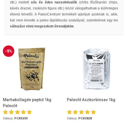
stb.)
mellett
sós és édes nassolnivalók
(chilis főzőbanán chips,
kávés drazsé, csokiszív figura stb.) közül válogathatnak a különleges
étrend követői. A PaleoCentrum termékeit ajánljuk azoknak is, akik,
bár nem követik a paleo táplálkozás szabályait, szeretnének egy kis
változást vinni megszokott étrendjükbe
.
-9%
Marhakollagén peptid 1kg
Paleolit Aszkorbinsav 1kg
Paleolit
Cikksz.
PCK5693
Cikksz.
PCK3828