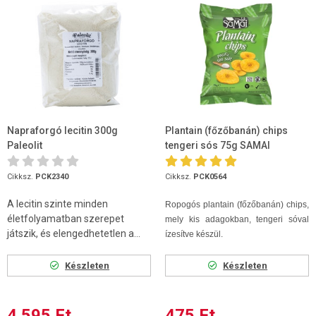
Napraforgó lecitin 300g
Plantain (főzőbanán) chips
Paleolit
tengeri sós 75g SAMAI
Cikksz.
PCK2340
Cikksz.
PCK0564
A lecitin szinte minden
Ropogós plantain (főzőbanán) chips,
életfolyamatban szerepet
mely kis adagokban, tengeri sóval
játszik, és elengedhetetlen a...
ízesítve készül.
Készleten
Készleten
4 595 Ft
475 Ft