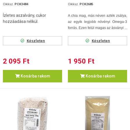
Cikksz.
PCK3484
Cikksz.
PCK2685
Ízletes aszalvány, cukor
A chia mag, más néven azték zsálya,
hozzáadása nélkül.
az egyik legjobb növényi Omega-3
forrás. Ezen felül magas az ásványi ...
Készleten
Készleten
2 095 Ft
1 950 Ft
Kosárba rakom
Kosárba rakom