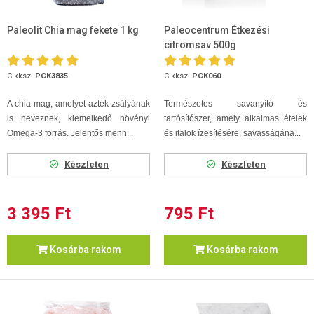
Paleolit Chia mag fekete 1 kg
Paleocentrum Étkezési
citromsav 500g
Cikksz.
PCK3835
Cikksz.
PCK060
A chia mag, amelyet azték zsályának
Természetes savanyító és
is neveznek, kiemelkedő növényi
tartósítószer, amely alkalmas ételek
Omega-3 forrás. Jelentős menn...
és italok ízesítésére, savasságána...
Készleten
Készleten
3 395 Ft
795 Ft
Kosárba rakom
Kosárba rakom