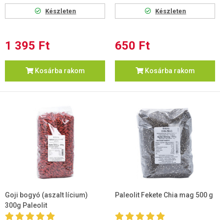
Készleten
Készleten
1 395 Ft
650 Ft
Kosárba rakom
Kosárba rakom
Goji bogyó (aszalt lícium)
Paleolit Fekete Chia mag 500 g
300g Paleolit