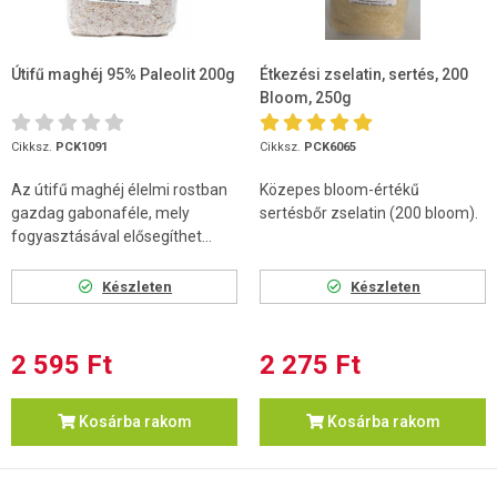
Útifű maghéj 95% Paleolit 200g
Étkezési zselatin, sertés, 200
Bloom, 250g
Cikksz.
PCK1091
Cikksz.
PCK6065
Az útifű maghéj élelmi rostban
Közepes bloom-értékű
gazdag gabonaféle, mely
sertésbőr zselatin (200 bloom).
fogyasztásával elősegíthet...
Készleten
Készleten
2 595 Ft
2 275 Ft
Kosárba rakom
Kosárba rakom