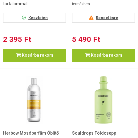
tartalommal.
termékben.
Készleten
Rendelésre
2 395 Ft
5 490 Ft
Kosárba rakom
Kosárba rakom
Herbow Mosóparfüm Öblítő
Souldrops Földcsepp