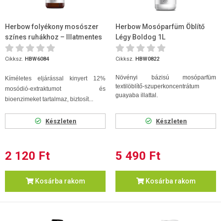
Herbow folyékony mosószer
Herbow Mosóparfüm Öblítő
színes ruhákhoz – Illatmentes
Légy Boldog 1L
1L
Cikksz.
HBW6084
Cikksz.
HBW0822
Növényi bázisú mosóparfüm
Kíméletes eljárással kinyert 12%
textilöblítő-szuperkoncentrátum
mosódió-extraktumot és
guayaba illattal.
bioenzimeket tartalmaz, biztosít...
Készleten
Készleten
2 120 Ft
5 490 Ft
Kosárba rakom
Kosárba rakom