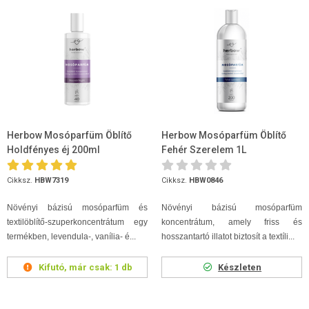
Herbow Mosóparfüm Öblítő
Herbow Mosóparfüm Öblítő
Holdfényes éj 200ml
Fehér Szerelem 1L
Cikksz.
HBW7319
Cikksz.
HBW0846
Növényi bázisú mosóparfüm és
Növényi bázisú mosóparfüm
textilöblítő-szuperkoncentrátum egy
koncentrátum, amely friss és
termékben, levendula-, vanília- é...
hosszantartó illatot biztosít a textíli...
Kifutó, már csak:
1 db
Készleten