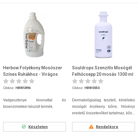
Herbow Folyékony Mosószer
Souldrops Szenzitív Mosógél
Színes Ruhákhoz - Virágos
Felhőcsepp 20 mosás 1300 ml
mező illattal 3000 ml
Cikksz.
HBW5896
Cikksz.
HBW0050
Vadgesztenye kivonattal és
Dermatológiailag tesztelt, kíméletes
bioenzimekkel készült termék.
mosógél érzékeny bőrre. Növényi
eredetű összetevőket tartalmaz, kőo...
Készleten
Rendelésre