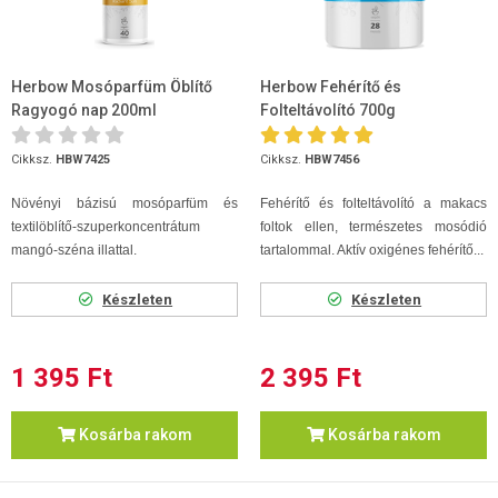
Herbow Mosóparfüm Öblítő
Herbow Fehérítő és
Ragyogó nap 200ml
Folteltávolító 700g
Cikksz.
HBW7425
Cikksz.
HBW7456
Növényi bázisú mosóparfüm és
Fehérítő és folteltávolító a makacs
textilöblítő-szuperkoncentrátum
foltok ellen, természetes mosódió
mangó-széna illattal.
tartalommal. Aktív oxigénes fehérítő...
Készleten
Készleten
1 395 Ft
2 395 Ft
Kosárba rakom
Kosárba rakom