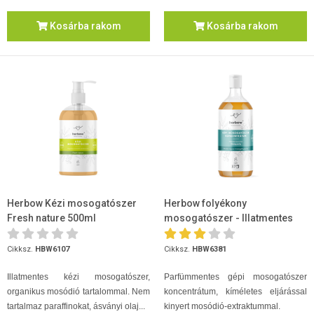
Kosárba rakom
Kosárba rakom
Herbow Kézi mosogatószer
Herbow folyékony
Fresh nature 500ml
mosogatószer - Illatmentes
750ml
Cikksz.
HBW6107
Cikksz.
HBW6381
Illatmentes kézi mosogatószer,
Parfümmentes gépi mosogatószer
organikus mosódió tartalommal. Nem
koncentrátum, kíméletes eljárással
tartalmaz paraffinokat, ásványi olaj...
kinyert mosódió-extraktummal.