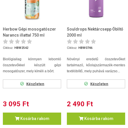
Herbow Gépi mosogatószer
Souldrops Nektárcsepp Öblítő
Narancs illattal 750 ml
2000 ml
Cikksz.
HBW2542
Cikksz.
HBW0746
Biológiailag könnyen lebomló
Növényi eredetű összetevőket
összetevőkkel készült gépi
tartalmazó, kőolajszármazék-mentes
mosogatószer, mely kíméli a bőrt.
textilöblítő, mely puhává varázso...
Készleten
Készleten
3 095 Ft
2 490 Ft
Kosárba rakom
Kosárba rakom