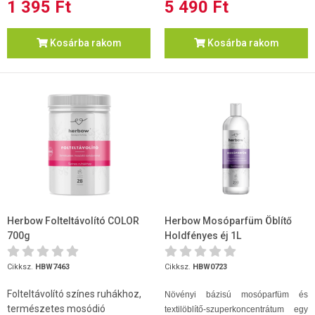
1 395 Ft
5 490 Ft
Kosárba rakom
Kosárba rakom
Herbow Folteltávolító COLOR
Herbow Mosóparfüm Öblítő
700g
Holdfényes éj 1L
Cikksz.
HBW7463
Cikksz.
HBW0723
Folteltávolító színes ruhákhoz,
Növényi bázisú mosóparfüm és
természetes mosódió
textilöblítő-szuperkoncentrátum egy