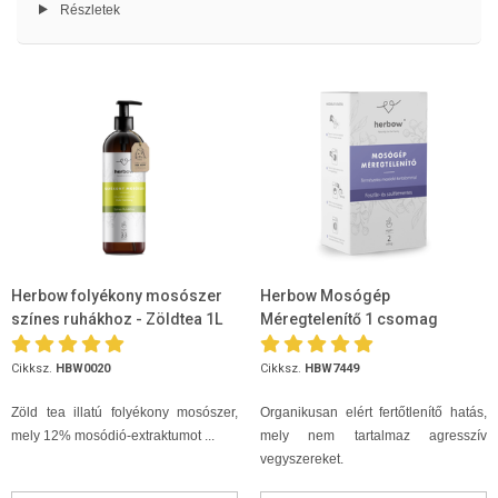
Részletek
Herbow folyékony mosószer
Herbow Mosógép
színes ruhákhoz - Zöldtea 1L
Méregtelenítő 1 csomag
Cikksz.
HBW0020
Cikksz.
HBW7449
Zöld tea illatú folyékony mosószer,
Organikusan elért fertőtlenítő hatás,
mely 12% mosódió-extraktumot ...
mely nem tartalmaz agresszív
vegyszereket.