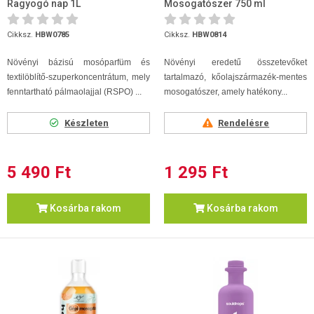
Ragyogó nap 1L
Mosogatószer 750 ml
Cikksz.
HBW0785
Cikksz.
HBW0814
Növényi bázisú mosóparfüm és
Növényi eredetű összetevőket
textilöblítő-szuperkoncentrátum, mely
tartalmazó, kőolajszármazék-mentes
fenntartható pálmaolajjal (RSPO) ...
mosogatószer, amely hatékony...
Készleten
Rendelésre
5 490 Ft
1 295 Ft
Kosárba rakom
Kosárba rakom