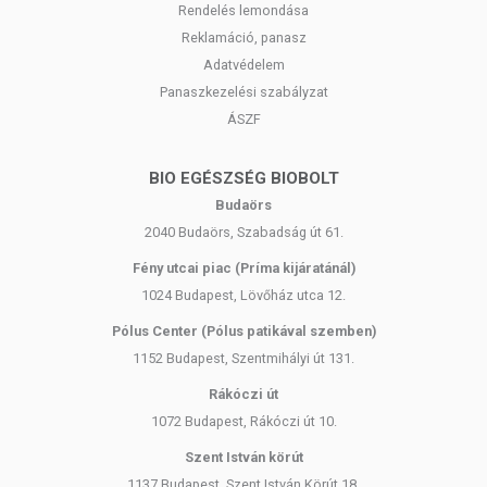
Rendelés lemondása
Reklamáció, panasz
Adatvédelem
Panaszkezelési szabályzat
ÁSZF
BIO EGÉSZSÉG BIOBOLT
Budaörs
2040 Budaörs, Szabadság út 61.
Fény utcai piac (Príma kijáratánál)
1024 Budapest, Lövőház utca 12.
Pólus Center (Pólus patikával szemben)
1152 Budapest, Szentmihályi út 131.
Rákóczi út
1072 Budapest, Rákóczi út 10.
Szent István körút
1137 Budapest, Szent István Körút 18.