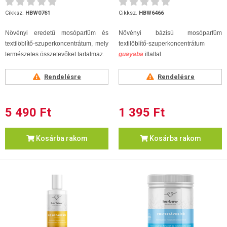
Cikksz.
HBW0761
Cikksz.
HBW6466
Növényi eredetű mosóparfüm és
Növényi bázisú mosóparfüm
textilöblítő-szuperkoncentrátum, mely
textilöblítő-szuperkoncentrátum
természetes összetevőket tartalmaz.
guayaba
illattal.
Rendelésre
Rendelésre
5 490 Ft
1 395 Ft
Kosárba rakom
Kosárba rakom