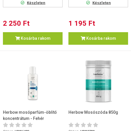
Készleten
Készleten
2 250 Ft
1 195 Ft
Kosárba rakom
Kosárba rakom
Herbow mosóparfüm-öblítő
Herbow Mosószóda 850g
koncentrátum - Fehér
szerelem, hibiszkusz-széna
illat 200ml