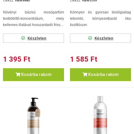
Cikksz.
HBW6480
Cikksz.
HBW0709
Növényi bázisú mosóparfüm
Könnyen és gyorsan biológiailag
textilöblítő-koncentrátum, mely
lebomló, környezetbarát öko
kellemes illatával hosszantartó friss...
tisztítószer.
Készleten
Készleten
1 395 Ft
1 585 Ft
Kosárba rakom
Kosárba rakom