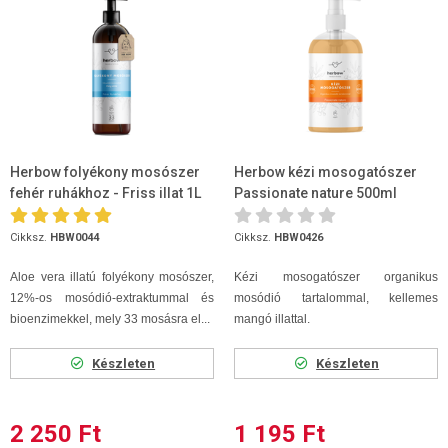
Herbow folyékony mosószer
Herbow kézi mosogatószer
fehér ruhákhoz - Friss illat 1L
Passionate nature 500ml
Cikksz.
HBW0044
Cikksz.
HBW0426
Aloe vera illatú folyékony mosószer,
Kézi mosogatószer organikus
12%-os mosódió-extraktummal és
mosódió tartalommal, kellemes
bioenzimekkel, mely 33 mosásra el...
mangó illattal.
Készleten
Készleten
2 250 Ft
1 195 Ft