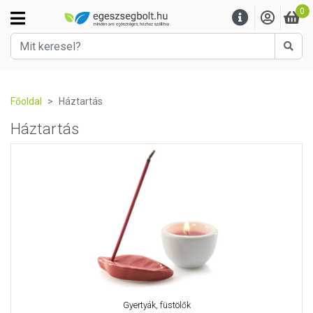
0
Kere
Főoldal
Háztartás
Háztartás
Gyertyák, füstölők