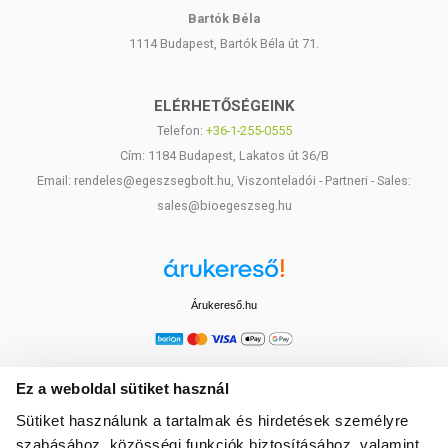
Bartók Béla
1114 Budapest, Bartók Béla út 71.
ELÉRHETŐSÉGEINK
Telefon:
+36-1-255-0555
Cím: 1184 Budapest, Lakatos út 36/B
Email: rendeles@egeszsegbolt.hu, Viszonteladói - Partneri - Sales:
sales@bioegeszseg.hu
Árukereső.hu
Ez a weboldal sütiket használ
Sütiket használunk a tartalmak és hirdetések személyre
szabásához, közösségi funkciók biztosításához, valamint