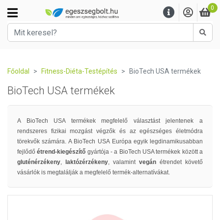
0
Kere
Főoldal
Fitness-Diéta-Testépítés
BioTech USA termékek
BioTech USA termékek
A BioTech USA termékek megfelelő választást jelentenek a
rendszeres fizikai mozgást végzők és az egészséges életmódra
törekvők számára.
A BioTech USA
Európa egyik legdinamikusabban
fejlődő
étrend-kiegészítő
gyártója - a BioTech USA termékek között a
gluténérzékeny
,
laktózérzékeny
, valamint
vegán
étrendet követő
vásárlók is megtalálják a megfelelő termék-alternatívákat.