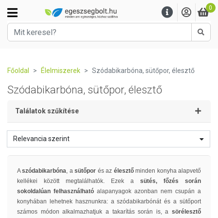
0
Kere
Főoldal
Élelmiszerek
Szódabikarbóna, sütőpor, élesztő
Szódabikarbóna, sütőpor, élesztő
Találatok szűkítése
Relevancia szerint
A
szódabikarbóna
, a
sütőpor
és az
élesztő
minden konyha alapvető
kellékei között megtalálhatók. Ezek a
sütés, főzés során
sokoldalúan felhasználható
alapanyagok azonban nem csupán a
konyhában lehetnek hasznunkra: a szódabikarbónát és a sütőport
számos módon alkalmazhatjuk a takarítás során is, a
sörélesztő