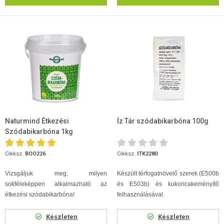
Naturmind Étkezési
Íz Tár szódabikarbóna 100g
Szódabikarbóna 1kg
Cikksz.
BOO226
Cikksz.
ITK2280
Vizsgáljuk meg, milyen
Készült térfogatnövelő szerek (E500b
sokféleképpen alkalmazható az
és E503b) és kukoricakeményítő
étkezési szódabikarbóna!
felhasználásával.
Készleten
Készleten