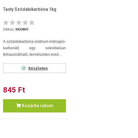
Tasty Szódabikarbóna 1kg
Cikksz.
KKI0869
A szódabikarbóna (nátrium-hidrogén-
karbonát) egy sokoldalúan
felhasználható, természetes ered...
Készleten
845 Ft
Kosárba rakom