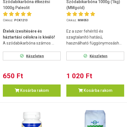
Szódabikarbóna étkezési
Szódabikarbóna 1000g (1kg)
1000g Paleolit
(MMgold)
Cikksz.
PCK1213
Cikksz.
MM053
Ételek ízesítésére és
Ez a szer fehérítő és
háztartási célokra is kiváló!
szagtalanító hatású,
A szódabikarbóna számos ...
használható függönymosásh...
Készleten
Készleten
650 Ft
1 020 Ft
Kosárba rakom
Kosárba rakom