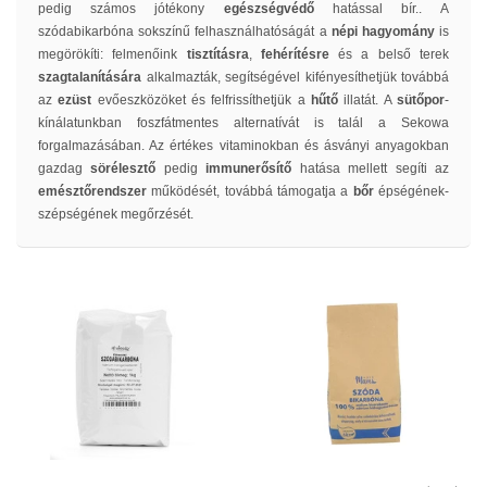
pedig számos jótékony
egészségvédő
hatással bír.. A
szódabikarbóna sokszínű felhasználhatóságát a
népi hagyomány
is
megörökíti: felmenőink
tisztításra
,
fehérítésre
és a belső terek
szagtalanítására
alkalmazták, segítségével kifényesíthetjük továbbá
az
ezüst
evőeszközöket és felfrissíthetjük a
hűtő
illatát. A
sütőpor
-
kínálatunkban foszfátmentes alternatívát is talál a Sekowa
forgalmazásában. Az értékes vitaminokban és ásványi anyagokban
gazdag
sörélesztő
pedig
immunerősítő
hatása mellett segíti az
emésztőrendszer
működését, továbbá támogatja a
bőr
épségének-
szépségének megőrzését.