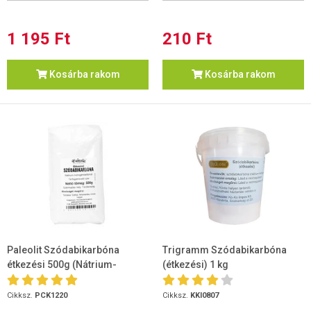
1 195 Ft
210 Ft
Kosárba rakom
Kosárba rakom
Paleolit Szódabikarbóna
Trigramm Szódabikarbóna
étkezési 500g (Nátrium-
(étkezési) 1 kg
hidrogén-karbonát)
Cikksz.
PCK1220
Cikksz.
KKI0807