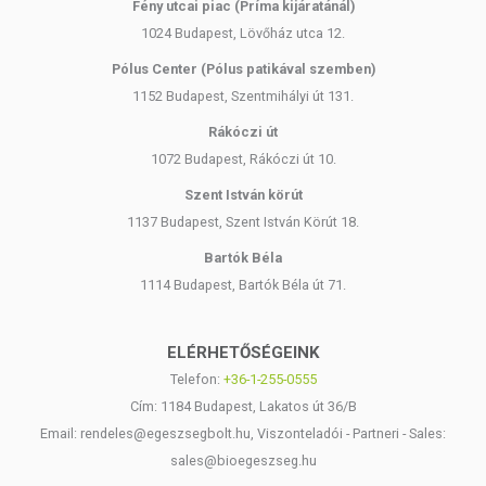
Fény utcai piac (Príma kijáratánál)
1024 Budapest, Lövőház utca 12.
Pólus Center (Pólus patikával szemben)
1152 Budapest, Szentmihályi út 131.
Rákóczi út
1072 Budapest, Rákóczi út 10.
Szent István körút
1137 Budapest, Szent István Körút 18.
Bartók Béla
1114 Budapest, Bartók Béla út 71.
ELÉRHETŐSÉGEINK
Telefon:
+36-1-255-0555
Cím: 1184 Budapest, Lakatos út 36/B
Email: rendeles@egeszsegbolt.hu, Viszonteladói - Partneri - Sales:
sales@bioegeszseg.hu