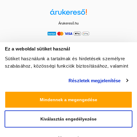
Árukereső.hu
Ez a weboldal sütiket használ
Sütiket használunk a tartalmak és hirdetések személyre
szabásához, közösségi funkciók biztosításához, valamint
weboldalforgalmunk elemzéséhez. Ezenkívül közösségi
Részletek megjelenítése
média-, hirdető- és elemező partnereinkkel megosztjuk az
Ön weboldalhasználatra vonatkozó adatait, akik
kombinálhatják az adatokat más olyan adatokkal,
Mindennek a megengedése
amelyeket Ön adott meg számukra vagy az Ön által
használt más szolgáltatásokból gyűjtöttek.
Kiválasztás engedélyezése
© 2025 Minden jog fenntartva egeszsegbolt.hu