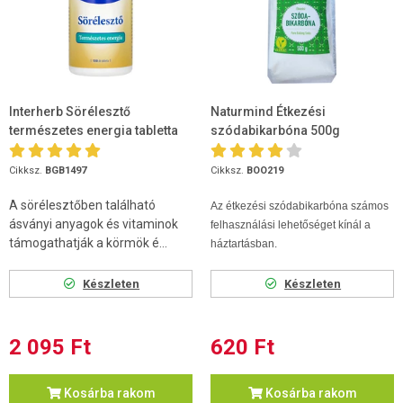
Interherb Sörélesztő
Naturmind Étkezési
természetes energia tabletta
szódabikarbóna 500g
150 db
Cikksz.
BGB1497
Cikksz.
BOO219
A sörélesztőben található
Az étkezési szódabikarbóna számos
ásványi anyagok és vitaminok
felhasználási lehetőséget kínál a
támogathatják a körmök é...
háztartásban.
Készleten
Készleten
2 095 Ft
620 Ft
Kosárba rakom
Kosárba rakom