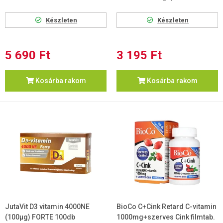
Készleten
Készleten
5 690 Ft
3 195 Ft
Kosárba rakom
Kosárba rakom
JutaVit D3 vitamin 4000NE
BioCo C+Cink Retard C-vitamin
(100µg) FORTE 100db
1000mg+szerves Cink filmtab.