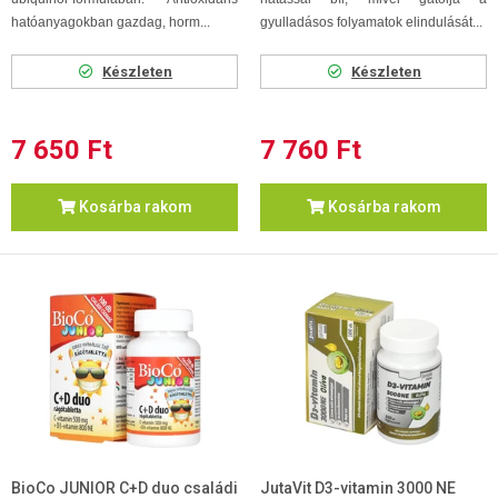
hatóanyagokban gazdag, horm...
gyulladásos folyamatok elindulását...
Készleten
Készleten
7 650 Ft
7 760 Ft
Kosárba rakom
Kosárba rakom
BioCo JUNIOR C+D duo családi
JutaVit D3-vitamin 3000 NE