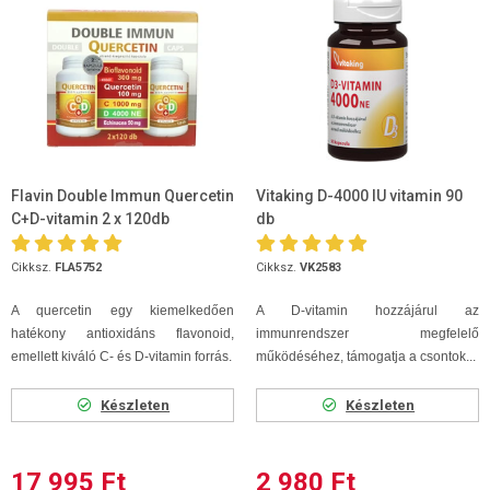
Flavin Double Immun Quercetin
Vitaking D-4000 IU vitamin 90
C+D-vitamin 2 x 120db
db
Cikksz.
FLA5752
Cikksz.
VK2583
A quercetin egy kiemelkedően
A D-vitamin hozzájárul az
hatékony antioxidáns flavonoid,
immunrendszer megfelelő
emellett kiváló C- és D-vitamin forrás.
működéséhez, támogatja a csontok...
Készleten
Készleten
17 995 Ft
2 980 Ft