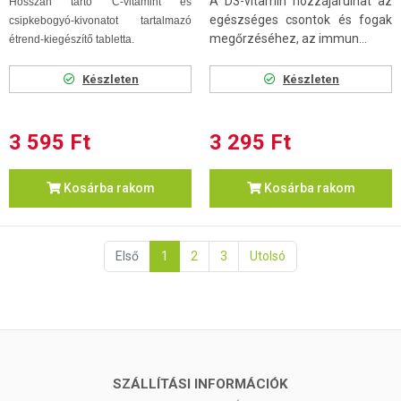
A D3-vitamin hozzájárulhat az
Hosszan tartó C-vitamint és
egészséges csontok és fogak
csipkebogyó-kivonatot tartalmazó
megőrzéséhez, az immun...
étrend-kiegészítő tabletta.
Készleten
Készleten
3 595 Ft
3 295 Ft
Kosárba rakom
Kosárba rakom
Első
1
2
3
Utolsó
SZÁLLÍTÁSI INFORMÁCIÓK