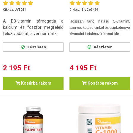
100db
Cikksz.
JV3021
Cikksz.
BioCo3499
A D3-vitamin támogatja a
Hosszan tartó hatású C-vitamint,
kalcium és foszfor megfelelő
szerves kötésű cinket és csipkebogyó
felszívódását, a vér normál k...
kivonatot tartalmazó étrend-kie...
Készleten
Készleten
2 195 Ft
4 195 Ft
Kosárba rakom
Kosárba rakom