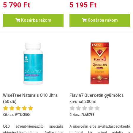
5 790 Ft
5 195 Ft
Kosárba rakom
Kosárba rakom
WiseTree Naturals Q10 Ultra
Flavin7 Quercetin gyümölcs
(60 db)
kivonat 200ml
Cikksz.
WTN0500
Cikksz.
FLA5738
Q10 étrend-kiegészítő speciális
A quercetin erős gyulladáscsökkentő
ubiquinol-formulában. Antioxidáns
hatással bír, mivel gátolja a