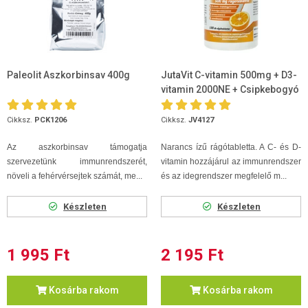
Paleolit Aszkorbinsav 400g
JutaVit C-vitamin 500mg + D3-
vitamin 2000NE + Csipkebogyó
kivonat rágótabletta 100db
Cikksz.
PCK1206
Cikksz.
JV4127
Az aszkorbinsav támogatja
Narancs ízű rágótabletta. A C- és D-
szervezetünk immunrendszerét,
vitamin hozzájárul az immunrendszer
növeli a fehérvérsejtek számát, me...
és az idegrendszer megfelelő m...
Készleten
Készleten
1 995 Ft
2 195 Ft
Kosárba rakom
Kosárba rakom