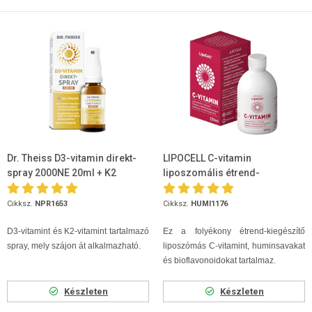
Dr. Theiss D3-vitamin direkt-
LIPOCELL C-vitamin
spray 2000NE 20ml + K2
liposzomális étrend-
vitamin
kiegészítő 250ml
Cikksz.
NPR1653
Cikksz.
HUMI1176
D3-vitamint és K2-vitamint tartalmazó
Ez a folyékony étrend-kiegészítő
spray, mely szájon át alkalmazható.
liposzómás C-vitamint, huminsavakat
és bioflavonoidokat tartalmaz.
Készleten
Készleten