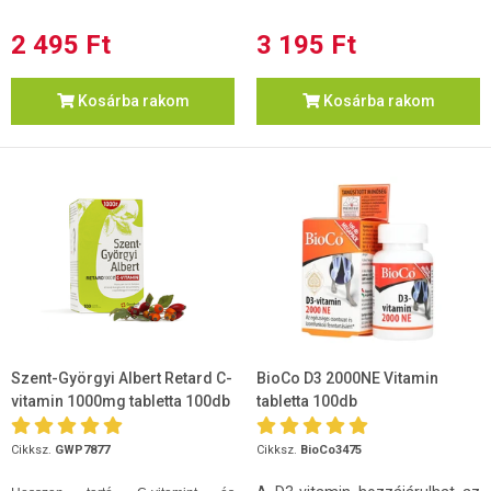
2 495 Ft
3 195 Ft
Kosárba rakom
Kosárba rakom
Szent-Györgyi Albert Retard C-
BioCo D3 2000NE Vitamin
vitamin 1000mg tabletta 100db
tabletta 100db
Cikksz.
GWP7877
Cikksz.
BioCo3475