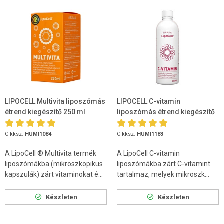
LIPOCELL Multivita liposzómás
LIPOCELL C-vitamin
étrend kiegészítő 250 ml
liposzómás étrend kiegészítő
500ml
Cikksz.
HUMI1084
Cikksz.
HUMI1183
A LipoCell ® Multivita termék
A LipoCell C-vitamin
liposzómákba (mikroszkopikus
liposzómákba zárt C-vitamint
kapszulák) zárt vitaminokat é...
tartalmaz, melyek mikroszk...
Készleten
Készleten