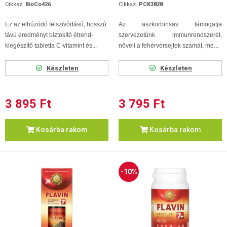
Cikksz.
BioCo426
Cikksz.
PCK3828
Ez az elhúzódó felszívódású, hosszú
Az aszkorbinsav támogatja
távú eredményt biztosító étrend-
szervezetünk immunrendszerét,
kiegészítő tabletta C-vitamint és...
növeli a fehérvérsejtek számát, me...
Készleten
Készleten
3 895 Ft
3 795 Ft
Kosárba rakom
Kosárba rakom
-10%