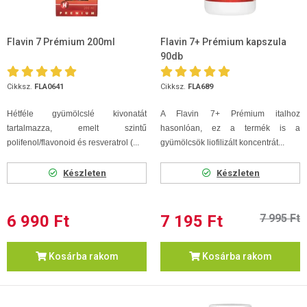
Flavin 7 Prémium 200ml
Flavin 7+ Prémium kapszula
90db
Cikksz.
FLA0641
Cikksz.
FLA689
Hétféle gyümölcslé kivonatát
A Flavin 7+ Prémium italhoz
tartalmazza, emelt szintű
hasonlóan, ez a termék is a
polifenol/flavonoid és resveratrol (...
gyümölcsök liofilizált koncentrát...
Készleten
Készleten
6 990 Ft
7 195 Ft
7 995 Ft
Kosárba rakom
Kosárba rakom