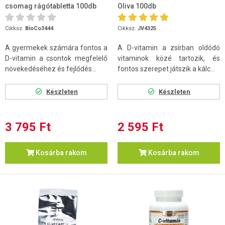
csomag rágótabletta 100db
Oliva 100db
Cikksz.
BioCo3444
Cikksz.
JV4325
A gyermekek számára fontos a
A D-vitamin a zsírban oldódó
D-vitamin a csontok megfelelő
vitaminok közé tartozik, és
növekedéséhez és fejlődés...
fontos szerepet játszik a kálc...
Készleten
Készleten
3 795 Ft
2 595 Ft
Kosárba rakom
Kosárba rakom