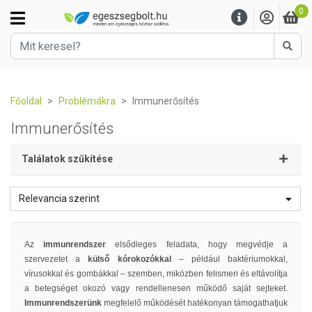
0
Kere
Főoldal
Problémákra
Immunerősítés
Immunerősítés
Találatok szűkítése
Relevancia szerint
Az
immunrendszer
elsődleges feladata, hogy megvédje a
szervezetet a
külső kórokozókkal
– például baktériumokkal,
vírusokkal és gombákkal – szemben, miközben felismeri és eltávolítja
a betegséget okozó vagy rendellenesen működő saját sejteket.
Immunrendszerünk
megfelelő működését hatékonyan támogathatjuk