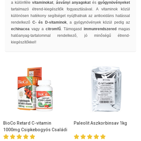
a különféle
vitaminokat
,
ásványi anyagokat
és
gyógynövényeket
tartalmazó étrend-kiegészítők fogyasztásával. A vitaminok közül
különösen hatékony segítséget nyújthatnak az antioxidáns hatással
rendelkező
C- és D-vitaminok
, a gyógynövények közül pedig az
echinacea
vagy a
citromfű
. Támogasd
immunrendszered
magas
hatóanyag-tartalommal rendelkező, jó minőségű étrend-
kiegészítőkkel!
BioCo Retard C-vitamin
Paleolit Aszkorbinsav 1kg
1000mg Csipkebogyós Családi
csomag 100db