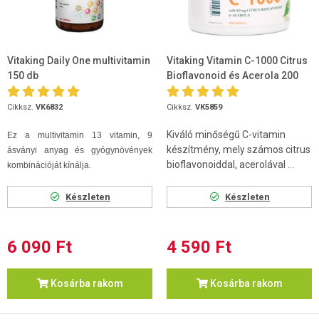
Vitaking Daily One multivitamin
Vitaking Vitamin C-1000 Citrus
150 db
Bioflavonoid és Acerola 200
db
Cikksz.
VK6832
Cikksz.
VK5859
Kiváló minőségű C-vitamin
Ez a multivitamin 13 vitamin, 9
készítmény, mely számos citrus
ásványi anyag és gyógynövények
bioflavonoiddal, acerolával ...
kombinációját kínálja.
Készleten
Készleten
6 090 Ft
4 590 Ft
Kosárba rakom
Kosárba rakom