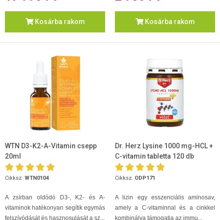
Kosárba rakom
Kosárba rakom
WTN D3-K2-A-Vitamin csepp
Dr. Herz Lysine 1000 mg-HCL +
20ml
C-vitamin tabletta 120 db
Cikksz.
WTN0104
Cikksz.
ODP171
A zsírban oldódó D3-, K2- és A-
A lizin egy esszenciális aminosav,
vitaminok hatékonyan segítik egymás
amely a C-vitaminnal és a cinkkel
felszívódását és hasznosulását a sz...
kombinálva támogatja az immu...