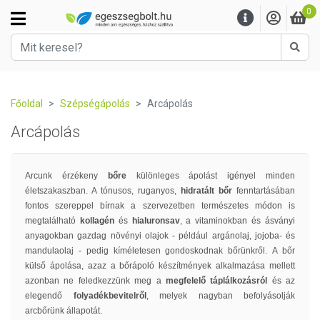
0
Kere
Főoldal
Szépségápolás
Arcápolás
Arcápolás
Arcunk érzékeny
bőre
különleges ápolást igényel minden
életszakaszban. A tónusos, ruganyos,
hidratált bőr
fenntartásában
fontos szereppel bírnak a szervezetben természetes módon is
megtalálható
kollagén
és
hialuronsav
, a vitaminokban és ásványi
anyagokban gazdag növényi olajok - például argánolaj, jojoba- és
mandulaolaj - pedig kíméletesen gondoskodnak bőrünkről. A bőr
külső ápolása, azaz a bőrápoló készítmények alkalmazása mellett
azonban ne feledkezzünk meg a
megfelelő táplálkozásról
és az
elegendő
folyadékbevitelről
, melyek nagyban befolyásolják
arcbőrünk állapotát.