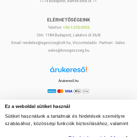
1114 Budapest, Bartók Béla út 71.
ELÉRHETŐSÉGEINK
Telefon:
+36-1-255-0555
Cím: 1184 Budapest, Lakatos út 36/B
Email: rendeles@egeszsegbolt.hu, Viszonteladói - Partneri - Sales:
sales@bioegeszseg.hu
Árukereső.hu
Ez a weboldal sütiket használ
Sütiket használunk a tartalmak és hirdetések személyre
szabásához, közösségi funkciók biztosításához, valamint
weboldalforgalmunk elemzéséhez. Ezenkívül közösségi