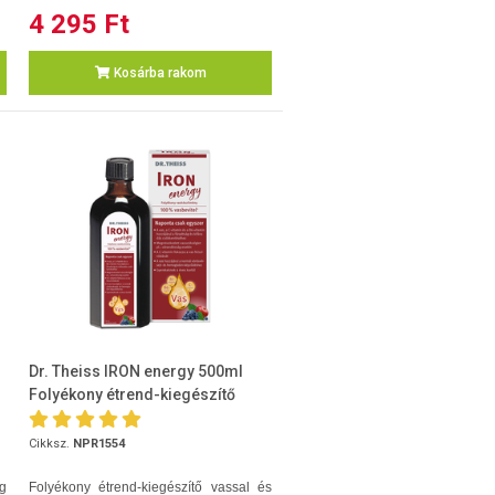
4 295 Ft
Kosárba rakom
Dr. Theiss IRON energy 500ml
Folyékony étrend-kiegészítő
Cikksz.
NPR1554
g
Folyékony étrend-kiegészítő vassal és