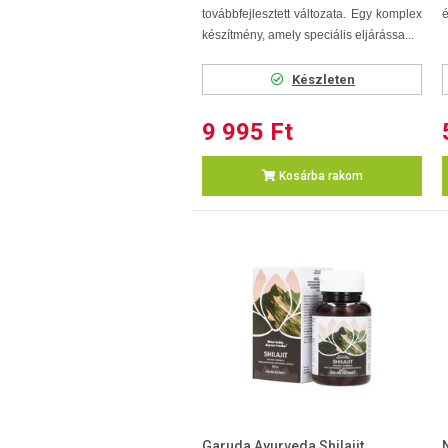
továbbfejlesztett változata. Egy komplex
é
készítmény, amely speciális eljárássa...
Készleten
9 995 Ft
Kosárba rakom
Garuda Ayurveda Shilajit