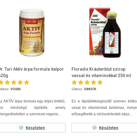
Dr. Turi Aktív árpa formula italpor
Floradix Kräuterblut szirup
620g
vassal és vitaminokkal 250 ml
ikksz.
VO006
Cikksz.
SBK076
z AKTÍV árpa formula egy teljes értékű,
Ez a táplálékkiegészítő szerves köté
bio minőségű táplálék, amely
vasat és vitaminokat tartalmaz, mely
lengedhetetlen a szervezet regene...
elősegíthetik a vörösvértestek képz...
Készleten
Készleten