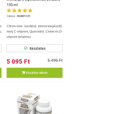
150 ml
Cikksz.
HUMI1121
s
Citrom-lime ízesítésű étrend-kiegészítő,
,
mely C-vitamint, Quercetint, Cinket és D-
vitamint tartalmaz.
Készleten
5 095 Ft
5 495 Ft
Kosárba rakom