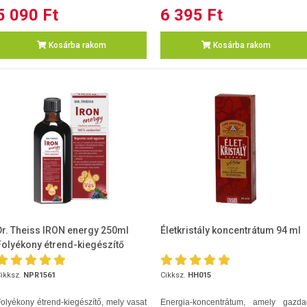
5 090 Ft
6 395 Ft
Kosárba rakom
Kosárba rakom
Dr. Theiss IRON energy 250ml
Életkristály koncentrátum 94 ml
Folyékony étrend-kiegészítő
ikksz.
NPR1561
Cikksz.
HH015
olyékony étrend-kiegészítő, mely vasat
Energia-koncentrátum, amely gazda