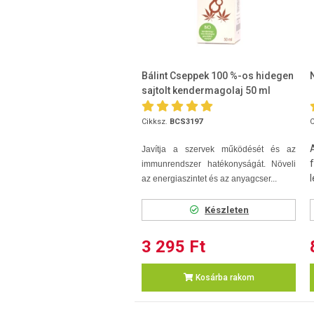
Bálint Cseppek 100 %-os hidegen
sajtolt kendermagolaj 50 ml
Cikksz.
BCS3197
C
Javítja a szervek működését és az
immunrendszer hatékonyságát. Növeli
l
az energiaszintet és az anyagcser...
Készleten
3 295 Ft
Kosárba rakom