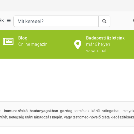
ÁK
Keresés
Blog
Budapesti üzleteink
Online magazin
már 6 helyen
vásárolhat
an
immunerősítő hatóanyagokban
gazdag termékek közül válogathat, melyek
űtét, betegség utáni lábadozás idején, vagy testtömeg-növelő diéta kiegészítések