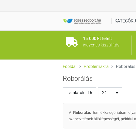
KATEGÓRI
15.000 Ft felett
ingyenes kiszállítás
Főoldal
Problémákra
Roborálás
Roborálás
Találatok:
16
24
A
Roborálás
termékkategóriában oly
szervezetének állóképességét, például m