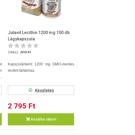
Jutavit Lecithin 1200 mg 100 db
Lágykapszula
Cikksz.
JV4141
nt
Kapszulánként 1200 mg GMO-mentes
n
lecitint tartalmaz.
..
Készleten
2 795 Ft
Kosárba rakom