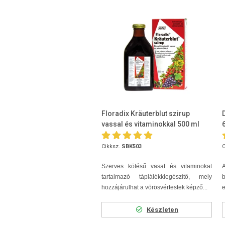
Floradix Kräuterblut szirup
vassal és vitaminokkal 500 ml
Cikksz.
SBK503
C
Szerves kötésű vasat és vitaminokat
A
tartalmazó táplálékkiegészítő, mely
hozzájárulhat a vörösvértestek képző...
e
Készleten