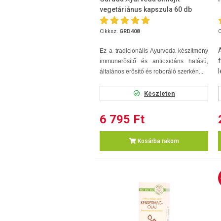
vegetáriánus kapszula 60 db
Cikksz.
GRD408
C
Ez a tradicionális Ayurveda készítmény
immunerősítő és antioxidáns hatású,
l
általános erősítő és roboráló szerkén...
Készleten
6 795 Ft
Kosárba rakom