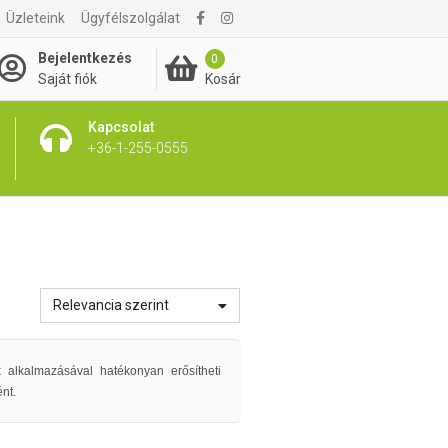
Üzleteink
Ügyfélszolgálat
Bejelentkezés
0
Kosár
Saját fiók
Kapcsolat
+36-1-255-0555
Relevancia szerint
 alkalmazásával hatékonyan erősítheti
ént.