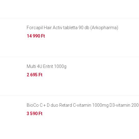
Forcapil Hair Activ tabletta 90 db (Arkopharma)
14 990 Ft
Multi 4U Eritrit 1000g
2 695 Ft
BioCo C + D duo Retard C-vitamin 1000mg D3-vitamin 20
3 590 Ft