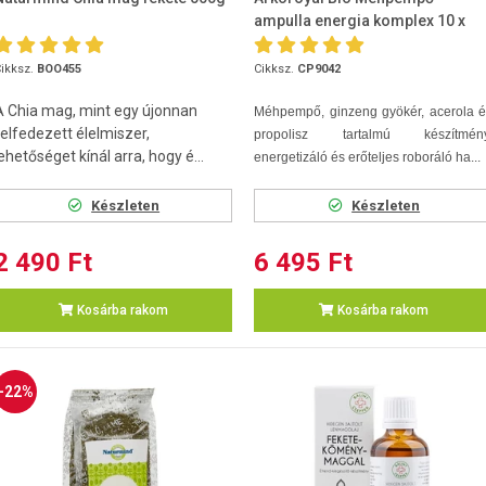
ampulla energia komplex 10 x
15ml
ikksz.
BOO455
Cikksz.
CP9042
A Chia mag, mint egy újonnan
Méhpempő, ginzeng gyökér, acerola é
felfedezett élelmiszer,
propolisz tartalmú készítmény
ehetőséget kínál arra, hogy é...
energetizáló és erőteljes roboráló ha...
Készleten
Készleten
2 490 Ft
6 495 Ft
Kosárba rakom
Kosárba rakom
-22%