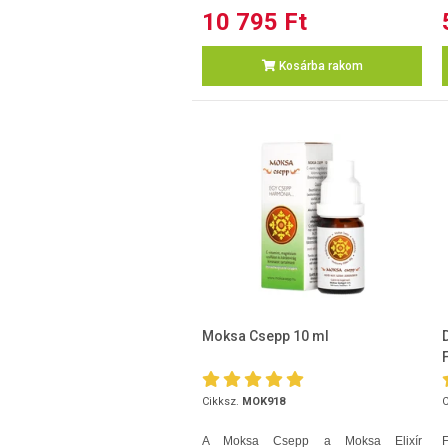
10 795 Ft
Kosárba rakom
Moksa Csepp 10 ml
Cikksz.
MOK918
C
A Moksa Csepp a Moksa Elixír
F