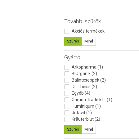
További szűrők
Akciós termékek
Szűrés
Mind
Gyártó
Arkopharma (1)
BIOrganik (2)
Bálintcseppek (2)
Dr. Theiss (2)
Egyéb (4)
Garuda Trade kft. (1)
Huminiqum (1)
Jutavit (1)
Kräuterblut (2)
Szűrés
Mind