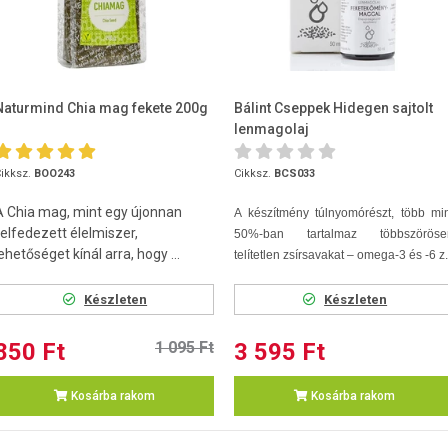
Naturmind Chia mag fekete 200g
Bálint Cseppek Hidegen sajtolt
lenmagolaj
feketeköménymaggal 50ml
ikksz.
BOO243
Cikksz.
BCS033
A Chia mag, mint egy újonnan
A készítmény túlnyomórészt, több mi
felfedezett élelmiszer,
50%-ban tartalmaz többszöröse
ehetőséget kínál arra, hogy ...
telítetlen zsírsavakat – omega-3 és -6 z.
Készleten
Készleten
850 Ft
1 095 Ft
3 595 Ft
Kosárba rakom
Kosárba rakom