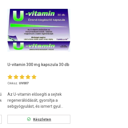
U-vitamin 300 mg kapszula 30 db
Cikksz.
UV007
Az U-vitamin elősegíti a sejtek
sű
regenerálódását, gyorsítja a
ek
sebgyógyulást, és ismert gyul...
Készleten