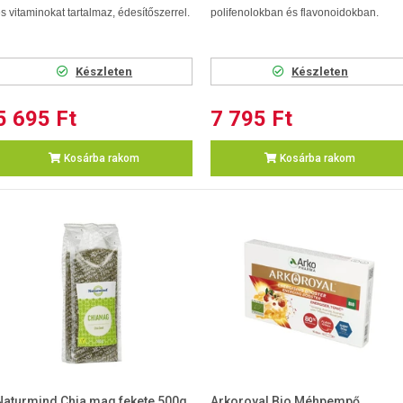
s vitaminokat tartalmaz, édesítőszerrel.
polifenolokban és flavonoidokban.
Készleten
Készleten
5 695 Ft
7 795 Ft
Kosárba rakom
Kosárba rakom
Naturmind Chia mag fekete 500g
Arkoroyal Bio Méhpempő