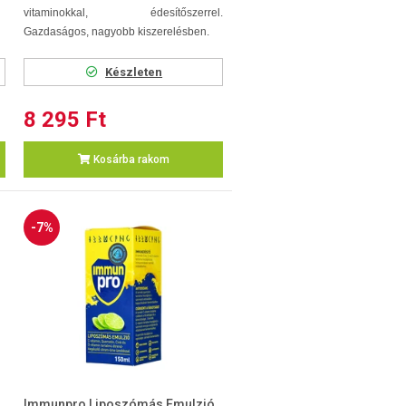
vitaminokkal, édesítőszerrel.
Gazdaságos, nagyobb kiszerelésben.
Készleten
8 295 Ft
Kosárba rakom
-7%
Immunpro Liposzómás Emulzió