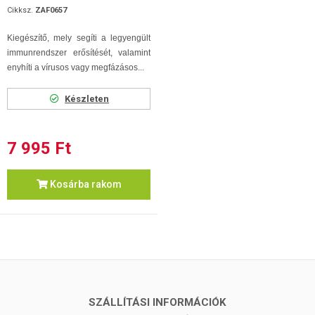
Cikksz.
ZAF0657
Kiegészítő, mely segíti a legyengült
immunrendszer erősítését, valamint
enyhíti a vírusos vagy megfázásos...
Készleten
7 995 Ft
Kosárba rakom
SZÁLLÍTÁSI INFORMÁCIÓK