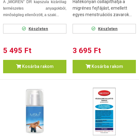
Hatékonyan csillapíthatja a
A „MIGRÉN” DR kapszula kizárólag
migrénes fejfájást, emellett
természetes anyagokból,
egyes menstruációs zavarok...
minőségileg ellenőrzött, a szaki...
Készleten
Készleten
5 495 Ft
3 695 Ft
Kosárba rakom
Kosárba rakom