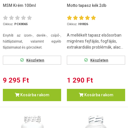
MSM Krém 100ml
Motto tapasz kék 2db
Cikksz.
PCK8065
Cikksz.
HH826
A mellékelt tapasz elsősorban
Enyhíti az izom-, derék-, csípő-,
migrénes fejfájás, fogfájás,
hátfájdalmat, valamint egyéb
extrakardiális problémák, alac...
fájdalmakat és görcsöket.
Készleten
Készleten
9 295 Ft
1 290 Ft
Kosárba rakom
Kosárba rakom