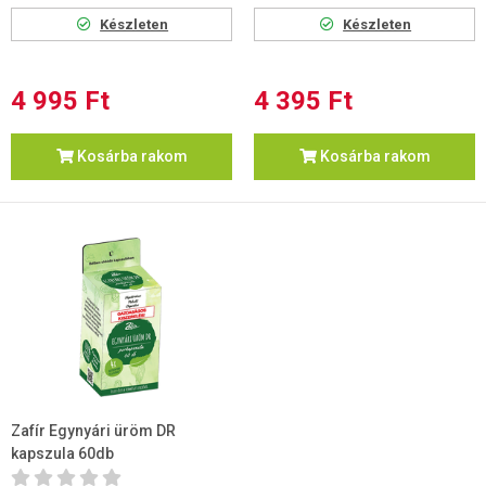
Készleten
Készleten
4 995 Ft
4 395 Ft
Kosárba rakom
Kosárba rakom
Zafír Egynyári üröm DR
kapszula 60db