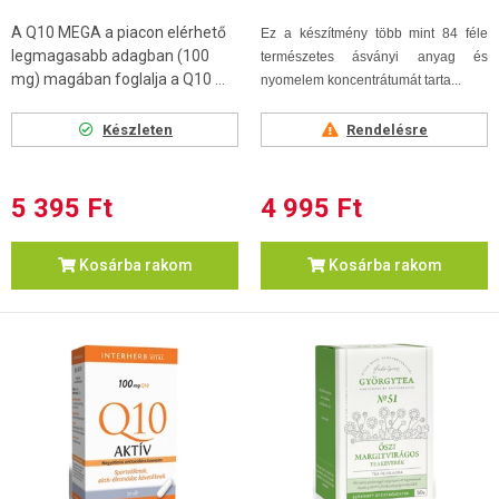
A Q10 MEGA a piacon elérhető
Ez a készítmény több mint 84 féle
legmagasabb adagban (100
természetes ásványi anyag és
mg) magában foglalja a Q10 ...
nyomelem koncentrátumát tarta...
Készleten
Rendelésre
5 395 Ft
4 995 Ft
Kosárba rakom
Kosárba rakom