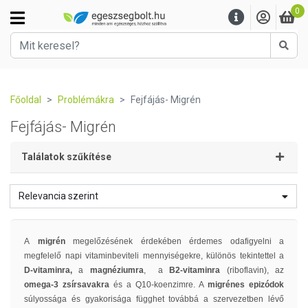
0
Kere
Főoldal
Problémákra
Fejfájás- Migrén
Fejfájás- Migrén
Találatok szűkítése
Relevancia szerint
A
migrén
megelőzésének érdekében érdemes odafigyelni a
megfelelő napi vitaminbeviteli mennyiségekre, különös tekintettel a
D-vitaminra,
a
magnéziumra
, a
B2-vitaminra
(riboflavin), az
omega-3 zsírsavakra
és a Q10-koenzimre. A
migrénes epizódok
súlyossága és gyakorisága függhet továbbá a szervezetben lévő