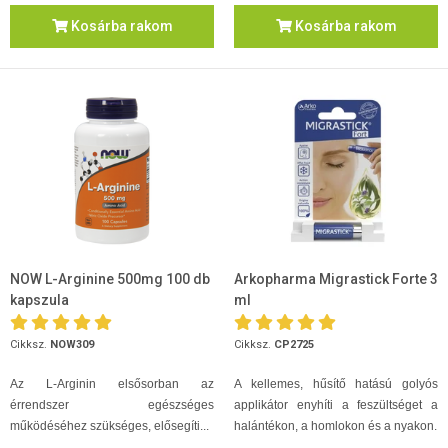
Kosárba rakom
Kosárba rakom
NOW L-Arginine 500mg 100 db
Arkopharma Migrastick Forte 3
kapszula
ml
Cikksz.
NOW309
Cikksz.
CP2725
Az L-Arginin elsősorban az
A kellemes, hűsítő hatású golyós
érrendszer egészséges
applikátor enyhíti a feszültséget a
működéséhez szükséges, elősegíti...
halántékon, a homlokon és a nyakon.