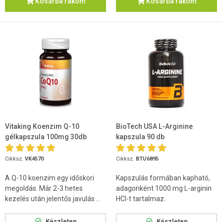
Kosárba rakom
Kosárba rakom
Vitaking Koenzim Q-10
BioTech USA L-Arginine
gélkapszula 100mg 30db
kapszula 90 db
Cikksz.
VK4570
Cikksz.
BTU6895
A Q-10 koenzim egy időskori
Kapszulás formában kapható,
megoldás. Már 2-3 hetes
adagonként 1000 mg L-arginin
kezelés után jelentős javulás ...
HCl-t tartalmaz.
Készleten
Készleten