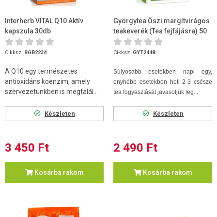
Interherb VITAL Q10 Aktív
Györgytea Őszi margitvirágos
kapszula 30db
teakeverék (Tea fejfájásra) 50
g
Cikksz.
BGB2234
Cikksz.
GYT2448
A Q10 egy természetes
Súlyosabb esetekben napi egy,
antioxidáns koenzim, amely
enyhébb esetekben heti 2-3 csésze
szervezetünkben is megtalál...
tea fogyasztását javasoljuk leg...
Készleten
Készleten
3 450 Ft
2 490 Ft
Kosárba rakom
Kosárba rakom