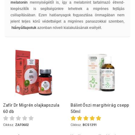
melatonin
mennyiségétől is, így a melatonint tartalmazó étrend-
kiegészítők is segítségünkre lehetnek a migrénes fejfájás
csillapításában. Ezen hatóanyagok fogyasztása önmagában nem
jelent teljes körű védettséget a migrénes panaszokkal szemben,
hiányállapotuk
azonban növeli kialakulásának esélyét.
Zafír Dr Migrén olajkapszula
Bálint Őszi margitvirág csepp
60 db
50ml
Cikksz.
ZAF0602
Cikksz.
BCS1391