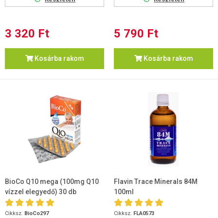
3 320 Ft
5 790 Ft
Kosárba rakom
Kosárba rakom
BioCo Q10 mega (100mg Q10
Flavin Trace Minerals 84M
vízzel elegyedő) 30 db
100ml
Cikksz.
BioCo297
Cikksz.
FLA0573