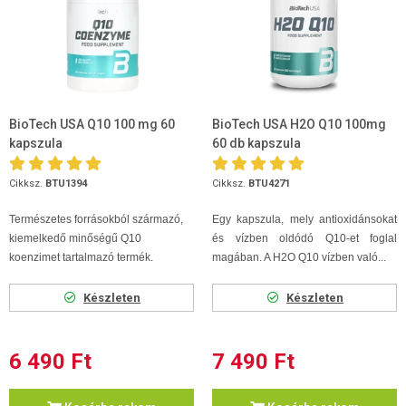
BioTech USA Q10 100 mg 60
BioTech USA H2O Q10 100mg
kapszula
60 db kapszula
Cikksz.
BTU1394
Cikksz.
BTU4271
Természetes forrásokból származó,
Egy kapszula, mely antioxidánsokat
kiemelkedő minőségű Q10
és vízben oldódó Q10-et foglal
koenzimet tartalmazó termék.
magában. A H2O Q10 vízben való...
Készleten
Készleten
6 490 Ft
7 490 Ft