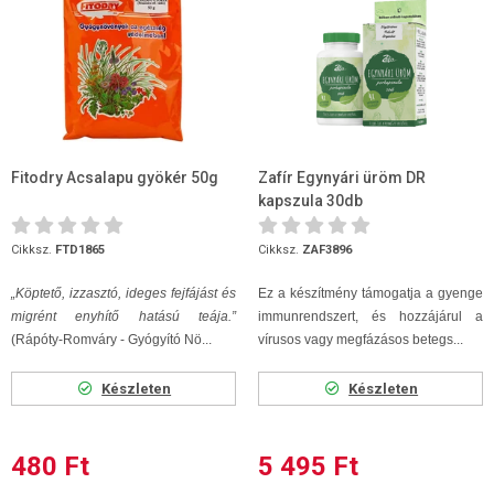
Fitodry Acsalapu gyökér 50g
Zafír Egynyári üröm DR
kapszula 30db
Cikksz.
FTD1865
Cikksz.
ZAF3896
„
Köptető, izzasztó, ideges fejfájást és
Ez a készítmény támogatja a gyenge
migrént enyhítő hatású teája.”
immunrendszert, és hozzájárul a
(Rápóty-Romváry - Gyógyító Nö...
vírusos vagy megfázásos betegs...
Készleten
Készleten
480 Ft
5 495 Ft