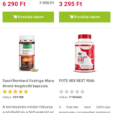
6 290 Ft
7 990 Ft
3 295 Ft
Kosárba rakom
Kosárba rakom
Sanct Bernhard Osztriga-Maca
POTE-MIX NEXT 90db
étrend-kiegészítő kapszula
120 db
Cikksz.
ODP908
Cikksz.
PTM6660
A természetes módon fokozza
A Pote-Mix Next 100%-ban
a női libidót és a férfi erekciót az
természetes összetevőket tartalmazó