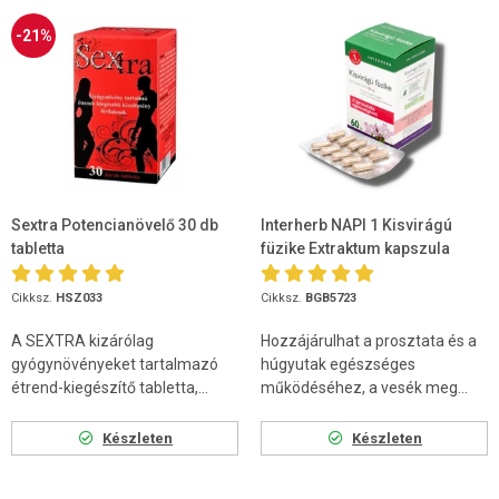
-21%
Sextra Potencianövelő 30 db
Interherb NAPI 1 Kisvirágú
tabletta
füzike Extraktum kapszula
60db
Cikksz.
HSZ033
Cikksz.
BGB5723
A SEXTRA kizárólag
Hozzájárulhat a prosztata és a
gyógynövényeket tartalmazó
húgyutak egészséges
étrend-kiegészítő tabletta,...
működéséhez, a vesék meg...
Készleten
Készleten