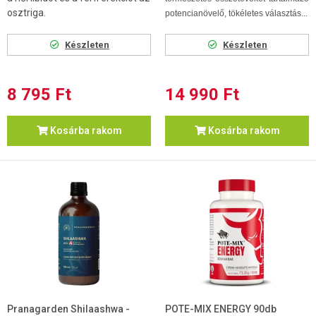
osztriga.
potencianövelő, tökéletes választás...
Készleten
Készleten
8 795 Ft
14 990 Ft
Kosárba rakom
Kosárba rakom
Pranagarden Shilaashwa -
POTE-MIX ENERGY 90db