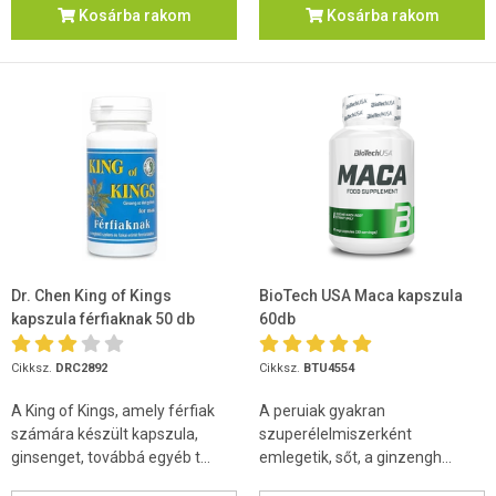
Kosárba rakom
Kosárba rakom
Dr. Chen King of Kings
BioTech USA Maca kapszula
kapszula férfiaknak 50 db
60db
Cikksz.
DRC2892
Cikksz.
BTU4554
A King of Kings, amely férfiak
A peruiak gyakran
számára készült kapszula,
szuperélelmiszerként
ginsenget, továbbá egyéb t...
emlegetik, sőt, a ginzengh...