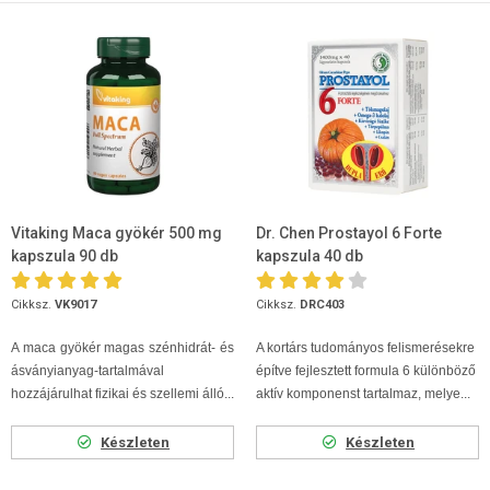
Vitaking Maca gyökér 500 mg
Dr. Chen Prostayol 6 Forte
kapszula 90 db
kapszula 40 db
Cikksz.
VK9017
Cikksz.
DRC403
A maca gyökér magas szénhidrát- és
A kortárs tudományos felismerésekre
ásványianyag-tartalmával
építve fejlesztett formula 6 különböző
hozzájárulhat fizikai és szellemi álló...
aktív komponenst tartalmaz, melye...
Készleten
Készleten