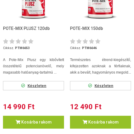
POTE-MIX PLUSZ 120db
POTE-MIX 150db
Cikksz.
PTM6653
Cikksz.
PTM6646
A Pote-Mix Plusz egy kibővített
Természetes étrend-kiegészítő,
összetételű potencianövelő, mely
kifejezetten azoknak a férfiaknak,
magasabb hatóanyag-tartalmú ...
akik a bevált, hagyományos megold...
Készleten
Készleten
14 990 Ft
12 490 Ft
Kosárba rakom
Kosárba rakom