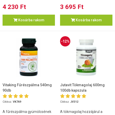
4 230 Ft
3 695 Ft
Kosárba rakom
Kosárba rakom
-12%
Vitaking Fűrészpálma 540mg
Jutavit Tökmagolaj 600mg
90db
100db kapszula
Cikksz.
VK769
Cikksz.
JV312
A fűrészpálma gyümölcsének
A tökmagolaj hozzájárul a