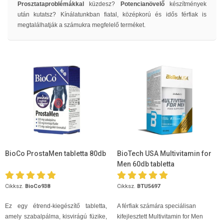
Prosztataproblémákkal
küzdesz?
Potencianövelő
készítmények
után kutatsz? Kínálatunkban fiatal, középkorú és idős férfiak is
megtalálhatják a számukra megfelelő terméket.
BioCo ProstaMen tabletta 80db
BioTech USA Multivitamin for
Men 60db tabletta
Cikksz.
BioCo938
Cikksz.
BTU5697
Ez egy étrend-kiegészítő tabletta,
A férfiak számára speciálisan
amely szabalpálma, kisvirágú füzike,
kifejlesztett Multivitamin for Men