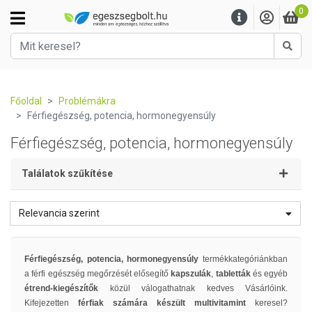
0
Kere
Főoldal
Problémákra
Férfiegészség, potencia, hormonegyensúly
Férfiegészség, potencia, hormonegyensúly
Találatok szűkítése
Relevancia szerint
Férfiegészség, potencia, hormonegyensúly
termékkategóriánkban
a férfi egészség megőrzését elősegítő
kapszulák
,
tabletták
és egyéb
étrend-kiegészítők
közül válogathatnak kedves Vásárlóink.
Kifejezetten
férfiak számára készült
multivitamint
keresel?