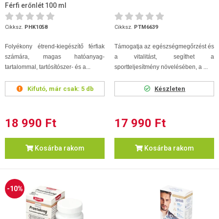
Férfi erőnlét 100 ml
Cikksz.
PHK1058
Cikksz.
PTM6639
Folyékony étrend-kiegészítő férfiak
Támogatja az egészségmegőrzést és
számára, magas hatóanyag-
a vitalitást, segíthet a
tartalommal, tartósítószer- és a...
sportteljesítmény növelésében, a ...
Kifutó, már csak:
5 db
Készleten
18 990 Ft
17 990 Ft
Kosárba rakom
Kosárba rakom
-10%