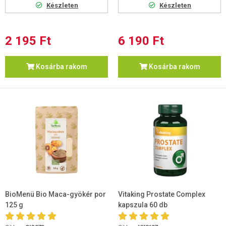
Készleten
Készleten
2 195 Ft
6 190 Ft
Kosárba rakom
Kosárba rakom
BioMenü Bio Maca-gyökér por
Vitaking Prostate Complex
125 g
kapszula 60 db