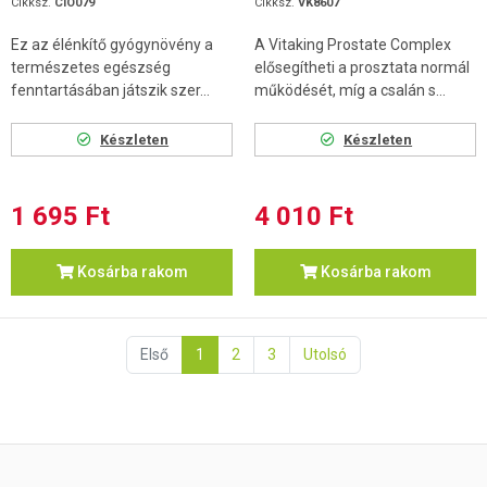
Cikksz.
CIO079
Cikksz.
VK8607
Ez az élénkítő gyógynövény a
A Vitaking Prostate Complex
természetes egészség
elősegítheti a prosztata normál
fenntartásában játszik szer...
működését, míg a csalán s...
Készleten
Készleten
1 695 Ft
4 010 Ft
Kosárba rakom
Kosárba rakom
Első
1
2
3
Utolsó