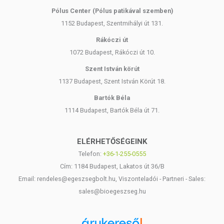
Pólus Center (Pólus patikával szemben)
1152 Budapest, Szentmihályi út 131.
Rákóczi út
1072 Budapest, Rákóczi út 10.
Szent István körút
1137 Budapest, Szent István Körút 18.
Bartók Béla
1114 Budapest, Bartók Béla út 71.
ELÉRHETŐSÉGEINK
Telefon:
+36-1-255-0555
Cím: 1184 Budapest, Lakatos út 36/B
Email: rendeles@egeszsegbolt.hu, Viszonteladói - Partneri - Sales:
sales@bioegeszseg.hu