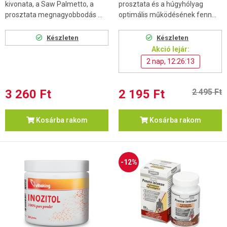
kivonata, a Saw Palmetto, a
prosztata és a húgyhólyag
prosztata megnagyobbodás ...
optimális működésének fenn...
Készleten
Készleten
Akció lejár:
2 nap, 12:26:12
3 260 Ft
2 195 Ft
2 495 Ft
Kosárba rakom
Kosárba rakom
-12%