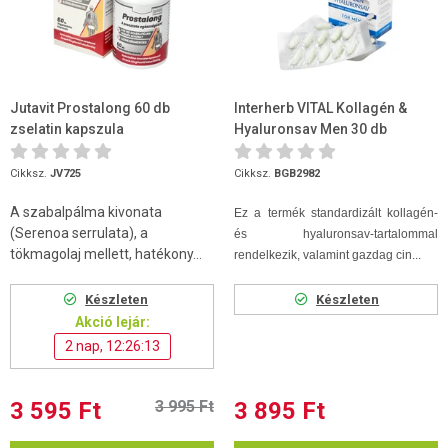
Jutavit Prostalong 60 db
Interherb VITAL Kollagén &
zselatin kapszula
Hyaluronsav Men 30 db
kapszula
Cikksz.
JV725
Cikksz.
BGB2982
A szabalpálma kivonata
Ez a termék standardizált kollagén-
(Serenoa serrulata), a
és hyaluronsav-tartalommal
tökmagolaj mellett, hatékony...
rendelkezik, valamint gazdag cin...
Készleten
Készleten
Akció lejár:
2 nap, 12:26:12
3 595 Ft
3 995 Ft
3 895 Ft