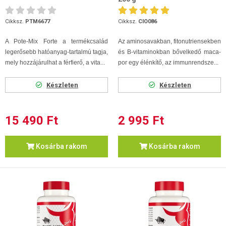
Cikksz.
PTM6677
Cikksz.
CIO086
A Pote-Mix Forte a termékcsalád
Az aminosavakban, fitonutriensekben
legerősebb hatóanyag-tartalmú tagja,
és B-vitaminokban bővelkedő maca-
mely hozzájárulhat a férfierő, a vita...
por egy élénkítő, az immunrendsze...
Készleten
Készleten
15 490 Ft
2 995 Ft
Kosárba rakom
Kosárba rakom