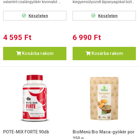
valamint csalángyökér kivonatot ...
kiegyensúlyozott tápanyagokat bizt...
Készleten
Készleten
4 595 Ft
6 990 Ft
Kosárba rakom
Kosárba rakom
POTE-MIX FORTE 90db
BioMenü Bio Maca-gyökér por
250 g