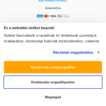
Árukereső.hu
Ez a weboldal sütiket használ
Sütiket használunk a tartalmak és hirdetések személyre
szabásához, közösségi funkciók biztosításához, valamint
weboldalforgalmunk elemzéséhez. Ezenkívül közösségi
Részletek megjelenítése
média-, hirdető- és elemező partnereinkkel megosztjuk az
Ön weboldalhasználatra vonatkozó adatait, akik
kombinálhatják az adatokat más olyan adatokkal,
Mindennek a megengedése
amelyeket Ön adott meg számukra vagy az Ön által
használt más szolgáltatásokból gyűjtöttek.
Kiválasztás engedélyezése
© 2025 Minden jog fenntartva egeszsegbolt.hu
Megtagad