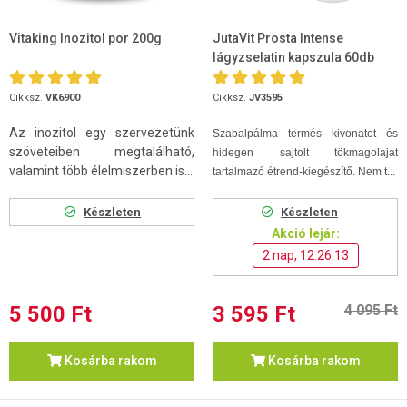
Vitaking Inozitol por 200g
JutaVit Prosta Intense
lágyzselatin kapszula 60db
Cikksz.
VK6900
Cikksz.
JV3595
Az inozitol egy szervezetünk
Szabalpálma termés kivonatot és
szöveteiben megtalálható,
hidegen sajtolt tökmagolajat
valamint több élelmiszerben is...
tartalmazó étrend-kiegészítő. Nem t...
Készleten
Készleten
Akció lejár:
2 nap, 12:26:12
5 500 Ft
3 595 Ft
4 095 Ft
Kosárba rakom
Kosárba rakom