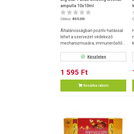
ampulla 10x10ml
Cikksz.
BSS203
C
Általánosságban pozitív hatással
lehet a szervezet védekező
mechanizmusára, immunerősítő...
Készleten
1 595 Ft
Kosárba rakom