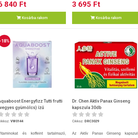
6 840 Ft
3 695 Ft
Kosárba rakom
Kosárba rakom
-18%
Aquaboost Energyfizz Tutti frutti
Dr. Chen Aktív Panax Ginseng
(vegyes gyümölcs) ízű
kapszula 30db
pezsgőtabletta 18db 40g
ikksz.
VW0144
Cikksz.
DRC3029
Vitaminokat és koffeint tartalmazó,
Az Aktív Panax Ginseng kapszul