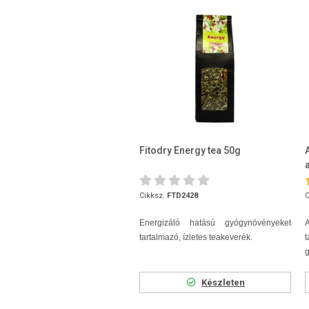
Fitodry Energy tea 50g
Cikksz.
FTD2428
C
Energizáló hatású gyógynövényeket
A
tartalmazó, ízletes teakeverék.
g
Készleten