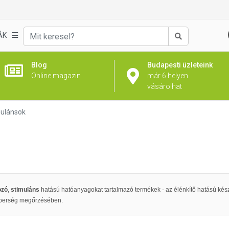
ÁK
Keresés
Blog
Budapesti üzleteink
Online magazin
már 6 helyen
vásárolhat
ulánsok
ozó
,
stimuláns
hatású hatóanyagokat tartalmazó termékek - az élénkítő hatású kés
éberség megőrzésében.