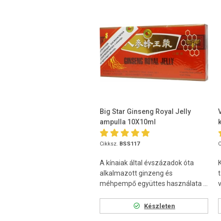
Big Star Ginseng Royal Jelly
ampulla 10X10ml
Cikksz.
BSS117
C
A kínaiak által évszázadok óta
alkalmazott ginzeng és
méhpempő együttes használata ...
v
Készleten