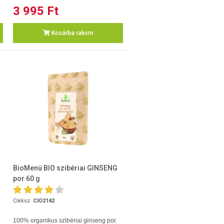
3 995 Ft
Kosárba rakom
BioMenü BIO szibériai GINSENG
por 60 g
Cikksz.
CIO2142
100% organikus szibériai ginseng por.