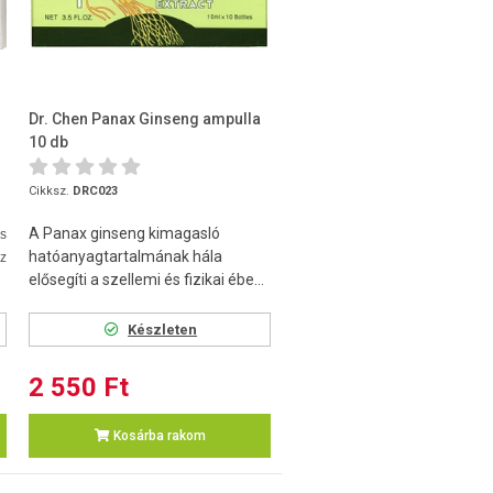
Dr. Chen Panax Ginseng ampulla
10 db
Cikksz.
DRC023
A Panax ginseng kimagasló
és
hatóanyagtartalmának hála
z
elősegíti a szellemi és fizikai ébe...
Készleten
2 550 Ft
Kosárba rakom