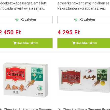
védekezőképességét, emellett
agyserkentőként, míg Indiában és
ntioxidánsként óvja a sejtek...
Pakisztánban korábban szíver...
Készleten
Készleten
2 450 Ft
4 295 Ft
Kosárba rakom
Kosárba rakom
Dr. Chen Fehér Eleuthero Ginseng
Dr. Chen Eleuthero Ginseng Roya