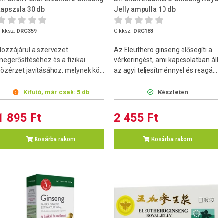
kapszula 30 db
Jelly ampulla 10 db
ikksz.
DRC359
Cikksz.
DRC183
Hozzájárul a szervezet
Az Eleuthero ginseng elősegíti a
megerősítéséhez és a fizikai
vérkeringést, ami kapcsolatban áll
közérzet javításához, melynek kö...
az agyi teljesítménnyel és reagá...
Kifutó, már csak:
5 db
Készleten
1 895 Ft
2 455 Ft
Kosárba rakom
Kosárba rakom