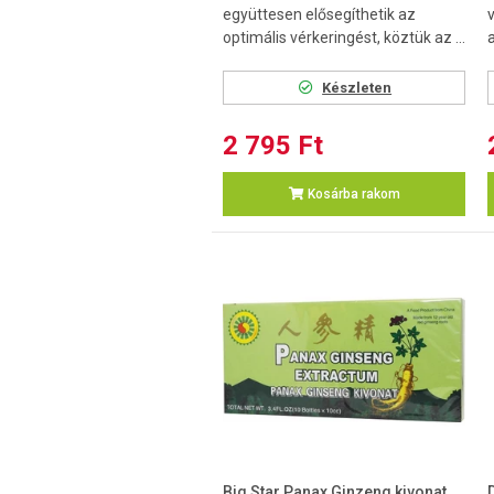
együttesen elősegíthetik az
optimális vérkeringést, köztük az ...
a
Készleten
2 795 Ft
Kosárba rakom
Big Star Panax Ginzeng kivonat