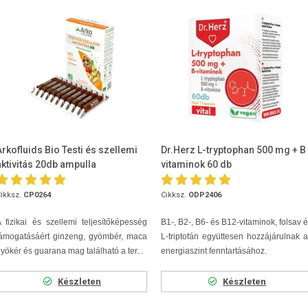
Arkofluids Bio Testi és szellemi
Dr.Herz L-tryptophan 500 mg + B
aktivitás 20db ampulla
vitaminok 60 db
ikksz.
CP0264
Cikksz.
ODP2406
 fizikai és szellemi teljesítőképesség
B1-, B2-, B6- és B12-vitaminok, folsav 
támogatásáért ginzeng, gyömbér, maca
L-triptofán együttesen hozzájárulnak 
yökér és guarana mag található a ter...
energiaszint fenntartásához.
Készleten
Készleten