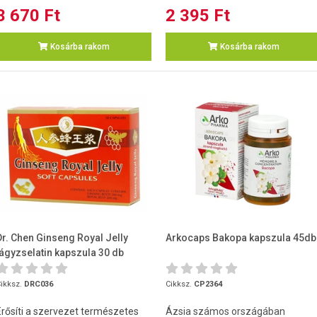
3 670 Ft
2 395 Ft
Kosárba rakom
Kosárba rakom
Dr. Chen Ginseng Royal Jelly
Arkocaps Bakopa kapszula 45db
lágyzselatin kapszula 30 db
ikksz.
DRC036
Cikksz.
CP2364
Erősíti a szervezet természetes
Ázsia számos országában