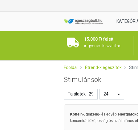
KATEGÓRI
15.000 Ft felett
ingyenes kiszállítás
Főoldal
Étrend-kiegészítők
Stim
Stimulánsok
Találatok:
29
24
Koffein-,
ginzeng
- és egyéb
energiafok
koncentrációképesség és az általános 