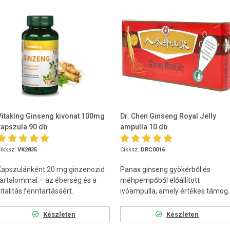
Vitaking Ginseng kivonat 100mg
Dr. Chen Ginseng Royal Jelly
kapszula 90 db
ampulla 10 db
ikksz.
VK2835
Cikksz.
DRC0016
Kapszulánként 20 mg ginzenozid
Panax ginseng gyökérből és
tartalommal – az éberség és a
méhpempőből előállított
italitás fenntartásáért.
ivóampulla, amely értékes támog..
Készleten
Készleten