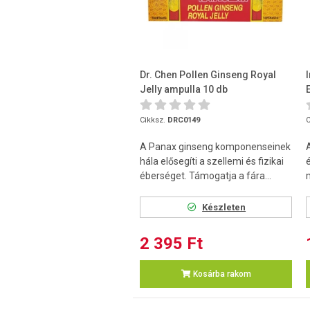
Dr. Chen Pollen Ginseng Royal
Jelly ampulla 10 db
Cikksz.
DRC0149
C
A Panax ginseng komponenseinek
hála elősegíti a szellemi és fizikai
éberséget. Támogatja a fára...
Készleten
2 395 Ft
Kosárba rakom