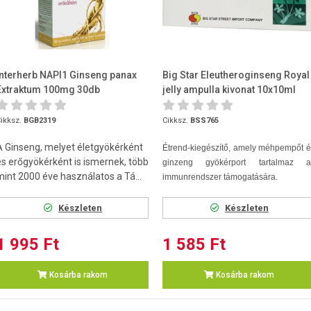
Interherb NAPI1 Ginseng panax
Big Star Eleutheroginseng Royal
Extraktum 100mg 30db
jelly ampulla kivonat 10x10ml
ikksz.
BGB2319
Cikksz.
BSS765
A Ginseng, melyet életgyökérként
Étrend-kiegészítő, amely méhpempőt 
és erőgyökérként is ismernek, több
ginzeng gyökérport tartalmaz a
mint 2000 éve használatos a Tá...
immunrendszer támogatására.
Készleten
Készleten
1 995 Ft
1 585 Ft
Kosárba rakom
Kosárba rakom