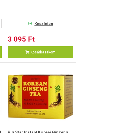
Készleten
3 095 Ft
Kosárba rakom
l
Big Star Instant Koreai Ginzeng