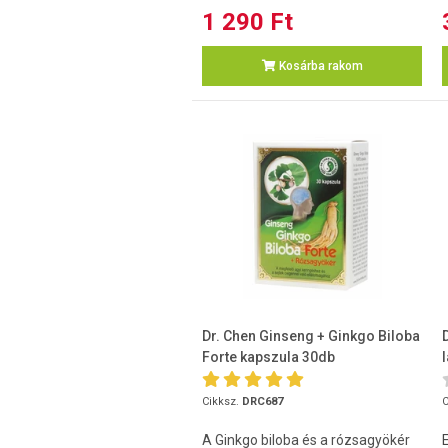
1 290 Ft
Kosárba rakom
Dr. Chen Ginseng + Ginkgo Biloba
Forte kapszula 30db
Cikksz.
DRC687
C
A Ginkgo biloba és a rózsagyökér