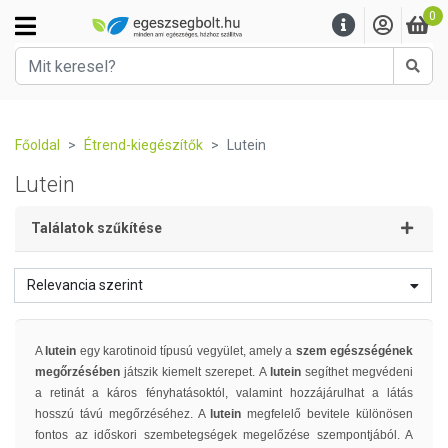
0
Kere
Főoldal
Étrend-kiegészítők
Lutein
Lutein
Találatok szűkítése
Relevancia szerint
A
lutein
egy karotinoid típusú vegyület, amely a
szem egészségének
megőrzésében
játszik kiemelt szerepet. A
lutein
segíthet megvédeni
a retinát a káros fényhatásoktól, valamint hozzájárulhat a látás
hosszú távú megőrzéséhez. A
lutein
megfelelő bevitele különösen
fontos az időskori szembetegségek megelőzése szempontjából. A