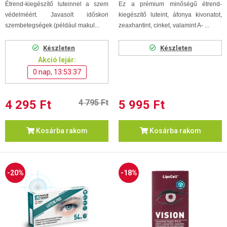
Étrend-kiegészítő luteinnel a szem
Ez a prémium minőségű étrend-
védelméért. Javasolt időskori
kiegészítő luteint, áfonya kivonatot,
szembetegségek (például makul...
zeaxhantint, cinket, valamint A- ...
Készleten
Készleten
Akció lejár:
0 nap, 13:53:36
4 295 Ft
4 795 Ft
5 995 Ft
Kosárba rakom
Kosárba rakom
-20%
-18%