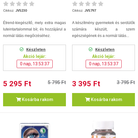
60db
Cikksz.
JV5230
Cikksz.
JV5797
Étrend-kiegészítő, mely extra magas
A készítmény gyermekek és serdülők
luteintartalommal bír, és hozzájárul a
számára készült, a szem
normál látás megőrzéséhez.
egészségének és a normál látás...
Készleten
Készleten
Akció lejár:
Akció lejár:
0 nap, 13:53:36
0 nap, 13:53:36
5 295 Ft
5 795 Ft
3 395 Ft
3 795 Ft
Kosárba rakom
Kosárba rakom