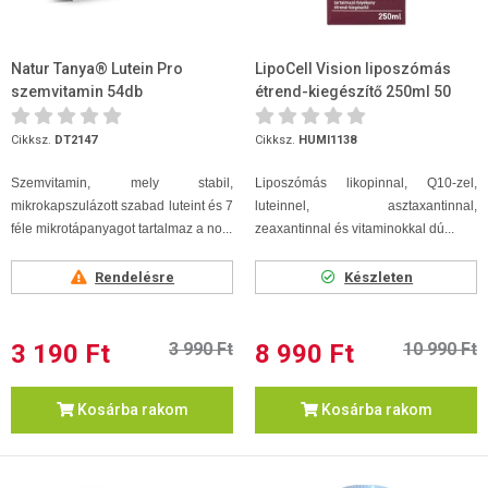
Natur Tanya® Lutein Pro
LipoCell Vision liposzómás
szemvitamin 54db
étrend-kiegészítő 250ml 50
adag
Cikksz.
DT2147
Cikksz.
HUMI1138
Szemvitamin, mely stabil,
Liposzómás likopinnal, Q10-zel,
mikrokapszulázott szabad luteint és 7
luteinnel, asztaxantinnal,
féle mikrotápanyagot tartalmaz a no...
zeaxantinnal és vitaminokkal dú...
Rendelésre
Készleten
3 190 Ft
3 990 Ft
8 990 Ft
10 990 Ft
Kosárba rakom
Kosárba rakom