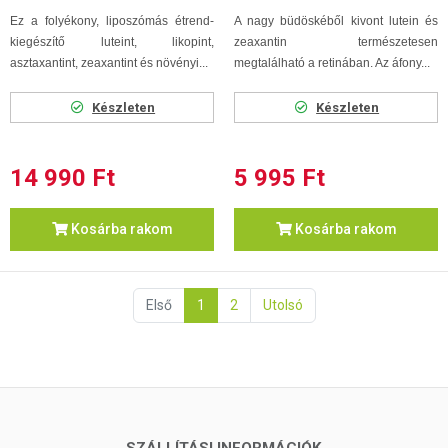
Ez a folyékony, liposzómás étrend-
A nagy büdöskéből kivont lutein és
kiegészítő luteint, likopint,
zeaxantin természetesen
asztaxantint, zeaxantint és növényi...
megtalálható a retinában. Az áfony...
Készleten
Készleten
14 990 Ft
5 995 Ft
Kosárba rakom
Kosárba rakom
Első
1
2
Utolsó