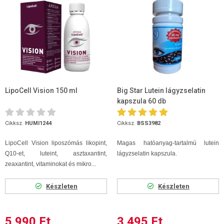
LipoCell Vision 150 ml
Big Star Lutein lágyzselatin
kapszula 60 db
Cikksz.
HUMI1244
Cikksz.
BSS3982
LipoCell Vision liposzómás likopint,
Magas hatóanyag-tartalmú lutein
Q10-et, luteint, asztaxantint,
lágyzselatin kapszula.
zeaxantint, vitaminokat és mikro...
Készleten
Készleten
5 990 Ft
3 495 Ft