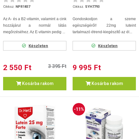
Cikksz.
NPR1837
Cikksz.
SYH7793
Az A- és a B2-vitamin, valamint a cink
Gondoskodjon a szeme
hozzájárul a normál látás
egészségéről! 22mg luteint
megőrzéséhez. Az E-vitamin pedig ...
tartalmazó étrend-kiegészítő az él...
Készleten
Készleten
2 550 Ft
3 395 Ft
9 995 Ft
Kosárba rakom
Kosárba rakom
-11%