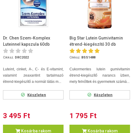
Dr. Chen Szem-Komplex
Big Star Lutein Gumivitamin
Luteinnel kapszula 60db
étrend-kiegészítő 30 db
Cikksz.
DRC2022
Cikksz.
BSS1488
Luteint, cinket, A-, C- és E-vitamint,
Cukormentes lutein gumivitamin
valamint zeaxantint tartalmazó
étrend-kiegészítő narancs ízben,
étrend-kiegészítő a normál látás m...
mely felnőttek és gyermekek számá...
Készleten
Készleten
3 495 Ft
1 795 Ft
Kosárba rakom
Kosárba rakom