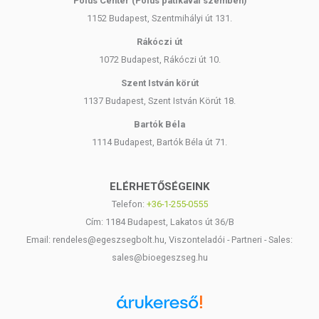
Pólus Center (Pólus patikával szemben)
1152 Budapest, Szentmihályi út 131.
Rákóczi út
1072 Budapest, Rákóczi út 10.
Szent István körút
1137 Budapest, Szent István Körút 18.
Bartók Béla
1114 Budapest, Bartók Béla út 71.
ELÉRHETŐSÉGEINK
Telefon:
+36-1-255-0555
Cím: 1184 Budapest, Lakatos út 36/B
Email: rendeles@egeszsegbolt.hu, Viszonteladói - Partneri - Sales:
sales@bioegeszseg.hu