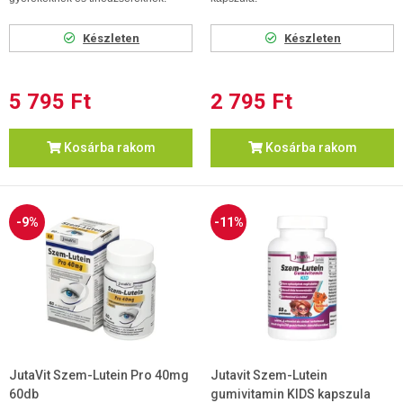
Készleten
Készleten
5 795 Ft
2 795 Ft
Kosárba rakom
Kosárba rakom
-9%
-11%
JutaVit Szem-Lutein Pro 40mg
Jutavit Szem-Lutein
60db
gumivitamin KIDS kapszula