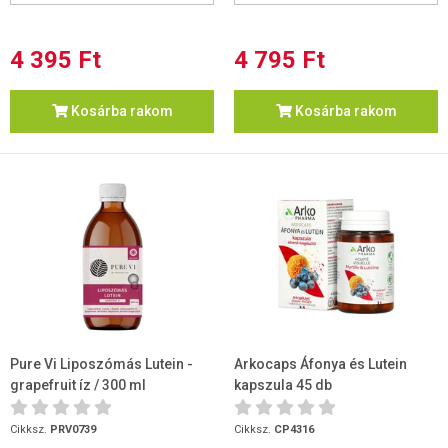
4 395 Ft
4 795 Ft
Kosárba rakom
Kosárba rakom
Pure Vi Liposzómás Lutein -
Arkocaps Áfonya és Lutein
grapefruit íz / 300 ml
kapszula 45 db
Cikksz.
PRV0739
Cikksz.
CP4316