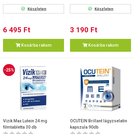
Készleten
Készleten
6 495 Ft
3 190 Ft
Kosárba rakom
Kosárba rakom
-25%
Vizik Max Lutein 24 mg
OCUTEIN Brillant lágyzselatin
filmtabletta 30 db
kapszula 90db