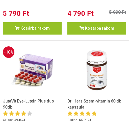
5 790 Ft
4 790 Ft
5 990 Ft
Kosárba rakom
Kosárba rakom
-10%
JutaVit Eye-Lutein Plus duo
Dr. Herz Szem-vitamin 60 db
90db
kapszula
Cikksz.
JV4523
Cikksz.
ODP124