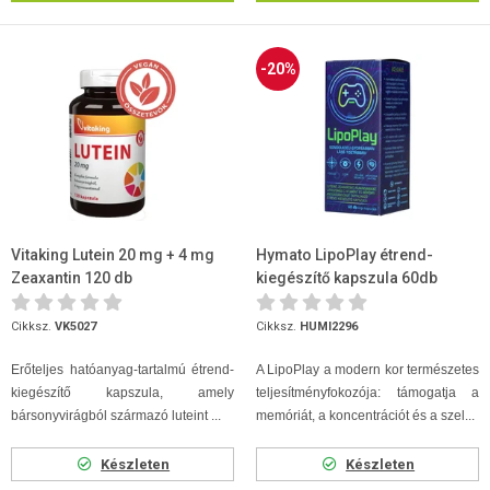
-20%
Vitaking Lutein 20 mg + 4 mg
Hymato LipoPlay étrend-
Zeaxantin 120 db
kiegészítő kapszula 60db
Cikksz.
VK5027
Cikksz.
HUMI2296
Erőteljes hatóanyag-tartalmú étrend-
A LipoPlay a modern kor természetes
kiegészítő kapszula, amely
teljesítményfokozója: támogatja a
bársonyvirágból származó luteint ...
memóriát, a koncentrációt és a szel...
Készleten
Készleten