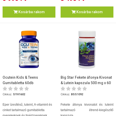
Kosárba rakom
Kosárba rakom
Ocutein Kids & Teens
Big Star Fekete áfonya Kivonat
Gumitabletta 60db
& Lutein kapszula 500 mg x 60
db
Cikksz.
SYH1602
Cikksz.
BSS1092
Eper ízesítésű, luteint, A-vitamint és
Fekete áfonya kivonatot és luteint
cinket tartalmazó gumitabletta
tartalmazó étrend-kiegészítő
gyerekeknek és tinédzsereknek.
kapszula.