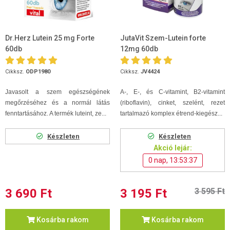
Dr.Herz Lutein 25 mg Forte
JutaVit Szem-Lutein forte
60db
12mg 60db
Cikksz.
ODP1980
Cikksz.
JV4424
Javasolt a szem egészségének
A-, E-, és C-vitamint, B2-vitamint
megőrzéséhez és a normál látás
(riboflavin), cinket, szelént, rezet
fenntartásához. A termék luteint, ze...
tartalmazó komplex étrend-kiegész...
Készleten
Készleten
Akció lejár:
0 nap, 13:53:36
3 690 Ft
3 195 Ft
3 595 Ft
Kosárba rakom
Kosárba rakom