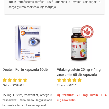
lutein
természetes forrásai közé tartoznak a leveles zöldségek, a
sárga gyümölcsök és a tojássárgája.
Ocutein Forte kapszula 60db
Vitaking Lutein 20mg + 4mg
zeaxantin 60 db kapszula
Cikksz.
SYH4952
Cikksz.
VK5010
15 mg Luteint, zeaxantint, omega-3
Új formula! 20 mg lutein + 4
zsírsavakat tartalmazó lágyzselatin
mg zeaxantin
kapszula vitaminokkal és nyomel...