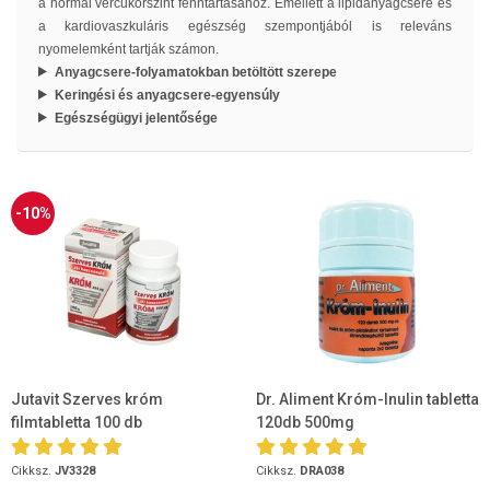
a normál vércukorszint fenntartásához. Emellett a lipidanyagcsere és
a kardiovaszkuláris egészség szempontjából is releváns
nyomelemként tartják számon.
Anyagcsere-folyamatokban betöltött szerepe
Keringési és anyagcsere-egyensúly
Egészségügyi jelentősége
-10%
Jutavit Szerves króm
Dr. Aliment Króm-Inulin tabletta
filmtabletta 100 db
120db 500mg
Cikksz.
JV3328
Cikksz.
DRA038