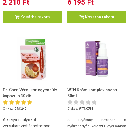
2 210 Ft
6 195 Ft
Kosárba rakom
Kosárba rakom
Dr. Chen Vércukor egyensúly
WTN Króm komplex csepp
kapszula 30 db
50ml
Cikksz.
DRC240
Cikksz.
WTN0784
A kiegyensúlyozott
A folyékony formában a
vércukorszint fenntartása
nyálkahártyán keresztül gyorsabban