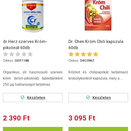
dr.Herz szerves Króm-
Dr. Chen Króm Chili kapszula
pikolinát 60db
60db
Cikksz.
ODP1188
Cikksz.
DRC0967
Organikus, jól hasznosuló szerves
Krómot és chilipaprikát tartalmazó
króm (króm-pikolinát) tablettánként
testsúlykontroll kapszula, mely a ...
250 µg hatóanyagot tartalmaz.
Készleten
Készleten
2 390 Ft
3 095 Ft