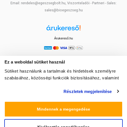
Email: rendeles@egeszsegbolt.hu, Viszonteladói - Partneri - Sales:
sales@bioegeszseg.hu
Árukereső.hu
Ez a weboldal sütiket használ
Sütiket használunk a tartalmak és hirdetések személyre
szabásához, közösségi funkciók biztosításához, valamint
weboldalforgalmunk elemzéséhez. Ezenkívül közösségi
Részletek megjelenítése
média-, hirdető- és elemező partnereinkkel megosztjuk az
Ön weboldalhasználatra vonatkozó adatait, akik
kombinálhatják az adatokat más olyan adatokkal,
Mindennek a megengedése
amelyeket Ön adott meg számukra vagy az Ön által
használt más szolgáltatásokból gyűjtöttek.