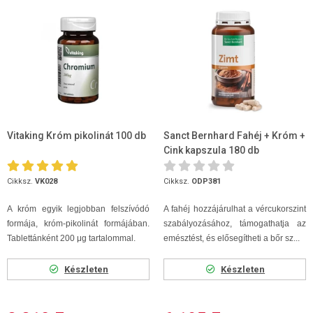
Vitaking Króm pikolinát 100 db
Sanct Bernhard Fahéj + Króm +
Cink kapszula 180 db
Cikksz.
VK028
Cikksz.
ODP381
A króm egyik legjobban felszívódó
A fahéj hozzájárulhat a vércukorszint
formája, króm-pikolinát formájában.
szabályozásához, támogathatja az
Tablettánként 200 μg tartalommal.
emésztést, és elősegítheti a bőr sz...
Készleten
Készleten