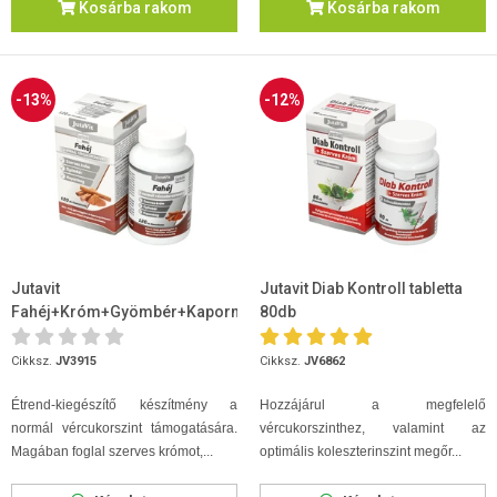
Kosárba rakom
Kosárba rakom
-13%
-12%
Jutavit
Jutavit Diab Kontroll tabletta
Fahéj+Króm+Gyömbér+Kapormag
80db
120 db Filmtabletta
Cikksz.
JV3915
Cikksz.
JV6862
Étrend-kiegészítő készítmény a
Hozzájárul a megfelelő
normál vércukorszint támogatására.
vércukorszinthez, valamint az
Magában foglal szerves krómot,...
optimális koleszterinszint megőr...