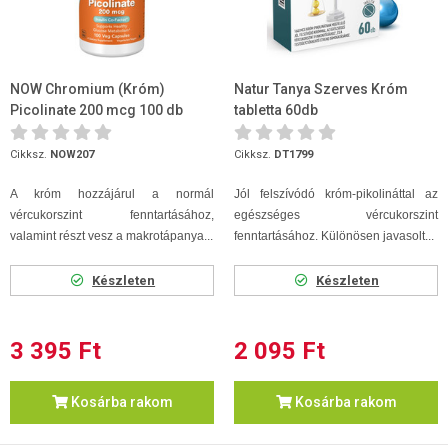
NOW Chromium (Króm)
Natur Tanya Szerves Króm
Picolinate 200 mcg 100 db
tabletta 60db
kapszula
Cikksz.
NOW207
Cikksz.
DT1799
A króm hozzájárul a normál
Jól felszívódó króm-pikolináttal az
vércukorszint fenntartásához,
egészséges vércukorszint
valamint részt vesz a makrotápanya...
fenntartásához. Különösen javasolt...
Készleten
Készleten
3 395 Ft
2 095 Ft
Kosárba rakom
Kosárba rakom