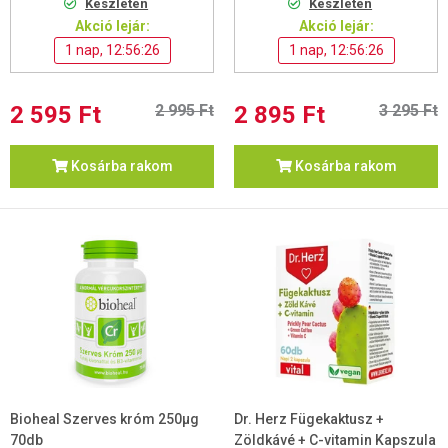
Készleten
Készleten
Akció lejár:
Akció lejár:
1 nap, 12:56:25
1 nap, 12:56:25
2 595 Ft
2 995 Ft
2 895 Ft
3 295 Ft
Kosárba rakom
Kosárba rakom
Bioheal Szerves króm 250µg
Dr. Herz Fügekaktusz +
70db
Zöldkávé + C-vitamin Kapszula