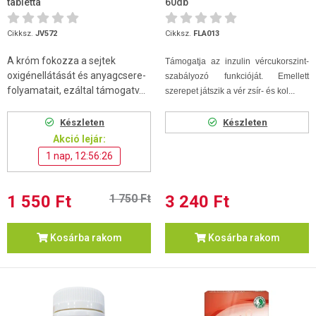
tabletta
60db
Cikksz.
JV572
Cikksz.
FLA013
A króm fokozza a sejtek
Támogatja az inzulin vércukorszint-
oxigénellátását és anyagcsere-
szabályozó funkcióját. Emellett
folyamatait, ezáltal támogatv...
szerepet játszik a vér zsír- és kol...
Készleten
Készleten
Akció lejár:
1 nap, 12:56:25
1 550 Ft
1 750 Ft
3 240 Ft
Kosárba rakom
Kosárba rakom