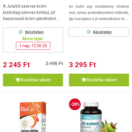
A JutaVit szerves króm
Az inulin egy vízoldékony növényi
kizárólag szerves kötésű, jól
rost, amely probiotikumként működik,
hasznosuló króm-pikolinátot...
így hozzájárul a jó emésztéshez és ...
Készleten
Készleten
Akció lejár:
1 nap, 12:56:25
2 245 Ft
2 495 Ft
3 295 Ft
Kosárba rakom
Kosárba rakom
-28%