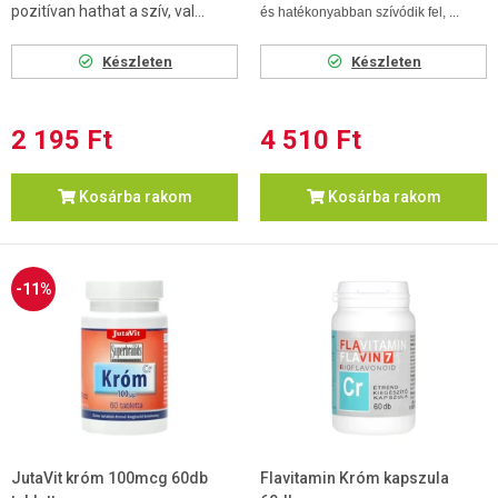
pozitívan hathat a szív, val...
és hatékonyabban szívódik fel, ...
Készleten
Készleten
2 195 Ft
4 510 Ft
Kosárba rakom
Kosárba rakom
-11%
JutaVit króm 100mcg 60db
Flavitamin Króm kapszula