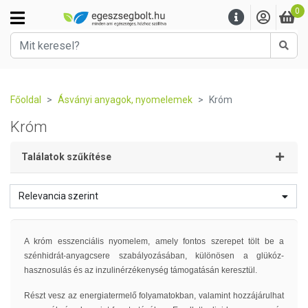
0
Kere
Főoldal
Ásványi anyagok, nyomelemek
Króm
Króm
Találatok szűkítése
Relevancia szerint
A króm esszenciális nyomelem, amely fontos szerepet tölt be a
szénhidrát-anyagcsere szabályozásában, különösen a glükóz-
hasznosulás és az inzulinérzékenység támogatásán keresztül.
Részt vesz az energiatermelő folyamatokban, valamint hozzájárulhat