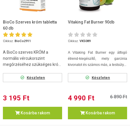
BioCo Szerves króm tabletta
Vitaking Fat Burner 90db
60 db
Cikksz.
BioCo2911
Cikksz.
VK5089
A BioCo szerves KRÓM a
A Vitaking Fat Burner egy átfogó
normális vércukorszint
étrend-kiegészítő, mely garcinia
megőrzéséhez szükséges kró...
kivonatot és számos más, a testsúly...
Készleten
Készleten
3 195 Ft
4 990 Ft
6 890 Ft
Kosárba rakom
Kosárba rakom