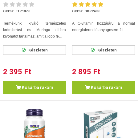
60 db
Cikksz.
ETP1879
Cikksz.
ODP2499
Termékünk kiváló természetes
A C-vitamin hozzájárul a normál
krómforrást és Moringa olifera
energiatermelő anyagcsere-fol...
kivonatot tartalmaz, amit a jobb fe...
Készleten
Készleten
2 395 Ft
2 895 Ft
Kosárba rakom
Kosárba rakom