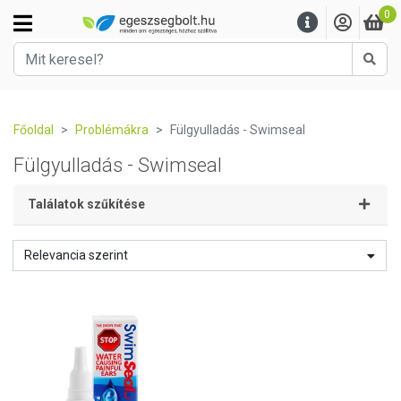
0
Kere
Főoldal
Problémákra
Fülgyulladás - Swimseal
Fülgyulladás - Swimseal
Találatok szűkítése
Relevancia szerint