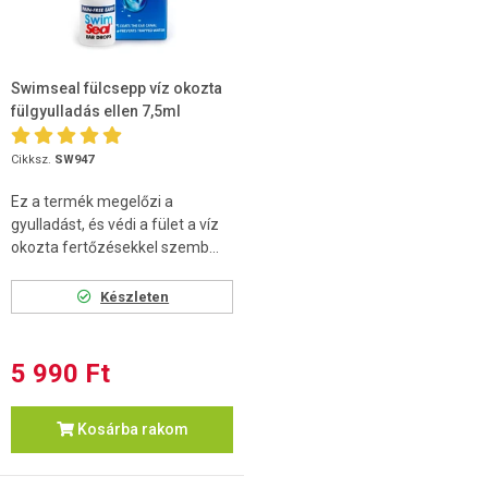
Swimseal fülcsepp víz okozta
fülgyulladás ellen 7,5ml
Cikksz.
SW947
Ez a termék megelőzi a
gyulladást, és védi a fület a víz
okozta fertőzésekkel szemb...
Készleten
5 990 Ft
Kosárba rakom