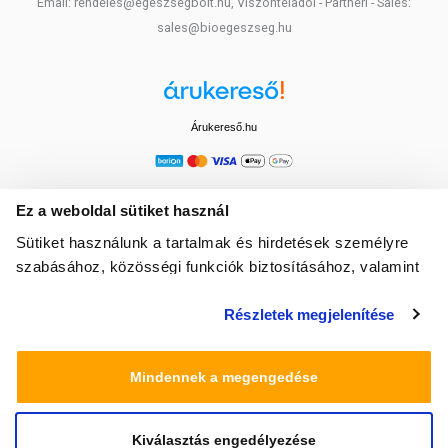
Email: rendeles@egeszsegbolt.hu, Viszonteladói - Partneri - Sales:
sales@bioegeszseg.hu
Árukereső.hu
Ez a weboldal sütiket használ
Sütiket használunk a tartalmak és hirdetések személyre
szabásához, közösségi funkciók biztosításához, valamint
weboldalforgalmunk elemzéséhez. Ezenkívül közösségi
Részletek megjelenítése
média-, hirdető- és elemező partnereinkkel megosztjuk az
Ön weboldalhasználatra vonatkozó adatait, akik
kombinálhatják az adatokat más olyan adatokkal,
Mindennek a megengedése
amelyeket Ön adott meg számukra vagy az Ön által
használt más szolgáltatásokból gyűjtöttek.
Kiválasztás engedélyezése