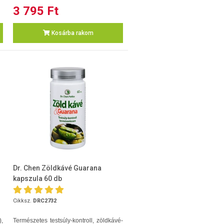
3 795 Ft
Kosárba rakom
Dr. Chen Zöldkávé Guarana
kapszula 60 db
Cikksz.
DRC2732
),
Természetes testsúly-kontroll, zöldkávé-