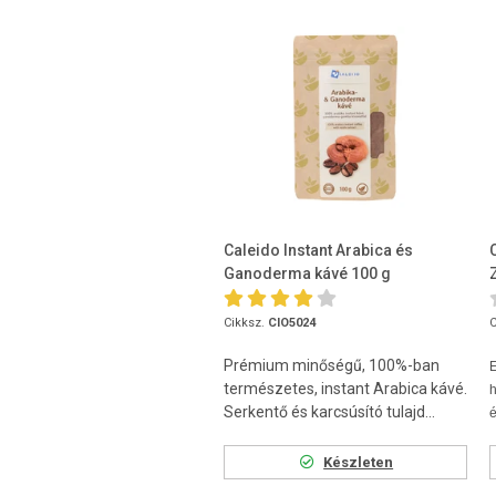
Caleido Instant Arabica és
Ganoderma kávé 100 g
Cikksz.
CIO5024
C
Prémium minőségű, 100%-ban
természetes, instant Arabica kávé.
h
Serkentő és karcsúsító tulajd...
é
Készleten