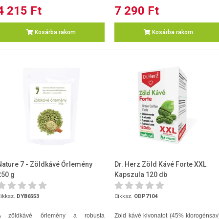
4 215 Ft
7 290 Ft
Kosárba rakom
Kosárba rakom
Nature 7 - Zöldkávé Őrlemény
Dr. Herz Zöld Kávé Forte XXL
250 g
Kapszula 120 db
ikksz.
DYB6553
Cikksz.
ODP7104
A zöldkávé őrlemény a robusta
Zöld kávé kivonatot (45% klorogénsav