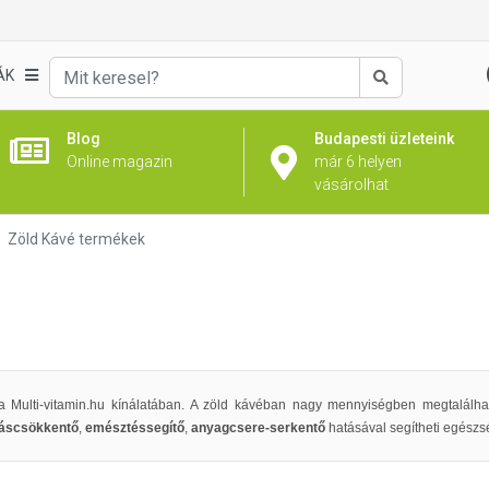
ÁK
Keresés
Blog
Budapesti üzleteink
Online magazin
már 6 helyen
vásárolhat
Zöld Kávé termékek
 a Multi-vitamin.hu kínálatában. A zöld kávéban nagy mennyiségben megtalálh
áscsökkentő
,
emésztéssegítő
,
anyagcsere-serkentő
hatásával segítheti egész