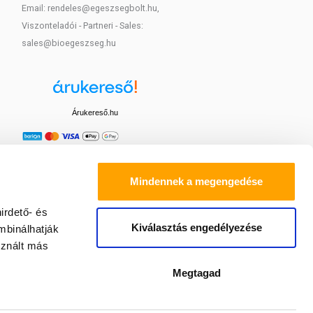
Email: rendeles@egeszsegbolt.hu,
Viszonteladói - Partneri - Sales:
sales@bioegeszseg.hu
Árukereső.hu
Mindennek a megengedése
irdető- és
Kiválasztás engedélyezése
mbinálhatják
sznált más
Megtagad