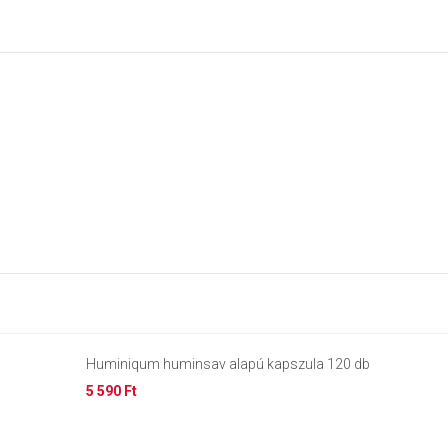
Huminiqum huminsav alapú kapszula 120 db
5 590 Ft