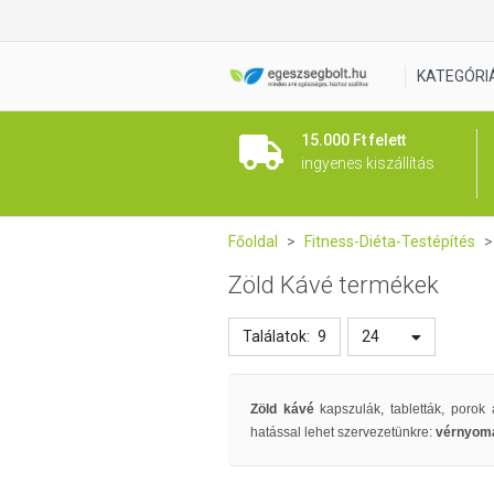
KATEGÓRI
15.000 Ft felett
ingyenes kiszállítás
Főoldal
Fitness-Diéta-Testépítés
Zöld Kávé termékek
Találatok:
9
24
Zöld kávé
kapszulák, tabletták, porok
hatással lehet szervezetünkre:
vérnyom