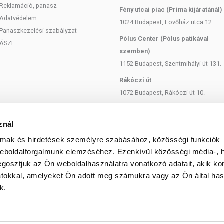
Reklamáció, panasz
Fény utcai piac (Príma kijáratánál)
Adatvédelem
1024 Budapest, Lövőház utca 12.
Panaszkezelési szabályzat
Pólus Center (Pólus patikával
ÁSZF
szemben)
1152 Budapest, Szentmihályi út 131.
Rákóczi út
1072 Budapest, Rákóczi út 10.
Szent István körút
1137 Budapest, Szent István Körút
znál
18.
almak és hirdetések személyre szabásához, közösségi funkciók
Bartók Béla
weboldalforgalmunk elemzéséhez. Ezenkívül közösségi média-, h
1114 Budapest, Bartók Béla út 71.
gosztjuk az Ön weboldalhasználatra vonatkozó adatait, akik ko
atokkal, amelyeket Ön adott meg számukra vagy az Ön által ha
k.