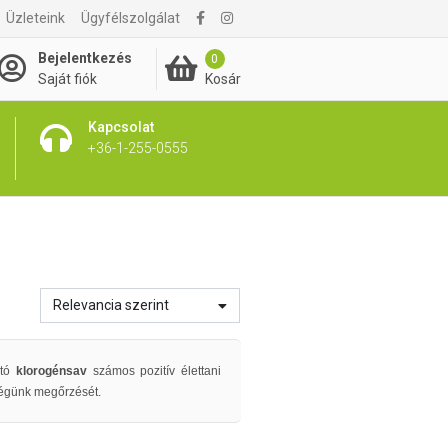
Üzleteink
Ügyfélszolgálat
Bejelentkezés
0
Kosár
Saját fiók
Kapcsolat
+36-1-255-0555
Relevancia szerint
ató
klorogénsav
számos pozitív élettani
ségünk megőrzését.