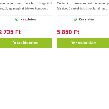
kávécserje még éretlen bogyóiból
C-vitamint, glükomannánt, valamint j
észül, így megőrzi értékes kompon...
felszívódó cinket és krómot tartalmaz...
Készleten
Készleten
2 735 Ft
5 850 Ft
Kosárba rakom
Kosárba rakom