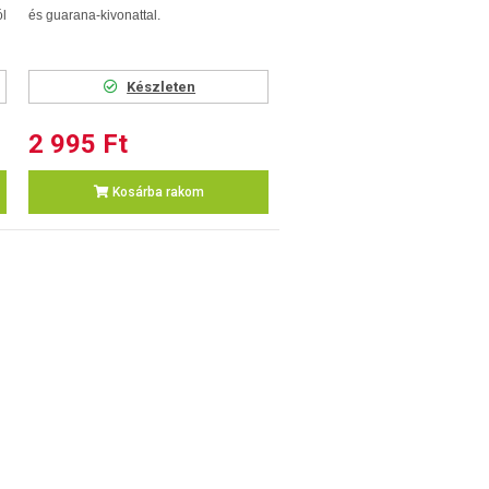
ól
és guarana-kivonattal.
Készleten
2 995 Ft
Kosárba rakom