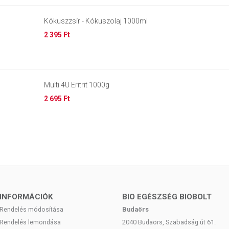
Kókuszzsír - Kókuszolaj 1000ml
2 395 Ft
Multi 4U Eritrit 1000g
2 695 Ft
INFORMÁCIÓK
BIO EGÉSZSÉG BIOBOLT
Rendelés módosítása
Budaörs
Rendelés lemondása
2040 Budaörs, Szabadság út 61.