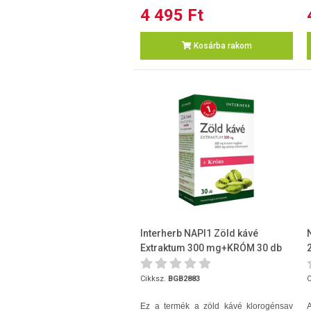
4 495 Ft
Kosárba rakom
Interherb NAPI1 Zöld kávé
Extraktum 300 mg+KRÓM 30 db
Cikksz.
BGB2883
C
Ez a termék a zöld kávé klorogénsav