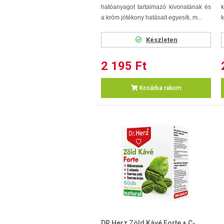
hatóanyagot tartalmazó kivonatának és
a króm jótékony hatásait egyesíti, m...
k
Készleten
2 195 Ft
Kosárba rakom
DR Herz Zöld Kávé Forte + C-