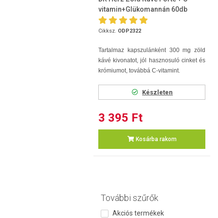
vitamin+Glükomannán 60db
Cikksz.
ODP2322
Tartalmaz kapszulánként 300 mg zöld
kávé kivonatot, jól hasznosuló cinket és
krómiumot, továbbá C-vitamint.
Készleten
3 395 Ft
Kosárba rakom
További szűrők
Akciós termékek