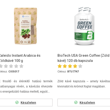
Caleido Instant Arabica és
BioTech USA Green Coffee (Zöld
Zöldkávé 100 g
kávé) 120 db kapszula
ikksz.
CIO5017
Cikksz.
BTU7747
E frissítő és élénkítő hatású termék
Zöld kávé kapszula – amely kávéba
atóanyagai révén, a kávézás élvezete
kivonatot és krómot foglal magában.
s energetizáló hatása mellett, egyút...
Készleten
Készleten