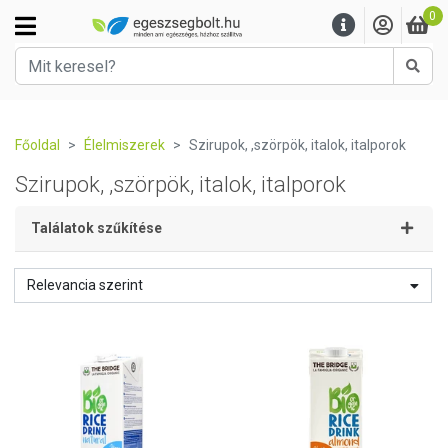
0
Kere
Főoldal
Élelmiszerek
Szirupok, ,szörpök, italok, italporok
Szirupok, ,szörpök, italok, italporok
Találatok szűkítése
Relevancia szerint