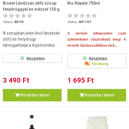
Bioeel Lándzsás útifű szirup
Bio Répalé 750ml
fenyőrüggyel és mézzel 150 g
Cikksz.
BE774
Cikksz.
BIP1727
A szirupban jelen lévő lándzsás
A termék kifejezetten csak
útifű és fenyőrügy
üzleteinkben vásárolható meg! A
támogathatja a légzőrendsz...
termék házhozszállítása töré...
Készleten
Készleten
Törékeny
3 490 Ft
1 695 Ft
Kosárba rakom
Kosárba rakom