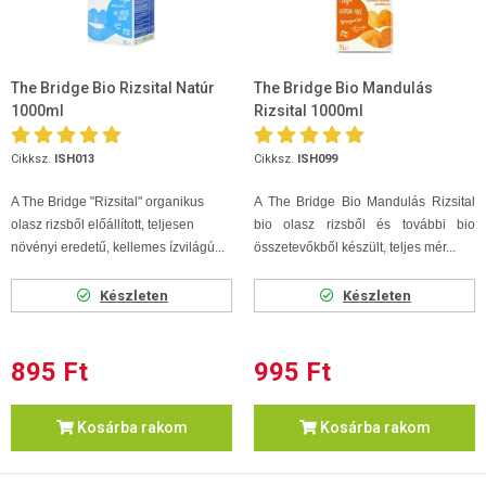
The Bridge Bio Rizsital Natúr
The Bridge Bio Mandulás
1000ml
Rizsital 1000ml
Cikksz.
ISH013
Cikksz.
ISH099
A The Bridge "Rizsital" organikus
A The Bridge Bio Mandulás Rizsital
olasz rizsből előállított, teljesen
bio olasz rizsből és további bio
növényi eredetű, kellemes ízvilágú...
összetevőkből készült, teljes mér...
Készleten
Készleten
895 Ft
995 Ft
Kosárba rakom
Kosárba rakom