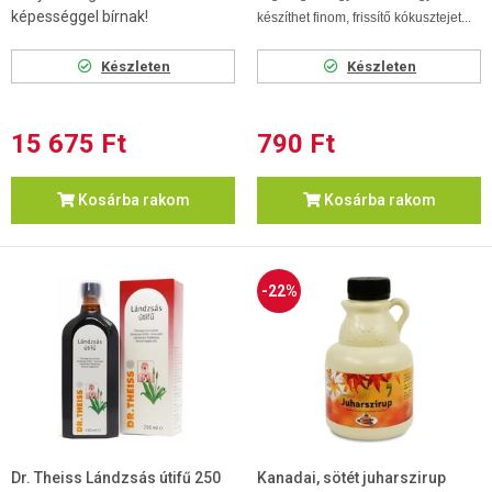
képességgel bírnak!
készíthet finom, frissítő kókusztejet...
Készleten
Készleten
15 675 Ft
790 Ft
Kosárba rakom
Kosárba rakom
-22%
Dr. Theiss Lándzsás útifű 250
Kanadai, sötét juharszirup