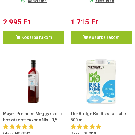
Készleten
Készleten
2 995 Ft
1 715 Ft
Kosárba rakom
Kosárba rakom
Mayer Prémium Meggy szörp
The Bridge Bio Rizsital natúr
hozzáadott cukor nélkül 0,5l
500 ml
Cikksz.
MSK2542
Cikksz.
ISH0310