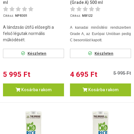
ml
(Grade A) 500 ml
Cikksz.
NPR301
Cikksz.
MB122
A lándzsás útifű elősegíti a
A kanadai minősítési rendszerben
felső légutak normális
Grade A, az Európai Unióban pedig
működését.
C besorolást kapott.
Készleten
Készleten
5 995 Ft
4 695 Ft
5 995 Ft
Kosárba rakom
Kosárba rakom