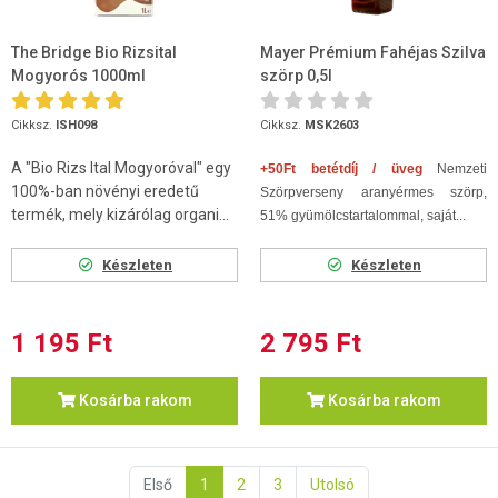
The Bridge Bio Rizsital
Mayer Prémium Fahéjas Szilva
Mogyorós 1000ml
szörp 0,5l
Cikksz.
ISH098
Cikksz.
MSK2603
A "Bio Rizs Ital Mogyoróval" egy
+50Ft betétdíj / üveg
Nemzeti
100%-ban növényi eredetű
Szörpverseny aranyérmes szörp,
termék, mely kizárólag organi...
51% gyümölcstartalommal, saját...
Készleten
Készleten
1 195 Ft
2 795 Ft
Kosárba rakom
Kosárba rakom
Első
1
2
3
Utolsó