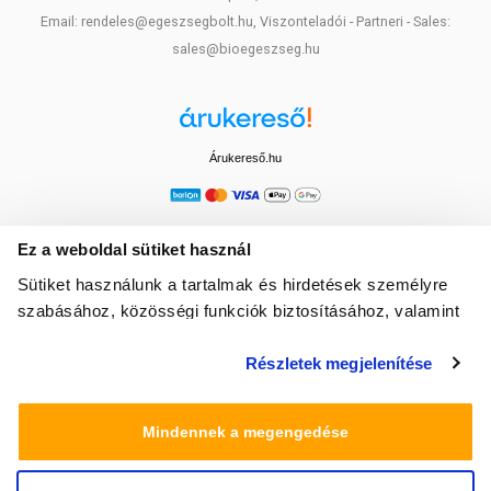
Email: rendeles@egeszsegbolt.hu, Viszonteladói - Partneri - Sales:
sales@bioegeszseg.hu
Árukereső.hu
Ez a weboldal sütiket használ
Sütiket használunk a tartalmak és hirdetések személyre
szabásához, közösségi funkciók biztosításához, valamint
weboldalforgalmunk elemzéséhez. Ezenkívül közösségi
Részletek megjelenítése
média-, hirdető- és elemező partnereinkkel megosztjuk az
Ön weboldalhasználatra vonatkozó adatait, akik
kombinálhatják az adatokat más olyan adatokkal,
Mindennek a megengedése
amelyeket Ön adott meg számukra vagy az Ön által
használt más szolgáltatásokból gyűjtöttek.