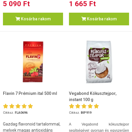
5 090 Ft
1 665 Ft
Kosárba rakom
Kosárba rakom
Flavin 7 Prémium ital 500 ml
Vegabond Kókusztejpor,
instant 100 g
Cikksz.
FLA0696
Cikksz.
BIP919
Gazdag flavonoid tartalommal,
A Vegabond kókusztejpor
melyek magas antioxidáns
segítségével gyorsan és egyszerűen