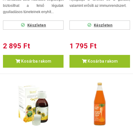
biztosíthat a felső légutak
valamint erősíti az immunrendszert.
gyulladásos tüneteinek enyhít...
Készleten
Készleten
2 895 Ft
1 795 Ft
Kosárba rakom
Kosárba rakom