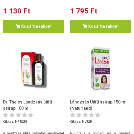
1 130 Ft
1 795 Ft
Kosárba rakom
Kosárba rakom
Dr. Theiss Lándzsás útifű
Lándzsás Útifű szirup 150 ml
szirup 100 ml
(Naturland)
Cikksz.
NPR295
Cikksz.
NL328
A lándzsás útifű hathatós segítséget
Nyugtatja a torokot és a garatot,