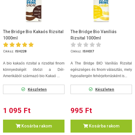
The Bridge Bio Kakaós Rizsital
The Bridge Bio Vaníliás
1000ml
Rizsital 1000ml
Cikksz.
ISH228
Cikksz.
ISH037
A bio kakaós rizsital a rizsdital finom
A The Bridge BIO Vaníliás Rizsital
könnyedségét ötvözi a Dél-
egészséges és finom választás, mely
Amerikából származó bio Kakaó ...
hypoallergén fehérjeforrásként is...
Készleten
Készleten
1 095 Ft
995 Ft
Kosárba rakom
Kosárba rakom