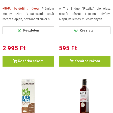
+50Ft betétdíj / üveg
Prémium
A The Bridge "Rizsital" bio olasz
Meggy szörp Budakesziről, saját
rizsből készül, teljesen növényi
recept alapján, hozzáadott cukor n...
alapú, kellemes ízű és könnyen...
Készleten
Készleten
2 995 Ft
595 Ft
Kosárba rakom
Kosárba rakom