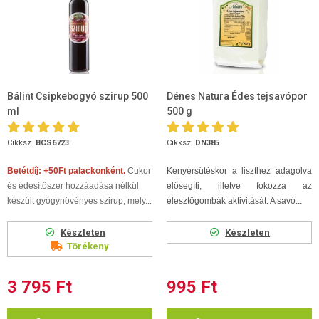
Bálint Csipkebogyó szirup 500
Dénes Natura Édes tejsavópor
ml
500 g
Cikksz.
BCS6723
Cikksz.
DN385
Betétdíj: +50Ft palackonként.
Cukor
Kenyérsütéskor a liszthez adagolva
és édesítőszer hozzáadása nélkül
elősegíti, illetve fokozza az
készült gyógynövényes szirup, mely...
élesztőgombák aktivitását. A savó...
Készleten
Készleten
Törékeny
3 795 Ft
995 Ft