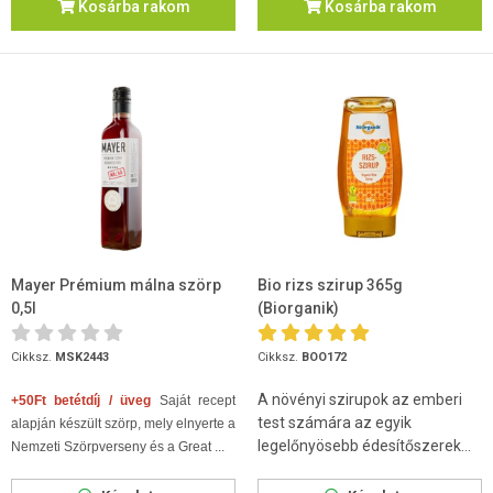
Kosárba rakom
Kosárba rakom
Mayer Prémium málna szörp
Bio rizs szirup 365g
0,5l
(Biorganik)
Cikksz.
MSK2443
Cikksz.
BOO172
A növényi szirupok az emberi
+50Ft betétdíj / üveg
Saját recept
test számára az egyik
alapján készült szörp, mely elnyerte a
legelőnyösebb édesítőszerek...
Nemzeti Szörpverseny és a Great ...