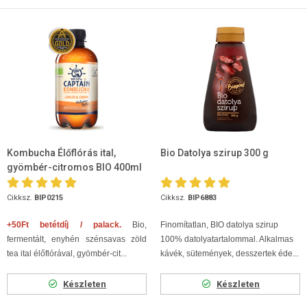
Kombucha Élőflórás ital,
Bio Datolya szirup 300 g
gyömbér-citromos BIO 400ml
Cikksz.
BIP0215
Cikksz.
BIP6883
+50Ft betétdíj / palack.
Bio,
Finomítatlan, BIO datolya szirup
fermentált, enyhén szénsavas zöld
100% datolyatartalommal. Alkalmas
tea ital élőflórával, gyömbér-cit...
kávék, sütemények, desszertek éde...
Készleten
Készleten