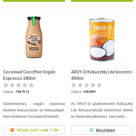
Coconaut Cocoffee Vegán
AROY-D Kókusztej Lite konzerv
Espresso 280ml
400ml
Cikksz.
TBK7514
Cikksz.
HIK0891
Gluténmentes, vegán espresso
Az AROY-D gluténmentes Kókusztej
kávéital kókuszvízzel és kókusztejjel.
Lite felhasználható különböző ételek
Nem tartalmaz hozzáadott tartósít...
és italok készítéséhez, mint péld...
Kifutó, már csak:
1 db
Készleten