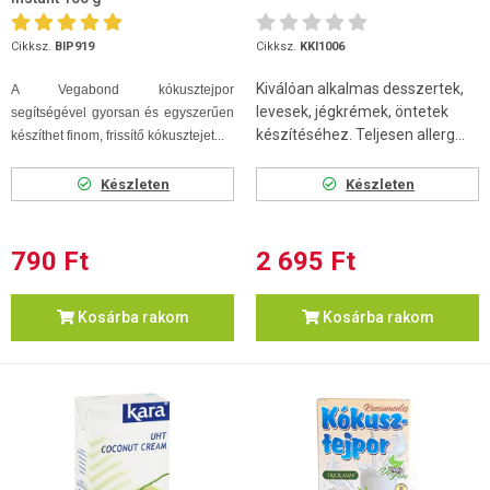
Cikksz.
BIP919
Cikksz.
KKI1006
Kiválóan alkalmas desszertek,
A Vegabond kókusztejpor
levesek, jégkrémek, öntetek
segítségével gyorsan és egyszerűen
készítéséhez. Teljesen allerg...
készíthet finom, frissítő kókusztejet...
Készleten
Készleten
790 Ft
2 695 Ft
Kosárba rakom
Kosárba rakom