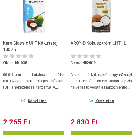
Kara Classic UHT Kókusztej
AROY-D Kókuszkrém UHT 1L
1000 ml
Cikksz.
KKI1003
Cikksz.
HIK9819
99,9%-ban tartalmaz friss
A sokoldalú kókuszkrém egy növényi
kókusztejet. Ultra magas hőfokon
alapú termék, amely kiváló tejszín
(UHT) hőkezeléssel tartósítva. A...
helyettesítő vegán és laktózmentes...
Készleten
Készleten
2 265 Ft
2 830 Ft