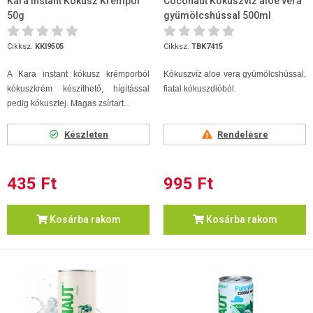
Kara Instant Kókusz Krémpor
Coconaut Kókuszvíz aloe vera
50g
gyümölcshússal 500ml
Cikksz.
KKI9505
Cikksz.
TBK7415
A Kara instant kókusz krémporból
Kókuszvíz aloe vera gyümölcshússal,
kókuszkrém készíthető, hígítással
fiatal kókuszdióból.
pedig kókusztej. Magas zsírtart...
Készleten
Rendelésre
435 Ft
995 Ft
Kosárba rakom
Kosárba rakom