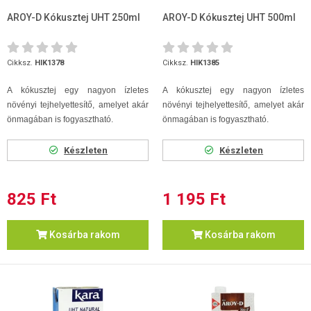
AROY-D Kókusztej UHT 250ml
AROY-D Kókusztej UHT 500ml
Cikksz.
HIK1378
Cikksz.
HIK1385
A kókusztej egy nagyon ízletes
A kókusztej egy nagyon ízletes
növényi tejhelyettesítő, amelyet akár
növényi tejhelyettesítő, amelyet akár
önmagában is fogyasztható.
önmagában is fogyasztható.
Készleten
Készleten
825 Ft
1 195 Ft
Kosárba rakom
Kosárba rakom