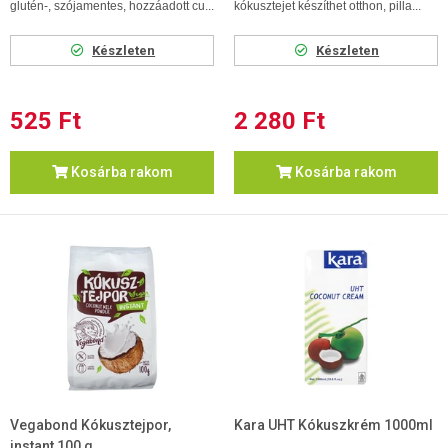
glutén-, szójamentes, hozzáadott cu...
kókusztejet készíthet otthon, pilla...
Készleten
Készleten
525 Ft
2 280 Ft
Kosárba rakom
Kosárba rakom
Vegabond Kókusztejpor,
Kara UHT Kókuszkrém 1000ml
instant 100 g