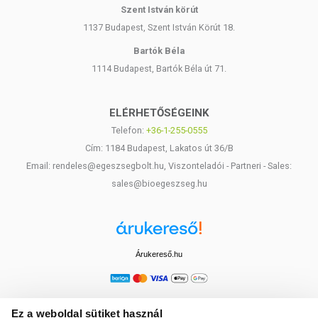
Szent István körút
1137 Budapest, Szent István Körút 18.
Bartók Béla
1114 Budapest, Bartók Béla út 71.
ELÉRHETŐSÉGEINK
Telefon:
+36-1-255-0555
Cím: 1184 Budapest, Lakatos út 36/B
Email: rendeles@egeszsegbolt.hu, Viszonteladói - Partneri - Sales:
sales@bioegeszseg.hu
Árukereső.hu
Ez a weboldal sütiket használ