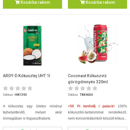
Kosárba rakom
Kosárba rakom
AROY-D Kókusztej UHT 1l
Coconaut Kókuszvíz
görögdinnyés 320ml
Cikksz.
HIK1392
Cikksz.
TBK4024
A kókusztej egy ízletes növényi
+50 Ft betétdíj / palack!
100%
tejhelyettesítő, melyet akár
kókuszdió-tartalommal rendelkező,
önmagában is fogyaszthatunk.
nem koncentrátumból készült kókus...