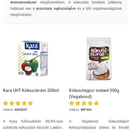
immunrendszer
megőrzésében
.
A kókusztej továbbá jótékony
hatással van a
prosztata egészségére
és a bőr rugalmasságának
megőrzésére.
Kara UHT Kókuszkrém 200ml
Kókusztejpor instant 300g
(Vegabond)
Cikksz.
KKI0207
Cikksz.
BIP926
A Kara Kókuszkrém 99,9%-ban
A Vegabond kókusztejpor
színtiszta kókuszból készült! Laktóz-,
felhasználásával ízletes és frissítő