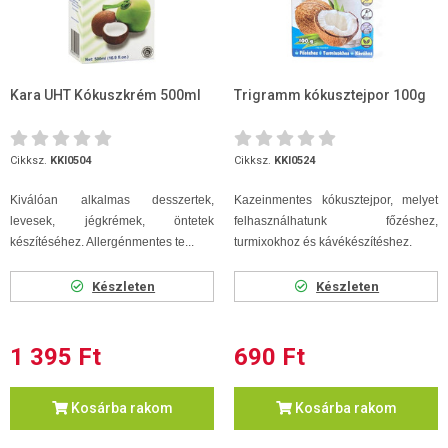
Kara UHT Kókuszkrém 500ml
Trigramm kókusztejpor 100g
Cikksz.
KKI0504
Cikksz.
KKI0524
Kiválóan alkalmas desszertek,
Kazeinmentes kókusztejpor, melyet
levesek, jégkrémek, öntetek
felhasználhatunk főzéshez,
készítéséhez. Allergénmentes te...
turmixokhoz és kávékészítéshez.
Készleten
Készleten
1 395 Ft
690 Ft
Kosárba rakom
Kosárba rakom