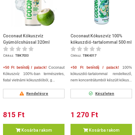
Coconaut Kókuszvíz
Coconaut Kókuszvíz 100%
Gyümölcshússal 320ml
kókuszdió-tartalommal 500 ml
Cikksz.
TBK7033
Cikksz.
TBK4017
+50 Ft betétdíj / palack!
Coconaut
+50 Ft betétdíj / palack!
100%
Kókuszvíz 100%-ban természetes,
kókuszdió-tartalommal rendelkező,
fiatal vietnámi kókuszdióból, g...
nem koncentrátumból készült kókus...
Rendelésre
Készleten
815 Ft
1 270 Ft
Kosárba rakom
Kosárba rakom