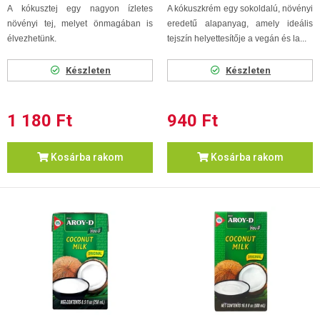
A kókusztej egy nagyon ízletes
A kókuszkrém egy sokoldalú, növényi
növényi tej, melyet önmagában is
eredetű alapanyag, amely ideális
élvezhetünk.
tejszín helyettesítője a vegán és la...
Készleten
Készleten
1 180 Ft
940 Ft
Kosárba rakom
Kosárba rakom