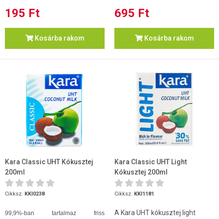
195 Ft
695 Ft
Kosárba rakom
Kosárba rakom
Kara Classic UHT Kókusztej
Kara Classic UHT Light
200ml
Kókusztej 200ml
Cikksz.
KKI0238
Cikksz.
KKI1181
A Kara UHT kókusztej light
99,9%-ban tartalmaz friss