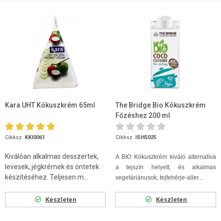
Kara UHT Kókuszkrém 65ml
The Bridge Bio Kókuszkrém
Főzéshez 200 ml
Cikksz.
KKI0061
Cikksz.
ISH5025
Kiválóan alkalmas desszertek,
A BIO Kókuszkrém kiváló alternatíva
levesek, jégkrémek és öntetek
a tejszín helyett, és alkalmas
készítéséhez. Teljesen m...
vegetáriánusok, tejfehérje-aller...
Készleten
Készleten