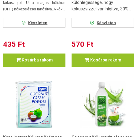
különlegessége, hogy
kókusztejet. Ultra magas hőfokon
kókuszvízzel van hígítva, 30%...
(UHT) hőkezeléssel tartósítva. A kók...
Készleten
Készleten
435 Ft
570 Ft
Kosárba rakom
Kosárba rakom