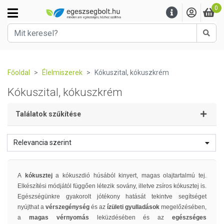
0
Kere
Főoldal
Élelmiszerek
Kókuszital, kókuszkrém
Kókuszital, kókuszkrém
Találatok szűkítése
Relevancia szerint
A
kókusztej
a kókuszdió húsából kinyert, magas olajtartalmú tej.
Elkészítési módjától függően létezik sovány, illetve zsíros kókusztej is.
Egészségünkre gyakorolt jótékony hatását tekintve segítséget
nyújthat a
vérszegénység
és az
ízületi gyulladások
megelőzésében,
a
magas vérnyomás
leküzdésében és az
egészséges