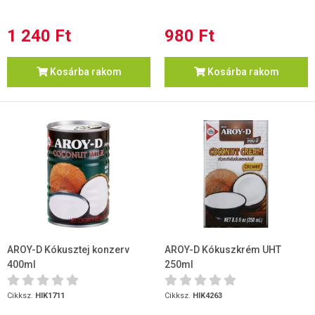
1 240 Ft
980 Ft
Kosárba rakom
Kosárba rakom
AROY-D Kókusztej konzerv
AROY-D Kókuszkrém UHT
400ml
250ml
Cikksz.
HIK1711
Cikksz.
HIK4263