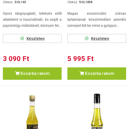
Cikksz.
SOL143
Cikksz.
SOL1058
Gyors idegnyugtató, lefekvés előtt
Magas esszenciális zsírsav
altatóként is használható, és segíti a
tartalmának köszönhetően jelentős
pajzsmirigy működését, könnyen fel...
szerepet tölt be mind a gyógysz...
Készleten
Készleten
3 090 Ft
5 995 Ft
Kosárba rakom
Kosárba rakom