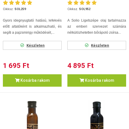
Cikksz.
SOL259
Cikksz.
SOL952
Gyors idegnyugtató hatású, lefekvés
A Solio Ligetszépe olaj tartalmazza
előtt altatóként is alkalmazható, és
az emberi szervezet számára
segíti a pajzsmirigy működését,...
nélkülözhetetlen bőrápoló zsírsa...
Készleten
Készleten
1 695 Ft
4 895 Ft
Kosárba rakom
Kosárba rakom