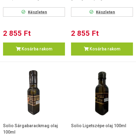
Készleten
Készleten
2 855 Ft
2 855 Ft
Kosárba rakom
Kosárba rakom
Solio Sárgabarackmag olaj
Solio Ligetszépe olaj 100ml
100ml