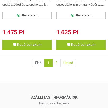
epeképződést és az epehólyag k...
egyedülálló zsírsav arány és össze...
Készleten
Készleten
1 475 Ft
1 635 Ft
Kosárba rakom
Kosárba rakom
Első
1
2
Utolsó
SZÁLLÍTÁSI INFORMÁCIÓK
Házhozszállítás, Árak