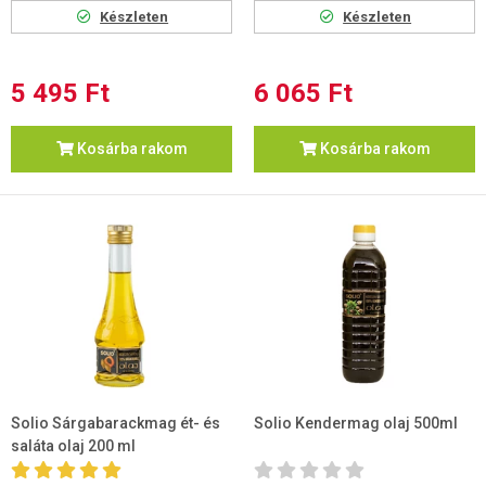
Készleten
Készleten
5 495 Ft
6 065 Ft
Kosárba rakom
Kosárba rakom
Solio Sárgabarackmag ét- és
Solio Kendermag olaj 500ml
saláta olaj 200 ml