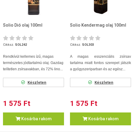
Solio Dió olaj 100ml
Solio Kendermag olaj 100ml
Cikksz.
SOL242
Cikksz.
SOL303
Rendkívül kellemes ízű, magas
A magas esszenciális zsírsav
természetes jódtartalmú olaj. Gazdag
tartalma miatt fontos szerepet játszik
telítetlen zsírsavakban, és 72% lino...
a gyógyszeriparban és az egész...
Készleten
Készleten
1 575 Ft
1 575 Ft
Kosárba rakom
Kosárba rakom