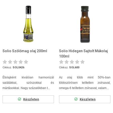
Solio Szőlőmag olaj 200ml
Solio Hidegen Sajtolt Mákolaj
100ml
Cikksz.
SOL0426
Cikksz.
SOL600
Étolajként kiválóan harmonizál
Az olaj több mint 50%-ban
salátákkal, szószokkal és
többszörösen telítetlen zsírsavat,
mártásokkal. Nagy százalékban t...
omega-6 telítetlen zsírsavat, valam...
Készleten
Készleten