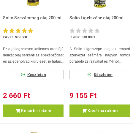
Solio Szezámmag olaj 200 ml
Solio Ligetszépe olaj 200ml
Cikksz.
SOL068
Cikksz.
SOL0051
Ez a jellegzetesen kellemes aromájú
A Solio Ligetszépe olaj az emberi
delikát olaj serkenti az epeképződést
szervezet számára nagyon fontos
és az epehólyag kiürülését, jó hatás...
bőrápoló zsírsavakat és Y-linol...
Készleten
Készleten
2 660 Ft
9 155 Ft
Kosárba rakom
Kosárba rakom