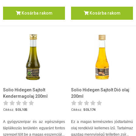
Kosárba rakom
Kosárba rakom
Solio Hidegen Sajtolt
Solio Hidegen Sajtolt Dió olaj
Kendermagolaj 200ml
200ml
Cikksz.
SOL105
Cikksz.
SOL174
A gyógyszeripar és az egészséges
Ez a magas természetes jódtartalmú
táplálkozás területén egyaránt fontos
olaj rendkívül kellemes ízű. Tartalmaz
szerepet tölt be a magas esszenciál...
gazdag mennyiségű telítetlen zsír...