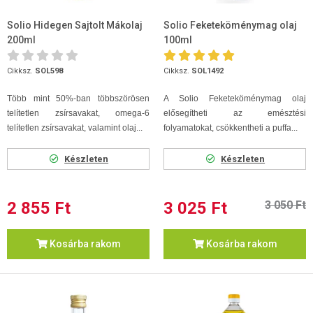
Solio Hidegen Sajtolt Mákolaj
Solio Feketeköménymag olaj
200ml
100ml
Cikksz.
SOL598
Cikksz.
SOL1492
Több mint 50%-ban többszörösen
A Solio Feketeköménymag olaj
telítetlen zsírsavakat, omega-6
elősegítheti az emésztési
telítetlen zsírsavakat, valamint olaj...
folyamatokat, csökkentheti a puffa...
Készleten
Készleten
2 855 Ft
3 025 Ft
3 050 Ft
Kosárba rakom
Kosárba rakom