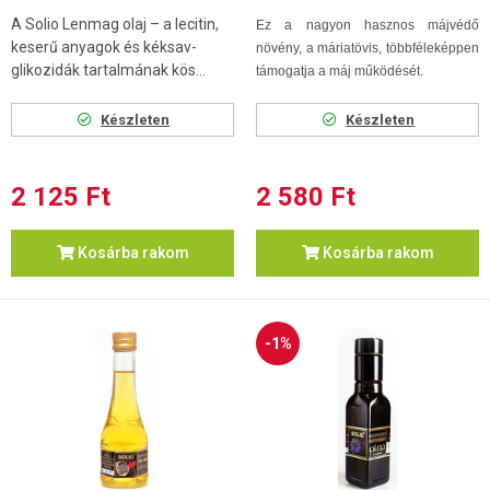
A Solio Lenmag olaj – a lecitin,
Ez a nagyon hasznos májvédő
keserű anyagok és kéksav-
növény, a máriatövis, többféleképpen
glikozidák tartalmának kös...
támogatja a máj működését.
Készleten
Készleten
2 125 Ft
2 580 Ft
Kosárba rakom
Kosárba rakom
-1%