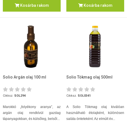
Kosárba rakom
Kosárba rakom
Solio Argán olaj 100 ml
Solio Tökmag olaj 500ml
Cikksz.
SOL294
Cikksz.
SOL0341
Marokkó „folyékony aranya”, az
A Solio Tökmag olaj kiválóan
argán olaj rendkívül gazdag
használható étolajként, különösen
tápanyagokban, és külsőleg, belsől...
saláta önteteként. Az elmúlt év...