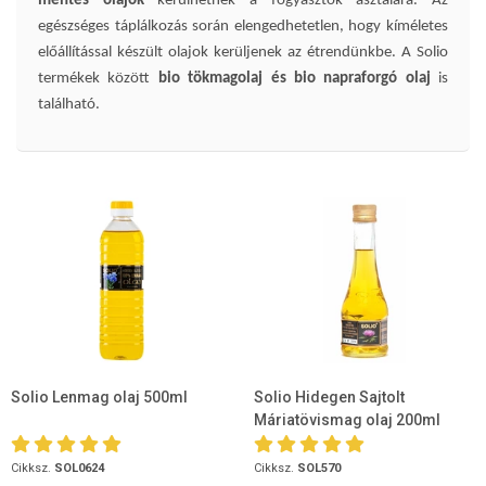
mentes olajok
kerülhetnek a fogyasztók asztalára.
Az
egészséges táplálkozás során elengedhetetlen, hogy kíméletes
előállítással készült olajok kerüljenek az étrendünkbe. A Solio
termékek között
bio tökmagolaj és bio napraforgó olaj
is
található.
Solio Lenmag olaj 500ml
Solio Hidegen Sajtolt
Máriatövismag olaj 200ml
Cikksz.
SOL0624
Cikksz.
SOL570