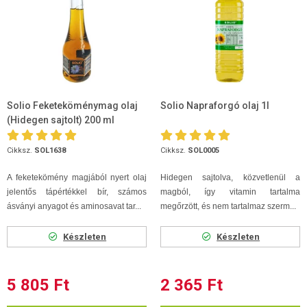
Solio Feketeköménymag olaj
Solio Napraforgó olaj 1l
(Hidegen sajtolt) 200 ml
Cikksz.
SOL1638
Cikksz.
SOL0005
A feketekömény magjából nyert olaj
Hidegen sajtolva, közvetlenül a
jelentős tápértékkel bír, számos
magból, így vitamin tartalma
ásványi anyagot és aminosavat tar...
megőrzött, és nem tartalmaz szerm...
Készleten
Készleten
5 805 Ft
2 365 Ft