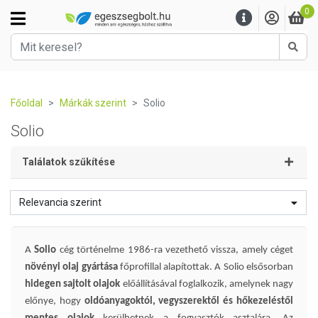
0
Kere
Főoldal
Márkák szerint
Solio
Solio
Találatok szűkítése
Relevancia szerint
A
Solio
cég történelme 1986-ra vezethető vissza, amely céget
növényi olaj gyártása
főprofillal alapítottak. A Solio elsősorban
hidegen sajtolt olajok
előállításával foglalkozik, amelynek nagy
előnye, hogy
oldóanyagoktól, vegyszerektől és hőkezeléstől