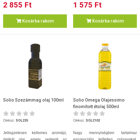
2 855 Ft
1 575 Ft
Kosárba rakom
Kosárba rakom
Solio Szezámmag olaj 100ml
Solio Omega Olajessimo
finomított étolaj 500ml
Cikksz.
SOL235
Cikksz.
SOL2102
Jellegzetesen kellemes aromájú,
Nagy mennyiségben tartalmaz
delikát olaj, amely serkenti az
esszenciális telítetlen zsírsavakat,