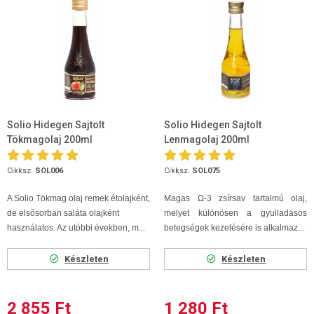
Solio Hidegen Sajtolt
Solio Hidegen Sajtolt
Tökmagolaj 200ml
Lenmagolaj 200ml
Cikksz.
SOL006
Cikksz.
SOL075
A Solio Tökmag olaj remek étolajként,
Magas Ω-3 zsírsav tartalmú olaj,
de elsősorban saláta olajként
melyet különösen a gyulladásos
használatos. Az utóbbi években, m...
betegségek kezelésére is alkalmaz...
Készleten
Készleten
2 855 Ft
1 280 Ft