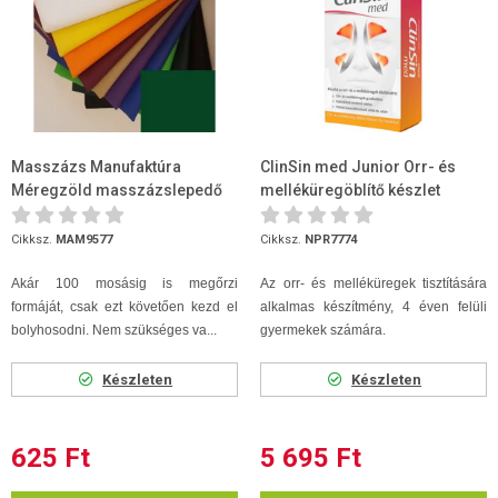
Masszázs Manufaktúra
ClinSin med Junior Orr- és
Méregzöld masszázslepedő
melléküregöblítő készlet
80 x 200
(flakon + 16 tasak)
Cikksz.
MAM9577
Cikksz.
NPR7774
Akár 100 mosásig is megőrzi
Az orr- és melléküregek tisztítására
formáját, csak ezt követően kezd el
alkalmas készítmény, 4 éven felüli
bolyhosodni. Nem szükséges va...
gyermekek számára.
Készleten
Készleten
625 Ft
5 695 Ft