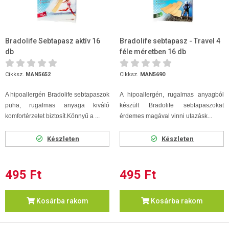
Bradolife Sebtapasz aktív 16
Bradolife sebtapasz - Travel 4
db
féle méretben 16 db
Cikksz.
MAN5652
Cikksz.
MAN5690
A hipoallergén Bradolife sebtapaszok
A hipoallergén, rugalmas anyagból
puha, rugalmas anyaga kiváló
készült Bradolife sebtapaszokat
komfortérzetet biztosít.
Könnyű a ...
érdemes magával vinni utazásk...
Készleten
Készleten
495 Ft
495 Ft
Kosárba rakom
Kosárba rakom