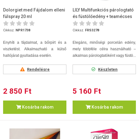
Dolorgiet med Fájdalom elleni
LILY Multifunkciós párologtató
fülspray 20 ml
és füstölőedény + teamécses
Cikksz.
NPR1738
Cikksz.
FRS3278
Enyhíti a fájdalmat, a bőrpírt és a
Elegáns, minőségi porcelán edény,
viszketést. Alkalmazható a külső
mely többféle célra használható –
hallójárat gyulladása esetén.
alkalmas párologtatóként vagy füstö...
Rendelésre
Készleten
2 850 Ft
5 160 Ft
Kosárba rakom
Kosárba rakom