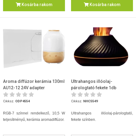
Kosárba rakom
Kosárba rakom
Aroma diffúzor kerámia 130ml
Ultrahangos illóolaj-
AU12-12 24V adapter
párologtató fekete 1db
Cikksz.
ODP4554
Cikksz.
NHC5549
RGB-7 színnel rendelkező, 10,5 W
Ultrahangos illóolaj-párologtató,
teljesítményű, kerámia aromadiffúzor.
fekete színben.