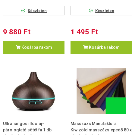
Készleten
Készleten
9 880 Ft
1 495 Ft
Kosárba rakom
Kosárba rakom
Ultrahangos illóolaj-
Masszázs Manufaktúra
párologtató sötét fa 1 db
Kiwizöld masszázslepedő 80 x