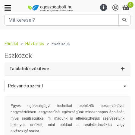
0
Kere
Főoldal
Háztartás
Eszközök
Eszközök
Találatok szűkítése
Relevancia szerint
Egyes egészségügyi technikai eszközök beszerzésével
nagymértékben leegyszerűsíti egészségünk mindennapos ápolását,
mivel segítségükkel mi magunk is ellenőrizhetjük szervezetünk
bizonyos értékeit, mint például a
testhőmérséklet
vagy
a
véroxigénszint
.