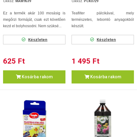
Cikksz.
MAM9539
Cikksz.
PCK0729
Ez a termék akár 100 mosásig is
Teafilter pálcikával, mely
megőrzi formáját, csak ezt követően
természetes, lebomló anyagokból
kezd el bolyhosodni. Nem szüksé...
készült.
Készleten
Készleten
625 Ft
1 495 Ft
Kosárba rakom
Kosárba rakom