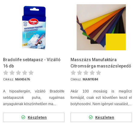
Bradolife sebtapasz - Vízálló
Masszázs Manufaktúra
16 db
Citromsárga masszázslepedő
80 x 200
Cikksz.
MAN5676
Cikksz.
MAM9584
A hipoallergén, vízálló Bradolife
Akár 100 mosásig is megőrzi
sebtapaszok puha, rugalmas
formáját, csak ezt követően kezd el
anyaguknak köszönhetően ma...
bolyhosodni. Nem igényel vasalást,...
Készleten
Készleten