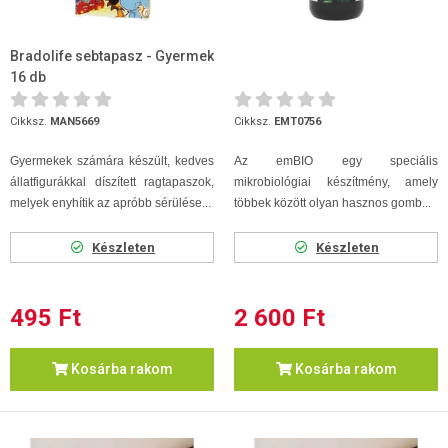
Bradolife sebtapasz - Gyermek
16 db
Cikksz.
MAN5669
Cikksz.
EMT0756
Gyermekek számára készült, kedves
Az emBIO egy speciális
állatfigurákkal díszített ragtapaszok,
mikrobiológiai készítmény, amely
melyek enyhítik az apróbb sérülése...
többek között olyan hasznos gomb...
Készleten
Készleten
495 Ft
2 600 Ft
Kosárba rakom
Kosárba rakom