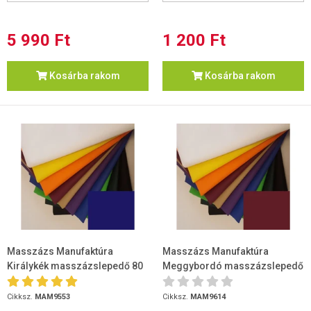
5 990 Ft
1 200 Ft
Kosárba rakom
Kosárba rakom
Masszázs Manufaktúra
Masszázs Manufaktúra
Királykék masszázslepedő 80
Meggybordó masszázslepedő
x 200
80 x 200
Cikksz.
MAM9553
Cikksz.
MAM9614