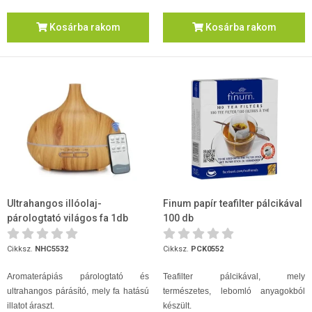
Kosárba rakom
Kosárba rakom
Ultrahangos illóolaj-
Finum papír teafilter pálcikával
párologtató világos fa 1db
100 db
Cikksz.
NHC5532
Cikksz.
PCK0552
Aromaterápiás párologtató és
Teafilter pálcikával, mely
ultrahangos párásító, mely fa hatású
természetes, lebomló anyagokból
illatot áraszt.
készült.