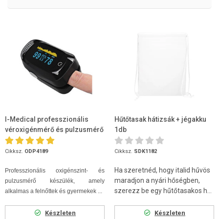
I-Medical professzionális
Hűtőtasak hátizsák + jégakku
véroxigénmérő és pulzusmérő
1db
OLED kijelzővel pulzoximé...
Cikksz.
ODP4189
Cikksz.
SDK1182
Ha szeretnéd, hogy italid hűvös
Professzionális oxigénszint- és
maradjon a nyári hőségben,
pulzusmérő készülék, amely
szerezz be egy hűtőtasakos h...
alkalmas a felnőttek és gyermekek ...
Készleten
Készleten