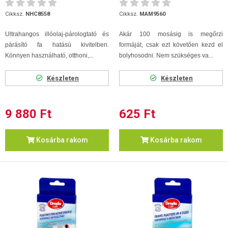
200
Cikksz.
NHC8558
Cikksz.
MAM9560
Ultrahangos illóolaj-párologtató és
Akár 100 mosásig is megőrzi
párásító fa hatású kivitelben.
formáját, csak ezt követően kezd el
Könnyen használható, otthoni,...
bolyhosodni. Nem szükséges va...
Készleten
Készleten
9 880 Ft
625 Ft
Kosárba rakom
Kosárba rakom