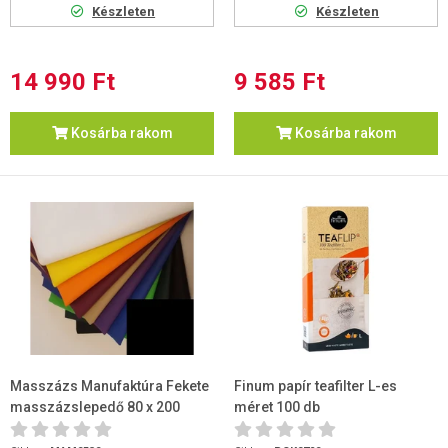
Készleten
Készleten
14 990 Ft
9 585 Ft
Kosárba rakom
Kosárba rakom
Masszázs Manufaktúra Fekete
Finum papír teafilter L-es
masszázslepedő 80 x 200
méret 100 db