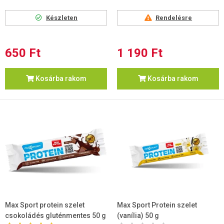
Készleten
Rendelésre
650 Ft
1 190 Ft
Kosárba rakom
Kosárba rakom
Max Sport protein szelet
Max Sport Protein szelet
csokoládés gluténmentes 50 g
(vanília) 50 g