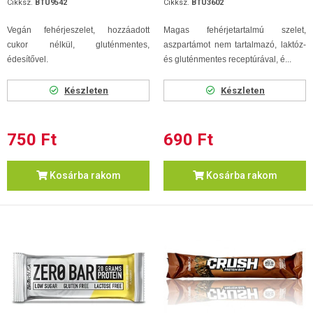
Cikksz.
BTU9542
Cikksz.
BTU3602
Vegán fehérjeszelet, hozzáadott
Magas fehérjetartalmú szelet,
cukor nélkül, gluténmentes,
aszpartámot nem tartalmazó, laktóz-
édesítővel.
és gluténmentes receptúrával, é...
Készleten
Készleten
750 Ft
690 Ft
Kosárba rakom
Kosárba rakom