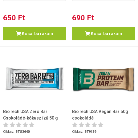
650 Ft
690 Ft
Kosárba rakom
Kosárba rakom
BioTech USA Zero Bar
BioTech USA Vegan Bar 50g
Csokoládé-kókusz ízű 50 g
csokoládé
Cikksz.
BTU3640
Cikksz.
BT9139