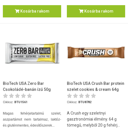
Kosárba rakom
Kosárba rakom
BioTech USA Zero Bar
BioTech USA Crush Bar protein
Csokoládé-banán ízű 50g
szelet cookies & cream 64g
Cikksz.
BTU1561
Cikksz.
BTU8782
A Crush egy szeletnyi
Magas fehérjetartalmú szelet,
gasztronómiai élmény. 64 g
aszpartámot nem tartalmaz, laktóz-
tömegű, melyből 20 g fehérj...
és gluténmentes, édesítőszerek...