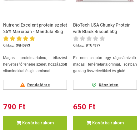
Nutrend Excelent protein szelet
BioTech USA Chunky Protein
25% Marcipán - Mandula 85 g
with Black Biscuit 50g
Cikksz.
S8H0873
Cikksz.
BTU4377
Magas proteintartalmú, étkezést
Ez nem csupán egy rágcsálnivaló:
helyettesítő fehérje szelet, hozzáadott
magas fehérjetartalommal, rostban
vitaminokkal és glutaminnal.
gazdag összetevőkkel és gluté...
Rendelésre
Készleten
790 Ft
650 Ft
Kosárba rakom
Kosárba rakom