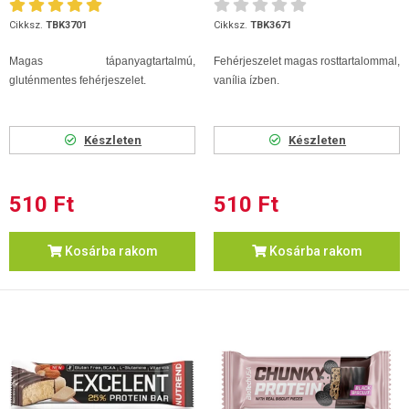
Cikksz.
TBK3701
Cikksz.
TBK3671
Magas tápanyagtartalmú,
Fehérjeszelet magas rosttartalommal,
gluténmentes fehérjeszelet.
vanília ízben.
Készleten
Készleten
510 Ft
510 Ft
Kosárba rakom
Kosárba rakom