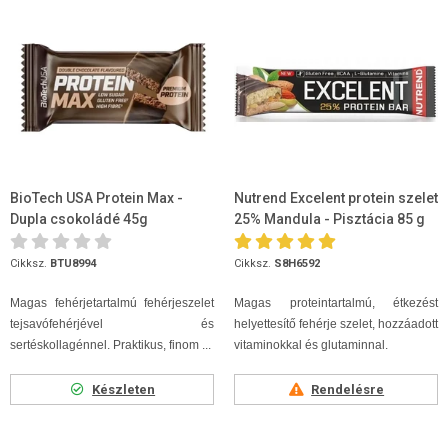
BioTech USA Protein Max -
Nutrend Excelent protein szelet
Dupla csokoládé 45g
25% Mandula - Pisztácia 85 g
Cikksz.
BTU8994
Cikksz.
S8H6592
Magas fehérjetartalmú fehérjeszelet
Magas proteintartalmú, étkezést
tejsavófehérjével és
helyettesítő fehérje szelet, hozzáadott
sertéskollagénnel. Praktikus, finom ...
vitaminokkal és glutaminnal.
Készleten
Rendelésre