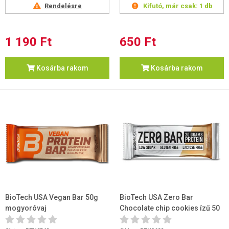
Rendelésre
Kifutó, már csak:
1 db
1 190 Ft
650 Ft
Kosárba rakom
Kosárba rakom
BioTech USA Vegan Bar 50g
BioTech USA Zero Bar
mogyoróvaj
Chocolate chip cookies ízű 50
g