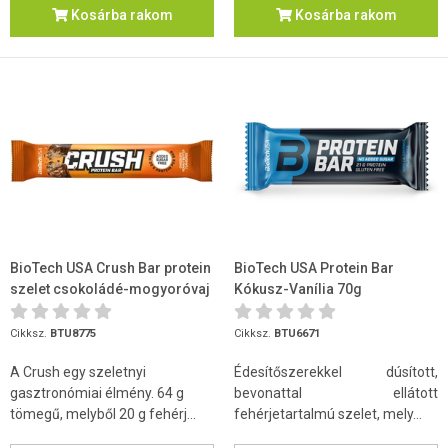
Kosárba rakom
Kosárba rakom
BioTech USA Crush Bar protein
BioTech USA Protein Bar
szelet csokoládé-mogyoróvaj
Kókusz-Vanília 70g
64g
Cikksz.
BTU8775
Cikksz.
BTU6671
A Crush egy szeletnyi
Édesítőszerekkel dúsított,
gasztronómiai élmény. 64 g
bevonattal ellátott
tömegű, melyből 20 g fehérj...
fehérjetartalmú szelet, mely...