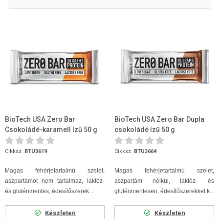
BioTech USA Zero Bar
BioTech USA Zero Bar Dupla
Csokoládé-karamell ízű 50 g
csokoládé ízű 50 g
Cikksz.
BTU3619
Cikksz.
BTU3664
Magas fehérjetartalmú szelet,
Magas fehérjetartalmú szelet,
aszpartámot nem tartalmaz, laktóz-
aszpartám nélkül, laktóz- és
és gluténmentes, édesítőszerek...
gluténmentesen, édesítőszerekkel k...
Készleten
Készleten