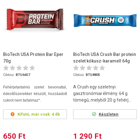
BioTech USA Protein Bar Eper
BioTech USA Crush Bar protein
70g
szelet kókusz-karamell 64g
Cikksz.
BTU6657
Cikksz.
BTU8805
A Crush egy szeletnyi
Fehérjetartalmú szelet bevonattal,
gasztronómiai élmény. 64 g
édesítőszerekkel készült, hozzáadott
tömegű, melyből 20 g fehérj...
cukrot nem tartalmaz*.
Kifutó, már csak:
4 db
Készleten
650 Ft
1 290 Ft