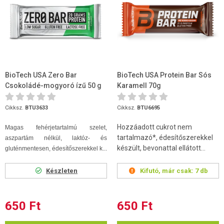
BioTech USA Zero Bar
BioTech USA Protein Bar Sós
Csokoládé-mogyoró ízű 50 g
Karamell 70g
Cikksz.
BTU3633
Cikksz.
BTU6695
Hozzáadott cukrot nem
Magas fehérjetartalmú szelet,
tartalmazó*, édesítőszerekkel
aszpartám nélkül, laktóz- és
készült, bevonattal ellátott...
gluténmentesen, édesítőszerekkel k...
Készleten
Kifutó, már csak:
7 db
650 Ft
650 Ft