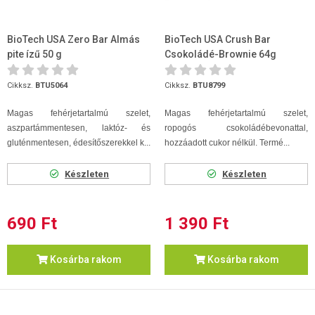
BioTech USA Zero Bar Almás
BioTech USA Crush Bar
pite ízű 50 g
Csokoládé-Brownie 64g
Cikksz.
BTU5064
Cikksz.
BTU8799
Magas fehérjetartalmú szelet,
Magas fehérjetartalmú szelet,
aszpartámmentesen, laktóz- és
ropogós csokoládébevonattal,
gluténmentesen, édesítőszerekkel k...
hozzáadott cukor nélkül. Termé...
Készleten
Készleten
690 Ft
1 390 Ft
Kosárba rakom
Kosárba rakom