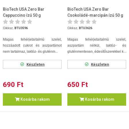
BioTech USA Zero Bar
BioTech USA Zero Bar
Cappuccino ízű 50 g
Csokoládé-marcipán ízű 50 g
Cikksz.
BTU3596
Cikksz.
BTU3626
Magas fehérjetartalmú szelet,
Magas fehérjetartalmú szelet,
hozzáadott cukrot és aszpartámot
aszpartám nélkül, laktóz- és
nem tartalmaz, laktóz- és gluténm...
gluténmentesen, édesítőszerekkel k...
Készleten
Készleten
690 Ft
650 Ft
Kosárba rakom
Kosárba rakom