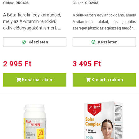
Cikksz.
DRC608
Cikksz.
CIO2463
A Béta-karotin egy karotinoid,
A béta-karotin egy antioxidáns, amely
mely az A-vitamin rendkívül
A-vitaminná alakul, és jelentős
aktív előanyagaként ismert. ...
szerepet játszik az egészség megőr...
Készleten
Készleten
2 995 Ft
3 495 Ft
Kosárba rakom
Kosárba rakom