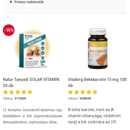
Fontos tudnivalók
-15%
Natur Tanya® SOLAR VITAMIN
Vitaking Bétakarotin 15 mg 100
30 db
db
Cikksz.
DT2604
Cikksz.
VK8638
A béta-karotin, mint az A-
11 komplex összetevőt tartalmaz egy
vitamin előanyaga, védelmet
tablettában a bőr pigmentációjának
nyújt a bőr számára az UV...
támogatásához, egészséges állap...