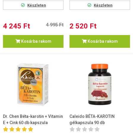
Készleten
Készleten
4 245 Ft
4 995 Ft
2 520 Ft
Kosárba rakom
Kosárba rakom
Dr. Chen Béta-karotin + Vitamin
Caleido BÉTA-KAROTIN
E + Cink 60 db kapszula
gélkapszula 90 db