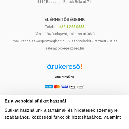
1114 Budapest, Bartók Béla út 71.
ELÉRHETŐSÉGEINK
Telefon:
+36-1-255-0555
Cím: 1184 Budapest, Lakatos út 36/B
Email: rendeles@egeszsegbolt.hu, Viszonteladói - Partneri - Sales:
sales@bioegeszseg.hu
Árukereső.hu
Ez a weboldal sütiket használ
Sütiket használunk a tartalmak és hirdetések személyre
szabásához, közösségi funkciók biztosításához, valamint
weboldalforgalmunk elemzéséhez. Ezenkívül közösségi