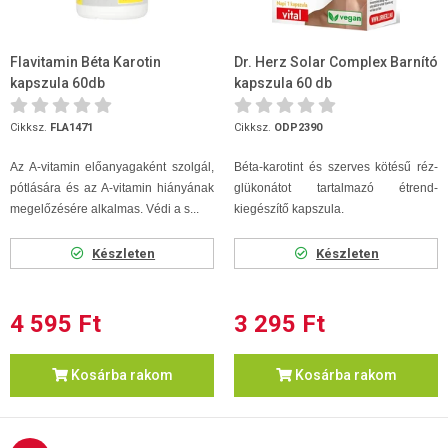
Flavitamin Béta Karotin
Dr. Herz Solar Complex Barnító
kapszula 60db
kapszula 60 db
Cikksz.
FLA1471
Cikksz.
ODP2390
Az A-vitamin előanyagaként szolgál,
Béta-karotint és szerves kötésű réz-
pótlására és az A-vitamin hiányának
glükonátot tartalmazó étrend-
megelőzésére alkalmas. Védi a s...
kiegészítő kapszula.
Készleten
Készleten
4 595 Ft
3 295 Ft
Kosárba rakom
Kosárba rakom