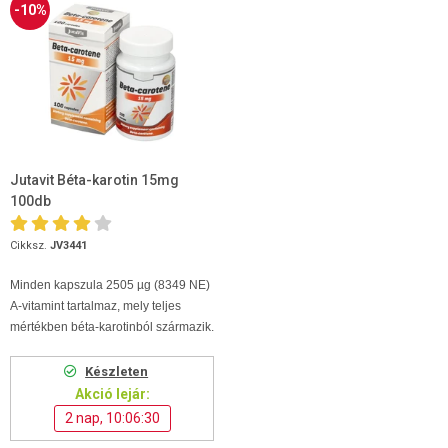
-10%
Jutavit Béta-karotin 15mg
100db
Cikksz.
JV3441
Minden kapszula 2505 µg (8349 NE)
A-vitamint tartalmaz, mely teljes
mértékben béta-karotinból származik.
Készleten
Akció lejár:
2 nap, 10:06:29